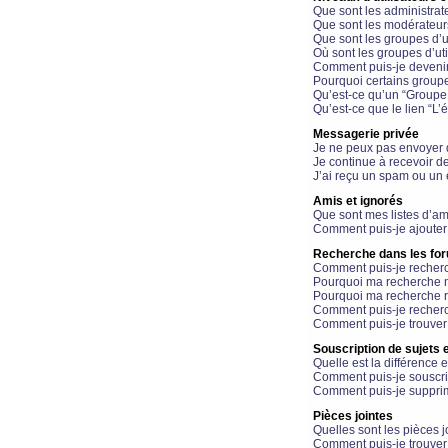
Que sont les administrat
Que sont les modérateur
Que sont les groupes d’ut
Où sont les groupes d’uti
Comment puis-je devenir
Pourquoi certains groupe
Qu’est-ce qu’un “Groupe d
Qu’est-ce que le lien “L’
Messagerie privée
Je ne peux pas envoyer 
Je continue à recevoir d
J’ai reçu un spam ou un 
Amis et ignorés
Que sont mes listes d’am
Comment puis-je ajouter 
Recherche dans les fo
Comment puis-je recherc
Pourquoi ma recherche n
Pourquoi ma recherche r
Comment puis-je recherch
Comment puis-je trouver
Souscription de sujets e
Quelle est la différence e
Comment puis-je souscrir
Comment puis-je supprim
Pièces jointes
Quelles sont les pièces j
Comment puis-je trouver 