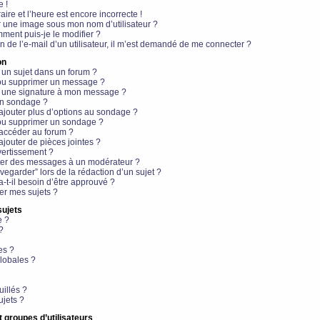
e !
aire et l’heure est encore incorrecte !
r une image sous mon nom d’utilisateur ?
ment puis-je le modifier ?
en de l’e-mail d’un utilisateur, il m’est demandé de me connecter ?
on
 un sujet dans un forum ?
 ou supprimer un message ?
r une signature à mon message ?
un sondage ?
ajouter plus d’options au sondage ?
ou supprimer un sondage ?
 accéder au forum ?
ajouter de pièces jointes ?
vertissement ?
ter des messages à un modérateur ?
egarder” lors de la rédaction d’un sujet ?
t-il besoin d’être approuvé ?
r mes sujets ?
sujets
e ?
?
es ?
lobales ?
uillés ?
ujets ?
t groupes d’utilisateurs