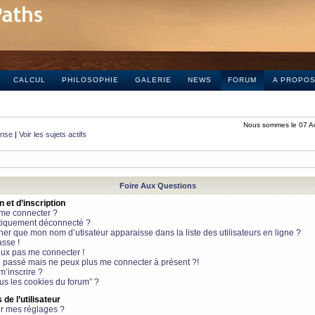
CALCUL
PHILOSOPHIE
GALERIE
NEWS
FORUM
A PROPO
Nous sommes le 07 A
onse
|
Voir les sujets actifs
Foire Aux Questions
et d’inscription
 me connecter ?
tiquement déconnecté ?
 que mon nom d’utisateur apparaisse dans la liste des utilisateurs en ligne ?
sse !
peux pas me connecter !
le passé mais ne peux plus me connecter à présent ?!
m’inscrire ?
ous les cookies du forum” ?
de l’utilisateur
r mes réglages ?