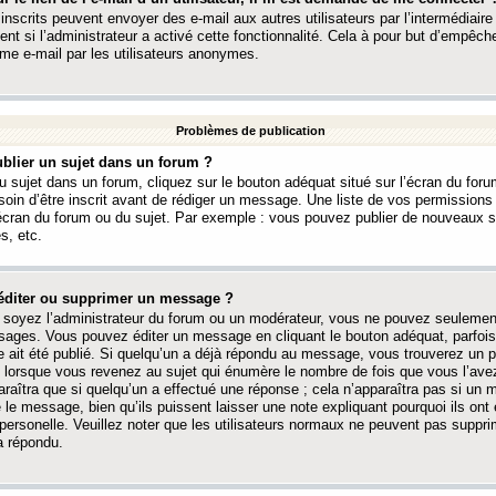
 inscrits peuvent envoyer des e-mail aux autres utilisateurs par l’intermédiaire
ent si l’administrateur a activé cette fonctionnalité. Cela à pour but d’empêcher
me e-mail par les utilisateurs anonymes.
Problèmes de publication
blier un sujet dans un forum ?
 sujet dans un forum, cliquez sur le bouton adéquat situé sur l’écran du forum
oin d’être inscrit avant de rédiger un message. Une liste de vos permission
’écran du forum ou du sujet. Par exemple : vous pouvez publier de nouveaux 
s, etc.
éditer ou supprimer un message ?
soyez l’administrateur du forum ou un modérateur, vous ne pouvez seulement
ages. Vous pouvez éditer un message en cliquant le bouton adéquat, parfois
ait été publié. Si quelqu’un a déjà répondu au message, vous trouverez un pe
orsque vous revenez au sujet qui énumère le nombre de fois que vous l’avez
paraîtra que si quelqu’un a effectué une réponse ; cela n’apparaîtra pas si un
é le message, bien qu’ils puissent laisser une note expliquant pourquoi ils ont
 personelle. Veuillez noter que les utilisateurs normaux ne peuvent pas supp
a répondu.