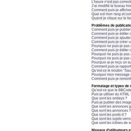
L’heure n’est pas correct
J’ai modifié le fuseau hor
Comment puis-je affiche
Quel est mon rang et com
Quand je clique sur le li
Problèmes de publicati
Comment puis-je publier
Comment puis-je éditer
Comment puis-je ajoute
Comment puis-je créer 
Pourquoi ne puis-je pas 
Comment puis-je éditer 
Pourquoi ne puis-je pas
Pourquoi ne puis-je pas 
Pourquoi ai-je reçu un a
Comment puis-je rappor
Qu’est-ce le bouton “Sauv
Pourquoi mon message a-
Comment puis-je remonte
Formatage et types de 
Qu’est-ce que le BBCod
Puis-je utiliser du HTML 
Que sont les smileys ?
Puis-je publier des imag
Que sont les annonces g
Que sont les annonces ?
Que sont les posts-it ?
Que sont les sujets verro
Que sont les icônes de s
Niveaux d’utilisateurs e