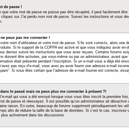
t de passe !
 que votre mot de passe ne puisse pas être récupéré, il peut facilement être ré
 cliquez sur
J’ai perdu mon mot de passe
. Suivez les instructions et vous de
u.
s ne peux pas me connecter !
votre nom d’utilisateur et votre mot de passe. S’ils sont corrects, alors une
produite. Si le support de la COPPA est activé et que vous indiquiez avoir en
 vous devrez suivre les instructions que vous avez reçues. Certains forums ex
ons doivent être activées, par vous-même ou par un administrateur, avant que 
ormation était présente pendant l’inscription. Si un e-mail vous a déjà été env
n’avez pas reçu d’e-mail, vous avez pu avoir fourni une adresse e-mail incorre
“spam”. Si vous êtes certain que l’adresse de e-mail fournie est correcte, ess
t dans le passé mais ne peux plus me connecter à présent ?!
l’e-mail qui vous a été envoyé lorsque vous vous êtes inscrit la première fois
e mot de passe et réessayez. Il est possible qu’un administrateur ait désactivé 
ine raison. En outre, beaucoup de forums suppriment périodiquement les utili
mps afin de réduire la taille de la base de données. Si c’est le cas, inscrive
r plus activement dans les discussions.