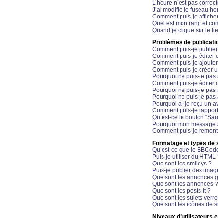
L’heure n’est pas correct
J’ai modifié le fuseau hor
Comment puis-je affiche
Quel est mon rang et com
Quand je clique sur le li
Problèmes de publicati
Comment puis-je publier
Comment puis-je éditer
Comment puis-je ajoute
Comment puis-je créer 
Pourquoi ne puis-je pas 
Comment puis-je éditer 
Pourquoi ne puis-je pas
Pourquoi ne puis-je pas 
Pourquoi ai-je reçu un a
Comment puis-je rappor
Qu’est-ce le bouton “Sauv
Pourquoi mon message a-
Comment puis-je remonte
Formatage et types de 
Qu’est-ce que le BBCod
Puis-je utiliser du HTML 
Que sont les smileys ?
Puis-je publier des imag
Que sont les annonces g
Que sont les annonces ?
Que sont les posts-it ?
Que sont les sujets verro
Que sont les icônes de s
Niveaux d’utilisateurs e