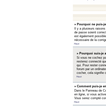
» Pourquoi ne puis-j
Il y a plusieurs raison
de passe soient correct
est également possible q
nécessaire de la corrige
Haut
» Pourquoi suis-je
Si vous ne cochez p
resterez connecté que
qui. Pour rester con
forum par un ordinate
cocher, cela signifie 
Haut
» Comment puis-je em
Dans le Panneau de Con
en ligne
, si vous activ
Vous serez compté com
Haut