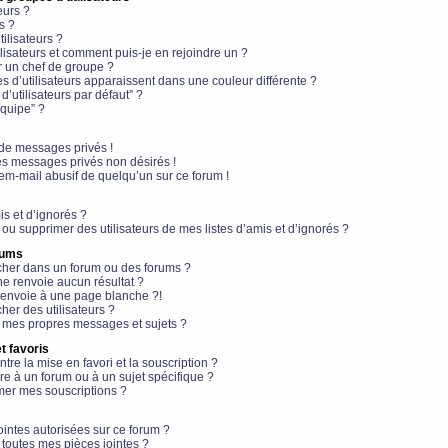
eurs ?
s ?
ilisateurs ?
lisateurs et comment puis-je en rejoindre un ?
 un chef de groupe ?
s d’utilisateurs apparaissent dans une couleur différente ?
’utilisateurs par défaut” ?
équipe” ?
de messages privés !
es messages privés non désirés !
em-mail abusif de quelqu’un sur ce forum !
is et d’ignorés ?
ou supprimer des utilisateurs de mes listes d’amis et d’ignorés ?
rums
her dans un forum ou des forums ?
e renvoie aucun résultat ?
envoie à une page blanche ?!
er des utilisateurs ?
 mes propres messages et sujets ?
t favoris
ntre la mise en favori et la souscription ?
e à un forum ou à un sujet spécifique ?
er mes souscriptions ?
ointes autorisées sur ce forum ?
toutes mes pièces jointes ?