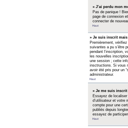
» J’ai perdu mon mo
Pas de panique ! Bien
page de connexion et
connecter de nouvea
Haut
» Je suis inscrit mai
Premièrement, vérifiez 
suivantes a pu s’être 
pendant l’inscription,
les nouvelles inscripti
une session ; cette inf
insctructions. Si vous 
avoir été pris pour un 
administrateur.
Haut
» Je me suis inscri
Essayez de localiser 
d’utilisateur et votr
compte pour une certa
publiés depuis longte
essayez de participe
Haut