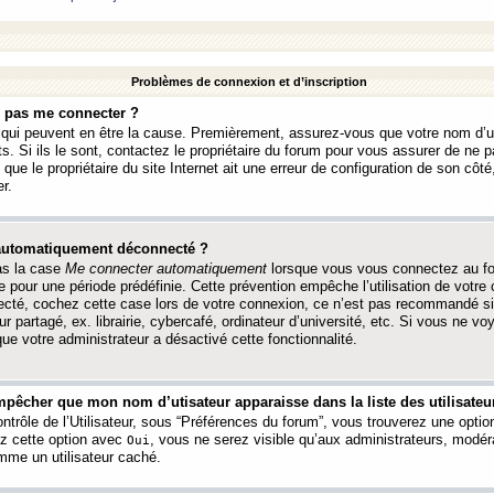
Problèmes de connexion et d’inscription
e pas me connecter ?
s qui peuvent en être la cause. Premièrement, assurez-vous que votre nom d’ut
s. Si ils le sont, contactez le propriétaire du forum pour vous assurer de ne pa
ue le propriétaire du site Internet ait une erreur de configuration de son côté, 
r.
 automatiquement déconnecté ?
as la case
Me connecter automatiquement
lorsque vous vous connectez au f
 pour une période prédéfinie. Cette prévention empêche l’utilisation de votre
necté, cochez cette case lors de votre connexion, ce n’est pas recommandé s
ur partagé, ex. librairie, cybercafé, ordinateur d’université, etc. Si vous ne v
que votre administrateur a désactivé cette fonctionnalité.
pêcher que mon nom d’utisateur apparaisse dans la liste des utilisateur
trôle de l’Utilisateur, sous “Préférences du forum”, vous trouverez une opti
ez cette option avec
, vous ne serez visible qu’aux administrateurs, mod
Oui
me un utilisateur caché.