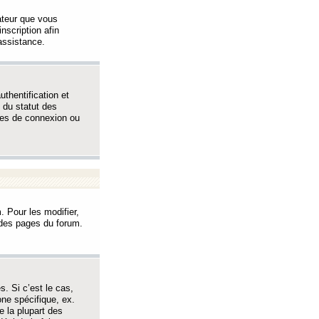
sateur que vous
inscription afin
assistance.
thentification et
 du statut des
èmes de connexion ou
. Pour les modifier,
t des pages du forum.
s. Si c’est le cas,
one spécifique, ex.
e la plupart des