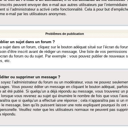
 inscrits peuvent envoyer des e-mail aux autres utilisateurs par l’intermédiaire
ent si l’administrateur a activé cette fonctionnalité. Cela à pour but d’empêcher
me e-mail par les utilisateurs anonymes.
Problèmes de publication
blier un sujet dans un forum ?
 sujet dans un forum, cliquez sur le bouton adéquat situé sur l’écran du forum
oin d’être inscrit avant de rédiger un message. Une liste de vos permission
’écran du forum ou du sujet. Par exemple : vous pouvez publier de nouveaux 
s, etc.
éditer ou supprimer un message ?
soyez l’administrateur du forum ou un modérateur, vous ne pouvez seulement
ages. Vous pouvez éditer un message en cliquant le bouton adéquat, parfois
ait été publié. Si quelqu’un a déjà répondu au message, vous trouverez un pe
orsque vous revenez au sujet qui énumère le nombre de fois que vous l’avez
paraîtra que si quelqu’un a effectué une réponse ; cela n’apparaîtra pas si un
é le message, bien qu’ils puissent laisser une note expliquant pourquoi ils ont
 personelle. Veuillez noter que les utilisateurs normaux ne peuvent pas supp
a répondu.