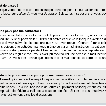
t de passe !
 que votre mot de passe ne puisse pas être récupéré, il peut facilement être ré
 cliquez sur
J’ai perdu mon mot de passe
. Suivez les instructions et vous de
u.
s ne peux pas me connecter !
votre nom d’utilisateur et votre mot de passe. S’ils sont corrects, alors une
produite. Si le support de la COPPA est activé et que vous indiquiez avoir en
 vous devrez suivre les instructions que vous avez reçues. Certains forums ex
ons doivent être activées, par vous-même ou par un administrateur, avant que 
ormation était présente pendant l’inscription. Si un e-mail vous a déjà été env
n’avez pas reçu d’e-mail, vous avez pu avoir fourni une adresse e-mail incorre
“spam”. Si vous êtes certain que l’adresse de e-mail fournie est correcte, ess
t dans le passé mais ne peux plus me connecter à présent ?!
l’e-mail qui vous a été envoyé lorsque vous vous êtes inscrit la première fois
e mot de passe et réessayez. Il est possible qu’un administrateur ait désactivé 
ine raison. En outre, beaucoup de forums suppriment périodiquement les utili
mps afin de réduire la taille de la base de données. Si c’est le cas, inscrive
r plus activement dans les discussions.