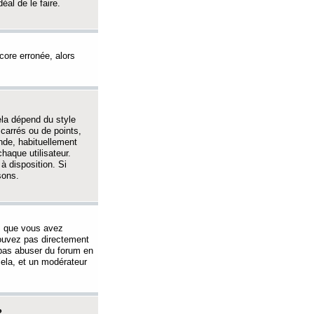
éal de le faire.
ncore erronée, alors
ela dépend du style
 carrés ou de points,
nde, habituellement
haque utilisateur.
à disposition. Si
sons.
s que vous avez
 pouvez pas directement
 pas abuser du forum en
ela, et un modérateur
?