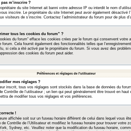
 pas m’inscrire ?
ropriétaire du site Internet ait banni votre adresse IP ou interdit le nom d’utili
vous inscrire. Le propriétaire du site Internet peut avoir également désactivé l’
 visiteurs de s’inscrire. Contactez l’administrateur du forum pour de plus d’
rimer tous les cookies du forum” ?
ookies du forum” efface les cookies crées par le forum qui conservent votre au
e forum. Cela fournit également des fonctionnalités telles que l’enregistrement
u, si cela a été activé par le propriétaire du forum. Si vous avez des probl
uppression des cookies du forum peut aider.
Préférences et réglages de l’utilisateur
difier mes réglages ?
teur inscrit, tous vos réglages sont stockés dans la base de données du forum
e Contrôle de l’utilisateur ; un lien qui peut généralement être trouvé en hau
tra de modifier tous vos réglages et vos préférences.
correcte !
heure affichée soit sur un fuseau horaire différent de celui dans lequel vous ête
 de Contrôle de l’Utilisateur et modifiez le fuseau horaire pour trouver votre z
ork, Sydney, etc. Veuillez noter que la modification du fuseau horaire, comm