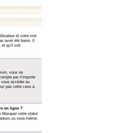
ilisateur et votre mot
s avoir été banni. Il
et qu’il soit
orum, vous ne
 compte par n’importe
i vous accéder au
oyez pas cette case à
s en ligne ?
on
Masquer votre statut
érateurs ou vous-même.