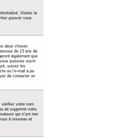
initialisé. Visitez la
vriez pouvoir vous
 des deux choses
-dessous de 13 ans de
igeront également que
vous puissiez ouvrir
oyé, suivez les
cte ou l’e-mail a pu
ayez de contacter un
, vérifiez votre nom
ou ait supprimé votre
sateurs qui n’ont rien
z-vous à nouveau et