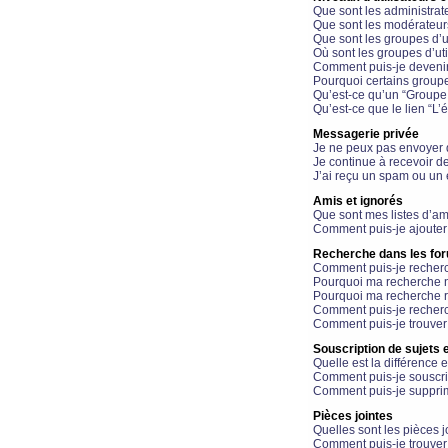
Que sont les administrat
Que sont les modérateur
Que sont les groupes d’ut
Où sont les groupes d’uti
Comment puis-je devenir
Pourquoi certains groupe
Qu’est-ce qu’un “Groupe d
Qu’est-ce que le lien “L’
Messagerie privée
Je ne peux pas envoyer 
Je continue à recevoir d
J’ai reçu un spam ou un 
Amis et ignorés
Que sont mes listes d’am
Comment puis-je ajouter 
Recherche dans les fo
Comment puis-je recherc
Pourquoi ma recherche n
Pourquoi ma recherche r
Comment puis-je recherch
Comment puis-je trouver
Souscription de sujets e
Quelle est la différence e
Comment puis-je souscrir
Comment puis-je supprim
Pièces jointes
Quelles sont les pièces j
Comment puis-je trouver 