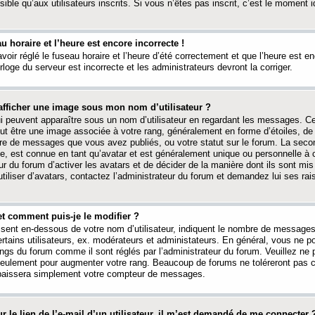
ible qu’aux utilisateurs inscrits. Si vous n’êtes pas inscrit, c’est le moment id
au horaire et l’heure est encore incorrecte !
avoir réglé le fuseau horaire et l’heure d’été correctement et que l’heure est e
rloge du serveur est incorrecte et les administrateurs devront la corriger.
fficher une image sous mon nom d’utilisateur ?
ui peuvent apparaître sous un nom d’utilisateur en regardant les messages. C
peut être une image associée à votre rang, généralement en forme d’étoiles, de
bre de messages que vous avez publiés, ou votre statut sur le forum. La seco
, est connue en tant qu’avatar et est généralement unique ou personnelle à c
ur du forum d’activer les avatars et de décider de la manière dont ils sont mis 
iliser d’avatars, contactez l’administrateur du forum et demandez lui ses rai
et comment puis-je le modifier ?
ssent en-dessous de votre nom d’utilisateur, indiquent le nombre de message
certains utilisateurs, ex. modérateurs et administateurs. En général, vous ne
angs du forum comme il sont réglés par l’administrateur du forum. Veuillez ne
 seulement pour augmenter votre rang. Beaucoup de forums ne toléreront pas c
abaissera simplement votre compteur de messages.
r le lien de l’e-mail d’un utilisateur, il m’est demandé de me connecter 