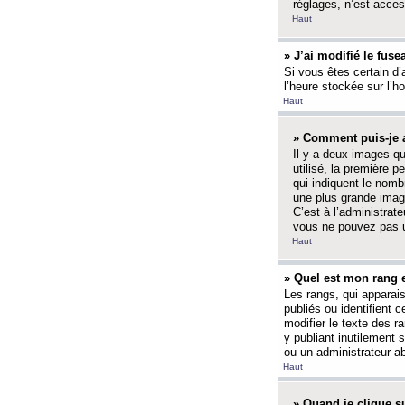
réglages, n’est access
Haut
» J’ai modifié le fuse
Si vous êtes certain d’
l’heure stockée sur l’ho
Haut
» Comment puis-je a
Il y a deux images q
utilisé, la première 
qui indiquent le nom
une plus grande image
C’est à l’administrate
vous ne pouvez pas ut
Haut
» Quel est mon rang 
Les rangs, qui apparai
publiés ou identifient 
modifier le texte des r
y publiant inutilement
ou un administrateur 
Haut
» Quand je clique su