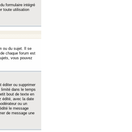
 du formulaire intégré
 toute utilisation
 ou du sujet. Il se
s de chaque forum est
sujets, vous pouvez
 éditer ou supprimer
 limité dans le temps
tit bout de texte en
 édité, avec la date
 modérateur ou un
 édité le message
rimer de message une