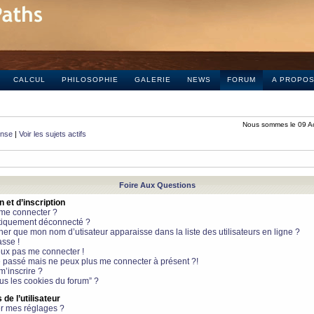
CALCUL
PHILOSOPHIE
GALERIE
NEWS
FORUM
A PROPO
Nous sommes le 09 A
onse
|
Voir les sujets actifs
Foire Aux Questions
et d’inscription
 me connecter ?
tiquement déconnecté ?
 que mon nom d’utisateur apparaisse dans la liste des utilisateurs en ligne ?
sse !
peux pas me connecter !
le passé mais ne peux plus me connecter à présent ?!
m’inscrire ?
ous les cookies du forum” ?
de l’utilisateur
r mes réglages ?