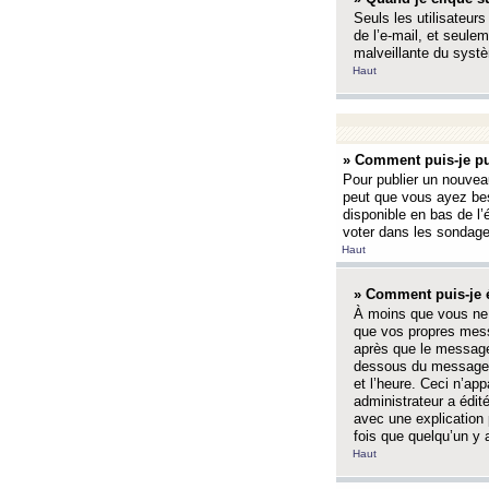
Seuls les utilisateurs
de l’e-mail, et seulem
malveillante du systè
Haut
» Comment puis-je pu
Pour publier un nouveau
peut que vous ayez bes
disponible en bas de l
voter dans les sondage
Haut
» Comment puis-je 
À moins que vous ne 
que vos propres mess
après que le message 
dessous du message l
et l’heure. Ceci n’ap
administrateur a édit
avec une explication
fois que quelqu’un y 
Haut