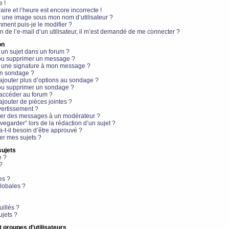
e !
aire et l’heure est encore incorrecte !
r une image sous mon nom d’utilisateur ?
ment puis-je le modifier ?
en de l’e-mail d’un utilisateur, il m’est demandé de me connecter ?
on
 un sujet dans un forum ?
 ou supprimer un message ?
r une signature à mon message ?
un sondage ?
ajouter plus d’options au sondage ?
ou supprimer un sondage ?
 accéder au forum ?
ajouter de pièces jointes ?
vertissement ?
ter des messages à un modérateur ?
egarder” lors de la rédaction d’un sujet ?
t-il besoin d’être approuvé ?
r mes sujets ?
sujets
e ?
?
es ?
lobales ?
uillés ?
ujets ?
t groupes d’utilisateurs