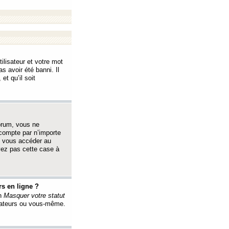
ilisateur et votre mot
s avoir été banni. Il
et qu’il soit
orum, vous ne
 compte par n’importe
i vous accéder au
oyez pas cette case à
s en ligne ?
on
Masquer votre statut
érateurs ou vous-même.