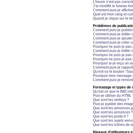
L’heure n’est pas correct
J’ai modifié le fuseau hor
Comment puis-je affiche
Quel est mon rang et com
Quand je clique sur le li
Problèmes de publicati
Comment puis-je publier
Comment puis-je éditer
Comment puis-je ajoute
Comment puis-je créer 
Pourquoi ne puis-je pas 
Comment puis-je éditer 
Pourquoi ne puis-je pas
Pourquoi ne puis-je pas 
Pourquoi ai-je reçu un a
Comment puis-je rappor
Qu’est-ce le bouton “Sauv
Pourquoi mon message a-
Comment puis-je remonte
Formatage et types de 
Qu’est-ce que le BBCod
Puis-je utiliser du HTML 
Que sont les smileys ?
Puis-je publier des imag
Que sont les annonces g
Que sont les annonces ?
Que sont les posts-it ?
Que sont les sujets verro
Que sont les icônes de s
Niveaux d’utilisateurs e