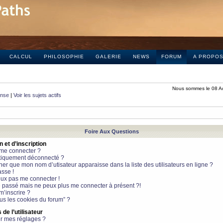
CALCUL
PHILOSOPHIE
GALERIE
NEWS
FORUM
A PROPO
Nous sommes le 08 A
onse
|
Voir les sujets actifs
Foire Aux Questions
et d’inscription
 me connecter ?
tiquement déconnecté ?
 que mon nom d’utisateur apparaisse dans la liste des utilisateurs en ligne ?
sse !
peux pas me connecter !
le passé mais ne peux plus me connecter à présent ?!
m’inscrire ?
ous les cookies du forum” ?
de l’utilisateur
r mes réglages ?