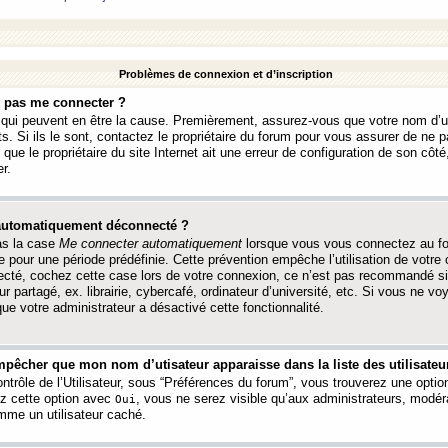
Problèmes de connexion et d’inscription
e pas me connecter ?
s qui peuvent en être la cause. Premièrement, assurez-vous que votre nom d’ut
s. Si ils le sont, contactez le propriétaire du forum pour vous assurer de ne pa
ue le propriétaire du site Internet ait une erreur de configuration de son côté, 
r.
 automatiquement déconnecté ?
as la case
Me connecter automatiquement
lorsque vous vous connectez au f
 pour une période prédéfinie. Cette prévention empêche l’utilisation de votre
necté, cochez cette case lors de votre connexion, ce n’est pas recommandé s
ur partagé, ex. librairie, cybercafé, ordinateur d’université, etc. Si vous ne v
que votre administrateur a désactivé cette fonctionnalité.
pêcher que mon nom d’utisateur apparaisse dans la liste des utilisateur
trôle de l’Utilisateur, sous “Préférences du forum”, vous trouverez une opti
ez cette option avec
, vous ne serez visible qu’aux administrateurs, mod
Oui
me un utilisateur caché.