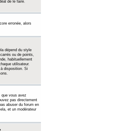
éal de le faire.
ncore erronée, alors
ela dépend du style
 carrés ou de points,
nde, habituellement
haque utilisateur.
à disposition. Si
sons.
s que vous avez
 pouvez pas directement
 pas abuser du forum en
ela, et un modérateur
?