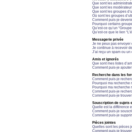
Que sont les administrat
Que sont les modérateur
Que sont les groupes d’ut
Où sont les groupes d’uti
Comment puis-je devenir
Pourquoi certains groupe
Qu’est-ce qu’un “Groupe d
Qu’est-ce que le lien “L’
Messagerie privée
Je ne peux pas envoyer 
Je continue à recevoir d
J’ai reçu un spam ou un 
Amis et ignorés
Que sont mes listes d’am
Comment puis-je ajouter 
Recherche dans les fo
Comment puis-je recherc
Pourquoi ma recherche n
Pourquoi ma recherche r
Comment puis-je recherch
Comment puis-je trouver
Souscription de sujets e
Quelle est la différence e
Comment puis-je souscrir
Comment puis-je supprim
Pièces jointes
Quelles sont les pièces j
Comment puis-je trouver 