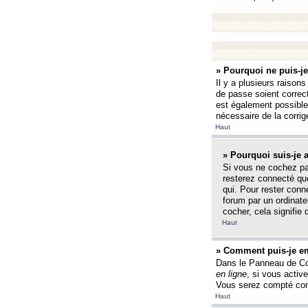
» Pourquoi ne puis-j
Il y a plusieurs raison
de passe soient correct
est également possible q
nécessaire de la corrige
Haut
» Pourquoi suis-je
Si vous ne cochez p
resterez connecté que
qui. Pour rester con
forum par un ordinate
cocher, cela signifie 
Haut
» Comment puis-je em
Dans le Panneau de Con
en ligne
, si vous activ
Vous serez compté com
Haut