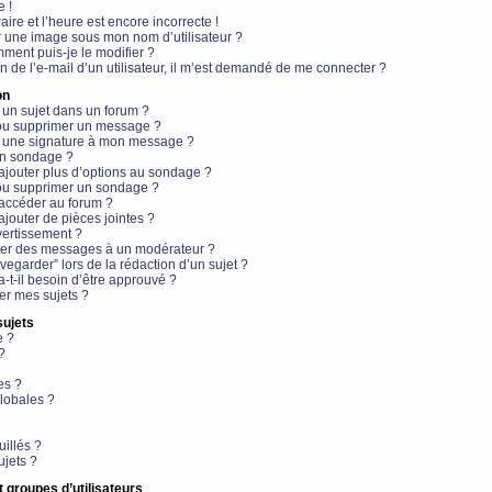
e !
aire et l’heure est encore incorrecte !
r une image sous mon nom d’utilisateur ?
ment puis-je le modifier ?
en de l’e-mail d’un utilisateur, il m’est demandé de me connecter ?
on
 un sujet dans un forum ?
 ou supprimer un message ?
r une signature à mon message ?
un sondage ?
ajouter plus d’options au sondage ?
ou supprimer un sondage ?
 accéder au forum ?
ajouter de pièces jointes ?
vertissement ?
ter des messages à un modérateur ?
egarder” lors de la rédaction d’un sujet ?
t-il besoin d’être approuvé ?
r mes sujets ?
sujets
e ?
?
es ?
lobales ?
uillés ?
ujets ?
t groupes d’utilisateurs