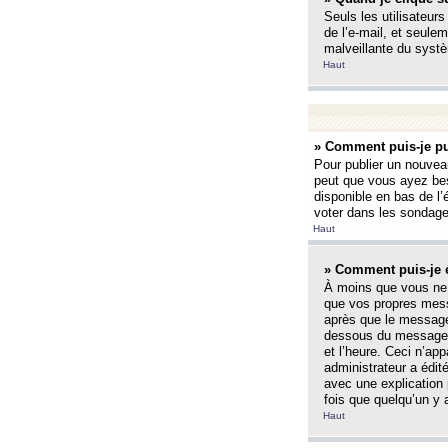
Seuls les utilisateurs
de l’e-mail, et seulem
malveillante du systè
Haut
» Comment puis-je pu
Pour publier un nouveau
peut que vous ayez bes
disponible en bas de l
voter dans les sondage
Haut
» Comment puis-je 
À moins que vous ne 
que vos propres mess
après que le message 
dessous du message l
et l’heure. Ceci n’ap
administrateur a édit
avec une explication
fois que quelqu’un y 
Haut