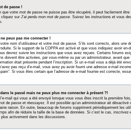
t de passe !
 que votre mot de passe ne puisse pas être récupéré, il peut facilement être ré
 cliquez sur
J’ai perdu mon mot de passe
. Suivez les instructions et vous de
u.
s ne peux pas me connecter !
votre nom d’utilisateur et votre mot de passe. S’ils sont corrects, alors une
produite. Si le support de la COPPA est activé et que vous indiquiez avoir en
 vous devrez suivre les instructions que vous avez reçues. Certains forums ex
ons doivent être activées, par vous-même ou par un administrateur, avant que 
ormation était présente pendant l’inscription. Si un e-mail vous a déjà été env
n’avez pas reçu d’e-mail, vous avez pu avoir fourni une adresse e-mail incorre
“spam”. Si vous êtes certain que l’adresse de e-mail fournie est correcte, ess
t dans le passé mais ne peux plus me connecter à présent ?!
l’e-mail qui vous a été envoyé lorsque vous vous êtes inscrit la première fois
e mot de passe et réessayez. Il est possible qu’un administrateur ait désactivé 
ine raison. En outre, beaucoup de forums suppriment périodiquement les utili
mps afin de réduire la taille de la base de données. Si c’est le cas, inscrive
r plus activement dans les discussions.