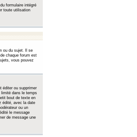
 du formulaire intégré
 toute utilisation
 ou du sujet. Il se
s de chaque forum est
sujets, vous pouvez
 éditer ou supprimer
 limité dans le temps
tit bout de texte en
 édité, avec la date
 modérateur ou un
 édité le message
rimer de message une