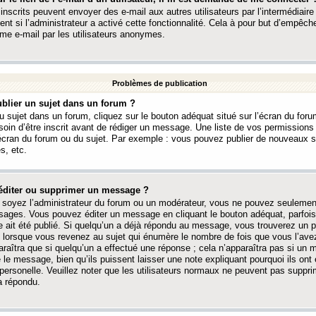
 inscrits peuvent envoyer des e-mail aux autres utilisateurs par l’intermédiaire
ent si l’administrateur a activé cette fonctionnalité. Cela à pour but d’empêcher
me e-mail par les utilisateurs anonymes.
Problèmes de publication
blier un sujet dans un forum ?
 sujet dans un forum, cliquez sur le bouton adéquat situé sur l’écran du forum
oin d’être inscrit avant de rédiger un message. Une liste de vos permission
’écran du forum ou du sujet. Par exemple : vous pouvez publier de nouveaux 
s, etc.
éditer ou supprimer un message ?
soyez l’administrateur du forum ou un modérateur, vous ne pouvez seulement
ages. Vous pouvez éditer un message en cliquant le bouton adéquat, parfois
ait été publié. Si quelqu’un a déjà répondu au message, vous trouverez un pe
orsque vous revenez au sujet qui énumère le nombre de fois que vous l’avez
paraîtra que si quelqu’un a effectué une réponse ; cela n’apparaîtra pas si un
é le message, bien qu’ils puissent laisser une note expliquant pourquoi ils ont
 personelle. Veuillez noter que les utilisateurs normaux ne peuvent pas supp
a répondu.