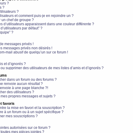
eurs ?
s ?
ilisateurs ?
lisateurs et comment puis-je en rejoindre un ?
 un chef de groupe ?
s d’utilisateurs apparaissent dans une couleur différente ?
’utilisateurs par défaut” ?
équipe” ?
de messages privés !
es messages privés non désirés !
em-mail abusif de quelqu’un sur ce forum !
is et d’ignorés ?
ou supprimer des utilisateurs de mes listes d’amis et d’ignorés ?
rums
her dans un forum ou des forums ?
e renvoie aucun résultat ?
envoie à une page blanche ?!
er des utilisateurs ?
 mes propres messages et sujets ?
t favoris
ntre la mise en favori et la souscription ?
e à un forum ou à un sujet spécifique ?
er mes souscriptions ?
ointes autorisées sur ce forum ?
toutes mes pièces jointes ?