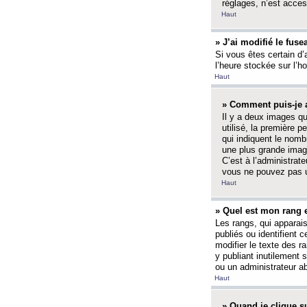
réglages, n’est access
Haut
» J’ai modifié le fuse
Si vous êtes certain d’
l’heure stockée sur l’ho
Haut
» Comment puis-je a
Il y a deux images q
utilisé, la première 
qui indiquent le nom
une plus grande image
C’est à l’administrate
vous ne pouvez pas ut
Haut
» Quel est mon rang 
Les rangs, qui apparai
publiés ou identifient 
modifier le texte des r
y publiant inutilement
ou un administrateur 
Haut
» Quand je clique su