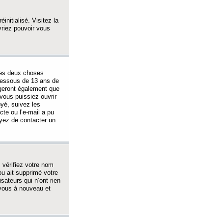
initialisé. Visitez la
vriez pouvoir vous
 des deux choses
-dessous de 13 ans de
igeront également que
vous puissiez ouvrir
oyé, suivez les
cte ou l’e-mail a pu
ayez de contacter un
, vérifiez votre nom
ou ait supprimé votre
sateurs qui n’ont rien
z-vous à nouveau et