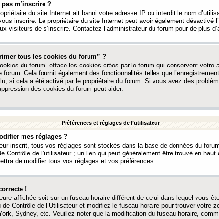
 pas m’inscrire ?
ropriétaire du site Internet ait banni votre adresse IP ou interdit le nom d’utili
vous inscrire. Le propriétaire du site Internet peut avoir également désactivé l’
 visiteurs de s’inscrire. Contactez l’administrateur du forum pour de plus d’
rimer tous les cookies du forum” ?
ookies du forum” efface les cookies crées par le forum qui conservent votre au
e forum. Cela fournit également des fonctionnalités telles que l’enregistrement
u, si cela a été activé par le propriétaire du forum. Si vous avez des probl
uppression des cookies du forum peut aider.
Préférences et réglages de l’utilisateur
difier mes réglages ?
teur inscrit, tous vos réglages sont stockés dans la base de données du forum
e Contrôle de l’utilisateur ; un lien qui peut généralement être trouvé en hau
tra de modifier tous vos réglages et vos préférences.
correcte !
heure affichée soit sur un fuseau horaire différent de celui dans lequel vous ête
 de Contrôle de l’Utilisateur et modifiez le fuseau horaire pour trouver votre z
ork, Sydney, etc. Veuillez noter que la modification du fuseau horaire, comm