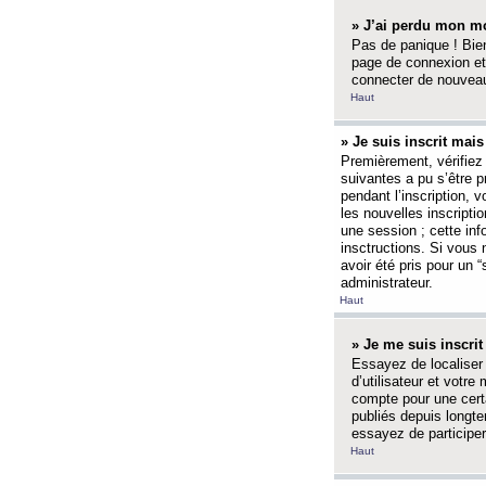
» J’ai perdu mon mo
Pas de panique ! Bien
page de connexion et
connecter de nouvea
Haut
» Je suis inscrit mai
Premièrement, vérifiez 
suivantes a pu s’être 
pendant l’inscription,
les nouvelles inscripti
une session ; cette inf
insctructions. Si vous 
avoir été pris pour un 
administrateur.
Haut
» Je me suis inscri
Essayez de localiser 
d’utilisateur et votr
compte pour une certa
publiés depuis longte
essayez de participe
Haut