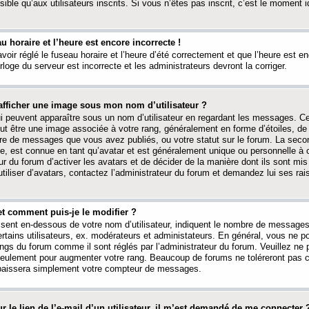
ible qu’aux utilisateurs inscrits. Si vous n’êtes pas inscrit, c’est le moment id
au horaire et l’heure est encore incorrecte !
avoir réglé le fuseau horaire et l’heure d’été correctement et que l’heure est e
rloge du serveur est incorrecte et les administrateurs devront la corriger.
fficher une image sous mon nom d’utilisateur ?
ui peuvent apparaître sous un nom d’utilisateur en regardant les messages. C
peut être une image associée à votre rang, généralement en forme d’étoiles, de
bre de messages que vous avez publiés, ou votre statut sur le forum. La seco
, est connue en tant qu’avatar et est généralement unique ou personnelle à c
ur du forum d’activer les avatars et de décider de la manière dont ils sont mis 
iliser d’avatars, contactez l’administrateur du forum et demandez lui ses rai
et comment puis-je le modifier ?
ssent en-dessous de votre nom d’utilisateur, indiquent le nombre de message
certains utilisateurs, ex. modérateurs et administateurs. En général, vous ne
angs du forum comme il sont réglés par l’administrateur du forum. Veuillez ne
 seulement pour augmenter votre rang. Beaucoup de forums ne toléreront pas c
abaissera simplement votre compteur de messages.
r le lien de l’e-mail d’un utilisateur, il m’est demandé de me connecter 