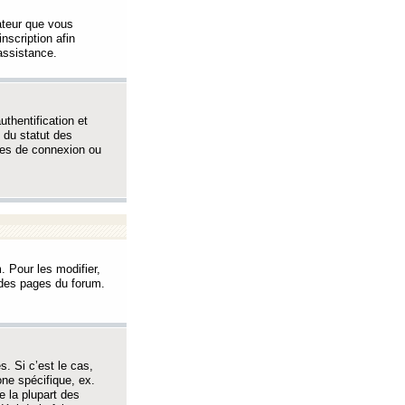
sateur que vous
inscription afin
assistance.
thentification et
 du statut des
èmes de connexion ou
. Pour les modifier,
t des pages du forum.
s. Si c’est le cas,
one spécifique, ex.
e la plupart des