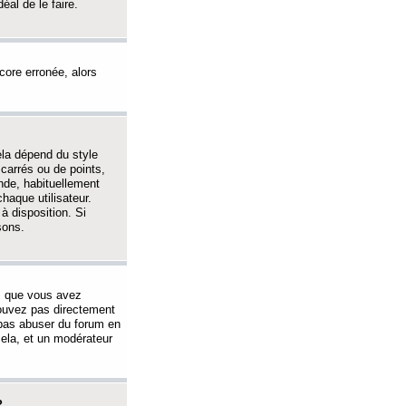
éal de le faire.
ncore erronée, alors
ela dépend du style
 carrés ou de points,
nde, habituellement
haque utilisateur.
à disposition. Si
sons.
s que vous avez
 pouvez pas directement
 pas abuser du forum en
ela, et un modérateur
?