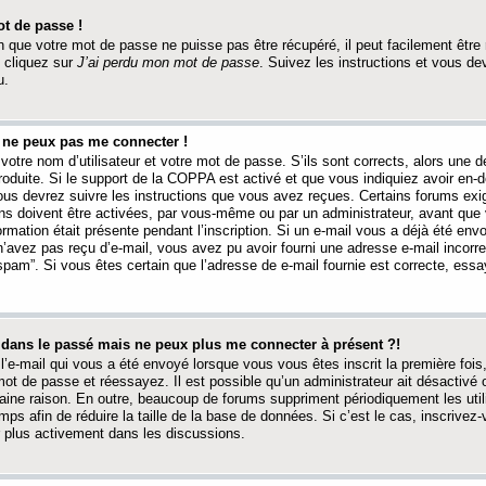
t de passe !
 que votre mot de passe ne puisse pas être récupéré, il peut facilement être ré
 cliquez sur
J’ai perdu mon mot de passe
. Suivez les instructions et vous de
u.
s ne peux pas me connecter !
votre nom d’utilisateur et votre mot de passe. S’ils sont corrects, alors une
produite. Si le support de la COPPA est activé et que vous indiquiez avoir en
 vous devrez suivre les instructions que vous avez reçues. Certains forums ex
ons doivent être activées, par vous-même ou par un administrateur, avant que 
ormation était présente pendant l’inscription. Si un e-mail vous a déjà été env
n’avez pas reçu d’e-mail, vous avez pu avoir fourni une adresse e-mail incorre
“spam”. Si vous êtes certain que l’adresse de e-mail fournie est correcte, ess
t dans le passé mais ne peux plus me connecter à présent ?!
l’e-mail qui vous a été envoyé lorsque vous vous êtes inscrit la première fois
e mot de passe et réessayez. Il est possible qu’un administrateur ait désactivé 
ine raison. En outre, beaucoup de forums suppriment périodiquement les utili
mps afin de réduire la taille de la base de données. Si c’est le cas, inscrive
r plus activement dans les discussions.