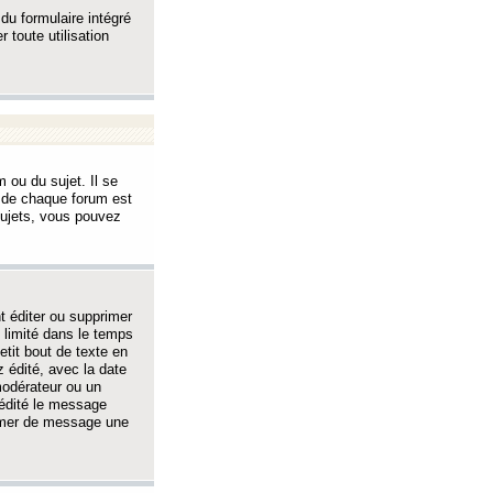
 du formulaire intégré
 toute utilisation
 ou du sujet. Il se
s de chaque forum est
sujets, vous pouvez
 éditer ou supprimer
 limité dans le temps
tit bout de texte en
 édité, avec la date
 modérateur ou un
 édité le message
rimer de message une