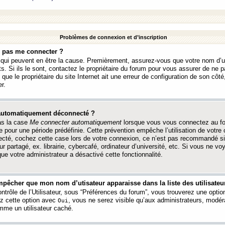
Problèmes de connexion et d’inscription
e pas me connecter ?
s qui peuvent en être la cause. Premièrement, assurez-vous que votre nom d’ut
s. Si ils le sont, contactez le propriétaire du forum pour vous assurer de ne pa
ue le propriétaire du site Internet ait une erreur de configuration de son côté, 
r.
 automatiquement déconnecté ?
as la case
Me connecter automatiquement
lorsque vous vous connectez au f
 pour une période prédéfinie. Cette prévention empêche l’utilisation de votre
necté, cochez cette case lors de votre connexion, ce n’est pas recommandé s
ur partagé, ex. librairie, cybercafé, ordinateur d’université, etc. Si vous ne v
que votre administrateur a désactivé cette fonctionnalité.
pêcher que mon nom d’utisateur apparaisse dans la liste des utilisateur
trôle de l’Utilisateur, sous “Préférences du forum”, vous trouverez une opti
ez cette option avec
, vous ne serez visible qu’aux administrateurs, mod
Oui
me un utilisateur caché.