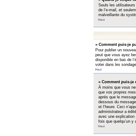
Seuls les utilisateurs
de l’e-mail, et seulem
malveillante du systè
Haut
» Comment puis-je pu
Pour publier un nouveau
peut que vous ayez bes
disponible en bas de l
voter dans les sondage
Haut
» Comment puis-je 
À moins que vous ne 
que vos propres mess
après que le message 
dessous du message l
et l’heure. Ceci n’ap
administrateur a édit
avec une explication
fois que quelqu’un y 
Haut