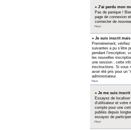
» J’ai perdu mon mo
Pas de panique ! Bien
page de connexion et
connecter de nouvea
Haut
» Je suis inscrit mai
Premièrement, vérifiez 
suivantes a pu s’être 
pendant l’inscription,
les nouvelles inscripti
une session ; cette inf
insctructions. Si vous 
avoir été pris pour un 
administrateur.
Haut
» Je me suis inscri
Essayez de localiser 
d’utilisateur et votr
compte pour une certa
publiés depuis longte
essayez de participe
Haut