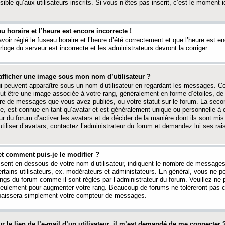
ible qu’aux utilisateurs inscrits. Si vous n’êtes pas inscrit, c’est le moment id
au horaire et l’heure est encore incorrecte !
avoir réglé le fuseau horaire et l’heure d’été correctement et que l’heure est e
rloge du serveur est incorrecte et les administrateurs devront la corriger.
fficher une image sous mon nom d’utilisateur ?
ui peuvent apparaître sous un nom d’utilisateur en regardant les messages. C
peut être une image associée à votre rang, généralement en forme d’étoiles, de
bre de messages que vous avez publiés, ou votre statut sur le forum. La seco
, est connue en tant qu’avatar et est généralement unique ou personnelle à c
ur du forum d’activer les avatars et de décider de la manière dont ils sont mis 
iliser d’avatars, contactez l’administrateur du forum et demandez lui ses rai
et comment puis-je le modifier ?
ssent en-dessous de votre nom d’utilisateur, indiquent le nombre de message
certains utilisateurs, ex. modérateurs et administateurs. En général, vous ne
angs du forum comme il sont réglés par l’administrateur du forum. Veuillez ne
 seulement pour augmenter votre rang. Beaucoup de forums ne toléreront pas c
abaissera simplement votre compteur de messages.
r le lien de l’e-mail d’un utilisateur, il m’est demandé de me connecter 