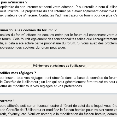
 pas m’inscrire ?
ropriétaire du site Internet ait banni votre adresse IP ou interdit le nom d’utili
vous inscrire. Le propriétaire du site Internet peut avoir également désactivé l’
 visiteurs de s’inscrire. Contactez l’administrateur du forum pour de plus d’
rimer tous les cookies du forum” ?
ookies du forum” efface les cookies crées par le forum qui conservent votre au
e forum. Cela fournit également des fonctionnalités telles que l’enregistrement
u, si cela a été activé par le propriétaire du forum. Si vous avez des probl
uppression des cookies du forum peut aider.
Préférences et réglages de l’utilisateur
difier mes réglages ?
teur inscrit, tous vos réglages sont stockés dans la base de données du forum
e Contrôle de l’utilisateur ; un lien qui peut généralement être trouvé en hau
tra de modifier tous vos réglages et vos préférences.
correcte !
heure affichée soit sur un fuseau horaire différent de celui dans lequel vous ête
 de Contrôle de l’Utilisateur et modifiez le fuseau horaire pour trouver votre z
ork, Sydney, etc. Veuillez noter que la modification du fuseau horaire, comm