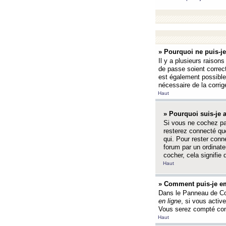
» Pourquoi ne puis-j
Il y a plusieurs raison
de passe soient correct
est également possible q
nécessaire de la corrige
Haut
» Pourquoi suis-je
Si vous ne cochez p
resterez connecté que
qui. Pour rester con
forum par un ordinate
cocher, cela signifie 
Haut
» Comment puis-je em
Dans le Panneau de Con
en ligne
, si vous activ
Vous serez compté com
Haut