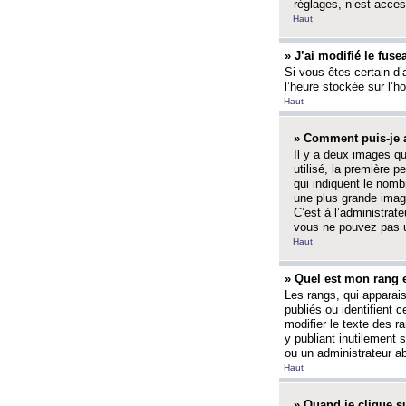
réglages, n’est access
Haut
» J’ai modifié le fuse
Si vous êtes certain d’
l’heure stockée sur l’ho
Haut
» Comment puis-je a
Il y a deux images q
utilisé, la première 
qui indiquent le nom
une plus grande image
C’est à l’administrate
vous ne pouvez pas ut
Haut
» Quel est mon rang 
Les rangs, qui apparai
publiés ou identifient 
modifier le texte des r
y publiant inutilement
ou un administrateur 
Haut
» Quand je clique su