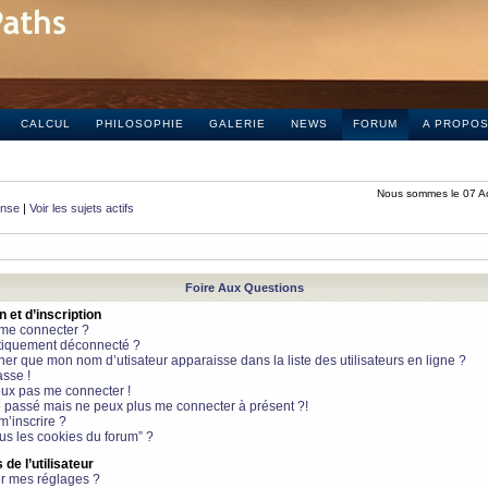
CALCUL
PHILOSOPHIE
GALERIE
NEWS
FORUM
A PROPO
Nous sommes le 07 A
onse
|
Voir les sujets actifs
Foire Aux Questions
et d’inscription
 me connecter ?
tiquement déconnecté ?
 que mon nom d’utisateur apparaisse dans la liste des utilisateurs en ligne ?
sse !
peux pas me connecter !
le passé mais ne peux plus me connecter à présent ?!
m’inscrire ?
ous les cookies du forum” ?
de l’utilisateur
r mes réglages ?