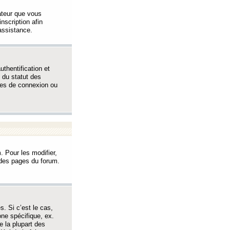
sateur que vous
inscription afin
assistance.
thentification et
 du statut des
èmes de connexion ou
. Pour les modifier,
t des pages du forum.
s. Si c’est le cas,
one spécifique, ex.
e la plupart des