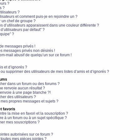
eurs ?
s ?
ilisateurs ?
lisateurs et comment puis-je en rejoindre un ?
 un chef de groupe ?
s d’utilisateurs apparaissent dans une couleur différente ?
’utilisateurs par défaut” ?
équipe” ?
de messages privés !
es messages privés non désirés !
em-mail abusif de quelqu’un sur ce forum !
is et d’ignorés ?
ou supprimer des utilisateurs de mes listes d’amis et d’ignorés ?
rums
her dans un forum ou des forums ?
e renvoie aucun résultat ?
envoie à une page blanche ?!
er des utilisateurs ?
 mes propres messages et sujets ?
t favoris
ntre la mise en favori et la souscription ?
e à un forum ou à un sujet spécifique ?
er mes souscriptions ?
ointes autorisées sur ce forum ?
toutes mes pièces jointes ?