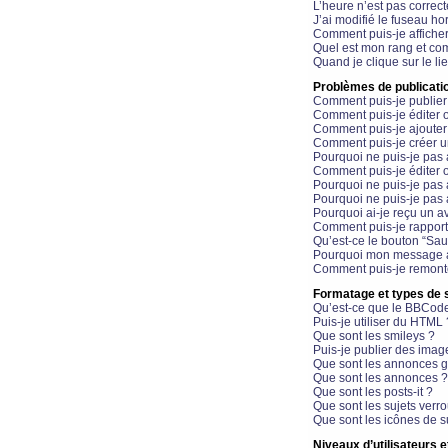
L’heure n’est pas correct
J’ai modifié le fuseau hor
Comment puis-je affiche
Quel est mon rang et com
Quand je clique sur le li
Problèmes de publicati
Comment puis-je publier
Comment puis-je éditer
Comment puis-je ajoute
Comment puis-je créer 
Pourquoi ne puis-je pas 
Comment puis-je éditer 
Pourquoi ne puis-je pas
Pourquoi ne puis-je pas 
Pourquoi ai-je reçu un a
Comment puis-je rappor
Qu’est-ce le bouton “Sauv
Pourquoi mon message a-
Comment puis-je remonte
Formatage et types de 
Qu’est-ce que le BBCod
Puis-je utiliser du HTML 
Que sont les smileys ?
Puis-je publier des imag
Que sont les annonces g
Que sont les annonces ?
Que sont les posts-it ?
Que sont les sujets verro
Que sont les icônes de s
Niveaux d’utilisateurs e