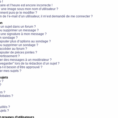
e !
aire et l’heure est encore incorrecte !
r une image sous mon nom d’utilisateur ?
ment puis-je le modifier ?
en de l’e-mail d’un utilisateur, il m’est demandé de me connecter ?
on
 un sujet dans un forum ?
 ou supprimer un message ?
r une signature à mon message ?
un sondage ?
ajouter plus d’options au sondage ?
ou supprimer un sondage ?
 accéder au forum ?
ajouter de pièces jointes ?
vertissement ?
ter des messages à un modérateur ?
egarder” lors de la rédaction d’un sujet ?
t-il besoin d’être approuvé ?
r mes sujets ?
sujets
e ?
?
es ?
lobales ?
uillés ?
ujets ?
t groupes d’utilisateurs