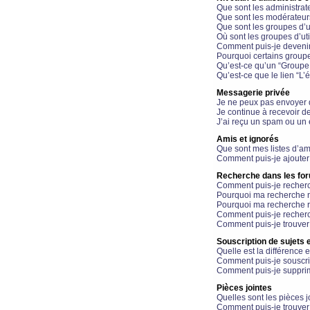
Que sont les administrat
Que sont les modérateur
Que sont les groupes d’ut
Où sont les groupes d’uti
Comment puis-je devenir
Pourquoi certains groupe
Qu’est-ce qu’un “Groupe d
Qu’est-ce que le lien “L’
Messagerie privée
Je ne peux pas envoyer 
Je continue à recevoir d
J’ai reçu un spam ou un 
Amis et ignorés
Que sont mes listes d’am
Comment puis-je ajouter 
Recherche dans les fo
Comment puis-je recherc
Pourquoi ma recherche n
Pourquoi ma recherche r
Comment puis-je recherch
Comment puis-je trouver
Souscription de sujets e
Quelle est la différence e
Comment puis-je souscrir
Comment puis-je supprim
Pièces jointes
Quelles sont les pièces j
Comment puis-je trouver 