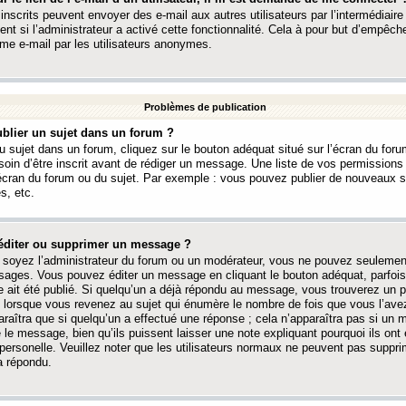
 inscrits peuvent envoyer des e-mail aux autres utilisateurs par l’intermédiaire
ent si l’administrateur a activé cette fonctionnalité. Cela à pour but d’empêcher
me e-mail par les utilisateurs anonymes.
Problèmes de publication
blier un sujet dans un forum ?
 sujet dans un forum, cliquez sur le bouton adéquat situé sur l’écran du forum
oin d’être inscrit avant de rédiger un message. Une liste de vos permission
’écran du forum ou du sujet. Par exemple : vous pouvez publier de nouveaux 
s, etc.
éditer ou supprimer un message ?
soyez l’administrateur du forum ou un modérateur, vous ne pouvez seulement
ages. Vous pouvez éditer un message en cliquant le bouton adéquat, parfois
ait été publié. Si quelqu’un a déjà répondu au message, vous trouverez un pe
orsque vous revenez au sujet qui énumère le nombre de fois que vous l’avez
paraîtra que si quelqu’un a effectué une réponse ; cela n’apparaîtra pas si un
é le message, bien qu’ils puissent laisser une note expliquant pourquoi ils ont
 personelle. Veuillez noter que les utilisateurs normaux ne peuvent pas supp
a répondu.