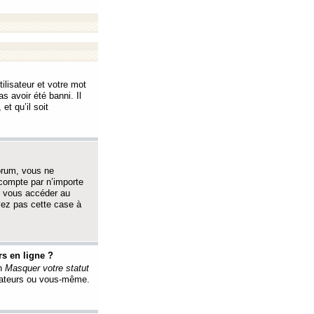
ilisateur et votre mot
s avoir été banni. Il
et qu’il soit
orum, vous ne
 compte par n’importe
i vous accéder au
oyez pas cette case à
s en ligne ?
on
Masquer votre statut
érateurs ou vous-même.