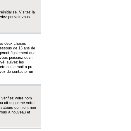
initialisé. Visitez la
vriez pouvoir vous
 des deux choses
-dessous de 13 ans de
igeront également que
vous puissiez ouvrir
oyé, suivez les
cte ou l’e-mail a pu
ayez de contacter un
, vérifiez votre nom
ou ait supprimé votre
sateurs qui n’ont rien
z-vous à nouveau et