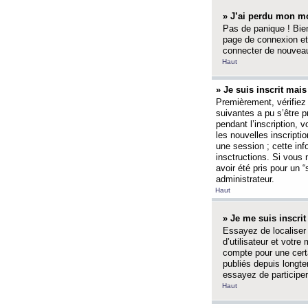
» J’ai perdu mon mo
Pas de panique ! Bien
page de connexion et
connecter de nouvea
Haut
» Je suis inscrit mai
Premièrement, vérifiez 
suivantes a pu s’être 
pendant l’inscription,
les nouvelles inscripti
une session ; cette inf
insctructions. Si vous 
avoir été pris pour un 
administrateur.
Haut
» Je me suis inscri
Essayez de localiser 
d’utilisateur et votr
compte pour une certa
publiés depuis longte
essayez de participe
Haut