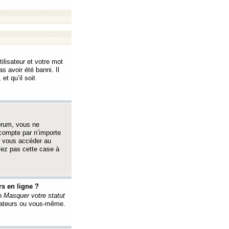
ilisateur et votre mot
s avoir été banni. Il
et qu’il soit
orum, vous ne
 compte par n’importe
i vous accéder au
oyez pas cette case à
s en ligne ?
on
Masquer votre statut
érateurs ou vous-même.