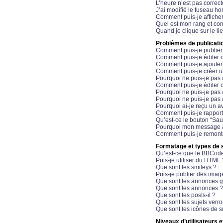
L’heure n’est pas correct
J’ai modifié le fuseau hor
Comment puis-je affiche
Quel est mon rang et com
Quand je clique sur le li
Problèmes de publicati
Comment puis-je publier
Comment puis-je éditer
Comment puis-je ajoute
Comment puis-je créer 
Pourquoi ne puis-je pas 
Comment puis-je éditer 
Pourquoi ne puis-je pas
Pourquoi ne puis-je pas 
Pourquoi ai-je reçu un a
Comment puis-je rappor
Qu’est-ce le bouton “Sauv
Pourquoi mon message a-
Comment puis-je remonte
Formatage et types de 
Qu’est-ce que le BBCod
Puis-je utiliser du HTML 
Que sont les smileys ?
Puis-je publier des imag
Que sont les annonces g
Que sont les annonces ?
Que sont les posts-it ?
Que sont les sujets verro
Que sont les icônes de s
Niveaux d’utilisateurs e