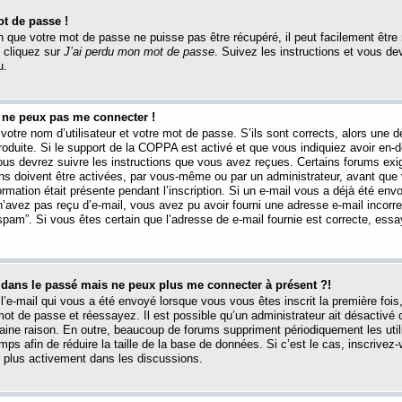
t de passe !
 que votre mot de passe ne puisse pas être récupéré, il peut facilement être ré
 cliquez sur
J’ai perdu mon mot de passe
. Suivez les instructions et vous de
u.
s ne peux pas me connecter !
votre nom d’utilisateur et votre mot de passe. S’ils sont corrects, alors une
produite. Si le support de la COPPA est activé et que vous indiquiez avoir en
 vous devrez suivre les instructions que vous avez reçues. Certains forums ex
ons doivent être activées, par vous-même ou par un administrateur, avant que 
ormation était présente pendant l’inscription. Si un e-mail vous a déjà été env
n’avez pas reçu d’e-mail, vous avez pu avoir fourni une adresse e-mail incorre
“spam”. Si vous êtes certain que l’adresse de e-mail fournie est correcte, ess
t dans le passé mais ne peux plus me connecter à présent ?!
l’e-mail qui vous a été envoyé lorsque vous vous êtes inscrit la première fois
e mot de passe et réessayez. Il est possible qu’un administrateur ait désactivé 
ine raison. En outre, beaucoup de forums suppriment périodiquement les utili
mps afin de réduire la taille de la base de données. Si c’est le cas, inscrive
r plus activement dans les discussions.