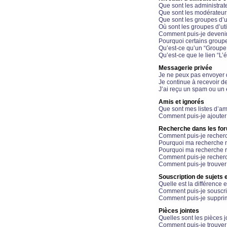
Que sont les administrat
Que sont les modérateur
Que sont les groupes d’ut
Où sont les groupes d’uti
Comment puis-je devenir
Pourquoi certains groupe
Qu’est-ce qu’un “Groupe d
Qu’est-ce que le lien “L’
Messagerie privée
Je ne peux pas envoyer 
Je continue à recevoir d
J’ai reçu un spam ou un 
Amis et ignorés
Que sont mes listes d’am
Comment puis-je ajouter 
Recherche dans les fo
Comment puis-je recherc
Pourquoi ma recherche n
Pourquoi ma recherche r
Comment puis-je recherch
Comment puis-je trouver
Souscription de sujets e
Quelle est la différence e
Comment puis-je souscrir
Comment puis-je supprim
Pièces jointes
Quelles sont les pièces j
Comment puis-je trouver 