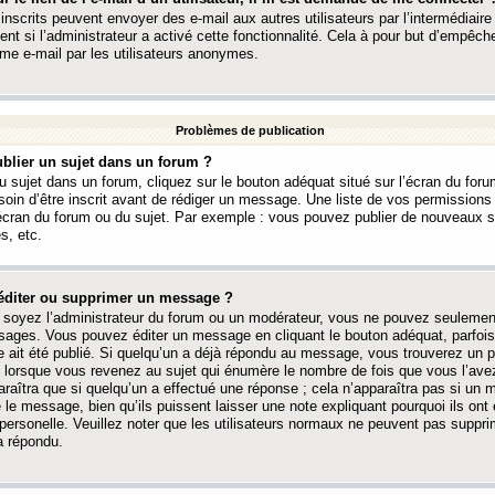
 inscrits peuvent envoyer des e-mail aux autres utilisateurs par l’intermédiaire
ent si l’administrateur a activé cette fonctionnalité. Cela à pour but d’empêcher
me e-mail par les utilisateurs anonymes.
Problèmes de publication
blier un sujet dans un forum ?
 sujet dans un forum, cliquez sur le bouton adéquat situé sur l’écran du forum
oin d’être inscrit avant de rédiger un message. Une liste de vos permission
’écran du forum ou du sujet. Par exemple : vous pouvez publier de nouveaux 
s, etc.
éditer ou supprimer un message ?
soyez l’administrateur du forum ou un modérateur, vous ne pouvez seulement
ages. Vous pouvez éditer un message en cliquant le bouton adéquat, parfois
ait été publié. Si quelqu’un a déjà répondu au message, vous trouverez un pe
orsque vous revenez au sujet qui énumère le nombre de fois que vous l’avez
paraîtra que si quelqu’un a effectué une réponse ; cela n’apparaîtra pas si un
é le message, bien qu’ils puissent laisser une note expliquant pourquoi ils ont
 personelle. Veuillez noter que les utilisateurs normaux ne peuvent pas supp
a répondu.