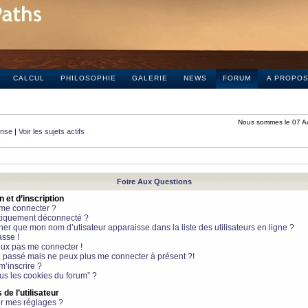
CALCUL
PHILOSOPHIE
GALERIE
NEWS
FORUM
A PROPO
Nous sommes le 07 A
onse
|
Voir les sujets actifs
Foire Aux Questions
et d’inscription
 me connecter ?
tiquement déconnecté ?
 que mon nom d’utisateur apparaisse dans la liste des utilisateurs en ligne ?
sse !
peux pas me connecter !
le passé mais ne peux plus me connecter à présent ?!
m’inscrire ?
ous les cookies du forum” ?
de l’utilisateur
r mes réglages ?