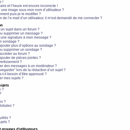
e !
aire et l’heure est encore incorrecte !
r une image sous mon nom d’utilisateur ?
ment puis-je le modifier ?
en de l’e-mail d’un utilisateur, il m’est demandé de me connecter ?
on
 un sujet dans un forum ?
 ou supprimer un message ?
r une signature à mon message ?
un sondage ?
ajouter plus d’options au sondage ?
ou supprimer un sondage ?
 accéder au forum ?
ajouter de pièces jointes ?
vertissement ?
ter des messages à un modérateur ?
egarder” lors de la rédaction d’un sujet ?
t-il besoin d’être approuvé ?
r mes sujets ?
sujets
e ?
?
es ?
lobales ?
uillés ?
ujets ?
t groupes d’utilisateurs