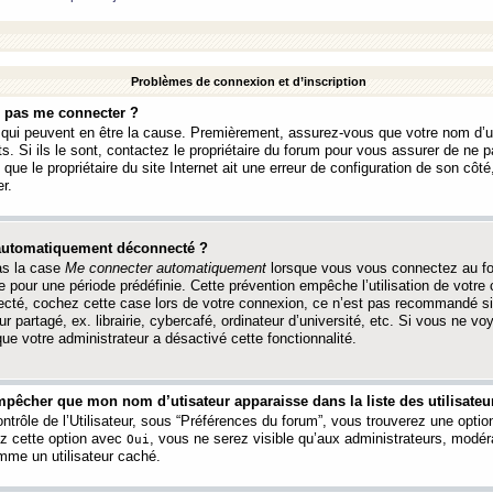
Problèmes de connexion et d’inscription
e pas me connecter ?
s qui peuvent en être la cause. Premièrement, assurez-vous que votre nom d’ut
s. Si ils le sont, contactez le propriétaire du forum pour vous assurer de ne pa
ue le propriétaire du site Internet ait une erreur de configuration de son côté, 
r.
 automatiquement déconnecté ?
as la case
Me connecter automatiquement
lorsque vous vous connectez au f
 pour une période prédéfinie. Cette prévention empêche l’utilisation de votre
necté, cochez cette case lors de votre connexion, ce n’est pas recommandé s
ur partagé, ex. librairie, cybercafé, ordinateur d’université, etc. Si vous ne v
que votre administrateur a désactivé cette fonctionnalité.
pêcher que mon nom d’utisateur apparaisse dans la liste des utilisateur
trôle de l’Utilisateur, sous “Préférences du forum”, vous trouverez une opti
ez cette option avec
, vous ne serez visible qu’aux administrateurs, mod
Oui
me un utilisateur caché.