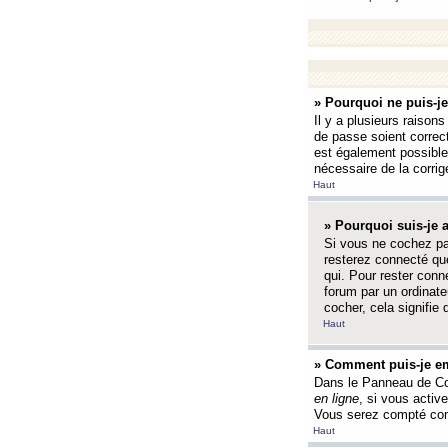
» Pourquoi ne puis-j
Il y a plusieurs raison
de passe soient correct
est également possible q
nécessaire de la corrige
Haut
» Pourquoi suis-je
Si vous ne cochez p
resterez connecté que
qui. Pour rester con
forum par un ordinate
cocher, cela signifie 
Haut
» Comment puis-je em
Dans le Panneau de Con
en ligne
, si vous activ
Vous serez compté com
Haut