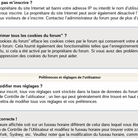
 pas m’inscrire ?
ropriétaire du site Internet ait banni votre adresse IP ou interdit le nom d’utili
vous inscrire. Le propriétaire du site Internet peut avoir également désactivé l’
 visiteurs de s’inscrire. Contactez l’administrateur du forum pour de plus d’
rimer tous les cookies du forum” ?
ookies du forum” efface les cookies crées par le forum qui conservent votre au
e forum. Cela fournit également des fonctionnalités telles que l’enregistrement
u, si cela a été activé par le propriétaire du forum. Si vous avez des probl
uppression des cookies du forum peut aider.
Préférences et réglages de l’utilisateur
difier mes réglages ?
teur inscrit, tous vos réglages sont stockés dans la base de données du forum
e Contrôle de l’utilisateur ; un lien qui peut généralement être trouvé en hau
tra de modifier tous vos réglages et vos préférences.
correcte !
heure affichée soit sur un fuseau horaire différent de celui dans lequel vous ête
 de Contrôle de l’Utilisateur et modifiez le fuseau horaire pour trouver votre z
ork, Sydney, etc. Veuillez noter que la modification du fuseau horaire, comm