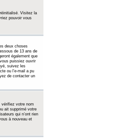
initialisé. Visitez la
vriez pouvoir vous
 des deux choses
-dessous de 13 ans de
igeront également que
vous puissiez ouvrir
oyé, suivez les
cte ou l’e-mail a pu
ayez de contacter un
, vérifiez votre nom
ou ait supprimé votre
sateurs qui n’ont rien
z-vous à nouveau et