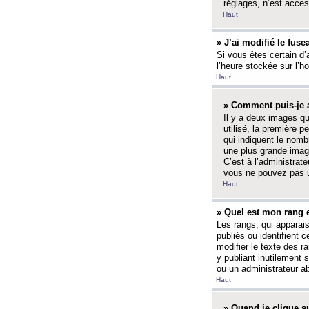
réglages, n’est access
Haut
» J’ai modifié le fuse
Si vous êtes certain d’
l’heure stockée sur l’ho
Haut
» Comment puis-je a
Il y a deux images q
utilisé, la première 
qui indiquent le nom
une plus grande image
C’est à l’administrate
vous ne pouvez pas ut
Haut
» Quel est mon rang 
Les rangs, qui apparai
publiés ou identifient 
modifier le texte des r
y publiant inutilement
ou un administrateur 
Haut
» Quand je clique su