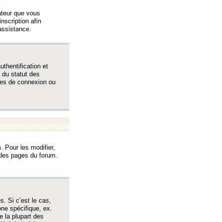
sateur que vous
inscription afin
assistance.
thentification et
 du statut des
èmes de connexion ou
. Pour les modifier,
t des pages du forum.
s. Si c’est le cas,
one spécifique, ex.
e la plupart des