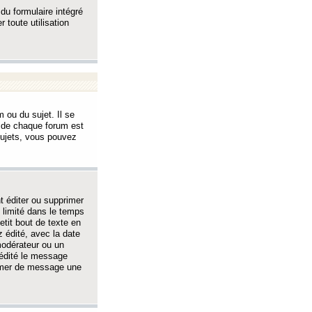
 du formulaire intégré
 toute utilisation
 ou du sujet. Il se
s de chaque forum est
sujets, vous pouvez
 éditer ou supprimer
 limité dans le temps
tit bout de texte en
 édité, avec la date
 modérateur ou un
 édité le message
rimer de message une