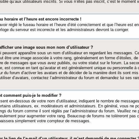
ible qu’aux utilisateurs inscrits. Si vous n’êtes pas inscrit, c’est le moment id
au horaire et l’heure est encore incorrecte !
avoir réglé le fuseau horaire et l’heure d’été correctement et que l’heure est e
rloge du serveur est incorrecte et les administrateurs devront la corriger.
fficher une image sous mon nom d’utilisateur ?
ui peuvent apparaître sous un nom d’utilisateur en regardant les messages. C
peut être une image associée à votre rang, généralement en forme d’étoiles, de
bre de messages que vous avez publiés, ou votre statut sur le forum. La seco
, est connue en tant qu’avatar et est généralement unique ou personnelle à c
ur du forum d’activer les avatars et de décider de la manière dont ils sont mis 
iliser d’avatars, contactez l’administrateur du forum et demandez lui ses rai
et comment puis-je le modifier ?
ssent en-dessous de votre nom d’utilisateur, indiquent le nombre de message
certains utilisateurs, ex. modérateurs et administateurs. En général, vous ne
angs du forum comme il sont réglés par l’administrateur du forum. Veuillez ne
 seulement pour augmenter votre rang. Beaucoup de forums ne toléreront pas c
abaissera simplement votre compteur de messages.
r le lien de l’e-mail d’un utilisateur, il m’est demandé de me connecter 