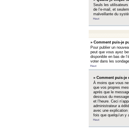
Seuls les utilisateurs
de l’e-mail, et seulem
malveillante du systè
Haut
» Comment puis-je pu
Pour publier un nouveau
peut que vous ayez bes
disponible en bas de l
voter dans les sondage
Haut
» Comment puis-je 
À moins que vous ne 
que vos propres mess
après que le message 
dessous du message l
et l’heure. Ceci n’ap
administrateur a édit
avec une explication
fois que quelqu’un y 
Haut