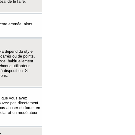
éal de le faire.
ncore erronée, alors
ela dépend du style
 carrés ou de points,
nde, habituellement
haque utilisateur.
à disposition. Si
sons.
s que vous avez
 pouvez pas directement
 pas abuser du forum en
ela, et un modérateur
?