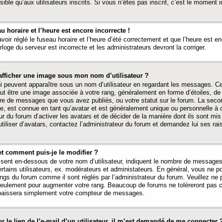
ible qu’aux utilisateurs inscrits. Si vous n’êtes pas inscrit, c’est le moment id
au horaire et l’heure est encore incorrecte !
avoir réglé le fuseau horaire et l’heure d’été correctement et que l’heure est e
rloge du serveur est incorrecte et les administrateurs devront la corriger.
fficher une image sous mon nom d’utilisateur ?
ui peuvent apparaître sous un nom d’utilisateur en regardant les messages. C
peut être une image associée à votre rang, généralement en forme d’étoiles, de
bre de messages que vous avez publiés, ou votre statut sur le forum. La seco
, est connue en tant qu’avatar et est généralement unique ou personnelle à c
ur du forum d’activer les avatars et de décider de la manière dont ils sont mis 
iliser d’avatars, contactez l’administrateur du forum et demandez lui ses rai
et comment puis-je le modifier ?
ssent en-dessous de votre nom d’utilisateur, indiquent le nombre de message
certains utilisateurs, ex. modérateurs et administateurs. En général, vous ne
angs du forum comme il sont réglés par l’administrateur du forum. Veuillez ne
 seulement pour augmenter votre rang. Beaucoup de forums ne toléreront pas c
abaissera simplement votre compteur de messages.
r le lien de l’e-mail d’un utilisateur, il m’est demandé de me connecter 