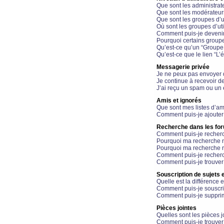
Que sont les administrat
Que sont les modérateur
Que sont les groupes d’ut
Où sont les groupes d’uti
Comment puis-je devenir
Pourquoi certains groupe
Qu’est-ce qu’un “Groupe d
Qu’est-ce que le lien “L’
Messagerie privée
Je ne peux pas envoyer 
Je continue à recevoir d
J’ai reçu un spam ou un 
Amis et ignorés
Que sont mes listes d’am
Comment puis-je ajouter 
Recherche dans les fo
Comment puis-je recherc
Pourquoi ma recherche n
Pourquoi ma recherche r
Comment puis-je recherch
Comment puis-je trouver
Souscription de sujets e
Quelle est la différence e
Comment puis-je souscrir
Comment puis-je supprim
Pièces jointes
Quelles sont les pièces j
Comment puis-je trouver 