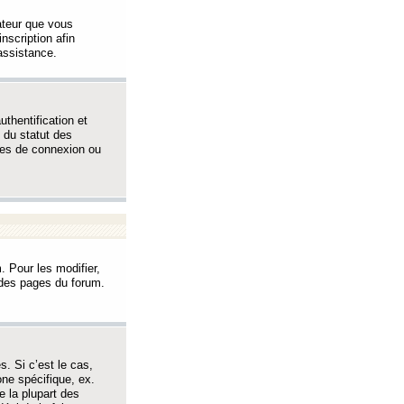
sateur que vous
inscription afin
assistance.
thentification et
 du statut des
èmes de connexion ou
. Pour les modifier,
t des pages du forum.
s. Si c’est le cas,
one spécifique, ex.
e la plupart des