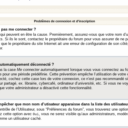
Problèmes de connexion et d’inscription
e pas me connecter ?
s qui peuvent en être la cause. Premièrement, assurez-vous que votre nom d’ut
s. Si ils le sont, contactez le propriétaire du forum pour vous assurer de ne pa
ue le propriétaire du site Internet ait une erreur de configuration de son côté, 
r.
 automatiquement déconnecté ?
as la case
Me connecter automatiquement
lorsque vous vous connectez au f
 pour une période prédéfinie. Cette prévention empêche l’utilisation de votre
necté, cochez cette case lors de votre connexion, ce n’est pas recommandé s
ur partagé, ex. librairie, cybercafé, ordinateur d’université, etc. Si vous ne v
que votre administrateur a désactivé cette fonctionnalité.
pêcher que mon nom d’utisateur apparaisse dans la liste des utilisateur
trôle de l’Utilisateur, sous “Préférences du forum”, vous trouverez une opti
ez cette option avec
, vous ne serez visible qu’aux administrateurs, mod
Oui
me un utilisateur caché.