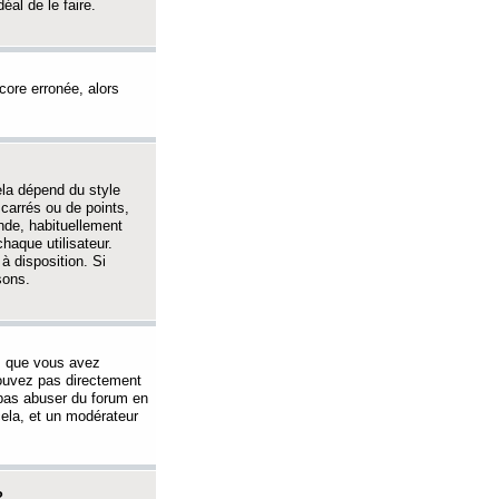
éal de le faire.
ncore erronée, alors
ela dépend du style
 carrés ou de points,
nde, habituellement
haque utilisateur.
à disposition. Si
sons.
s que vous avez
 pouvez pas directement
 pas abuser du forum en
ela, et un modérateur
?