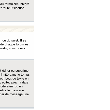
 du formulaire intégré
 toute utilisation
 ou du sujet. Il se
s de chaque forum est
sujets, vous pouvez
 éditer ou supprimer
 limité dans le temps
tit bout de texte en
 édité, avec la date
 modérateur ou un
 édité le message
rimer de message une