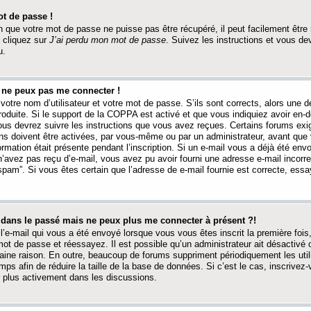
t de passe !
 que votre mot de passe ne puisse pas être récupéré, il peut facilement être ré
 cliquez sur
J’ai perdu mon mot de passe
. Suivez les instructions et vous de
u.
s ne peux pas me connecter !
votre nom d’utilisateur et votre mot de passe. S’ils sont corrects, alors une
produite. Si le support de la COPPA est activé et que vous indiquiez avoir en
 vous devrez suivre les instructions que vous avez reçues. Certains forums ex
ons doivent être activées, par vous-même ou par un administrateur, avant que 
ormation était présente pendant l’inscription. Si un e-mail vous a déjà été env
n’avez pas reçu d’e-mail, vous avez pu avoir fourni une adresse e-mail incorre
“spam”. Si vous êtes certain que l’adresse de e-mail fournie est correcte, ess
t dans le passé mais ne peux plus me connecter à présent ?!
l’e-mail qui vous a été envoyé lorsque vous vous êtes inscrit la première fois
e mot de passe et réessayez. Il est possible qu’un administrateur ait désactivé 
ine raison. En outre, beaucoup de forums suppriment périodiquement les utili
mps afin de réduire la taille de la base de données. Si c’est le cas, inscrive
r plus activement dans les discussions.