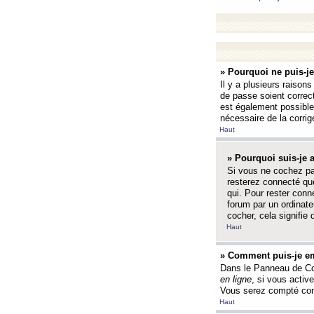
» Pourquoi ne puis-j
Il y a plusieurs raison
de passe soient correct
est également possible q
nécessaire de la corrige
Haut
» Pourquoi suis-je
Si vous ne cochez p
resterez connecté que
qui. Pour rester con
forum par un ordinate
cocher, cela signifie 
Haut
» Comment puis-je em
Dans le Panneau de Con
en ligne
, si vous activ
Vous serez compté com
Haut