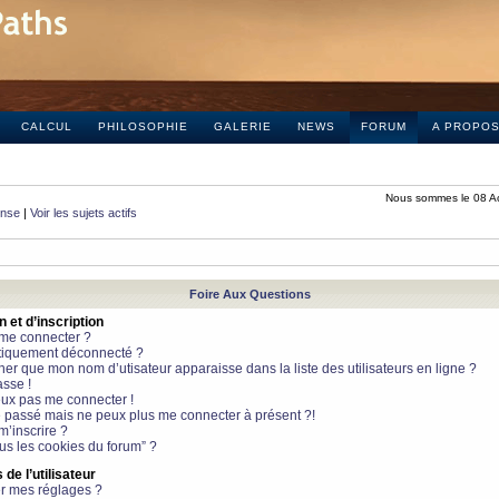
CALCUL
PHILOSOPHIE
GALERIE
NEWS
FORUM
A PROPO
Nous sommes le 08 A
onse
|
Voir les sujets actifs
Foire Aux Questions
et d’inscription
 me connecter ?
tiquement déconnecté ?
 que mon nom d’utisateur apparaisse dans la liste des utilisateurs en ligne ?
sse !
peux pas me connecter !
le passé mais ne peux plus me connecter à présent ?!
m’inscrire ?
ous les cookies du forum” ?
de l’utilisateur
r mes réglages ?