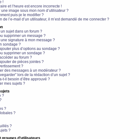
e !
aire et l’heure est encore incorrecte !
r une image sous mon nom d’utilisateur ?
ment puis-je le modifier ?
en de l’e-mail d’un utilisateur, il m’est demandé de me connecter ?
on
 un sujet dans un forum ?
 ou supprimer un message ?
r une signature à mon message ?
un sondage ?
ajouter plus d’options au sondage ?
ou supprimer un sondage ?
 accéder au forum ?
ajouter de pièces jointes ?
vertissement ?
ter des messages à un modérateur ?
egarder” lors de la rédaction d’un sujet ?
t-il besoin d’être approuvé ?
r mes sujets ?
sujets
e ?
?
es ?
lobales ?
uillés ?
ujets ?
t groupes d’utilisateurs