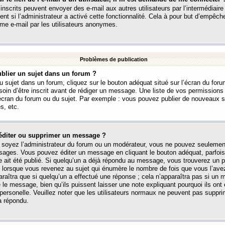
 inscrits peuvent envoyer des e-mail aux autres utilisateurs par l’intermédiaire
ent si l’administrateur a activé cette fonctionnalité. Cela à pour but d’empêcher
me e-mail par les utilisateurs anonymes.
Problèmes de publication
blier un sujet dans un forum ?
 sujet dans un forum, cliquez sur le bouton adéquat situé sur l’écran du forum
oin d’être inscrit avant de rédiger un message. Une liste de vos permission
’écran du forum ou du sujet. Par exemple : vous pouvez publier de nouveaux 
s, etc.
éditer ou supprimer un message ?
soyez l’administrateur du forum ou un modérateur, vous ne pouvez seulement
ages. Vous pouvez éditer un message en cliquant le bouton adéquat, parfois
ait été publié. Si quelqu’un a déjà répondu au message, vous trouverez un pe
orsque vous revenez au sujet qui énumère le nombre de fois que vous l’avez
paraîtra que si quelqu’un a effectué une réponse ; cela n’apparaîtra pas si un
é le message, bien qu’ils puissent laisser une note expliquant pourquoi ils ont
 personelle. Veuillez noter que les utilisateurs normaux ne peuvent pas supp
a répondu.