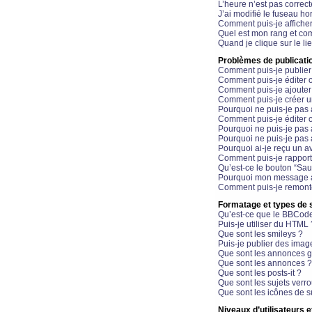
L’heure n’est pas correct
J’ai modifié le fuseau hor
Comment puis-je affiche
Quel est mon rang et com
Quand je clique sur le li
Problèmes de publicati
Comment puis-je publier
Comment puis-je éditer
Comment puis-je ajoute
Comment puis-je créer 
Pourquoi ne puis-je pas 
Comment puis-je éditer 
Pourquoi ne puis-je pas
Pourquoi ne puis-je pas 
Pourquoi ai-je reçu un a
Comment puis-je rappor
Qu’est-ce le bouton “Sauv
Pourquoi mon message a-
Comment puis-je remonte
Formatage et types de 
Qu’est-ce que le BBCod
Puis-je utiliser du HTML 
Que sont les smileys ?
Puis-je publier des imag
Que sont les annonces g
Que sont les annonces ?
Que sont les posts-it ?
Que sont les sujets verro
Que sont les icônes de s
Niveaux d’utilisateurs e