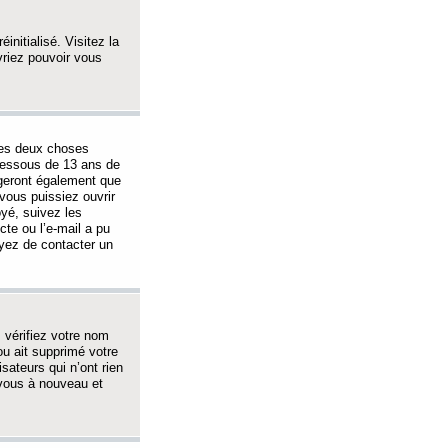
initialisé. Visitez la
vriez pouvoir vous
 des deux choses
-dessous de 13 ans de
igeront également que
vous puissiez ouvrir
oyé, suivez les
cte ou l’e-mail a pu
ayez de contacter un
, vérifiez votre nom
ou ait supprimé votre
sateurs qui n’ont rien
z-vous à nouveau et