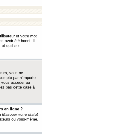
ilisateur et votre mot
s avoir été banni. Il
et qu’il soit
orum, vous ne
 compte par n’importe
i vous accéder au
oyez pas cette case à
s en ligne ?
on
Masquer votre statut
érateurs ou vous-même.