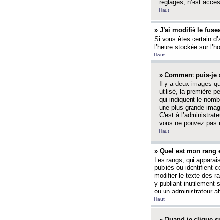
réglages, n’est access
Haut
» J’ai modifié le fuse
Si vous êtes certain d’
l’heure stockée sur l’ho
Haut
» Comment puis-je a
Il y a deux images q
utilisé, la première 
qui indiquent le nom
une plus grande image
C’est à l’administrate
vous ne pouvez pas ut
Haut
» Quel est mon rang 
Les rangs, qui apparai
publiés ou identifient 
modifier le texte des r
y publiant inutilement
ou un administrateur 
Haut
» Quand je clique su