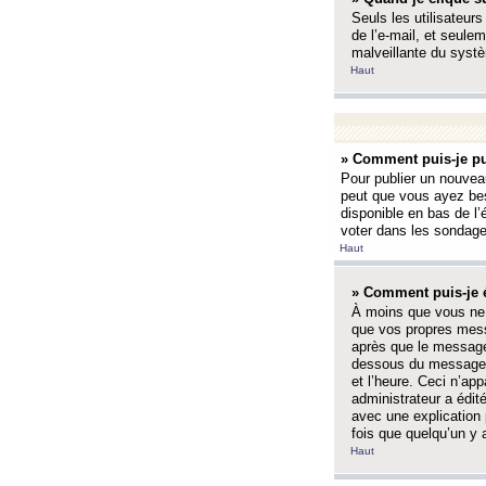
Seuls les utilisateurs
de l’e-mail, et seulem
malveillante du systè
Haut
» Comment puis-je pu
Pour publier un nouveau
peut que vous ayez bes
disponible en bas de l
voter dans les sondage
Haut
» Comment puis-je 
À moins que vous ne 
que vos propres mess
après que le message 
dessous du message l
et l’heure. Ceci n’ap
administrateur a édit
avec une explication
fois que quelqu’un y 
Haut