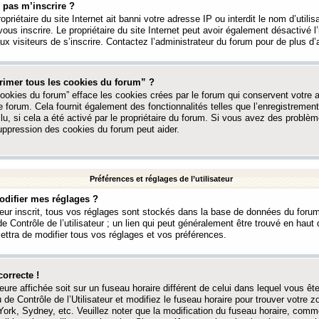
 pas m’inscrire ?
ropriétaire du site Internet ait banni votre adresse IP ou interdit le nom d’utili
vous inscrire. Le propriétaire du site Internet peut avoir également désactivé l’
 visiteurs de s’inscrire. Contactez l’administrateur du forum pour de plus d’
rimer tous les cookies du forum” ?
ookies du forum” efface les cookies crées par le forum qui conservent votre au
e forum. Cela fournit également des fonctionnalités telles que l’enregistrement
u, si cela a été activé par le propriétaire du forum. Si vous avez des probl
uppression des cookies du forum peut aider.
Préférences et réglages de l’utilisateur
difier mes réglages ?
teur inscrit, tous vos réglages sont stockés dans la base de données du forum
e Contrôle de l’utilisateur ; un lien qui peut généralement être trouvé en hau
tra de modifier tous vos réglages et vos préférences.
correcte !
heure affichée soit sur un fuseau horaire différent de celui dans lequel vous ête
 de Contrôle de l’Utilisateur et modifiez le fuseau horaire pour trouver votre z
ork, Sydney, etc. Veuillez noter que la modification du fuseau horaire, comm