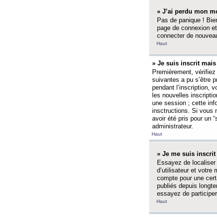
» J’ai perdu mon mo
Pas de panique ! Bien
page de connexion et
connecter de nouvea
Haut
» Je suis inscrit mai
Premièrement, vérifiez 
suivantes a pu s’être 
pendant l’inscription,
les nouvelles inscripti
une session ; cette inf
insctructions. Si vous 
avoir été pris pour un 
administrateur.
Haut
» Je me suis inscri
Essayez de localiser 
d’utilisateur et votr
compte pour une certa
publiés depuis longte
essayez de participe
Haut