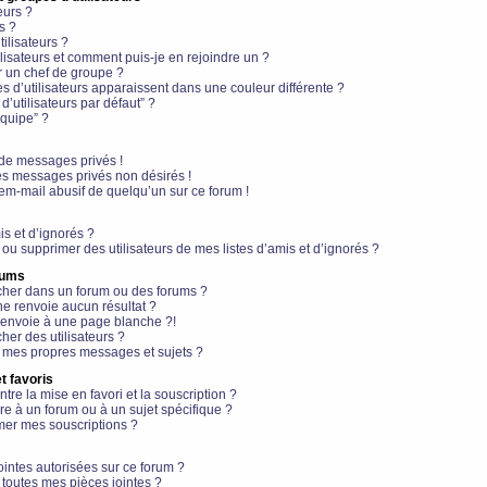
eurs ?
s ?
ilisateurs ?
lisateurs et comment puis-je en rejoindre un ?
 un chef de groupe ?
s d’utilisateurs apparaissent dans une couleur différente ?
’utilisateurs par défaut” ?
équipe” ?
de messages privés !
es messages privés non désirés !
em-mail abusif de quelqu’un sur ce forum !
is et d’ignorés ?
ou supprimer des utilisateurs de mes listes d’amis et d’ignorés ?
rums
her dans un forum ou des forums ?
e renvoie aucun résultat ?
envoie à une page blanche ?!
er des utilisateurs ?
 mes propres messages et sujets ?
t favoris
ntre la mise en favori et la souscription ?
e à un forum ou à un sujet spécifique ?
er mes souscriptions ?
ointes autorisées sur ce forum ?
toutes mes pièces jointes ?