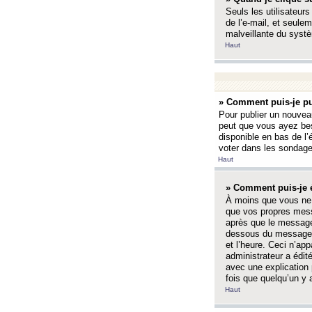
Seuls les utilisateurs
de l’e-mail, et seulem
malveillante du systè
Haut
» Comment puis-je pu
Pour publier un nouveau
peut que vous ayez bes
disponible en bas de l
voter dans les sondage
Haut
» Comment puis-je 
À moins que vous ne 
que vos propres mess
après que le message 
dessous du message l
et l’heure. Ceci n’ap
administrateur a édit
avec une explication
fois que quelqu’un y 
Haut