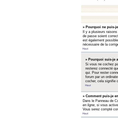
» Pourquoi ne puis-j
Il y a plusieurs raison
de passe soient correct
est également possible q
nécessaire de la corrige
Haut
» Pourquoi suis-je
Si vous ne cochez p
resterez connecté que
qui. Pour rester con
forum par un ordinate
cocher, cela signifie 
Haut
» Comment puis-je em
Dans le Panneau de Con
en ligne
, si vous activ
Vous serez compté com
Haut