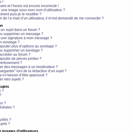
e !
aire et l’heure est encore incorrecte !
r une image sous mon nom d’utilisateur ?
ment puis-je le modifier ?
en de l’e-mail d’un utilisateur, il m’est demandé de me connecter ?
on
 un sujet dans un forum ?
 ou supprimer un message ?
r une signature à mon message ?
un sondage ?
ajouter plus d’options au sondage ?
ou supprimer un sondage ?
 accéder au forum ?
ajouter de pièces jointes ?
vertissement ?
ter des messages à un modérateur ?
egarder” lors de la rédaction d’un sujet ?
t-il besoin d’être approuvé ?
r mes sujets ?
sujets
e ?
?
es ?
lobales ?
uillés ?
ujets ?
t groupes d’utilisateurs