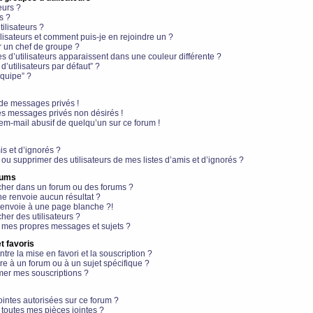
eurs ?
s ?
ilisateurs ?
lisateurs et comment puis-je en rejoindre un ?
 un chef de groupe ?
s d’utilisateurs apparaissent dans une couleur différente ?
’utilisateurs par défaut” ?
équipe” ?
de messages privés !
es messages privés non désirés !
em-mail abusif de quelqu’un sur ce forum !
is et d’ignorés ?
ou supprimer des utilisateurs de mes listes d’amis et d’ignorés ?
rums
her dans un forum ou des forums ?
e renvoie aucun résultat ?
envoie à une page blanche ?!
er des utilisateurs ?
 mes propres messages et sujets ?
t favoris
ntre la mise en favori et la souscription ?
e à un forum ou à un sujet spécifique ?
er mes souscriptions ?
ointes autorisées sur ce forum ?
toutes mes pièces jointes ?