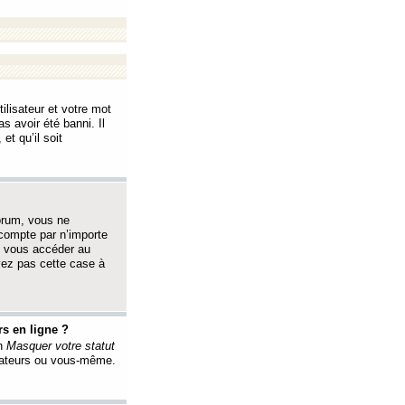
ilisateur et votre mot
s avoir été banni. Il
et qu’il soit
orum, vous ne
 compte par n’importe
i vous accéder au
oyez pas cette case à
s en ligne ?
on
Masquer votre statut
érateurs ou vous-même.