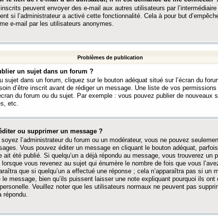
 inscrits peuvent envoyer des e-mail aux autres utilisateurs par l’intermédiaire
ent si l’administrateur a activé cette fonctionnalité. Cela à pour but d’empêcher
me e-mail par les utilisateurs anonymes.
Problèmes de publication
blier un sujet dans un forum ?
 sujet dans un forum, cliquez sur le bouton adéquat situé sur l’écran du forum
oin d’être inscrit avant de rédiger un message. Une liste de vos permission
’écran du forum ou du sujet. Par exemple : vous pouvez publier de nouveaux 
s, etc.
éditer ou supprimer un message ?
soyez l’administrateur du forum ou un modérateur, vous ne pouvez seulement
ages. Vous pouvez éditer un message en cliquant le bouton adéquat, parfois
ait été publié. Si quelqu’un a déjà répondu au message, vous trouverez un pe
orsque vous revenez au sujet qui énumère le nombre de fois que vous l’avez
paraîtra que si quelqu’un a effectué une réponse ; cela n’apparaîtra pas si un
é le message, bien qu’ils puissent laisser une note expliquant pourquoi ils ont
 personelle. Veuillez noter que les utilisateurs normaux ne peuvent pas supp
a répondu.