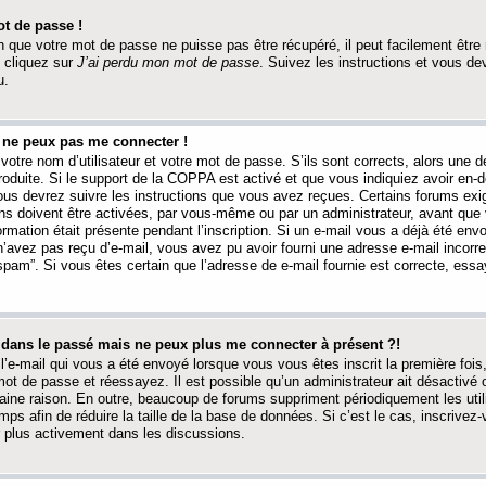
t de passe !
 que votre mot de passe ne puisse pas être récupéré, il peut facilement être ré
 cliquez sur
J’ai perdu mon mot de passe
. Suivez les instructions et vous de
u.
s ne peux pas me connecter !
votre nom d’utilisateur et votre mot de passe. S’ils sont corrects, alors une
produite. Si le support de la COPPA est activé et que vous indiquiez avoir en
 vous devrez suivre les instructions que vous avez reçues. Certains forums ex
ons doivent être activées, par vous-même ou par un administrateur, avant que 
ormation était présente pendant l’inscription. Si un e-mail vous a déjà été env
n’avez pas reçu d’e-mail, vous avez pu avoir fourni une adresse e-mail incorre
“spam”. Si vous êtes certain que l’adresse de e-mail fournie est correcte, ess
t dans le passé mais ne peux plus me connecter à présent ?!
l’e-mail qui vous a été envoyé lorsque vous vous êtes inscrit la première fois
e mot de passe et réessayez. Il est possible qu’un administrateur ait désactivé 
ine raison. En outre, beaucoup de forums suppriment périodiquement les utili
mps afin de réduire la taille de la base de données. Si c’est le cas, inscrive
r plus activement dans les discussions.