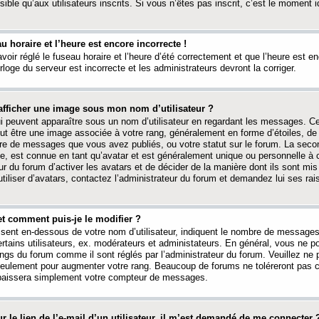
ible qu’aux utilisateurs inscrits. Si vous n’êtes pas inscrit, c’est le moment id
au horaire et l’heure est encore incorrecte !
avoir réglé le fuseau horaire et l’heure d’été correctement et que l’heure est e
rloge du serveur est incorrecte et les administrateurs devront la corriger.
fficher une image sous mon nom d’utilisateur ?
ui peuvent apparaître sous un nom d’utilisateur en regardant les messages. C
peut être une image associée à votre rang, généralement en forme d’étoiles, de
bre de messages que vous avez publiés, ou votre statut sur le forum. La seco
, est connue en tant qu’avatar et est généralement unique ou personnelle à c
ur du forum d’activer les avatars et de décider de la manière dont ils sont mis 
iliser d’avatars, contactez l’administrateur du forum et demandez lui ses rai
et comment puis-je le modifier ?
ssent en-dessous de votre nom d’utilisateur, indiquent le nombre de message
certains utilisateurs, ex. modérateurs et administateurs. En général, vous ne
angs du forum comme il sont réglés par l’administrateur du forum. Veuillez ne
 seulement pour augmenter votre rang. Beaucoup de forums ne toléreront pas c
abaissera simplement votre compteur de messages.
r le lien de l’e-mail d’un utilisateur, il m’est demandé de me connecter 