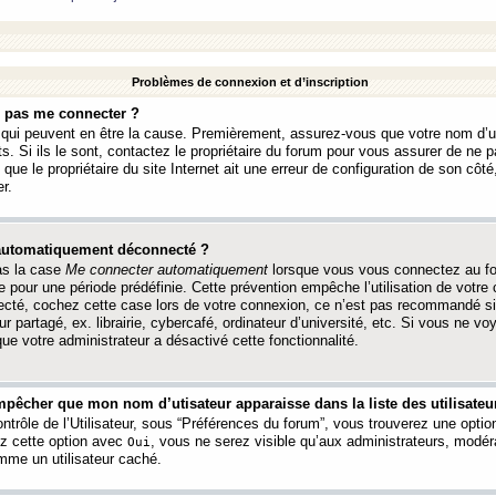
Problèmes de connexion et d’inscription
e pas me connecter ?
s qui peuvent en être la cause. Premièrement, assurez-vous que votre nom d’ut
s. Si ils le sont, contactez le propriétaire du forum pour vous assurer de ne pa
ue le propriétaire du site Internet ait une erreur de configuration de son côté, 
r.
 automatiquement déconnecté ?
as la case
Me connecter automatiquement
lorsque vous vous connectez au f
 pour une période prédéfinie. Cette prévention empêche l’utilisation de votre
necté, cochez cette case lors de votre connexion, ce n’est pas recommandé s
ur partagé, ex. librairie, cybercafé, ordinateur d’université, etc. Si vous ne v
que votre administrateur a désactivé cette fonctionnalité.
pêcher que mon nom d’utisateur apparaisse dans la liste des utilisateur
trôle de l’Utilisateur, sous “Préférences du forum”, vous trouverez une opti
ez cette option avec
, vous ne serez visible qu’aux administrateurs, mod
Oui
me un utilisateur caché.