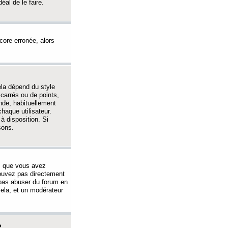
éal de le faire.
ncore erronée, alors
ela dépend du style
 carrés ou de points,
nde, habituellement
haque utilisateur.
à disposition. Si
sons.
s que vous avez
 pouvez pas directement
 pas abuser du forum en
ela, et un modérateur
?