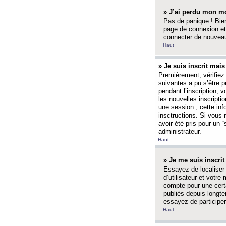
» J’ai perdu mon mo
Pas de panique ! Bien
page de connexion et
connecter de nouvea
Haut
» Je suis inscrit mai
Premièrement, vérifiez 
suivantes a pu s’être 
pendant l’inscription,
les nouvelles inscripti
une session ; cette inf
insctructions. Si vous 
avoir été pris pour un 
administrateur.
Haut
» Je me suis inscri
Essayez de localiser 
d’utilisateur et votr
compte pour une certa
publiés depuis longte
essayez de participe
Haut