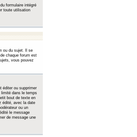
 du formulaire intégré
 toute utilisation
 ou du sujet. Il se
s de chaque forum est
sujets, vous pouvez
 éditer ou supprimer
 limité dans le temps
tit bout de texte en
 édité, avec la date
 modérateur ou un
 édité le message
rimer de message une