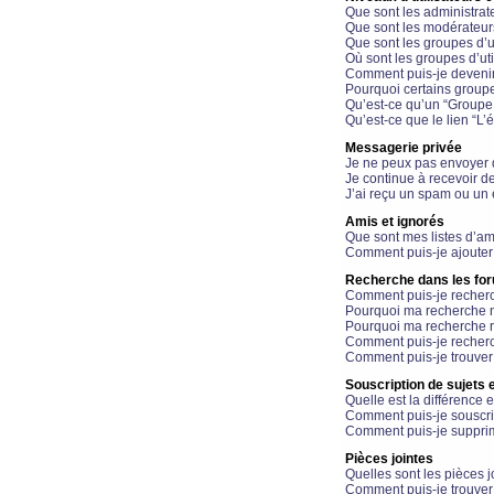
Que sont les administrat
Que sont les modérateur
Que sont les groupes d’ut
Où sont les groupes d’uti
Comment puis-je devenir
Pourquoi certains groupe
Qu’est-ce qu’un “Groupe d
Qu’est-ce que le lien “L’
Messagerie privée
Je ne peux pas envoyer 
Je continue à recevoir d
J’ai reçu un spam ou un 
Amis et ignorés
Que sont mes listes d’am
Comment puis-je ajouter 
Recherche dans les fo
Comment puis-je recherc
Pourquoi ma recherche n
Pourquoi ma recherche r
Comment puis-je recherch
Comment puis-je trouver
Souscription de sujets e
Quelle est la différence e
Comment puis-je souscrir
Comment puis-je supprim
Pièces jointes
Quelles sont les pièces j
Comment puis-je trouver 