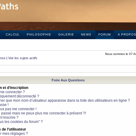
CALCUL
PHILOSOPHIE
GALERIE
NEWS
FORUM
A PROPO
Nous sommes le 07 A
onse
|
Voir les sujets actifs
Foire Aux Questions
et d’inscription
 me connecter ?
tiquement déconnecté ?
 que mon nom d’utisateur apparaisse dans la liste des utilisateurs en ligne ?
sse !
peux pas me connecter !
le passé mais ne peux plus me connecter à présent ?!
m’inscrire ?
ous les cookies du forum” ?
de l’utilisateur
r mes réglages ?