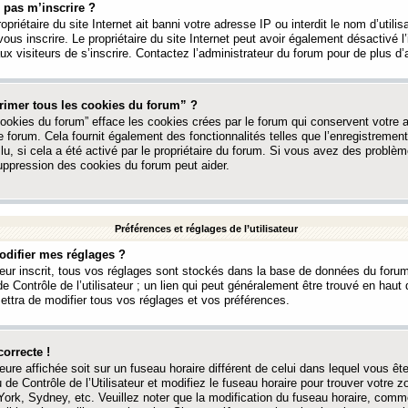
 pas m’inscrire ?
ropriétaire du site Internet ait banni votre adresse IP ou interdit le nom d’utili
vous inscrire. Le propriétaire du site Internet peut avoir également désactivé l’
 visiteurs de s’inscrire. Contactez l’administrateur du forum pour de plus d’
rimer tous les cookies du forum” ?
ookies du forum” efface les cookies crées par le forum qui conservent votre au
e forum. Cela fournit également des fonctionnalités telles que l’enregistrement
u, si cela a été activé par le propriétaire du forum. Si vous avez des probl
uppression des cookies du forum peut aider.
Préférences et réglages de l’utilisateur
difier mes réglages ?
teur inscrit, tous vos réglages sont stockés dans la base de données du forum
e Contrôle de l’utilisateur ; un lien qui peut généralement être trouvé en hau
tra de modifier tous vos réglages et vos préférences.
correcte !
heure affichée soit sur un fuseau horaire différent de celui dans lequel vous ête
 de Contrôle de l’Utilisateur et modifiez le fuseau horaire pour trouver votre z
ork, Sydney, etc. Veuillez noter que la modification du fuseau horaire, comm