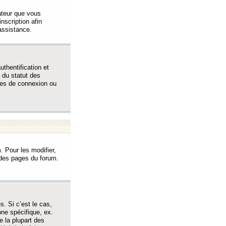
sateur que vous
inscription afin
assistance.
thentification et
 du statut des
èmes de connexion ou
. Pour les modifier,
t des pages du forum.
s. Si c’est le cas,
one spécifique, ex.
e la plupart des