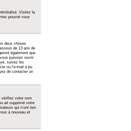
initialisé. Visitez la
vriez pouvoir vous
 des deux choses
-dessous de 13 ans de
igeront également que
vous puissiez ouvrir
oyé, suivez les
cte ou l’e-mail a pu
ayez de contacter un
, vérifiez votre nom
ou ait supprimé votre
sateurs qui n’ont rien
z-vous à nouveau et