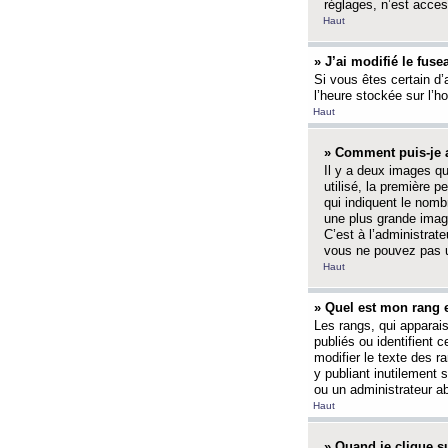
réglages, n’est access
Haut
» J’ai modifié le fuse
Si vous êtes certain d’
l’heure stockée sur l’ho
Haut
» Comment puis-je a
Il y a deux images q
utilisé, la première 
qui indiquent le nom
une plus grande image
C’est à l’administrate
vous ne pouvez pas ut
Haut
» Quel est mon rang 
Les rangs, qui apparai
publiés ou identifient 
modifier le texte des r
y publiant inutilement
ou un administrateur 
Haut
» Quand je clique su