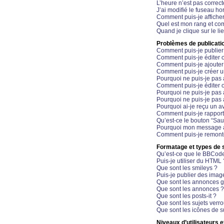
L’heure n’est pas correct
J’ai modifié le fuseau hor
Comment puis-je affiche
Quel est mon rang et com
Quand je clique sur le li
Problèmes de publicati
Comment puis-je publier
Comment puis-je éditer
Comment puis-je ajoute
Comment puis-je créer 
Pourquoi ne puis-je pas 
Comment puis-je éditer 
Pourquoi ne puis-je pas
Pourquoi ne puis-je pas 
Pourquoi ai-je reçu un a
Comment puis-je rappor
Qu’est-ce le bouton “Sauv
Pourquoi mon message a-
Comment puis-je remonte
Formatage et types de 
Qu’est-ce que le BBCod
Puis-je utiliser du HTML 
Que sont les smileys ?
Puis-je publier des imag
Que sont les annonces g
Que sont les annonces ?
Que sont les posts-it ?
Que sont les sujets verro
Que sont les icônes de s
Niveaux d’utilisateurs e