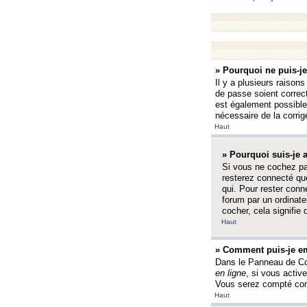
» Pourquoi ne puis-j
Il y a plusieurs raison
de passe soient correct
est également possible q
nécessaire de la corrige
Haut
» Pourquoi suis-je
Si vous ne cochez p
resterez connecté que
qui. Pour rester con
forum par un ordinate
cocher, cela signifie 
Haut
» Comment puis-je em
Dans le Panneau de Con
en ligne
, si vous activ
Vous serez compté com
Haut