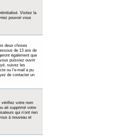
initialisé. Visitez la
vriez pouvoir vous
 des deux choses
-dessous de 13 ans de
igeront également que
vous puissiez ouvrir
oyé, suivez les
cte ou l’e-mail a pu
ayez de contacter un
, vérifiez votre nom
ou ait supprimé votre
sateurs qui n’ont rien
z-vous à nouveau et