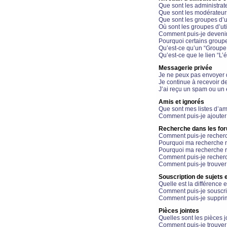
Que sont les administrat
Que sont les modérateur
Que sont les groupes d’ut
Où sont les groupes d’uti
Comment puis-je devenir
Pourquoi certains groupe
Qu’est-ce qu’un “Groupe d
Qu’est-ce que le lien “L’
Messagerie privée
Je ne peux pas envoyer 
Je continue à recevoir d
J’ai reçu un spam ou un 
Amis et ignorés
Que sont mes listes d’am
Comment puis-je ajouter 
Recherche dans les fo
Comment puis-je recherc
Pourquoi ma recherche n
Pourquoi ma recherche r
Comment puis-je recherch
Comment puis-je trouver
Souscription de sujets e
Quelle est la différence e
Comment puis-je souscrir
Comment puis-je supprim
Pièces jointes
Quelles sont les pièces j
Comment puis-je trouver 