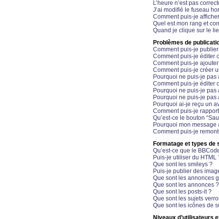
L’heure n’est pas correct
J’ai modifié le fuseau hor
Comment puis-je affiche
Quel est mon rang et com
Quand je clique sur le li
Problèmes de publicati
Comment puis-je publier
Comment puis-je éditer
Comment puis-je ajoute
Comment puis-je créer 
Pourquoi ne puis-je pas 
Comment puis-je éditer 
Pourquoi ne puis-je pas
Pourquoi ne puis-je pas 
Pourquoi ai-je reçu un a
Comment puis-je rappor
Qu’est-ce le bouton “Sauv
Pourquoi mon message a-
Comment puis-je remonte
Formatage et types de 
Qu’est-ce que le BBCod
Puis-je utiliser du HTML 
Que sont les smileys ?
Puis-je publier des imag
Que sont les annonces g
Que sont les annonces ?
Que sont les posts-it ?
Que sont les sujets verro
Que sont les icônes de s
Niveaux d’utilisateurs e