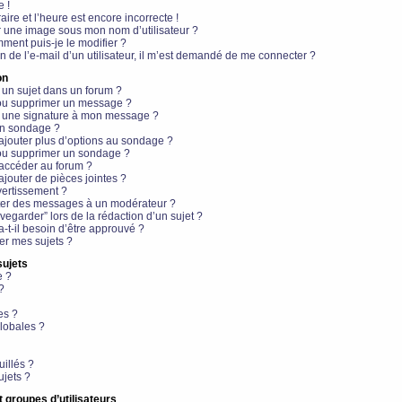
e !
aire et l’heure est encore incorrecte !
r une image sous mon nom d’utilisateur ?
ment puis-je le modifier ?
en de l’e-mail d’un utilisateur, il m’est demandé de me connecter ?
on
 un sujet dans un forum ?
 ou supprimer un message ?
r une signature à mon message ?
un sondage ?
ajouter plus d’options au sondage ?
ou supprimer un sondage ?
 accéder au forum ?
ajouter de pièces jointes ?
vertissement ?
ter des messages à un modérateur ?
egarder” lors de la rédaction d’un sujet ?
t-il besoin d’être approuvé ?
r mes sujets ?
sujets
e ?
?
es ?
lobales ?
uillés ?
ujets ?
t groupes d’utilisateurs