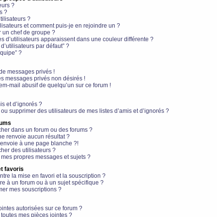
eurs ?
s ?
ilisateurs ?
lisateurs et comment puis-je en rejoindre un ?
 un chef de groupe ?
s d’utilisateurs apparaissent dans une couleur différente ?
’utilisateurs par défaut” ?
équipe” ?
de messages privés !
es messages privés non désirés !
em-mail abusif de quelqu’un sur ce forum !
is et d’ignorés ?
ou supprimer des utilisateurs de mes listes d’amis et d’ignorés ?
rums
her dans un forum ou des forums ?
e renvoie aucun résultat ?
envoie à une page blanche ?!
er des utilisateurs ?
 mes propres messages et sujets ?
t favoris
ntre la mise en favori et la souscription ?
e à un forum ou à un sujet spécifique ?
er mes souscriptions ?
ointes autorisées sur ce forum ?
toutes mes pièces jointes ?