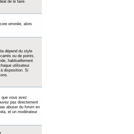
éal de le faire.
ncore erronée, alors
ela dépend du style
 carrés ou de points,
nde, habituellement
haque utilisateur.
à disposition. Si
sons.
s que vous avez
 pouvez pas directement
 pas abuser du forum en
ela, et un modérateur
?