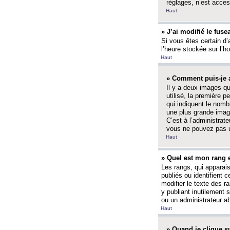
réglages, n’est access
Haut
» J’ai modifié le fuse
Si vous êtes certain d’
l’heure stockée sur l’ho
Haut
» Comment puis-je a
Il y a deux images q
utilisé, la première 
qui indiquent le nom
une plus grande image
C’est à l’administrate
vous ne pouvez pas ut
Haut
» Quel est mon rang 
Les rangs, qui apparai
publiés ou identifient 
modifier le texte des r
y publiant inutilement
ou un administrateur 
Haut
» Quand je clique su