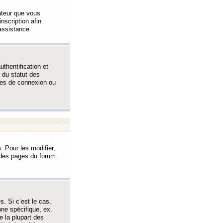
sateur que vous
inscription afin
assistance.
thentification et
 du statut des
èmes de connexion ou
. Pour les modifier,
t des pages du forum.
s. Si c’est le cas,
one spécifique, ex.
e la plupart des