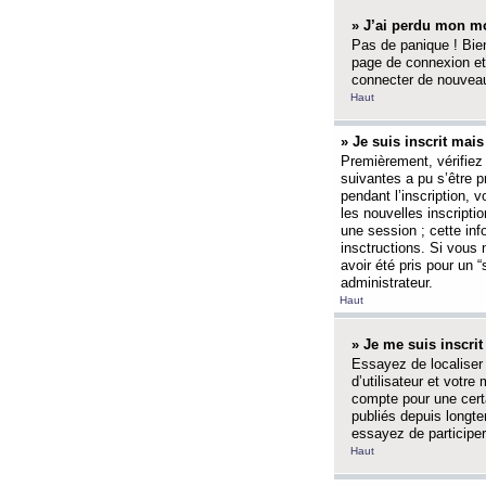
» J’ai perdu mon mo
Pas de panique ! Bien
page de connexion et
connecter de nouvea
Haut
» Je suis inscrit mai
Premièrement, vérifiez 
suivantes a pu s’être 
pendant l’inscription,
les nouvelles inscripti
une session ; cette inf
insctructions. Si vous 
avoir été pris pour un 
administrateur.
Haut
» Je me suis inscri
Essayez de localiser 
d’utilisateur et votr
compte pour une certa
publiés depuis longte
essayez de participe
Haut