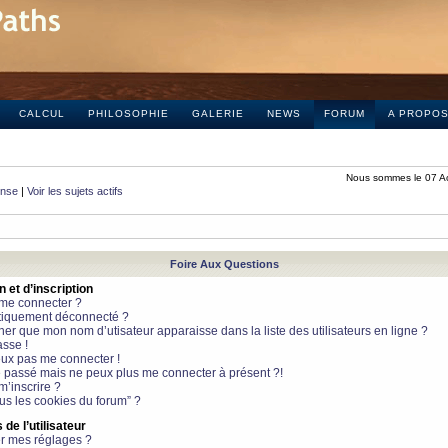
CALCUL
PHILOSOPHIE
GALERIE
NEWS
FORUM
A PROPO
Nous sommes le 07 A
onse
|
Voir les sujets actifs
Foire Aux Questions
et d’inscription
 me connecter ?
tiquement déconnecté ?
 que mon nom d’utisateur apparaisse dans la liste des utilisateurs en ligne ?
sse !
peux pas me connecter !
le passé mais ne peux plus me connecter à présent ?!
m’inscrire ?
ous les cookies du forum” ?
de l’utilisateur
r mes réglages ?