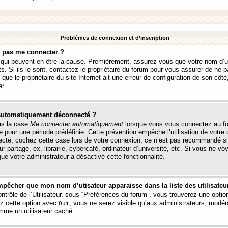
Problèmes de connexion et d’inscription
e pas me connecter ?
s qui peuvent en être la cause. Premièrement, assurez-vous que votre nom d’ut
s. Si ils le sont, contactez le propriétaire du forum pour vous assurer de ne pa
ue le propriétaire du site Internet ait une erreur de configuration de son côté, 
r.
 automatiquement déconnecté ?
as la case
Me connecter automatiquement
lorsque vous vous connectez au f
 pour une période prédéfinie. Cette prévention empêche l’utilisation de votre
necté, cochez cette case lors de votre connexion, ce n’est pas recommandé s
ur partagé, ex. librairie, cybercafé, ordinateur d’université, etc. Si vous ne v
que votre administrateur a désactivé cette fonctionnalité.
pêcher que mon nom d’utisateur apparaisse dans la liste des utilisateur
trôle de l’Utilisateur, sous “Préférences du forum”, vous trouverez une opti
ez cette option avec
, vous ne serez visible qu’aux administrateurs, mod
Oui
me un utilisateur caché.