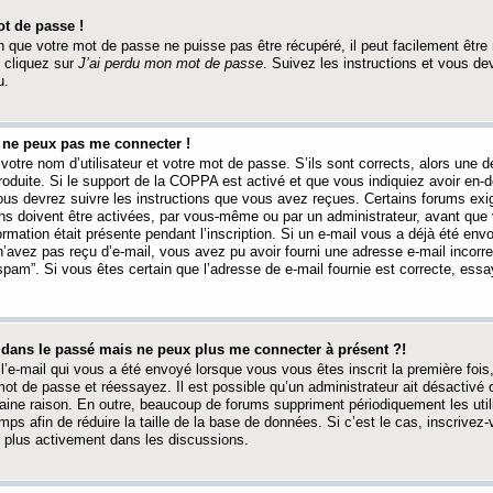
t de passe !
 que votre mot de passe ne puisse pas être récupéré, il peut facilement être ré
 cliquez sur
J’ai perdu mon mot de passe
. Suivez les instructions et vous de
u.
s ne peux pas me connecter !
votre nom d’utilisateur et votre mot de passe. S’ils sont corrects, alors une
produite. Si le support de la COPPA est activé et que vous indiquiez avoir en
 vous devrez suivre les instructions que vous avez reçues. Certains forums ex
ons doivent être activées, par vous-même ou par un administrateur, avant que 
ormation était présente pendant l’inscription. Si un e-mail vous a déjà été env
n’avez pas reçu d’e-mail, vous avez pu avoir fourni une adresse e-mail incorre
“spam”. Si vous êtes certain que l’adresse de e-mail fournie est correcte, ess
t dans le passé mais ne peux plus me connecter à présent ?!
l’e-mail qui vous a été envoyé lorsque vous vous êtes inscrit la première fois
e mot de passe et réessayez. Il est possible qu’un administrateur ait désactivé 
ine raison. En outre, beaucoup de forums suppriment périodiquement les utili
mps afin de réduire la taille de la base de données. Si c’est le cas, inscrive
r plus activement dans les discussions.