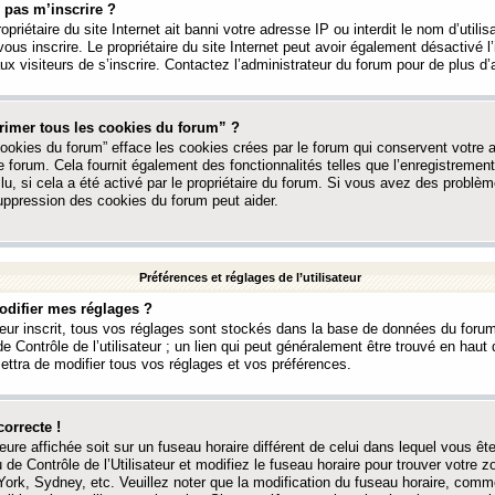
 pas m’inscrire ?
ropriétaire du site Internet ait banni votre adresse IP ou interdit le nom d’utili
vous inscrire. Le propriétaire du site Internet peut avoir également désactivé l’
 visiteurs de s’inscrire. Contactez l’administrateur du forum pour de plus d’
rimer tous les cookies du forum” ?
ookies du forum” efface les cookies crées par le forum qui conservent votre au
e forum. Cela fournit également des fonctionnalités telles que l’enregistrement
u, si cela a été activé par le propriétaire du forum. Si vous avez des probl
uppression des cookies du forum peut aider.
Préférences et réglages de l’utilisateur
difier mes réglages ?
teur inscrit, tous vos réglages sont stockés dans la base de données du forum
e Contrôle de l’utilisateur ; un lien qui peut généralement être trouvé en hau
tra de modifier tous vos réglages et vos préférences.
correcte !
heure affichée soit sur un fuseau horaire différent de celui dans lequel vous ête
 de Contrôle de l’Utilisateur et modifiez le fuseau horaire pour trouver votre z
ork, Sydney, etc. Veuillez noter que la modification du fuseau horaire, comm