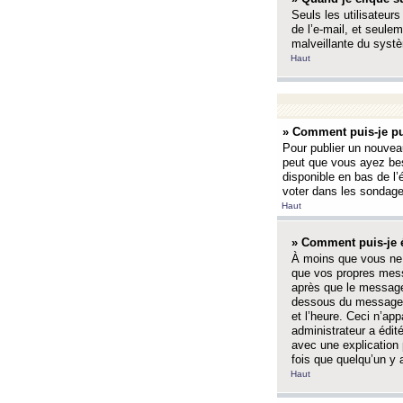
Seuls les utilisateurs
de l’e-mail, et seulem
malveillante du systè
Haut
» Comment puis-je pu
Pour publier un nouveau
peut que vous ayez bes
disponible en bas de l
voter dans les sondage
Haut
» Comment puis-je 
À moins que vous ne 
que vos propres mess
après que le message 
dessous du message l
et l’heure. Ceci n’ap
administrateur a édit
avec une explication
fois que quelqu’un y 
Haut