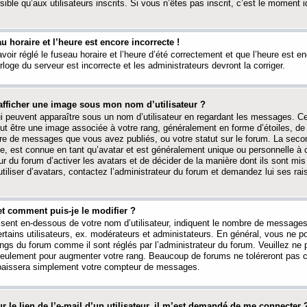
ible qu’aux utilisateurs inscrits. Si vous n’êtes pas inscrit, c’est le moment id
au horaire et l’heure est encore incorrecte !
avoir réglé le fuseau horaire et l’heure d’été correctement et que l’heure est e
rloge du serveur est incorrecte et les administrateurs devront la corriger.
fficher une image sous mon nom d’utilisateur ?
ui peuvent apparaître sous un nom d’utilisateur en regardant les messages. C
peut être une image associée à votre rang, généralement en forme d’étoiles, de
bre de messages que vous avez publiés, ou votre statut sur le forum. La seco
, est connue en tant qu’avatar et est généralement unique ou personnelle à c
ur du forum d’activer les avatars et de décider de la manière dont ils sont mis 
iliser d’avatars, contactez l’administrateur du forum et demandez lui ses rai
et comment puis-je le modifier ?
ssent en-dessous de votre nom d’utilisateur, indiquent le nombre de message
certains utilisateurs, ex. modérateurs et administateurs. En général, vous ne
angs du forum comme il sont réglés par l’administrateur du forum. Veuillez ne
 seulement pour augmenter votre rang. Beaucoup de forums ne toléreront pas c
abaissera simplement votre compteur de messages.
r le lien de l’e-mail d’un utilisateur, il m’est demandé de me connecter 