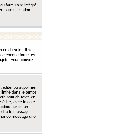
 du formulaire intégré
 toute utilisation
 ou du sujet. Il se
s de chaque forum est
sujets, vous pouvez
 éditer ou supprimer
 limité dans le temps
tit bout de texte en
 édité, avec la date
 modérateur ou un
 édité le message
rimer de message une