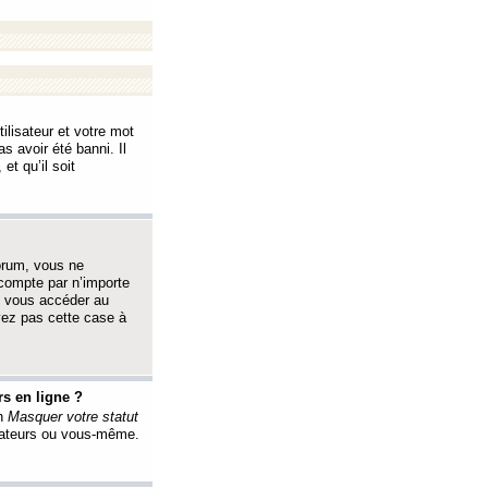
ilisateur et votre mot
s avoir été banni. Il
et qu’il soit
orum, vous ne
 compte par n’importe
i vous accéder au
oyez pas cette case à
s en ligne ?
on
Masquer votre statut
érateurs ou vous-même.