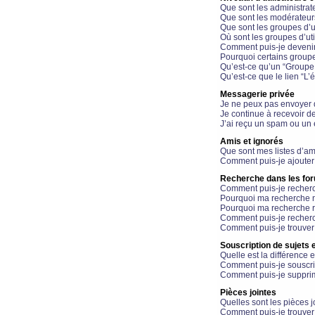
Que sont les administrat
Que sont les modérateur
Que sont les groupes d’ut
Où sont les groupes d’uti
Comment puis-je devenir
Pourquoi certains groupe
Qu’est-ce qu’un “Groupe d
Qu’est-ce que le lien “L’
Messagerie privée
Je ne peux pas envoyer 
Je continue à recevoir d
J’ai reçu un spam ou un 
Amis et ignorés
Que sont mes listes d’am
Comment puis-je ajouter 
Recherche dans les fo
Comment puis-je recherc
Pourquoi ma recherche n
Pourquoi ma recherche r
Comment puis-je recherch
Comment puis-je trouver
Souscription de sujets e
Quelle est la différence e
Comment puis-je souscrir
Comment puis-je supprim
Pièces jointes
Quelles sont les pièces j
Comment puis-je trouver 