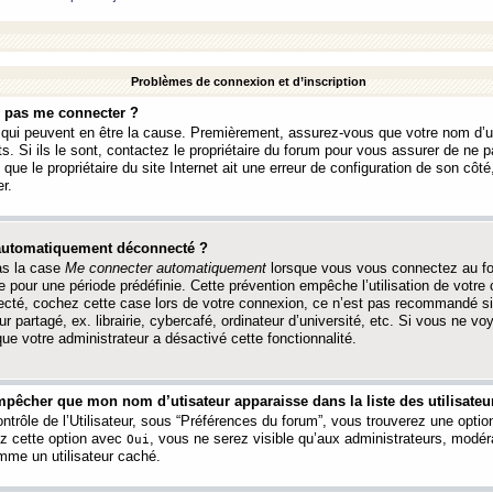
Problèmes de connexion et d’inscription
e pas me connecter ?
s qui peuvent en être la cause. Premièrement, assurez-vous que votre nom d’ut
s. Si ils le sont, contactez le propriétaire du forum pour vous assurer de ne pa
ue le propriétaire du site Internet ait une erreur de configuration de son côté, 
r.
 automatiquement déconnecté ?
as la case
Me connecter automatiquement
lorsque vous vous connectez au f
 pour une période prédéfinie. Cette prévention empêche l’utilisation de votre
necté, cochez cette case lors de votre connexion, ce n’est pas recommandé s
ur partagé, ex. librairie, cybercafé, ordinateur d’université, etc. Si vous ne v
que votre administrateur a désactivé cette fonctionnalité.
pêcher que mon nom d’utisateur apparaisse dans la liste des utilisateur
trôle de l’Utilisateur, sous “Préférences du forum”, vous trouverez une opti
ez cette option avec
, vous ne serez visible qu’aux administrateurs, mod
Oui
me un utilisateur caché.