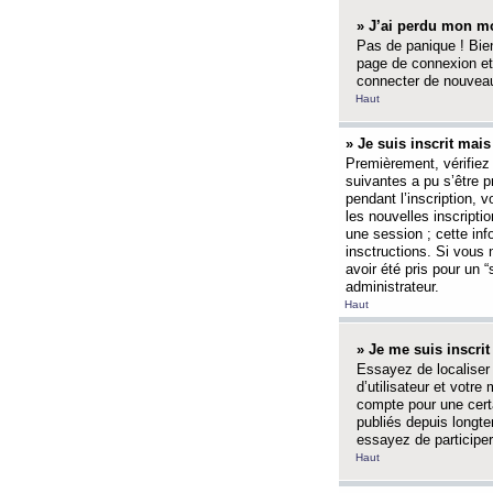
» J’ai perdu mon mo
Pas de panique ! Bien
page de connexion et
connecter de nouvea
Haut
» Je suis inscrit mai
Premièrement, vérifiez 
suivantes a pu s’être 
pendant l’inscription,
les nouvelles inscripti
une session ; cette inf
insctructions. Si vous 
avoir été pris pour un 
administrateur.
Haut
» Je me suis inscri
Essayez de localiser 
d’utilisateur et votr
compte pour une certa
publiés depuis longte
essayez de participe
Haut