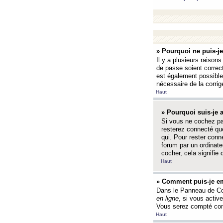
» Pourquoi ne puis-j
Il y a plusieurs raison
de passe soient correct
est également possible q
nécessaire de la corrige
Haut
» Pourquoi suis-je
Si vous ne cochez p
resterez connecté que
qui. Pour rester con
forum par un ordinate
cocher, cela signifie 
Haut
» Comment puis-je em
Dans le Panneau de Con
en ligne
, si vous activ
Vous serez compté com
Haut