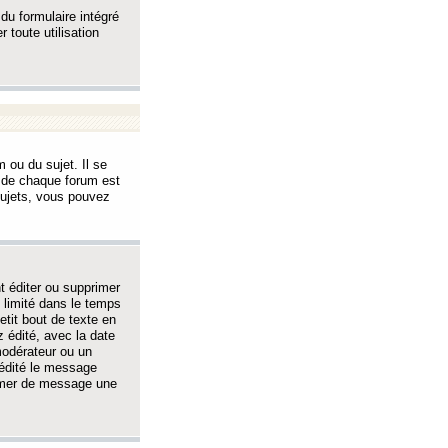
 du formulaire intégré
 toute utilisation
 ou du sujet. Il se
s de chaque forum est
sujets, vous pouvez
 éditer ou supprimer
 limité dans le temps
tit bout de texte en
 édité, avec la date
 modérateur ou un
 édité le message
rimer de message une