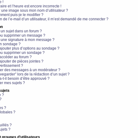
e !
aire et l’heure est encore incorrecte !
r une image sous mon nom d’utilisateur ?
ment puis-je le modifier ?
en de l’e-mail d’un utilisateur, il m’est demandé de me connecter ?
on
 un sujet dans un forum ?
 ou supprimer un message ?
r une signature à mon message ?
un sondage ?
ajouter plus d’options au sondage ?
ou supprimer un sondage ?
 accéder au forum ?
ajouter de pièces jointes ?
vertissement ?
ter des messages à un modérateur ?
egarder” lors de la rédaction d’un sujet ?
t-il besoin d’être approuvé ?
r mes sujets ?
sujets
e ?
?
es ?
lobales ?
uillés ?
ujets ?
t groupes d’utilisateurs