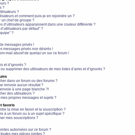
eurs ?
s ?
ilisateurs ?
lisateurs et comment puis-je en rejoindre un ?
 un chef de groupe ?
s d’utilisateurs apparaissent dans une couleur différente ?
’utilisateurs par défaut” ?
équipe” ?
de messages privés !
es messages privés non désirés !
em-mail abusif de quelqu’un sur ce forum !
is et d’ignorés ?
ou supprimer des utilisateurs de mes listes d’amis et d’ignorés ?
rums
her dans un forum ou des forums ?
e renvoie aucun résultat ?
envoie à une page blanche ?!
er des utilisateurs ?
 mes propres messages et sujets ?
t favoris
ntre la mise en favori et la souscription ?
e à un forum ou à un sujet spécifique ?
er mes souscriptions ?
ointes autorisées sur ce forum ?
toutes mes pièces jointes ?