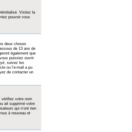
initialisé. Visitez la
vriez pouvoir vous
 des deux choses
-dessous de 13 ans de
igeront également que
vous puissiez ouvrir
oyé, suivez les
cte ou l’e-mail a pu
ayez de contacter un
, vérifiez votre nom
ou ait supprimé votre
sateurs qui n’ont rien
z-vous à nouveau et