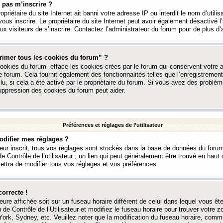
 pas m’inscrire ?
ropriétaire du site Internet ait banni votre adresse IP ou interdit le nom d’utili
vous inscrire. Le propriétaire du site Internet peut avoir également désactivé l’
 visiteurs de s’inscrire. Contactez l’administrateur du forum pour de plus d’
rimer tous les cookies du forum” ?
ookies du forum” efface les cookies crées par le forum qui conservent votre au
e forum. Cela fournit également des fonctionnalités telles que l’enregistrement
u, si cela a été activé par le propriétaire du forum. Si vous avez des probl
uppression des cookies du forum peut aider.
Préférences et réglages de l’utilisateur
difier mes réglages ?
teur inscrit, tous vos réglages sont stockés dans la base de données du forum
e Contrôle de l’utilisateur ; un lien qui peut généralement être trouvé en hau
tra de modifier tous vos réglages et vos préférences.
correcte !
heure affichée soit sur un fuseau horaire différent de celui dans lequel vous ête
 de Contrôle de l’Utilisateur et modifiez le fuseau horaire pour trouver votre z
ork, Sydney, etc. Veuillez noter que la modification du fuseau horaire, comm