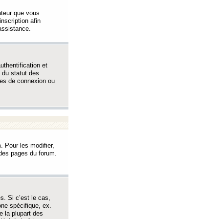
sateur que vous
inscription afin
assistance.
thentification et
 du statut des
èmes de connexion ou
. Pour les modifier,
t des pages du forum.
s. Si c’est le cas,
one spécifique, ex.
e la plupart des