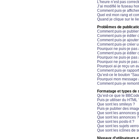
L’heure n’est pas correct
J’ai modifié le fuseau hor
Comment puis-je affiche
Quel est mon rang et com
Quand je clique sur le li
Problèmes de publicati
Comment puis-je publier
Comment puis-je éditer
Comment puis-je ajoute
Comment puis-je créer 
Pourquoi ne puis-je pas 
Comment puis-je éditer 
Pourquoi ne puis-je pas
Pourquoi ne puis-je pas 
Pourquoi ai-je reçu un a
Comment puis-je rappor
Qu’est-ce le bouton “Sauv
Pourquoi mon message a-
Comment puis-je remonte
Formatage et types de 
Qu’est-ce que le BBCod
Puis-je utiliser du HTML 
Que sont les smileys ?
Puis-je publier des imag
Que sont les annonces g
Que sont les annonces ?
Que sont les posts-it ?
Que sont les sujets verro
Que sont les icônes de s
Niveaux d’utilisateurs e