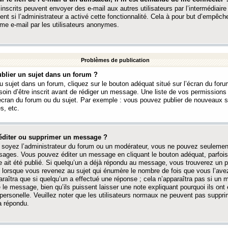
 inscrits peuvent envoyer des e-mail aux autres utilisateurs par l’intermédiaire
ent si l’administrateur a activé cette fonctionnalité. Cela à pour but d’empêcher
me e-mail par les utilisateurs anonymes.
Problèmes de publication
blier un sujet dans un forum ?
 sujet dans un forum, cliquez sur le bouton adéquat situé sur l’écran du forum
oin d’être inscrit avant de rédiger un message. Une liste de vos permission
’écran du forum ou du sujet. Par exemple : vous pouvez publier de nouveaux 
s, etc.
éditer ou supprimer un message ?
soyez l’administrateur du forum ou un modérateur, vous ne pouvez seulement
ages. Vous pouvez éditer un message en cliquant le bouton adéquat, parfois
ait été publié. Si quelqu’un a déjà répondu au message, vous trouverez un pe
orsque vous revenez au sujet qui énumère le nombre de fois que vous l’avez
paraîtra que si quelqu’un a effectué une réponse ; cela n’apparaîtra pas si un
é le message, bien qu’ils puissent laisser une note expliquant pourquoi ils ont
 personelle. Veuillez noter que les utilisateurs normaux ne peuvent pas supp
a répondu.