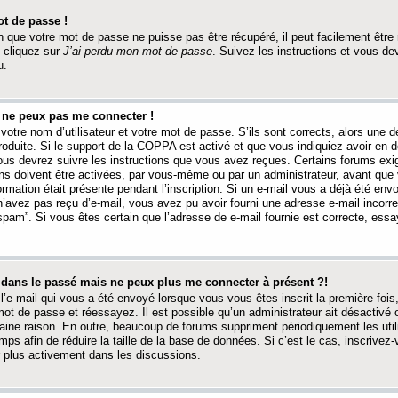
t de passe !
 que votre mot de passe ne puisse pas être récupéré, il peut facilement être ré
 cliquez sur
J’ai perdu mon mot de passe
. Suivez les instructions et vous de
u.
s ne peux pas me connecter !
votre nom d’utilisateur et votre mot de passe. S’ils sont corrects, alors une
produite. Si le support de la COPPA est activé et que vous indiquiez avoir en
 vous devrez suivre les instructions que vous avez reçues. Certains forums ex
ons doivent être activées, par vous-même ou par un administrateur, avant que 
ormation était présente pendant l’inscription. Si un e-mail vous a déjà été env
n’avez pas reçu d’e-mail, vous avez pu avoir fourni une adresse e-mail incorre
“spam”. Si vous êtes certain que l’adresse de e-mail fournie est correcte, ess
t dans le passé mais ne peux plus me connecter à présent ?!
l’e-mail qui vous a été envoyé lorsque vous vous êtes inscrit la première fois
e mot de passe et réessayez. Il est possible qu’un administrateur ait désactivé 
ine raison. En outre, beaucoup de forums suppriment périodiquement les utili
mps afin de réduire la taille de la base de données. Si c’est le cas, inscrive
r plus activement dans les discussions.