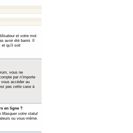
ilisateur et votre mot
s avoir été banni. Il
et qu’il soit
orum, vous ne
 compte par n’importe
i vous accéder au
oyez pas cette case à
s en ligne ?
on
Masquer votre statut
érateurs ou vous-même.