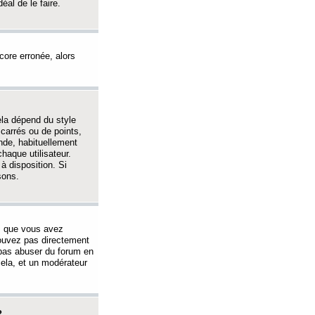
éal de le faire.
ncore erronée, alors
ela dépend du style
 carrés ou de points,
nde, habituellement
haque utilisateur.
à disposition. Si
sons.
s que vous avez
 pouvez pas directement
 pas abuser du forum en
ela, et un modérateur
?