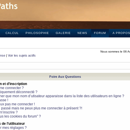
CALCUL
PHILOSOPHIE
GALERIE
NEWS
FORUM
A PROPO
Nous sommes le 06 A
onse
|
Voir les sujets actifs
Foire Aux Questions
et d’inscription
 me connecter ?
tiquement déconnecté ?
 que mon nom d’utisateur apparaisse dans la liste des utilisateurs en ligne ?
sse !
peux pas me connecter !
le passé mais ne peux plus me connecter à présent ?!
m’inscrire ?
ous les cookies du forum” ?
de l’utilisateur
r mes réglages ?