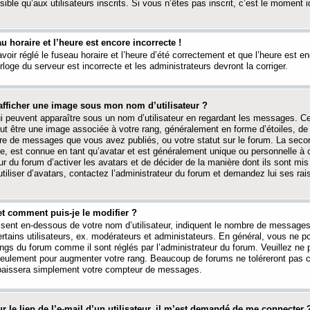
ible qu’aux utilisateurs inscrits. Si vous n’êtes pas inscrit, c’est le moment id
au horaire et l’heure est encore incorrecte !
avoir réglé le fuseau horaire et l’heure d’été correctement et que l’heure est e
rloge du serveur est incorrecte et les administrateurs devront la corriger.
fficher une image sous mon nom d’utilisateur ?
ui peuvent apparaître sous un nom d’utilisateur en regardant les messages. C
peut être une image associée à votre rang, généralement en forme d’étoiles, de
bre de messages que vous avez publiés, ou votre statut sur le forum. La seco
, est connue en tant qu’avatar et est généralement unique ou personnelle à c
ur du forum d’activer les avatars et de décider de la manière dont ils sont mis 
iliser d’avatars, contactez l’administrateur du forum et demandez lui ses rai
et comment puis-je le modifier ?
ssent en-dessous de votre nom d’utilisateur, indiquent le nombre de message
certains utilisateurs, ex. modérateurs et administateurs. En général, vous ne
angs du forum comme il sont réglés par l’administrateur du forum. Veuillez ne
 seulement pour augmenter votre rang. Beaucoup de forums ne toléreront pas c
abaissera simplement votre compteur de messages.
r le lien de l’e-mail d’un utilisateur, il m’est demandé de me connecter 