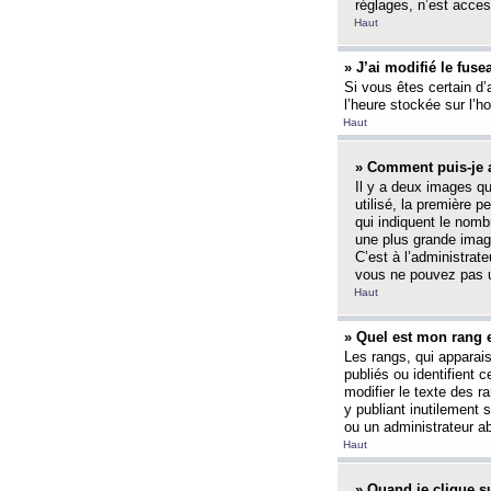
réglages, n’est access
Haut
» J’ai modifié le fuse
Si vous êtes certain d’
l’heure stockée sur l’ho
Haut
» Comment puis-je a
Il y a deux images q
utilisé, la première 
qui indiquent le nom
une plus grande image
C’est à l’administrate
vous ne pouvez pas ut
Haut
» Quel est mon rang 
Les rangs, qui apparai
publiés ou identifient 
modifier le texte des r
y publiant inutilement
ou un administrateur 
Haut
» Quand je clique su