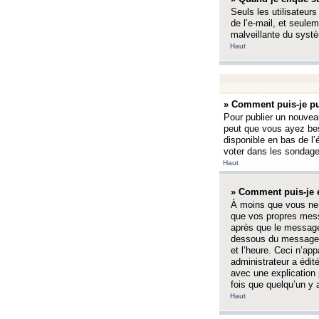
Seuls les utilisateurs
de l’e-mail, et seulem
malveillante du systè
Haut
» Comment puis-je pu
Pour publier un nouveau
peut que vous ayez bes
disponible en bas de l
voter dans les sondage
Haut
» Comment puis-je 
À moins que vous ne 
que vos propres mess
après que le message 
dessous du message l
et l’heure. Ceci n’ap
administrateur a édit
avec une explication
fois que quelqu’un y 
Haut