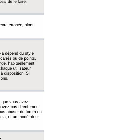
éal de le faire.
ncore erronée, alors
ela dépend du style
 carrés ou de points,
nde, habituellement
haque utilisateur.
à disposition. Si
sons.
s que vous avez
 pouvez pas directement
 pas abuser du forum en
ela, et un modérateur
?