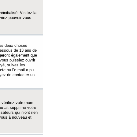
initialisé. Visitez la
vriez pouvoir vous
 des deux choses
-dessous de 13 ans de
igeront également que
vous puissiez ouvrir
oyé, suivez les
cte ou l’e-mail a pu
ayez de contacter un
, vérifiez votre nom
ou ait supprimé votre
sateurs qui n’ont rien
z-vous à nouveau et