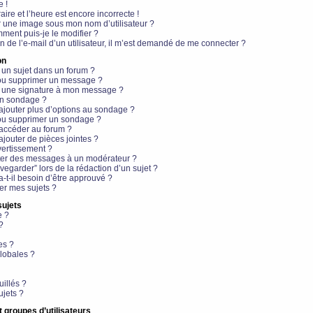
e !
aire et l’heure est encore incorrecte !
r une image sous mon nom d’utilisateur ?
ment puis-je le modifier ?
en de l’e-mail d’un utilisateur, il m’est demandé de me connecter ?
on
 un sujet dans un forum ?
 ou supprimer un message ?
r une signature à mon message ?
un sondage ?
ajouter plus d’options au sondage ?
ou supprimer un sondage ?
 accéder au forum ?
ajouter de pièces jointes ?
vertissement ?
ter des messages à un modérateur ?
egarder” lors de la rédaction d’un sujet ?
t-il besoin d’être approuvé ?
r mes sujets ?
sujets
e ?
?
es ?
lobales ?
uillés ?
ujets ?
t groupes d’utilisateurs