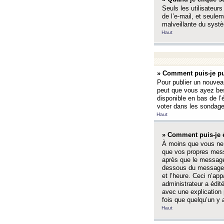
Seuls les utilisateurs
de l’e-mail, et seulem
malveillante du systè
Haut
» Comment puis-je pu
Pour publier un nouveau
peut que vous ayez bes
disponible en bas de l
voter dans les sondage
Haut
» Comment puis-je 
À moins que vous ne 
que vos propres mess
après que le message 
dessous du message l
et l’heure. Ceci n’ap
administrateur a édit
avec une explication
fois que quelqu’un y 
Haut