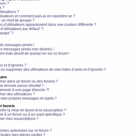
eurs ?
s ?
ilisateurs ?
lisateurs et comment puis-je en rejoindre un ?
 un chef de groupe ?
s d’utilisateurs apparaissent dans une couleur différente ?
’utilisateurs par défaut” ?
équipe” ?
de messages privés !
es messages privés non désirés !
em-mail abusif de quelqu’un sur ce forum !
is et d’ignorés ?
ou supprimer des utilisateurs de mes listes d’amis et d’ignorés ?
rums
her dans un forum ou des forums ?
e renvoie aucun résultat ?
envoie à une page blanche ?!
er des utilisateurs ?
 mes propres messages et sujets ?
t favoris
ntre la mise en favori et la souscription ?
e à un forum ou à un sujet spécifique ?
er mes souscriptions ?
ointes autorisées sur ce forum ?
toutes mes pièces jointes ?