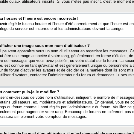
ible qu’aux utilisateurs inscrits. Si vous n’êtes pas inscrit, c’est le moment id
au horaire et l’heure est encore incorrecte !
avoir réglé le fuseau horaire et l’heure d’été correctement et que l’heure est e
rloge du serveur est incorrecte et les administrateurs devront la corriger.
fficher une image sous mon nom d’utilisateur ?
ui peuvent apparaître sous un nom d’utilisateur en regardant les messages. C
peut être une image associée à votre rang, généralement en forme d’étoiles, de
bre de messages que vous avez publiés, ou votre statut sur le forum. La seco
, est connue en tant qu’avatar et est généralement unique ou personnelle à c
ur du forum d’activer les avatars et de décider de la manière dont ils sont mis 
iliser d’avatars, contactez l’administrateur du forum et demandez lui ses rai
et comment puis-je le modifier ?
ssent en-dessous de votre nom d’utilisateur, indiquent le nombre de message
certains utilisateurs, ex. modérateurs et administateurs. En général, vous ne
angs du forum comme il sont réglés par l’administrateur du forum. Veuillez ne
 seulement pour augmenter votre rang. Beaucoup de forums ne toléreront pas c
abaissera simplement votre compteur de messages.
r le lien de l’e-mail d’un utilisateur, il m’est demandé de me connecter 