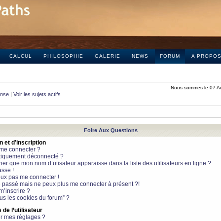
CALCUL
PHILOSOPHIE
GALERIE
NEWS
FORUM
A PROPO
Nous sommes le 07 A
onse
|
Voir les sujets actifs
Foire Aux Questions
et d’inscription
 me connecter ?
tiquement déconnecté ?
 que mon nom d’utisateur apparaisse dans la liste des utilisateurs en ligne ?
sse !
peux pas me connecter !
le passé mais ne peux plus me connecter à présent ?!
m’inscrire ?
ous les cookies du forum” ?
de l’utilisateur
r mes réglages ?