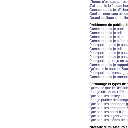
L’heure n’est pas correct
J’ai modifié le fuseau hor
Comment puis-je affiche
Quel est mon rang et com
Quand je clique sur le li
Problèmes de publicati
Comment puis-je publier
Comment puis-je éditer
Comment puis-je ajoute
Comment puis-je créer 
Pourquoi ne puis-je pas 
Comment puis-je éditer 
Pourquoi ne puis-je pas
Pourquoi ne puis-je pas 
Pourquoi ai-je reçu un a
Comment puis-je rappor
Qu’est-ce le bouton “Sauv
Pourquoi mon message a-
Comment puis-je remonte
Formatage et types de 
Qu’est-ce que le BBCod
Puis-je utiliser du HTML 
Que sont les smileys ?
Puis-je publier des imag
Que sont les annonces g
Que sont les annonces ?
Que sont les posts-it ?
Que sont les sujets verro
Que sont les icônes de s
Niveaux d’utilisateurs e