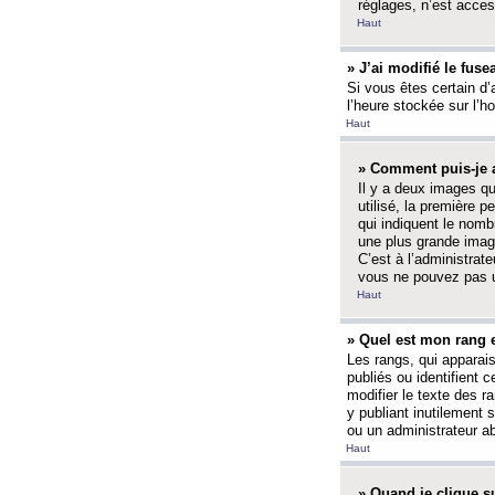
réglages, n’est access
Haut
» J’ai modifié le fuse
Si vous êtes certain d’
l’heure stockée sur l’ho
Haut
» Comment puis-je a
Il y a deux images q
utilisé, la première 
qui indiquent le nom
une plus grande image
C’est à l’administrate
vous ne pouvez pas ut
Haut
» Quel est mon rang 
Les rangs, qui apparai
publiés ou identifient 
modifier le texte des r
y publiant inutilement
ou un administrateur 
Haut
» Quand je clique su