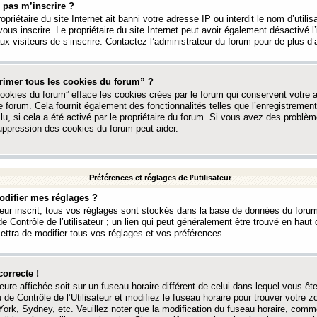
 pas m’inscrire ?
ropriétaire du site Internet ait banni votre adresse IP ou interdit le nom d’utili
vous inscrire. Le propriétaire du site Internet peut avoir également désactivé l’
 visiteurs de s’inscrire. Contactez l’administrateur du forum pour de plus d’
rimer tous les cookies du forum” ?
ookies du forum” efface les cookies crées par le forum qui conservent votre au
e forum. Cela fournit également des fonctionnalités telles que l’enregistrement
u, si cela a été activé par le propriétaire du forum. Si vous avez des probl
uppression des cookies du forum peut aider.
Préférences et réglages de l’utilisateur
difier mes réglages ?
teur inscrit, tous vos réglages sont stockés dans la base de données du forum
e Contrôle de l’utilisateur ; un lien qui peut généralement être trouvé en hau
tra de modifier tous vos réglages et vos préférences.
correcte !
heure affichée soit sur un fuseau horaire différent de celui dans lequel vous ête
 de Contrôle de l’Utilisateur et modifiez le fuseau horaire pour trouver votre z
ork, Sydney, etc. Veuillez noter que la modification du fuseau horaire, comm