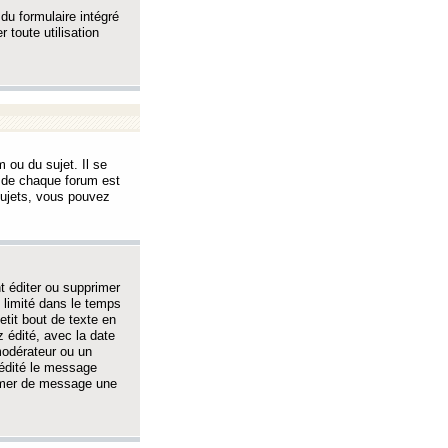
 du formulaire intégré
 toute utilisation
 ou du sujet. Il se
s de chaque forum est
sujets, vous pouvez
 éditer ou supprimer
 limité dans le temps
tit bout de texte en
 édité, avec la date
 modérateur ou un
 édité le message
rimer de message une