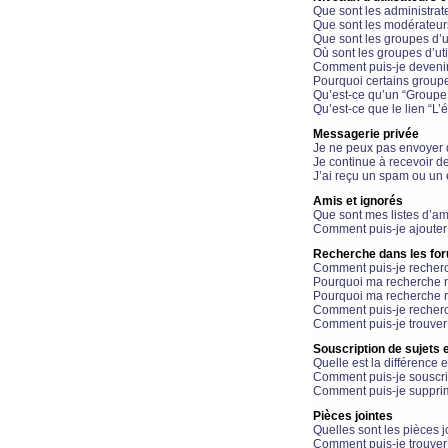
Que sont les administrat
Que sont les modérateur
Que sont les groupes d’ut
Où sont les groupes d’uti
Comment puis-je devenir
Pourquoi certains groupe
Qu’est-ce qu’un “Groupe d
Qu’est-ce que le lien “L’
Messagerie privée
Je ne peux pas envoyer 
Je continue à recevoir d
J’ai reçu un spam ou un 
Amis et ignorés
Que sont mes listes d’am
Comment puis-je ajouter 
Recherche dans les fo
Comment puis-je recherc
Pourquoi ma recherche n
Pourquoi ma recherche r
Comment puis-je recherch
Comment puis-je trouver
Souscription de sujets e
Quelle est la différence e
Comment puis-je souscrir
Comment puis-je supprim
Pièces jointes
Quelles sont les pièces j
Comment puis-je trouver 