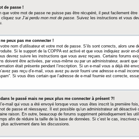
t de passe !
 que votre mot de passe ne puisse pas être récupéré, il peut facilement être ré
 cliquez sur
J’ai perdu mon mot de passe
. Suivez les instructions et vous de
u.
s ne peux pas me connecter !
votre nom d’utilisateur et votre mot de passe. S’ils sont corrects, alors une
produite. Si le support de la COPPA est activé et que vous indiquiez avoir en
 vous devrez suivre les instructions que vous avez reçues. Certains forums ex
ons doivent être activées, par vous-même ou par un administrateur, avant que 
ormation était présente pendant l’inscription. Si un e-mail vous a déjà été env
n’avez pas reçu d’e-mail, vous avez pu avoir fourni une adresse e-mail incorre
“spam”. Si vous êtes certain que l’adresse de e-mail fournie est correcte, ess
t dans le passé mais ne peux plus me connecter à présent ?!
l’e-mail qui vous a été envoyé lorsque vous vous êtes inscrit la première fois
e mot de passe et réessayez. Il est possible qu’un administrateur ait désactivé 
ine raison. En outre, beaucoup de forums suppriment périodiquement les utili
mps afin de réduire la taille de la base de données. Si c’est le cas, inscrive
r plus activement dans les discussions.