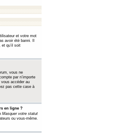
ilisateur et votre mot
s avoir été banni. Il
et qu’il soit
orum, vous ne
 compte par n’importe
i vous accéder au
oyez pas cette case à
s en ligne ?
on
Masquer votre statut
érateurs ou vous-même.