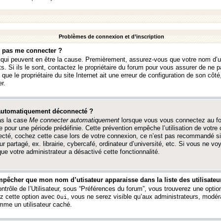
Problèmes de connexion et d’inscription
e pas me connecter ?
s qui peuvent en être la cause. Premièrement, assurez-vous que votre nom d’ut
s. Si ils le sont, contactez le propriétaire du forum pour vous assurer de ne pa
ue le propriétaire du site Internet ait une erreur de configuration de son côté, 
r.
 automatiquement déconnecté ?
as la case
Me connecter automatiquement
lorsque vous vous connectez au f
 pour une période prédéfinie. Cette prévention empêche l’utilisation de votre
necté, cochez cette case lors de votre connexion, ce n’est pas recommandé s
ur partagé, ex. librairie, cybercafé, ordinateur d’université, etc. Si vous ne v
que votre administrateur a désactivé cette fonctionnalité.
pêcher que mon nom d’utisateur apparaisse dans la liste des utilisateur
trôle de l’Utilisateur, sous “Préférences du forum”, vous trouverez une opti
ez cette option avec
, vous ne serez visible qu’aux administrateurs, mod
Oui
me un utilisateur caché.