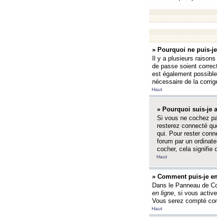
» Pourquoi ne puis-j
Il y a plusieurs raison
de passe soient correct
est également possible q
nécessaire de la corrige
Haut
» Pourquoi suis-je
Si vous ne cochez p
resterez connecté que
qui. Pour rester con
forum par un ordinate
cocher, cela signifie 
Haut
» Comment puis-je em
Dans le Panneau de Con
en ligne
, si vous activ
Vous serez compté com
Haut