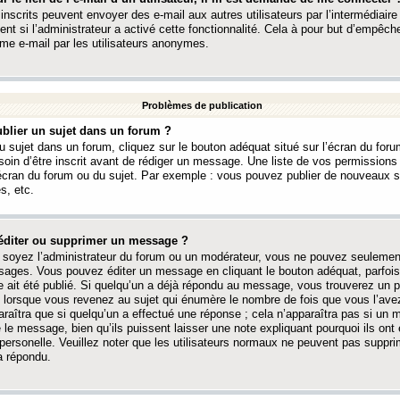
 inscrits peuvent envoyer des e-mail aux autres utilisateurs par l’intermédiaire
ent si l’administrateur a activé cette fonctionnalité. Cela à pour but d’empêcher
me e-mail par les utilisateurs anonymes.
Problèmes de publication
blier un sujet dans un forum ?
 sujet dans un forum, cliquez sur le bouton adéquat situé sur l’écran du forum
oin d’être inscrit avant de rédiger un message. Une liste de vos permission
’écran du forum ou du sujet. Par exemple : vous pouvez publier de nouveaux 
s, etc.
éditer ou supprimer un message ?
soyez l’administrateur du forum ou un modérateur, vous ne pouvez seulement
ages. Vous pouvez éditer un message en cliquant le bouton adéquat, parfois
ait été publié. Si quelqu’un a déjà répondu au message, vous trouverez un pe
orsque vous revenez au sujet qui énumère le nombre de fois que vous l’avez
paraîtra que si quelqu’un a effectué une réponse ; cela n’apparaîtra pas si un
é le message, bien qu’ils puissent laisser une note expliquant pourquoi ils ont
 personelle. Veuillez noter que les utilisateurs normaux ne peuvent pas supp
a répondu.