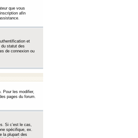
sateur que vous
inscription afin
assistance.
thentification et
 du statut des
èmes de connexion ou
. Pour les modifier,
t des pages du forum.
s. Si c’est le cas,
one spécifique, ex.
e la plupart des