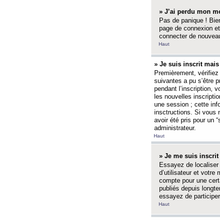
» J’ai perdu mon mo
Pas de panique ! Bien
page de connexion et
connecter de nouvea
Haut
» Je suis inscrit mai
Premièrement, vérifiez 
suivantes a pu s’être 
pendant l’inscription,
les nouvelles inscripti
une session ; cette inf
insctructions. Si vous 
avoir été pris pour un 
administrateur.
Haut
» Je me suis inscri
Essayez de localiser 
d’utilisateur et votr
compte pour une certa
publiés depuis longte
essayez de participe
Haut