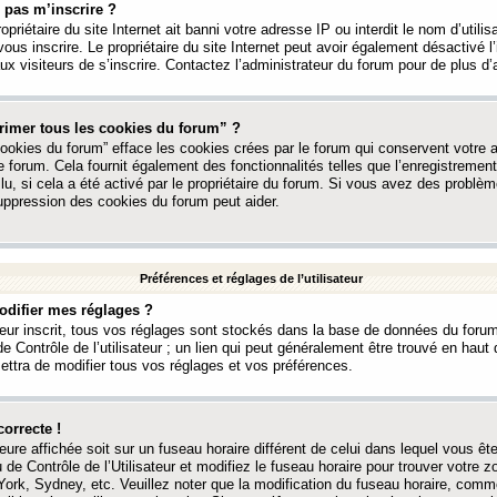
 pas m’inscrire ?
ropriétaire du site Internet ait banni votre adresse IP ou interdit le nom d’utili
vous inscrire. Le propriétaire du site Internet peut avoir également désactivé l’
 visiteurs de s’inscrire. Contactez l’administrateur du forum pour de plus d’
rimer tous les cookies du forum” ?
ookies du forum” efface les cookies crées par le forum qui conservent votre au
e forum. Cela fournit également des fonctionnalités telles que l’enregistrement
u, si cela a été activé par le propriétaire du forum. Si vous avez des probl
uppression des cookies du forum peut aider.
Préférences et réglages de l’utilisateur
difier mes réglages ?
teur inscrit, tous vos réglages sont stockés dans la base de données du forum
e Contrôle de l’utilisateur ; un lien qui peut généralement être trouvé en hau
tra de modifier tous vos réglages et vos préférences.
correcte !
heure affichée soit sur un fuseau horaire différent de celui dans lequel vous ête
 de Contrôle de l’Utilisateur et modifiez le fuseau horaire pour trouver votre z
ork, Sydney, etc. Veuillez noter que la modification du fuseau horaire, comm