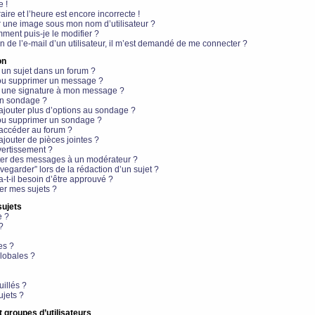
e !
aire et l’heure est encore incorrecte !
r une image sous mon nom d’utilisateur ?
ment puis-je le modifier ?
en de l’e-mail d’un utilisateur, il m’est demandé de me connecter ?
on
 un sujet dans un forum ?
 ou supprimer un message ?
r une signature à mon message ?
un sondage ?
ajouter plus d’options au sondage ?
ou supprimer un sondage ?
 accéder au forum ?
ajouter de pièces jointes ?
vertissement ?
ter des messages à un modérateur ?
egarder” lors de la rédaction d’un sujet ?
t-il besoin d’être approuvé ?
r mes sujets ?
sujets
e ?
?
es ?
lobales ?
uillés ?
ujets ?
t groupes d’utilisateurs