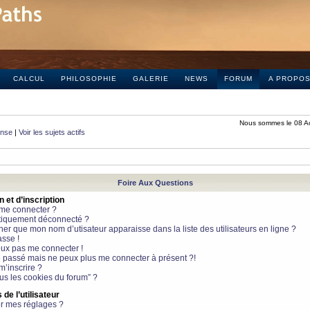
CALCUL
PHILOSOPHIE
GALERIE
NEWS
FORUM
A PROPO
Nous sommes le 08 A
onse
|
Voir les sujets actifs
Foire Aux Questions
et d’inscription
 me connecter ?
tiquement déconnecté ?
 que mon nom d’utisateur apparaisse dans la liste des utilisateurs en ligne ?
sse !
peux pas me connecter !
le passé mais ne peux plus me connecter à présent ?!
m’inscrire ?
ous les cookies du forum” ?
de l’utilisateur
r mes réglages ?