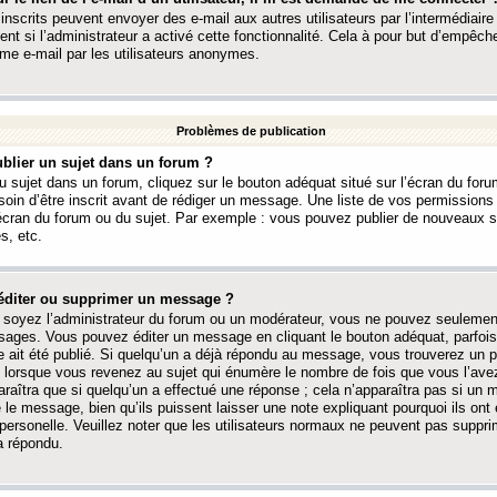
 inscrits peuvent envoyer des e-mail aux autres utilisateurs par l’intermédiaire
ent si l’administrateur a activé cette fonctionnalité. Cela à pour but d’empêcher
me e-mail par les utilisateurs anonymes.
Problèmes de publication
blier un sujet dans un forum ?
 sujet dans un forum, cliquez sur le bouton adéquat situé sur l’écran du forum
oin d’être inscrit avant de rédiger un message. Une liste de vos permission
’écran du forum ou du sujet. Par exemple : vous pouvez publier de nouveaux 
s, etc.
éditer ou supprimer un message ?
soyez l’administrateur du forum ou un modérateur, vous ne pouvez seulement
ages. Vous pouvez éditer un message en cliquant le bouton adéquat, parfois
ait été publié. Si quelqu’un a déjà répondu au message, vous trouverez un pe
orsque vous revenez au sujet qui énumère le nombre de fois que vous l’avez
paraîtra que si quelqu’un a effectué une réponse ; cela n’apparaîtra pas si un
é le message, bien qu’ils puissent laisser une note expliquant pourquoi ils ont
 personelle. Veuillez noter que les utilisateurs normaux ne peuvent pas supp
a répondu.