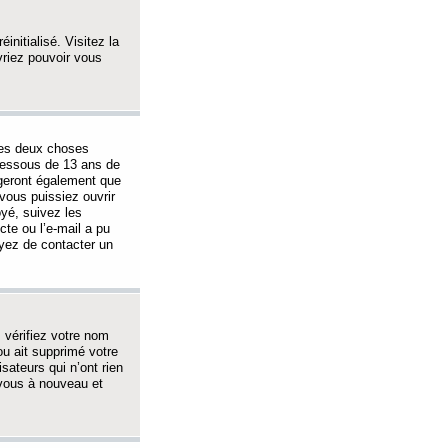
initialisé. Visitez la
vriez pouvoir vous
 des deux choses
-dessous de 13 ans de
igeront également que
vous puissiez ouvrir
oyé, suivez les
cte ou l’e-mail a pu
ayez de contacter un
, vérifiez votre nom
ou ait supprimé votre
sateurs qui n’ont rien
z-vous à nouveau et