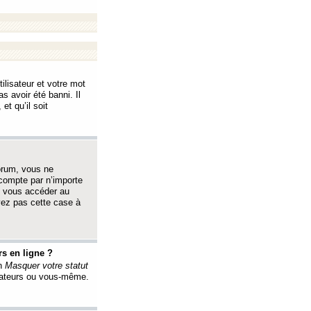
ilisateur et votre mot
s avoir été banni. Il
et qu’il soit
orum, vous ne
 compte par n’importe
i vous accéder au
oyez pas cette case à
s en ligne ?
on
Masquer votre statut
érateurs ou vous-même.