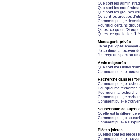
Que sont les administrat
Que sont les modérateur
Que sont les groupes d’ut
Où sont les groupes d’uti
Comment puis-je devenir
Pourquoi certains groupe
Qu’est-ce qu’un “Groupe d
Qu’est-ce que le lien “L’
Messagerie privée
Je ne peux pas envoyer 
Je continue à recevoir d
J’ai reçu un spam ou un 
Amis et ignorés
Que sont mes listes d’am
Comment puis-je ajouter 
Recherche dans les fo
Comment puis-je recherc
Pourquoi ma recherche n
Pourquoi ma recherche r
Comment puis-je recherch
Comment puis-je trouver
Souscription de sujets e
Quelle est la différence e
Comment puis-je souscrir
Comment puis-je supprim
Pièces jointes
Quelles sont les pièces j
Comment puis-je trouver 