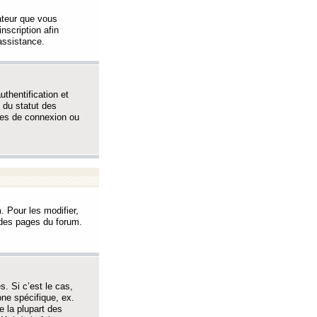
sateur que vous
inscription afin
assistance.
thentification et
 du statut des
èmes de connexion ou
. Pour les modifier,
t des pages du forum.
s. Si c’est le cas,
one spécifique, ex.
e la plupart des