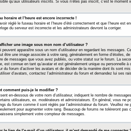
ible qu’aux utilisateurs inscrits. Si vous n’êtes pas inscrit, c’est le moment id
au horaire et l’heure est encore incorrecte !
avoir réglé le fuseau horaire et l’heure d’été correctement et que l’heure est e
rloge du serveur est incorrecte et les administrateurs devront la corriger.
fficher une image sous mon nom d’utilisateur ?
ui peuvent apparaître sous un nom d’utilisateur en regardant les messages. C
peut être une image associée à votre rang, généralement en forme d’étoiles, de
bre de messages que vous avez publiés, ou votre statut sur le forum. La seco
, est connue en tant qu’avatar et est généralement unique ou personnelle à c
ur du forum d’activer les avatars et de décider de la manière dont ils sont mis 
iliser d’avatars, contactez l’administrateur du forum et demandez lui ses rai
et comment puis-je le modifier ?
ssent en-dessous de votre nom d’utilisateur, indiquent le nombre de message
certains utilisateurs, ex. modérateurs et administateurs. En général, vous ne
angs du forum comme il sont réglés par l’administrateur du forum. Veuillez ne
 seulement pour augmenter votre rang. Beaucoup de forums ne toléreront pas c
abaissera simplement votre compteur de messages.
r le lien de l’e-mail d’un utilisateur, il m’est demandé de me connecter 