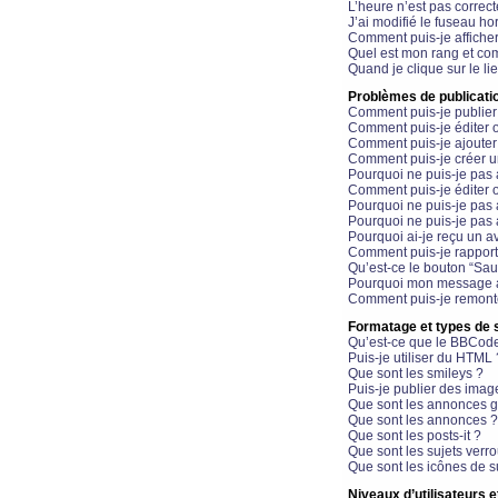
L’heure n’est pas correct
J’ai modifié le fuseau hor
Comment puis-je affiche
Quel est mon rang et com
Quand je clique sur le li
Problèmes de publicati
Comment puis-je publier
Comment puis-je éditer
Comment puis-je ajoute
Comment puis-je créer 
Pourquoi ne puis-je pas 
Comment puis-je éditer 
Pourquoi ne puis-je pas
Pourquoi ne puis-je pas 
Pourquoi ai-je reçu un a
Comment puis-je rappor
Qu’est-ce le bouton “Sauv
Pourquoi mon message a-
Comment puis-je remonte
Formatage et types de 
Qu’est-ce que le BBCod
Puis-je utiliser du HTML 
Que sont les smileys ?
Puis-je publier des imag
Que sont les annonces g
Que sont les annonces ?
Que sont les posts-it ?
Que sont les sujets verro
Que sont les icônes de s
Niveaux d’utilisateurs e