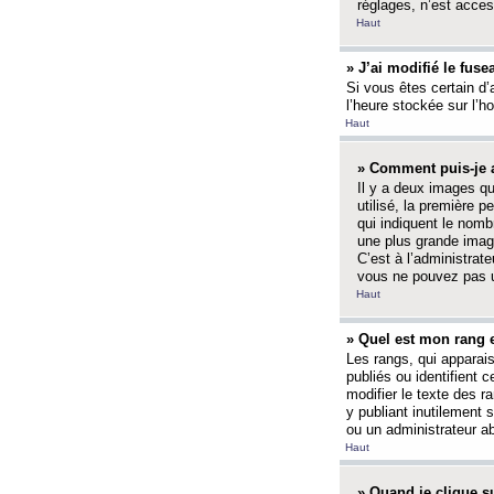
réglages, n’est access
Haut
» J’ai modifié le fuse
Si vous êtes certain d’
l’heure stockée sur l’ho
Haut
» Comment puis-je a
Il y a deux images q
utilisé, la première 
qui indiquent le nom
une plus grande image
C’est à l’administrate
vous ne pouvez pas ut
Haut
» Quel est mon rang 
Les rangs, qui apparai
publiés ou identifient 
modifier le texte des r
y publiant inutilement
ou un administrateur 
Haut
» Quand je clique su