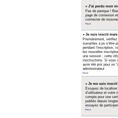
» J’ai perdu mon mo
Pas de panique ! Bien
page de connexion et
connecter de nouvea
Haut
» Je suis inscrit mai
Premièrement, vérifiez 
suivantes a pu s’être 
pendant l’inscription,
les nouvelles inscripti
une session ; cette inf
insctructions. Si vous 
avoir été pris pour un 
administrateur.
Haut
» Je me suis inscri
Essayez de localiser 
d’utilisateur et votr
compte pour une certa
publiés depuis longte
essayez de participe
Haut