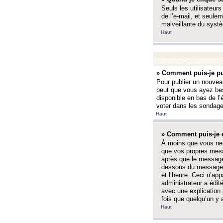
Seuls les utilisateurs
de l’e-mail, et seulem
malveillante du systè
Haut
» Comment puis-je pu
Pour publier un nouveau
peut que vous ayez bes
disponible en bas de l
voter dans les sondage
Haut
» Comment puis-je 
À moins que vous ne 
que vos propres mess
après que le message 
dessous du message l
et l’heure. Ceci n’ap
administrateur a édit
avec une explication
fois que quelqu’un y 
Haut