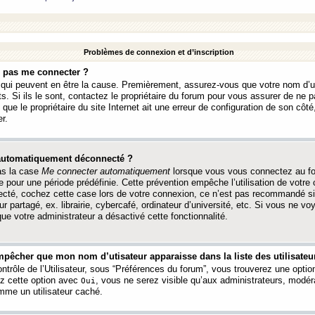
Problèmes de connexion et d’inscription
e pas me connecter ?
s qui peuvent en être la cause. Premièrement, assurez-vous que votre nom d’ut
s. Si ils le sont, contactez le propriétaire du forum pour vous assurer de ne pa
ue le propriétaire du site Internet ait une erreur de configuration de son côté, 
r.
 automatiquement déconnecté ?
as la case
Me connecter automatiquement
lorsque vous vous connectez au f
 pour une période prédéfinie. Cette prévention empêche l’utilisation de votre
necté, cochez cette case lors de votre connexion, ce n’est pas recommandé s
ur partagé, ex. librairie, cybercafé, ordinateur d’université, etc. Si vous ne v
que votre administrateur a désactivé cette fonctionnalité.
pêcher que mon nom d’utisateur apparaisse dans la liste des utilisateur
trôle de l’Utilisateur, sous “Préférences du forum”, vous trouverez une opti
ez cette option avec
, vous ne serez visible qu’aux administrateurs, mod
Oui
me un utilisateur caché.