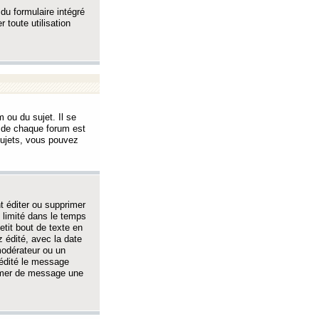
 du formulaire intégré
 toute utilisation
 ou du sujet. Il se
s de chaque forum est
sujets, vous pouvez
 éditer ou supprimer
 limité dans le temps
tit bout de texte en
 édité, avec la date
 modérateur ou un
 édité le message
rimer de message une