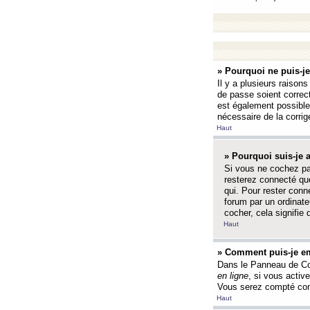
» Pourquoi ne puis-j
Il y a plusieurs raison
de passe soient correct
est également possible q
nécessaire de la corrige
Haut
» Pourquoi suis-je
Si vous ne cochez p
resterez connecté que
qui. Pour rester con
forum par un ordinate
cocher, cela signifie 
Haut
» Comment puis-je em
Dans le Panneau de Con
en ligne
, si vous activ
Vous serez compté com
Haut