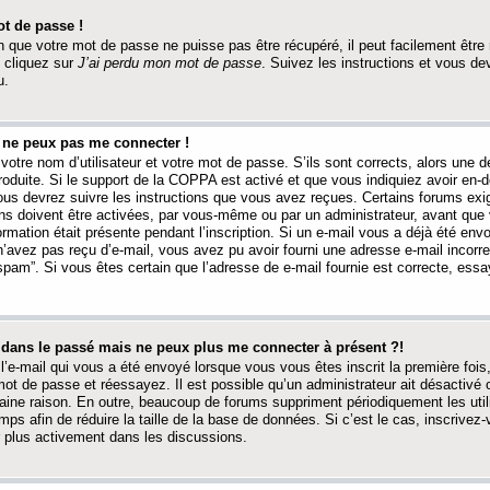
t de passe !
 que votre mot de passe ne puisse pas être récupéré, il peut facilement être ré
 cliquez sur
J’ai perdu mon mot de passe
. Suivez les instructions et vous de
u.
s ne peux pas me connecter !
votre nom d’utilisateur et votre mot de passe. S’ils sont corrects, alors une
produite. Si le support de la COPPA est activé et que vous indiquiez avoir en
 vous devrez suivre les instructions que vous avez reçues. Certains forums ex
ons doivent être activées, par vous-même ou par un administrateur, avant que 
ormation était présente pendant l’inscription. Si un e-mail vous a déjà été env
n’avez pas reçu d’e-mail, vous avez pu avoir fourni une adresse e-mail incorre
“spam”. Si vous êtes certain que l’adresse de e-mail fournie est correcte, ess
t dans le passé mais ne peux plus me connecter à présent ?!
l’e-mail qui vous a été envoyé lorsque vous vous êtes inscrit la première fois
e mot de passe et réessayez. Il est possible qu’un administrateur ait désactivé 
ine raison. En outre, beaucoup de forums suppriment périodiquement les utili
mps afin de réduire la taille de la base de données. Si c’est le cas, inscrive
r plus activement dans les discussions.