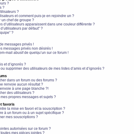
eurs ?
s ?
ilisateurs ?
lisateurs et comment puis-je en rejoindre un ?
 un chef de groupe ?
s d’utilisateurs apparaissent dans une couleur différente ?
’utilisateurs par défaut” ?
équipe” ?
de messages privés !
es messages privés non désirés !
em-mail abusif de quelqu’un sur ce forum !
is et d’ignorés ?
ou supprimer des utilisateurs de mes listes d’amis et d’ignorés ?
rums
her dans un forum ou des forums ?
e renvoie aucun résultat ?
envoie à une page blanche ?!
er des utilisateurs ?
 mes propres messages et sujets ?
t favoris
ntre la mise en favori et la souscription ?
e à un forum ou à un sujet spécifique ?
er mes souscriptions ?
ointes autorisées sur ce forum ?
toutes mes pièces jointes ?