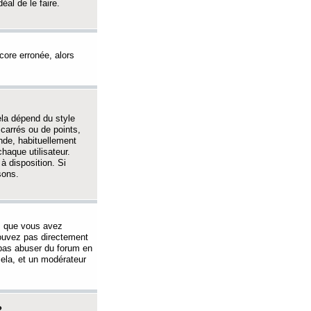
éal de le faire.
ncore erronée, alors
ela dépend du style
 carrés ou de points,
nde, habituellement
haque utilisateur.
à disposition. Si
sons.
s que vous avez
 pouvez pas directement
 pas abuser du forum en
ela, et un modérateur
?