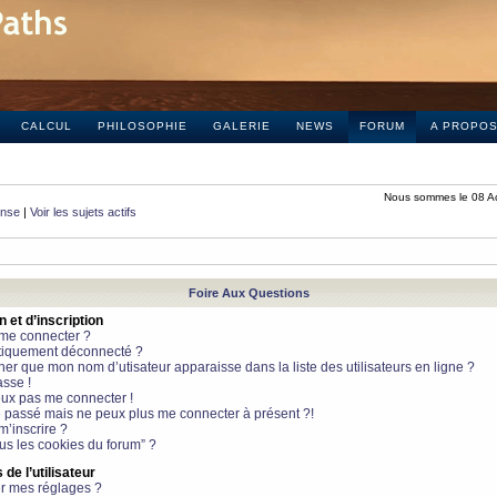
CALCUL
PHILOSOPHIE
GALERIE
NEWS
FORUM
A PROPO
Nous sommes le 08 A
onse
|
Voir les sujets actifs
Foire Aux Questions
et d’inscription
 me connecter ?
tiquement déconnecté ?
 que mon nom d’utisateur apparaisse dans la liste des utilisateurs en ligne ?
sse !
peux pas me connecter !
le passé mais ne peux plus me connecter à présent ?!
m’inscrire ?
ous les cookies du forum” ?
de l’utilisateur
r mes réglages ?