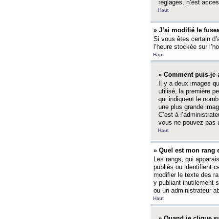
réglages, n’est access
Haut
» J’ai modifié le fuse
Si vous êtes certain d’
l’heure stockée sur l’ho
Haut
» Comment puis-je a
Il y a deux images q
utilisé, la première 
qui indiquent le nom
une plus grande image
C’est à l’administrate
vous ne pouvez pas ut
Haut
» Quel est mon rang 
Les rangs, qui apparai
publiés ou identifient 
modifier le texte des r
y publiant inutilement
ou un administrateur 
Haut
» Quand je clique su