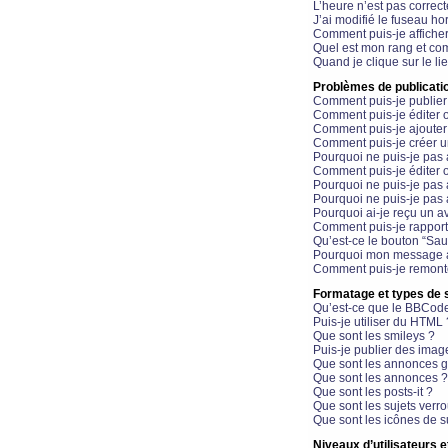
L’heure n’est pas correct
J’ai modifié le fuseau hor
Comment puis-je affiche
Quel est mon rang et com
Quand je clique sur le li
Problèmes de publicati
Comment puis-je publier
Comment puis-je éditer
Comment puis-je ajoute
Comment puis-je créer 
Pourquoi ne puis-je pas 
Comment puis-je éditer 
Pourquoi ne puis-je pas
Pourquoi ne puis-je pas 
Pourquoi ai-je reçu un a
Comment puis-je rappor
Qu’est-ce le bouton “Sauv
Pourquoi mon message a-
Comment puis-je remonte
Formatage et types de 
Qu’est-ce que le BBCod
Puis-je utiliser du HTML 
Que sont les smileys ?
Puis-je publier des imag
Que sont les annonces g
Que sont les annonces ?
Que sont les posts-it ?
Que sont les sujets verro
Que sont les icônes de s
Niveaux d’utilisateurs e