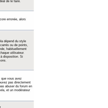
éal de le faire.
ncore erronée, alors
ela dépend du style
 carrés ou de points,
nde, habituellement
haque utilisateur.
à disposition. Si
sons.
s que vous avez
 pouvez pas directement
 pas abuser du forum en
ela, et un modérateur
?