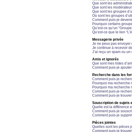
Que sont les administrat
Que sont les modérateur
Que sont les groupes d’ut
Où sont les groupes d’uti
Comment puis-je devenir
Pourquoi certains groupe
Qu’est-ce qu’un “Groupe d
Qu’est-ce que le lien “L’
Messagerie privée
Je ne peux pas envoyer 
Je continue à recevoir d
J’ai reçu un spam ou un 
Amis et ignorés
Que sont mes listes d’am
Comment puis-je ajouter 
Recherche dans les fo
Comment puis-je recherc
Pourquoi ma recherche n
Pourquoi ma recherche r
Comment puis-je recherch
Comment puis-je trouver
Souscription de sujets e
Quelle est la différence e
Comment puis-je souscrir
Comment puis-je supprim
Pièces jointes
Quelles sont les pièces j
Comment puis-je trouver 