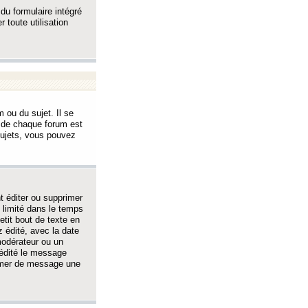
 du formulaire intégré
 toute utilisation
 ou du sujet. Il se
s de chaque forum est
sujets, vous pouvez
 éditer ou supprimer
 limité dans le temps
tit bout de texte en
 édité, avec la date
 modérateur ou un
 édité le message
rimer de message une