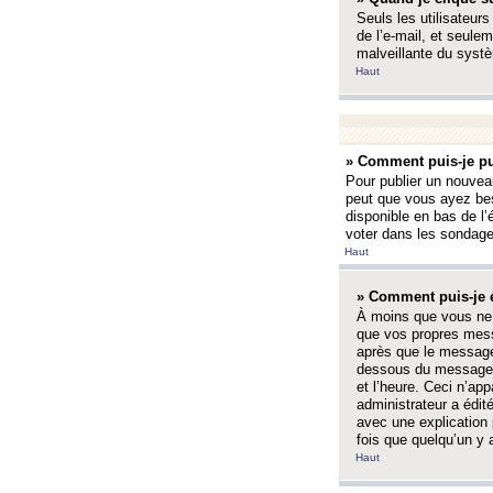
Seuls les utilisateurs
de l’e-mail, et seulem
malveillante du systè
Haut
» Comment puis-je pu
Pour publier un nouveau
peut que vous ayez bes
disponible en bas de l
voter dans les sondage
Haut
» Comment puis-je 
À moins que vous ne 
que vos propres mess
après que le message 
dessous du message l
et l’heure. Ceci n’ap
administrateur a édit
avec une explication
fois que quelqu’un y 
Haut