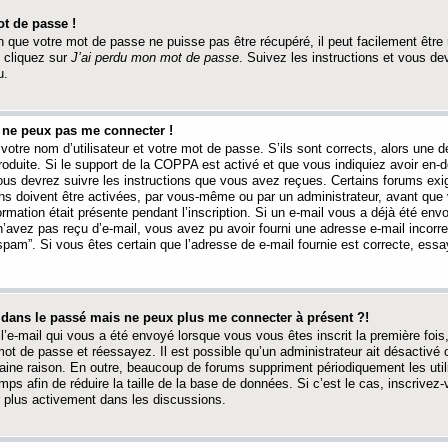
t de passe !
 que votre mot de passe ne puisse pas être récupéré, il peut facilement être ré
 cliquez sur
J’ai perdu mon mot de passe
. Suivez les instructions et vous de
u.
s ne peux pas me connecter !
votre nom d’utilisateur et votre mot de passe. S’ils sont corrects, alors une
produite. Si le support de la COPPA est activé et que vous indiquiez avoir en
 vous devrez suivre les instructions que vous avez reçues. Certains forums ex
ons doivent être activées, par vous-même ou par un administrateur, avant que 
ormation était présente pendant l’inscription. Si un e-mail vous a déjà été env
n’avez pas reçu d’e-mail, vous avez pu avoir fourni une adresse e-mail incorre
“spam”. Si vous êtes certain que l’adresse de e-mail fournie est correcte, ess
t dans le passé mais ne peux plus me connecter à présent ?!
l’e-mail qui vous a été envoyé lorsque vous vous êtes inscrit la première fois
e mot de passe et réessayez. Il est possible qu’un administrateur ait désactivé 
ine raison. En outre, beaucoup de forums suppriment périodiquement les utili
mps afin de réduire la taille de la base de données. Si c’est le cas, inscrive
r plus activement dans les discussions.