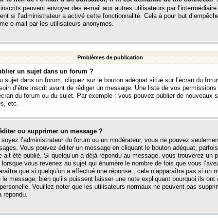
 inscrits peuvent envoyer des e-mail aux autres utilisateurs par l’intermédiaire
ent si l’administrateur a activé cette fonctionnalité. Cela à pour but d’empêcher
me e-mail par les utilisateurs anonymes.
Problèmes de publication
blier un sujet dans un forum ?
 sujet dans un forum, cliquez sur le bouton adéquat situé sur l’écran du forum
oin d’être inscrit avant de rédiger un message. Une liste de vos permission
’écran du forum ou du sujet. Par exemple : vous pouvez publier de nouveaux 
s, etc.
éditer ou supprimer un message ?
soyez l’administrateur du forum ou un modérateur, vous ne pouvez seulement
ages. Vous pouvez éditer un message en cliquant le bouton adéquat, parfois
ait été publié. Si quelqu’un a déjà répondu au message, vous trouverez un pe
orsque vous revenez au sujet qui énumère le nombre de fois que vous l’avez
paraîtra que si quelqu’un a effectué une réponse ; cela n’apparaîtra pas si un
é le message, bien qu’ils puissent laisser une note expliquant pourquoi ils ont
 personelle. Veuillez noter que les utilisateurs normaux ne peuvent pas supp
a répondu.