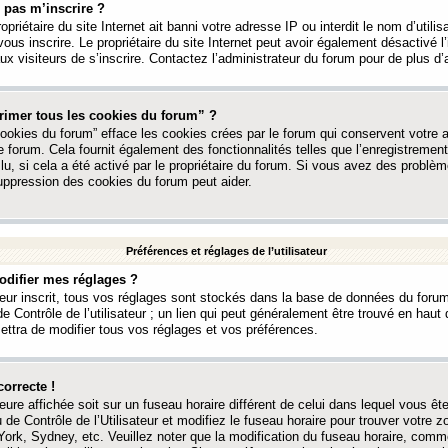
 pas m’inscrire ?
ropriétaire du site Internet ait banni votre adresse IP ou interdit le nom d’utili
vous inscrire. Le propriétaire du site Internet peut avoir également désactivé l’
 visiteurs de s’inscrire. Contactez l’administrateur du forum pour de plus d’
rimer tous les cookies du forum” ?
ookies du forum” efface les cookies crées par le forum qui conservent votre au
e forum. Cela fournit également des fonctionnalités telles que l’enregistrement
u, si cela a été activé par le propriétaire du forum. Si vous avez des probl
uppression des cookies du forum peut aider.
Préférences et réglages de l’utilisateur
difier mes réglages ?
teur inscrit, tous vos réglages sont stockés dans la base de données du forum
e Contrôle de l’utilisateur ; un lien qui peut généralement être trouvé en hau
tra de modifier tous vos réglages et vos préférences.
correcte !
heure affichée soit sur un fuseau horaire différent de celui dans lequel vous ête
 de Contrôle de l’Utilisateur et modifiez le fuseau horaire pour trouver votre z
ork, Sydney, etc. Veuillez noter que la modification du fuseau horaire, comm