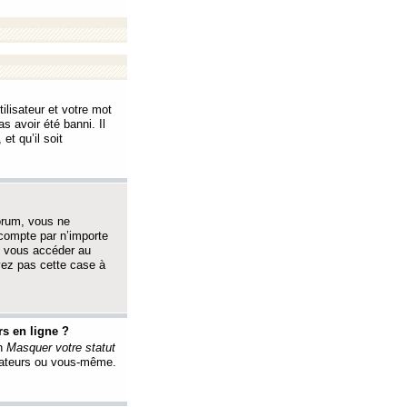
ilisateur et votre mot
s avoir été banni. Il
et qu’il soit
orum, vous ne
 compte par n’importe
i vous accéder au
oyez pas cette case à
s en ligne ?
on
Masquer votre statut
érateurs ou vous-même.