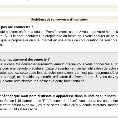
Problèmes de connexion et d’inscription
e pas me connecter ?
s qui peuvent en être la cause. Premièrement, assurez-vous que votre nom d’ut
s. Si ils le sont, contactez le propriétaire du forum pour vous assurer de ne pa
ue le propriétaire du site Internet ait une erreur de configuration de son côté, 
r.
 automatiquement déconnecté ?
as la case
Me connecter automatiquement
lorsque vous vous connectez au f
 pour une période prédéfinie. Cette prévention empêche l’utilisation de votre
necté, cochez cette case lors de votre connexion, ce n’est pas recommandé s
ur partagé, ex. librairie, cybercafé, ordinateur d’université, etc. Si vous ne v
que votre administrateur a désactivé cette fonctionnalité.
pêcher que mon nom d’utisateur apparaisse dans la liste des utilisateur
trôle de l’Utilisateur, sous “Préférences du forum”, vous trouverez une opti
ez cette option avec
, vous ne serez visible qu’aux administrateurs, mod
Oui
me un utilisateur caché.