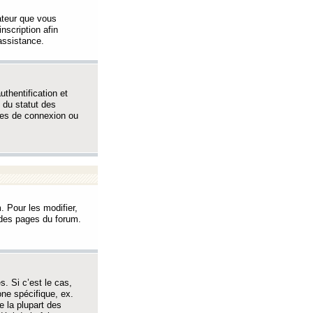
sateur que vous
inscription afin
assistance.
thentification et
 du statut des
èmes de connexion ou
. Pour les modifier,
t des pages du forum.
s. Si c’est le cas,
one spécifique, ex.
e la plupart des