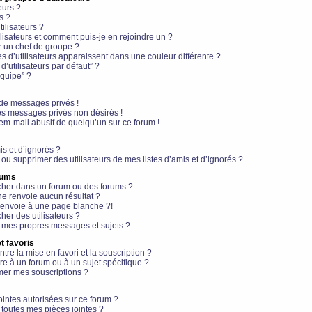
eurs ?
s ?
ilisateurs ?
lisateurs et comment puis-je en rejoindre un ?
 un chef de groupe ?
s d’utilisateurs apparaissent dans une couleur différente ?
’utilisateurs par défaut” ?
équipe” ?
de messages privés !
es messages privés non désirés !
em-mail abusif de quelqu’un sur ce forum !
is et d’ignorés ?
ou supprimer des utilisateurs de mes listes d’amis et d’ignorés ?
rums
her dans un forum ou des forums ?
e renvoie aucun résultat ?
envoie à une page blanche ?!
er des utilisateurs ?
 mes propres messages et sujets ?
t favoris
ntre la mise en favori et la souscription ?
e à un forum ou à un sujet spécifique ?
er mes souscriptions ?
ointes autorisées sur ce forum ?
toutes mes pièces jointes ?