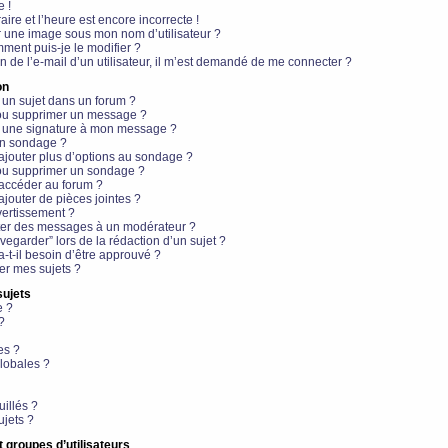
e !
aire et l’heure est encore incorrecte !
r une image sous mon nom d’utilisateur ?
ment puis-je le modifier ?
en de l’e-mail d’un utilisateur, il m’est demandé de me connecter ?
on
 un sujet dans un forum ?
 ou supprimer un message ?
r une signature à mon message ?
un sondage ?
ajouter plus d’options au sondage ?
ou supprimer un sondage ?
 accéder au forum ?
ajouter de pièces jointes ?
vertissement ?
ter des messages à un modérateur ?
egarder” lors de la rédaction d’un sujet ?
t-il besoin d’être approuvé ?
r mes sujets ?
sujets
e ?
?
es ?
lobales ?
uillés ?
ujets ?
t groupes d’utilisateurs