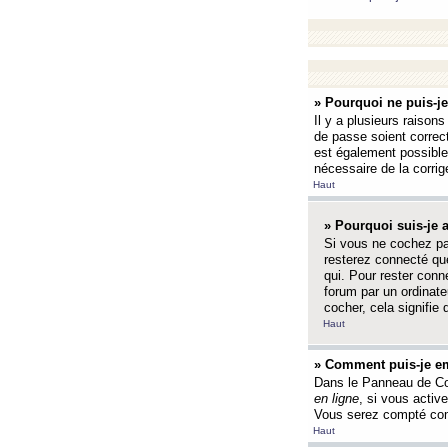
» Pourquoi ne puis-j
Il y a plusieurs raison
de passe soient correct
est également possible q
nécessaire de la corrige
Haut
» Pourquoi suis-je
Si vous ne cochez p
resterez connecté que
qui. Pour rester con
forum par un ordinate
cocher, cela signifie 
Haut
» Comment puis-je em
Dans le Panneau de Con
en ligne
, si vous activ
Vous serez compté com
Haut