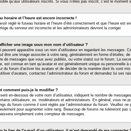
ible qu’aux utilisateurs inscrits. Si vous n’êtes pas inscrit, c’est le moment id
au horaire et l’heure est encore incorrecte !
avoir réglé le fuseau horaire et l’heure d’été correctement et que l’heure est e
rloge du serveur est incorrecte et les administrateurs devront la corriger.
fficher une image sous mon nom d’utilisateur ?
ui peuvent apparaître sous un nom d’utilisateur en regardant les messages. C
peut être une image associée à votre rang, généralement en forme d’étoiles, de
bre de messages que vous avez publiés, ou votre statut sur le forum. La seco
, est connue en tant qu’avatar et est généralement unique ou personnelle à c
ur du forum d’activer les avatars et de décider de la manière dont ils sont mis 
iliser d’avatars, contactez l’administrateur du forum et demandez lui ses rai
et comment puis-je le modifier ?
ssent en-dessous de votre nom d’utilisateur, indiquent le nombre de message
certains utilisateurs, ex. modérateurs et administateurs. En général, vous ne
angs du forum comme il sont réglés par l’administrateur du forum. Veuillez ne
 seulement pour augmenter votre rang. Beaucoup de forums ne toléreront pas c
abaissera simplement votre compteur de messages.
r le lien de l’e-mail d’un utilisateur, il m’est demandé de me connecter 