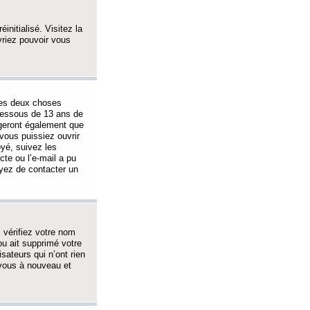
initialisé. Visitez la
vriez pouvoir vous
 des deux choses
-dessous de 13 ans de
igeront également que
vous puissiez ouvrir
oyé, suivez les
cte ou l’e-mail a pu
ayez de contacter un
, vérifiez votre nom
ou ait supprimé votre
sateurs qui n’ont rien
z-vous à nouveau et