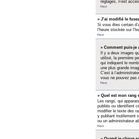
réglages, n’est access
Haut
» J’ai modifié le fuse
Si vous êtes certain d’
l’heure stockée sur l’ho
Haut
» Comment puis-je a
Il y a deux images q
utilisé, la première 
qui indiquent le nom
une plus grande image
C’est à l’administrate
vous ne pouvez pas ut
Haut
» Quel est mon rang 
Les rangs, qui apparai
publiés ou identifient 
modifier le texte des r
y publiant inutilement
ou un administrateur 
Haut
» Quand je clique su