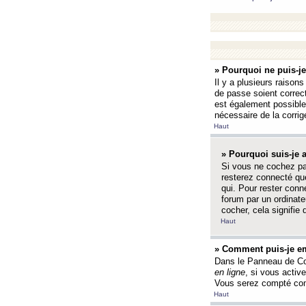
» Pourquoi ne puis-j
Il y a plusieurs raison
de passe soient correct
est également possible q
nécessaire de la corrige
Haut
» Pourquoi suis-je
Si vous ne cochez p
resterez connecté que
qui. Pour rester con
forum par un ordinate
cocher, cela signifie 
Haut
» Comment puis-je em
Dans le Panneau de Con
en ligne
, si vous activ
Vous serez compté com
Haut