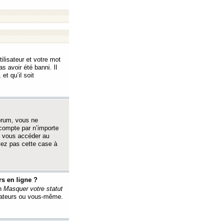
ilisateur et votre mot
s avoir été banni. Il
et qu’il soit
orum, vous ne
 compte par n’importe
i vous accéder au
oyez pas cette case à
s en ligne ?
on
Masquer votre statut
érateurs ou vous-même.