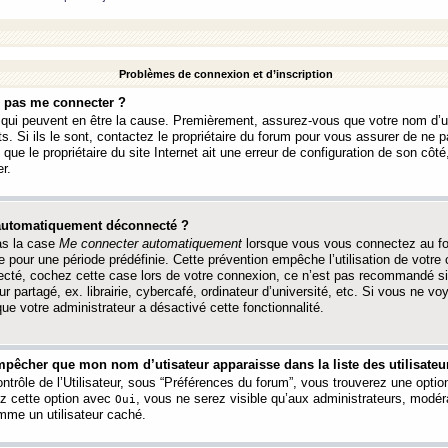
Problèmes de connexion et d’inscription
e pas me connecter ?
s qui peuvent en être la cause. Premièrement, assurez-vous que votre nom d’ut
s. Si ils le sont, contactez le propriétaire du forum pour vous assurer de ne pa
ue le propriétaire du site Internet ait une erreur de configuration de son côté, 
r.
 automatiquement déconnecté ?
as la case
Me connecter automatiquement
lorsque vous vous connectez au f
 pour une période prédéfinie. Cette prévention empêche l’utilisation de votre
necté, cochez cette case lors de votre connexion, ce n’est pas recommandé s
ur partagé, ex. librairie, cybercafé, ordinateur d’université, etc. Si vous ne v
que votre administrateur a désactivé cette fonctionnalité.
pêcher que mon nom d’utisateur apparaisse dans la liste des utilisateur
trôle de l’Utilisateur, sous “Préférences du forum”, vous trouverez une opti
ez cette option avec
, vous ne serez visible qu’aux administrateurs, mod
Oui
me un utilisateur caché.