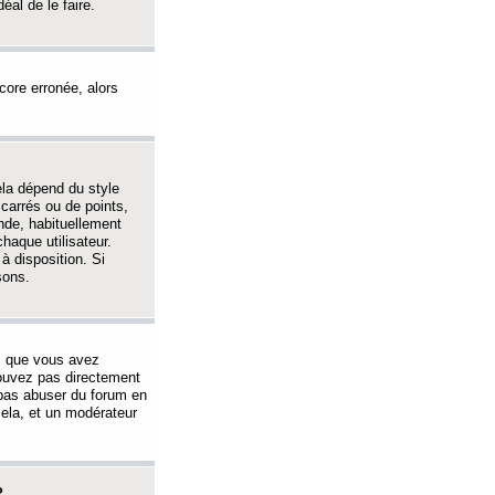
éal de le faire.
ncore erronée, alors
ela dépend du style
 carrés ou de points,
nde, habituellement
haque utilisateur.
à disposition. Si
sons.
s que vous avez
 pouvez pas directement
 pas abuser du forum en
ela, et un modérateur
?