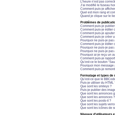
L’heure n’est pas correct
J’ai modifié le fuseau hor
Comment puis-je affiche
Quel est mon rang et com
Quand je clique sur le li
Problèmes de publicati
Comment puis-je publier
Comment puis-je éditer
Comment puis-je ajoute
Comment puis-je créer 
Pourquoi ne puis-je pas 
Comment puis-je éditer 
Pourquoi ne puis-je pas
Pourquoi ne puis-je pas 
Pourquoi ai-je reçu un a
Comment puis-je rappor
Qu’est-ce le bouton “Sauv
Pourquoi mon message a-
Comment puis-je remonte
Formatage et types de 
Qu’est-ce que le BBCod
Puis-je utiliser du HTML 
Que sont les smileys ?
Puis-je publier des imag
Que sont les annonces g
Que sont les annonces ?
Que sont les posts-it ?
Que sont les sujets verro
Que sont les icônes de s
Niveaux d’utilisateurs e