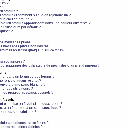
eurs ?
s ?
ilisateurs ?
lisateurs et comment puis-je en rejoindre un ?
 un chef de groupe ?
s d’utilisateurs apparaissent dans une couleur différente ?
’utilisateurs par défaut” ?
équipe” ?
de messages privés !
es messages privés non désirés !
em-mail abusif de quelqu’un sur ce forum !
is et d’ignorés ?
ou supprimer des utilisateurs de mes listes d’amis et d’ignorés ?
rums
her dans un forum ou des forums ?
e renvoie aucun résultat ?
envoie à une page blanche ?!
er des utilisateurs ?
 mes propres messages et sujets ?
t favoris
ntre la mise en favori et la souscription ?
e à un forum ou à un sujet spécifique ?
er mes souscriptions ?
ointes autorisées sur ce forum ?
toutes mes pièces jointes ?