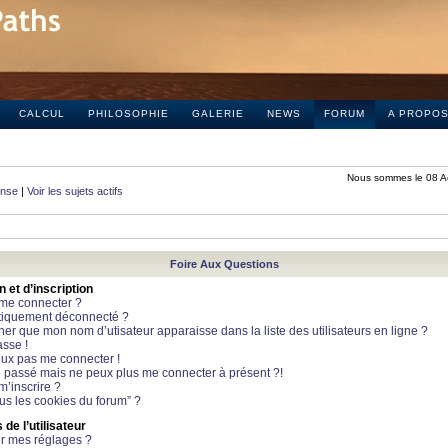
CALCUL
PHILOSOPHIE
GALERIE
NEWS
FORUM
A PROPO
Nous sommes le 08 A
onse
|
Voir les sujets actifs
Foire Aux Questions
et d’inscription
 me connecter ?
tiquement déconnecté ?
 que mon nom d’utisateur apparaisse dans la liste des utilisateurs en ligne ?
sse !
peux pas me connecter !
le passé mais ne peux plus me connecter à présent ?!
m’inscrire ?
ous les cookies du forum” ?
de l’utilisateur
r mes réglages ?