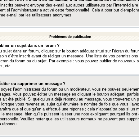
 inscrits peuvent envoyer des e-mail aux autres utilisateurs par l’intermédiaire
ent si l’administrateur a activé cette fonctionnalité. Cela à pour but d’empêcher
me e-mail par les utilisateurs anonymes.
Problèmes de publication
blier un sujet dans un forum ?
 sujet dans un forum, cliquez sur le bouton adéquat situé sur l’écran du forum
oin d’être inscrit avant de rédiger un message. Une liste de vos permission
’écran du forum ou du sujet. Par exemple : vous pouvez publier de nouveaux 
s, etc.
éditer ou supprimer un message ?
soyez l’administrateur du forum ou un modérateur, vous ne pouvez seulement
ages. Vous pouvez éditer un message en cliquant le bouton adéquat, parfois
ait été publié. Si quelqu’un a déjà répondu au message, vous trouverez un pe
orsque vous revenez au sujet qui énumère le nombre de fois que vous l’avez
paraîtra que si quelqu’un a effectué une réponse ; cela n’apparaîtra pas si un
é le message, bien qu’ils puissent laisser une note expliquant pourquoi ils ont
 personelle. Veuillez noter que les utilisateurs normaux ne peuvent pas supp
a répondu.