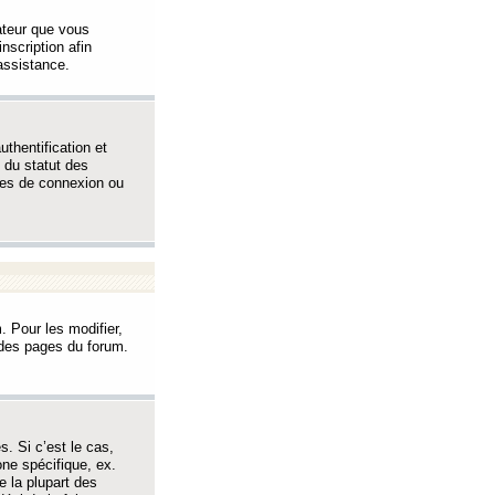
sateur que vous
inscription afin
assistance.
thentification et
 du statut des
èmes de connexion ou
. Pour les modifier,
t des pages du forum.
s. Si c’est le cas,
one spécifique, ex.
e la plupart des