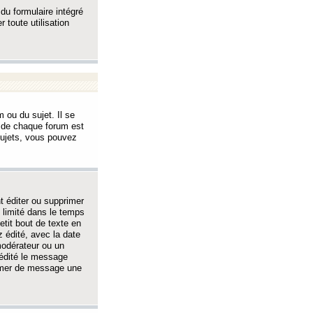
 du formulaire intégré
 toute utilisation
 ou du sujet. Il se
s de chaque forum est
sujets, vous pouvez
 éditer ou supprimer
 limité dans le temps
tit bout de texte en
 édité, avec la date
 modérateur ou un
 édité le message
rimer de message une