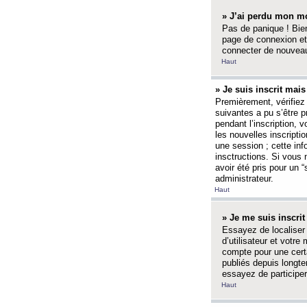
» J’ai perdu mon mo
Pas de panique ! Bien
page de connexion et
connecter de nouvea
Haut
» Je suis inscrit mai
Premièrement, vérifiez 
suivantes a pu s’être 
pendant l’inscription,
les nouvelles inscripti
une session ; cette inf
insctructions. Si vous 
avoir été pris pour un 
administrateur.
Haut
» Je me suis inscri
Essayez de localiser 
d’utilisateur et votr
compte pour une certa
publiés depuis longte
essayez de participe
Haut