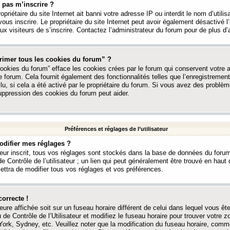
 pas m’inscrire ?
ropriétaire du site Internet ait banni votre adresse IP ou interdit le nom d’utili
vous inscrire. Le propriétaire du site Internet peut avoir également désactivé l’
 visiteurs de s’inscrire. Contactez l’administrateur du forum pour de plus d’
rimer tous les cookies du forum” ?
ookies du forum” efface les cookies crées par le forum qui conservent votre au
e forum. Cela fournit également des fonctionnalités telles que l’enregistrement
u, si cela a été activé par le propriétaire du forum. Si vous avez des probl
uppression des cookies du forum peut aider.
Préférences et réglages de l’utilisateur
difier mes réglages ?
teur inscrit, tous vos réglages sont stockés dans la base de données du forum
e Contrôle de l’utilisateur ; un lien qui peut généralement être trouvé en hau
tra de modifier tous vos réglages et vos préférences.
correcte !
heure affichée soit sur un fuseau horaire différent de celui dans lequel vous ête
 de Contrôle de l’Utilisateur et modifiez le fuseau horaire pour trouver votre z
ork, Sydney, etc. Veuillez noter que la modification du fuseau horaire, comm