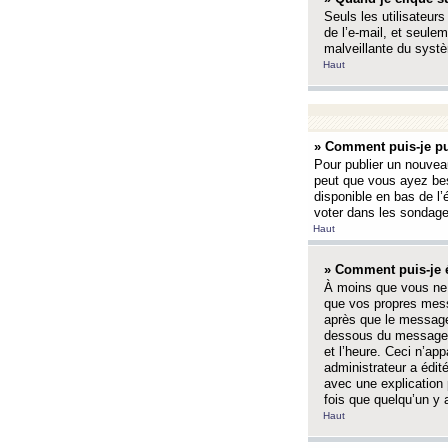
Seuls les utilisateurs
de l’e-mail, et seulem
malveillante du systè
Haut
» Comment puis-je pu
Pour publier un nouveau
peut que vous ayez bes
disponible en bas de l
voter dans les sondage
Haut
» Comment puis-je 
À moins que vous ne 
que vos propres mess
après que le message 
dessous du message l
et l’heure. Ceci n’ap
administrateur a édit
avec une explication
fois que quelqu’un y 
Haut