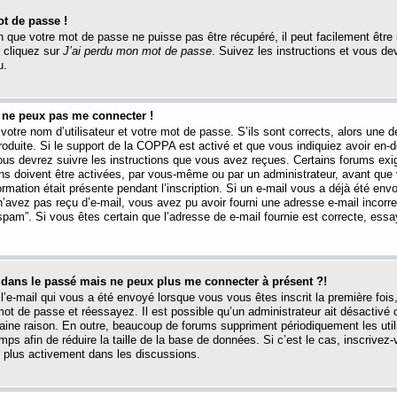
t de passe !
 que votre mot de passe ne puisse pas être récupéré, il peut facilement être ré
 cliquez sur
J’ai perdu mon mot de passe
. Suivez les instructions et vous de
u.
s ne peux pas me connecter !
votre nom d’utilisateur et votre mot de passe. S’ils sont corrects, alors une
produite. Si le support de la COPPA est activé et que vous indiquiez avoir en
 vous devrez suivre les instructions que vous avez reçues. Certains forums ex
ons doivent être activées, par vous-même ou par un administrateur, avant que 
ormation était présente pendant l’inscription. Si un e-mail vous a déjà été env
n’avez pas reçu d’e-mail, vous avez pu avoir fourni une adresse e-mail incorre
“spam”. Si vous êtes certain que l’adresse de e-mail fournie est correcte, ess
t dans le passé mais ne peux plus me connecter à présent ?!
l’e-mail qui vous a été envoyé lorsque vous vous êtes inscrit la première fois
e mot de passe et réessayez. Il est possible qu’un administrateur ait désactivé 
ine raison. En outre, beaucoup de forums suppriment périodiquement les utili
mps afin de réduire la taille de la base de données. Si c’est le cas, inscrive
r plus activement dans les discussions.