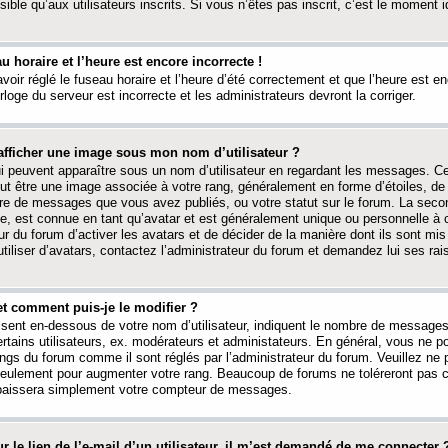
ible qu’aux utilisateurs inscrits. Si vous n’êtes pas inscrit, c’est le moment id
au horaire et l’heure est encore incorrecte !
avoir réglé le fuseau horaire et l’heure d’été correctement et que l’heure est e
rloge du serveur est incorrecte et les administrateurs devront la corriger.
fficher une image sous mon nom d’utilisateur ?
ui peuvent apparaître sous un nom d’utilisateur en regardant les messages. C
peut être une image associée à votre rang, généralement en forme d’étoiles, de
bre de messages que vous avez publiés, ou votre statut sur le forum. La seco
, est connue en tant qu’avatar et est généralement unique ou personnelle à c
ur du forum d’activer les avatars et de décider de la manière dont ils sont mis 
iliser d’avatars, contactez l’administrateur du forum et demandez lui ses rai
et comment puis-je le modifier ?
ssent en-dessous de votre nom d’utilisateur, indiquent le nombre de message
certains utilisateurs, ex. modérateurs et administateurs. En général, vous ne
angs du forum comme il sont réglés par l’administrateur du forum. Veuillez ne
 seulement pour augmenter votre rang. Beaucoup de forums ne toléreront pas c
abaissera simplement votre compteur de messages.
r le lien de l’e-mail d’un utilisateur, il m’est demandé de me connecter 