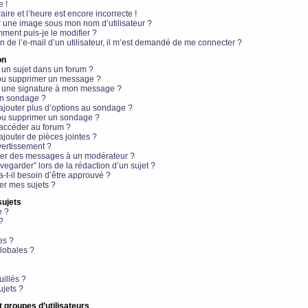
e !
aire et l’heure est encore incorrecte !
r une image sous mon nom d’utilisateur ?
ment puis-je le modifier ?
en de l’e-mail d’un utilisateur, il m’est demandé de me connecter ?
on
 un sujet dans un forum ?
 ou supprimer un message ?
r une signature à mon message ?
un sondage ?
ajouter plus d’options au sondage ?
ou supprimer un sondage ?
 accéder au forum ?
ajouter de pièces jointes ?
vertissement ?
ter des messages à un modérateur ?
egarder” lors de la rédaction d’un sujet ?
t-il besoin d’être approuvé ?
r mes sujets ?
sujets
e ?
?
es ?
lobales ?
uillés ?
ujets ?
t groupes d’utilisateurs