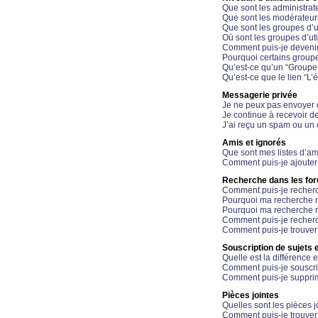
Que sont les administrat
Que sont les modérateur
Que sont les groupes d’ut
Où sont les groupes d’uti
Comment puis-je devenir
Pourquoi certains groupe
Qu’est-ce qu’un “Groupe d
Qu’est-ce que le lien “L’
Messagerie privée
Je ne peux pas envoyer 
Je continue à recevoir d
J’ai reçu un spam ou un 
Amis et ignorés
Que sont mes listes d’am
Comment puis-je ajouter 
Recherche dans les fo
Comment puis-je recherc
Pourquoi ma recherche n
Pourquoi ma recherche r
Comment puis-je recherch
Comment puis-je trouver
Souscription de sujets e
Quelle est la différence e
Comment puis-je souscrir
Comment puis-je supprim
Pièces jointes
Quelles sont les pièces j
Comment puis-je trouver 