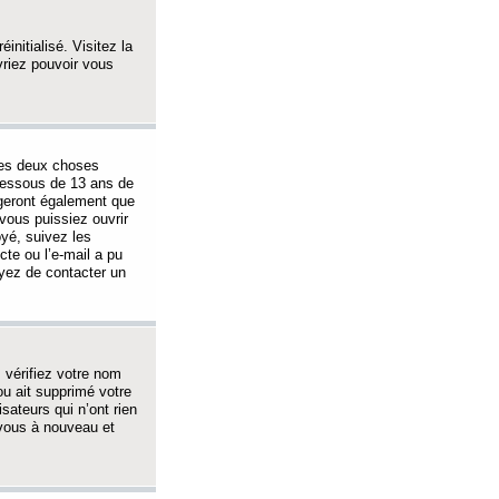
initialisé. Visitez la
vriez pouvoir vous
 des deux choses
-dessous de 13 ans de
igeront également que
vous puissiez ouvrir
oyé, suivez les
cte ou l’e-mail a pu
ayez de contacter un
, vérifiez votre nom
ou ait supprimé votre
sateurs qui n’ont rien
z-vous à nouveau et