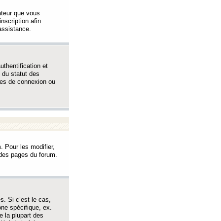
sateur que vous
inscription afin
assistance.
thentification et
 du statut des
èmes de connexion ou
. Pour les modifier,
t des pages du forum.
s. Si c’est le cas,
one spécifique, ex.
e la plupart des