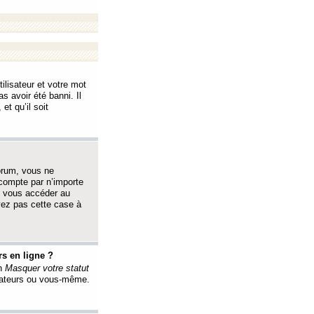
ilisateur et votre mot
s avoir été banni. Il
et qu’il soit
orum, vous ne
 compte par n’importe
i vous accéder au
oyez pas cette case à
s en ligne ?
on
Masquer votre statut
érateurs ou vous-même.