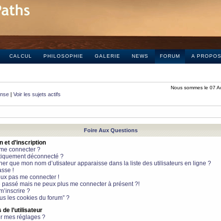
CALCUL
PHILOSOPHIE
GALERIE
NEWS
FORUM
A PROPO
Nous sommes le 07 A
onse
|
Voir les sujets actifs
Foire Aux Questions
et d’inscription
 me connecter ?
tiquement déconnecté ?
 que mon nom d’utisateur apparaisse dans la liste des utilisateurs en ligne ?
sse !
peux pas me connecter !
le passé mais ne peux plus me connecter à présent ?!
m’inscrire ?
ous les cookies du forum” ?
de l’utilisateur
r mes réglages ?