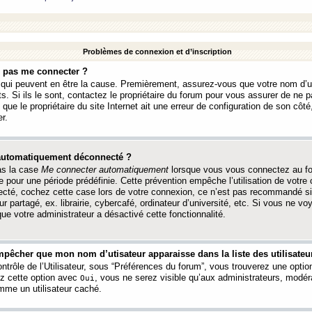
Problèmes de connexion et d’inscription
e pas me connecter ?
s qui peuvent en être la cause. Premièrement, assurez-vous que votre nom d’ut
s. Si ils le sont, contactez le propriétaire du forum pour vous assurer de ne pa
ue le propriétaire du site Internet ait une erreur de configuration de son côté, 
r.
 automatiquement déconnecté ?
as la case
Me connecter automatiquement
lorsque vous vous connectez au f
 pour une période prédéfinie. Cette prévention empêche l’utilisation de votre
necté, cochez cette case lors de votre connexion, ce n’est pas recommandé s
ur partagé, ex. librairie, cybercafé, ordinateur d’université, etc. Si vous ne v
que votre administrateur a désactivé cette fonctionnalité.
pêcher que mon nom d’utisateur apparaisse dans la liste des utilisateur
trôle de l’Utilisateur, sous “Préférences du forum”, vous trouverez une opti
ez cette option avec
, vous ne serez visible qu’aux administrateurs, mod
Oui
me un utilisateur caché.