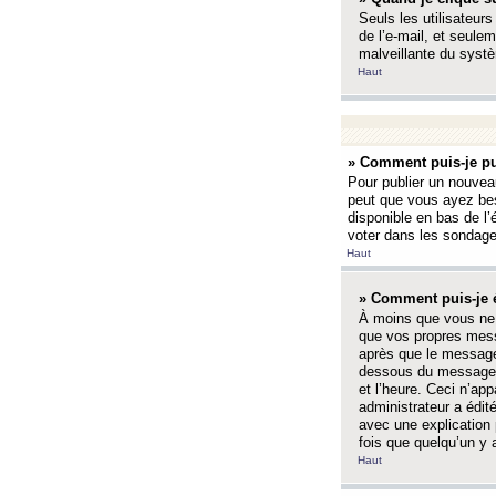
Seuls les utilisateurs
de l’e-mail, et seulem
malveillante du systè
Haut
» Comment puis-je pu
Pour publier un nouveau
peut que vous ayez bes
disponible en bas de l
voter dans les sondage
Haut
» Comment puis-je 
À moins que vous ne 
que vos propres mess
après que le message 
dessous du message l
et l’heure. Ceci n’ap
administrateur a édit
avec une explication
fois que quelqu’un y 
Haut