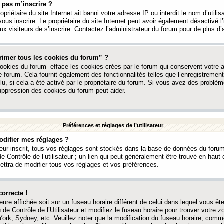
 pas m’inscrire ?
ropriétaire du site Internet ait banni votre adresse IP ou interdit le nom d’utili
vous inscrire. Le propriétaire du site Internet peut avoir également désactivé l’
 visiteurs de s’inscrire. Contactez l’administrateur du forum pour de plus d’
rimer tous les cookies du forum” ?
ookies du forum” efface les cookies crées par le forum qui conservent votre au
e forum. Cela fournit également des fonctionnalités telles que l’enregistrement
u, si cela a été activé par le propriétaire du forum. Si vous avez des probl
uppression des cookies du forum peut aider.
Préférences et réglages de l’utilisateur
difier mes réglages ?
teur inscrit, tous vos réglages sont stockés dans la base de données du forum
e Contrôle de l’utilisateur ; un lien qui peut généralement être trouvé en hau
tra de modifier tous vos réglages et vos préférences.
correcte !
heure affichée soit sur un fuseau horaire différent de celui dans lequel vous ête
 de Contrôle de l’Utilisateur et modifiez le fuseau horaire pour trouver votre z
ork, Sydney, etc. Veuillez noter que la modification du fuseau horaire, comm