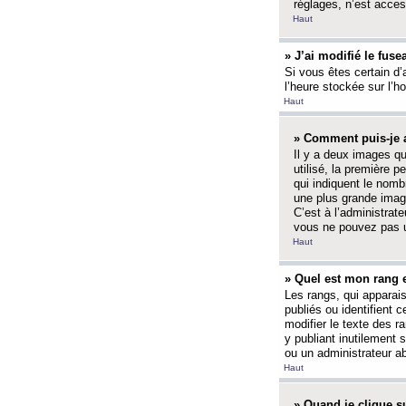
réglages, n’est access
Haut
» J’ai modifié le fuse
Si vous êtes certain d’
l’heure stockée sur l’ho
Haut
» Comment puis-je a
Il y a deux images q
utilisé, la première 
qui indiquent le nom
une plus grande image
C’est à l’administrate
vous ne pouvez pas ut
Haut
» Quel est mon rang 
Les rangs, qui apparai
publiés ou identifient 
modifier le texte des r
y publiant inutilement
ou un administrateur 
Haut
» Quand je clique su