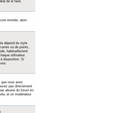
éal de le faire.
ncore erronée, alors
ela dépend du style
 carrés ou de points,
nde, habituellement
haque utilisateur.
à disposition. Si
sons.
s que vous avez
 pouvez pas directement
 pas abuser du forum en
ela, et un modérateur
?