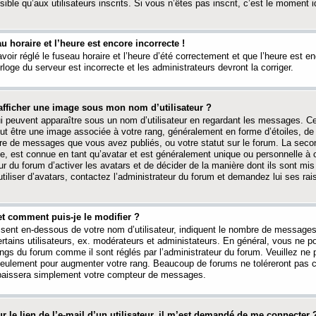
ible qu’aux utilisateurs inscrits. Si vous n’êtes pas inscrit, c’est le moment id
au horaire et l’heure est encore incorrecte !
avoir réglé le fuseau horaire et l’heure d’été correctement et que l’heure est e
rloge du serveur est incorrecte et les administrateurs devront la corriger.
fficher une image sous mon nom d’utilisateur ?
ui peuvent apparaître sous un nom d’utilisateur en regardant les messages. C
peut être une image associée à votre rang, généralement en forme d’étoiles, de
bre de messages que vous avez publiés, ou votre statut sur le forum. La seco
, est connue en tant qu’avatar et est généralement unique ou personnelle à c
ur du forum d’activer les avatars et de décider de la manière dont ils sont mis 
iliser d’avatars, contactez l’administrateur du forum et demandez lui ses rai
et comment puis-je le modifier ?
ssent en-dessous de votre nom d’utilisateur, indiquent le nombre de message
certains utilisateurs, ex. modérateurs et administateurs. En général, vous ne
angs du forum comme il sont réglés par l’administrateur du forum. Veuillez ne
 seulement pour augmenter votre rang. Beaucoup de forums ne toléreront pas c
abaissera simplement votre compteur de messages.
r le lien de l’e-mail d’un utilisateur, il m’est demandé de me connecter 