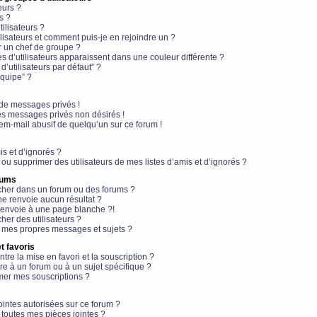
eurs ?
s ?
ilisateurs ?
lisateurs et comment puis-je en rejoindre un ?
 un chef de groupe ?
s d’utilisateurs apparaissent dans une couleur différente ?
’utilisateurs par défaut” ?
équipe” ?
de messages privés !
es messages privés non désirés !
em-mail abusif de quelqu’un sur ce forum !
is et d’ignorés ?
ou supprimer des utilisateurs de mes listes d’amis et d’ignorés ?
rums
her dans un forum ou des forums ?
e renvoie aucun résultat ?
envoie à une page blanche ?!
er des utilisateurs ?
 mes propres messages et sujets ?
t favoris
ntre la mise en favori et la souscription ?
e à un forum ou à un sujet spécifique ?
er mes souscriptions ?
ointes autorisées sur ce forum ?
toutes mes pièces jointes ?