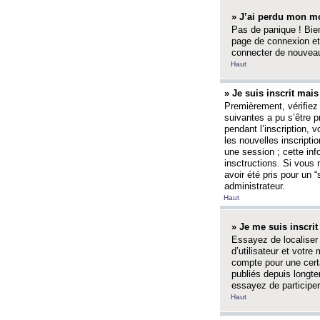
» J’ai perdu mon mo
Pas de panique ! Bien
page de connexion et
connecter de nouvea
Haut
» Je suis inscrit mai
Premièrement, vérifiez 
suivantes a pu s’être 
pendant l’inscription,
les nouvelles inscripti
une session ; cette inf
insctructions. Si vous 
avoir été pris pour un 
administrateur.
Haut
» Je me suis inscri
Essayez de localiser 
d’utilisateur et votr
compte pour une certa
publiés depuis longte
essayez de participe
Haut