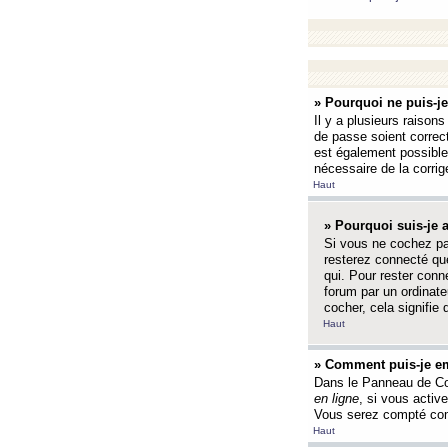
» Pourquoi ne puis-j
Il y a plusieurs raison
de passe soient correct
est également possible q
nécessaire de la corrige
Haut
» Pourquoi suis-je
Si vous ne cochez p
resterez connecté que
qui. Pour rester con
forum par un ordinate
cocher, cela signifie 
Haut
» Comment puis-je em
Dans le Panneau de Con
en ligne
, si vous activ
Vous serez compté com
Haut