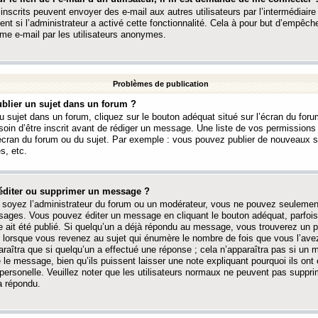
 inscrits peuvent envoyer des e-mail aux autres utilisateurs par l’intermédiaire
ent si l’administrateur a activé cette fonctionnalité. Cela à pour but d’empêcher
me e-mail par les utilisateurs anonymes.
Problèmes de publication
blier un sujet dans un forum ?
 sujet dans un forum, cliquez sur le bouton adéquat situé sur l’écran du forum
oin d’être inscrit avant de rédiger un message. Une liste de vos permission
’écran du forum ou du sujet. Par exemple : vous pouvez publier de nouveaux 
s, etc.
éditer ou supprimer un message ?
soyez l’administrateur du forum ou un modérateur, vous ne pouvez seulement
ages. Vous pouvez éditer un message en cliquant le bouton adéquat, parfois
ait été publié. Si quelqu’un a déjà répondu au message, vous trouverez un pe
orsque vous revenez au sujet qui énumère le nombre de fois que vous l’avez
paraîtra que si quelqu’un a effectué une réponse ; cela n’apparaîtra pas si un
é le message, bien qu’ils puissent laisser une note expliquant pourquoi ils ont
 personelle. Veuillez noter que les utilisateurs normaux ne peuvent pas supp
a répondu.