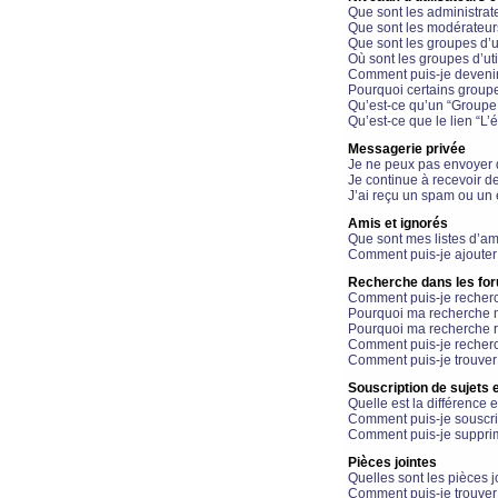
Que sont les administrat
Que sont les modérateur
Que sont les groupes d’ut
Où sont les groupes d’uti
Comment puis-je devenir
Pourquoi certains groupe
Qu’est-ce qu’un “Groupe d
Qu’est-ce que le lien “L’
Messagerie privée
Je ne peux pas envoyer 
Je continue à recevoir d
J’ai reçu un spam ou un 
Amis et ignorés
Que sont mes listes d’am
Comment puis-je ajouter 
Recherche dans les fo
Comment puis-je recherc
Pourquoi ma recherche n
Pourquoi ma recherche r
Comment puis-je recherch
Comment puis-je trouver
Souscription de sujets e
Quelle est la différence e
Comment puis-je souscrir
Comment puis-je supprim
Pièces jointes
Quelles sont les pièces j
Comment puis-je trouver 