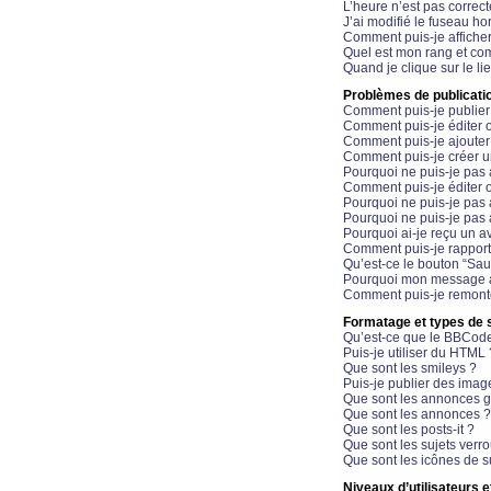
L’heure n’est pas correct
J’ai modifié le fuseau hor
Comment puis-je affiche
Quel est mon rang et com
Quand je clique sur le li
Problèmes de publicati
Comment puis-je publier
Comment puis-je éditer
Comment puis-je ajoute
Comment puis-je créer 
Pourquoi ne puis-je pas 
Comment puis-je éditer 
Pourquoi ne puis-je pas
Pourquoi ne puis-je pas 
Pourquoi ai-je reçu un a
Comment puis-je rappor
Qu’est-ce le bouton “Sauv
Pourquoi mon message a-
Comment puis-je remonte
Formatage et types de 
Qu’est-ce que le BBCod
Puis-je utiliser du HTML 
Que sont les smileys ?
Puis-je publier des imag
Que sont les annonces g
Que sont les annonces ?
Que sont les posts-it ?
Que sont les sujets verro
Que sont les icônes de s
Niveaux d’utilisateurs e