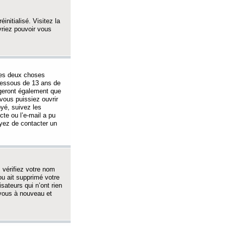
initialisé. Visitez la
vriez pouvoir vous
 des deux choses
-dessous de 13 ans de
igeront également que
vous puissiez ouvrir
oyé, suivez les
cte ou l’e-mail a pu
ayez de contacter un
, vérifiez votre nom
ou ait supprimé votre
sateurs qui n’ont rien
z-vous à nouveau et