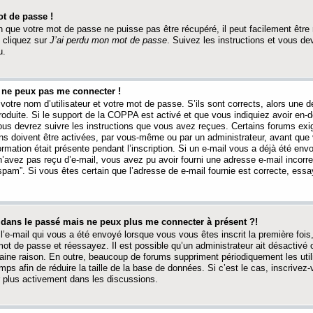
t de passe !
 que votre mot de passe ne puisse pas être récupéré, il peut facilement être ré
 cliquez sur
J’ai perdu mon mot de passe
. Suivez les instructions et vous de
u.
s ne peux pas me connecter !
votre nom d’utilisateur et votre mot de passe. S’ils sont corrects, alors une
produite. Si le support de la COPPA est activé et que vous indiquiez avoir en
 vous devrez suivre les instructions que vous avez reçues. Certains forums ex
ons doivent être activées, par vous-même ou par un administrateur, avant que 
ormation était présente pendant l’inscription. Si un e-mail vous a déjà été env
n’avez pas reçu d’e-mail, vous avez pu avoir fourni une adresse e-mail incorre
“spam”. Si vous êtes certain que l’adresse de e-mail fournie est correcte, ess
t dans le passé mais ne peux plus me connecter à présent ?!
l’e-mail qui vous a été envoyé lorsque vous vous êtes inscrit la première fois
e mot de passe et réessayez. Il est possible qu’un administrateur ait désactivé 
ine raison. En outre, beaucoup de forums suppriment périodiquement les utili
mps afin de réduire la taille de la base de données. Si c’est le cas, inscrive
r plus activement dans les discussions.