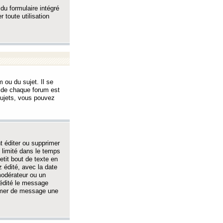
 du formulaire intégré
 toute utilisation
 ou du sujet. Il se
s de chaque forum est
sujets, vous pouvez
 éditer ou supprimer
 limité dans le temps
tit bout de texte en
 édité, avec la date
 modérateur ou un
 édité le message
rimer de message une