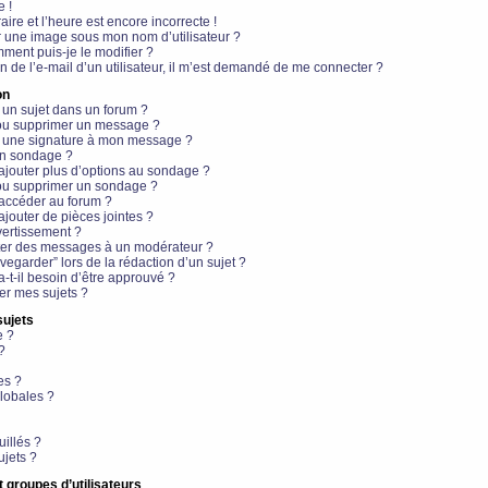
e !
aire et l’heure est encore incorrecte !
r une image sous mon nom d’utilisateur ?
ment puis-je le modifier ?
en de l’e-mail d’un utilisateur, il m’est demandé de me connecter ?
on
 un sujet dans un forum ?
 ou supprimer un message ?
r une signature à mon message ?
un sondage ?
ajouter plus d’options au sondage ?
ou supprimer un sondage ?
 accéder au forum ?
ajouter de pièces jointes ?
vertissement ?
ter des messages à un modérateur ?
egarder” lors de la rédaction d’un sujet ?
t-il besoin d’être approuvé ?
r mes sujets ?
sujets
e ?
?
es ?
lobales ?
uillés ?
ujets ?
t groupes d’utilisateurs