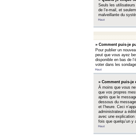
Seuls les utilisateurs
de l’e-mail, et seulem
malveillante du systè
Haut
» Comment puis-je pu
Pour publier un nouveau
peut que vous ayez bes
disponible en bas de l
voter dans les sondage
Haut
» Comment puis-je 
À moins que vous ne 
que vos propres mess
après que le message 
dessous du message l
et l’heure. Ceci n’ap
administrateur a édit
avec une explication
fois que quelqu’un y 
Haut