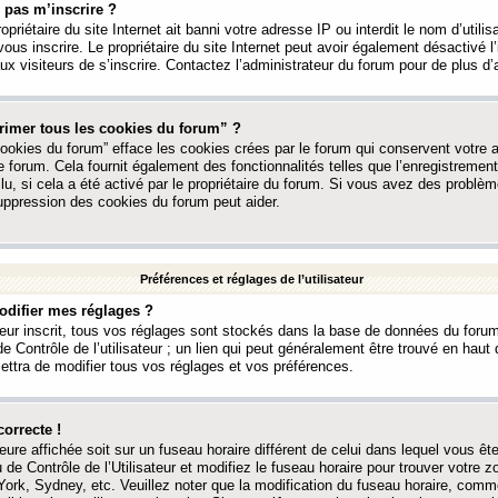
 pas m’inscrire ?
ropriétaire du site Internet ait banni votre adresse IP ou interdit le nom d’utili
vous inscrire. Le propriétaire du site Internet peut avoir également désactivé l’
 visiteurs de s’inscrire. Contactez l’administrateur du forum pour de plus d’
rimer tous les cookies du forum” ?
ookies du forum” efface les cookies crées par le forum qui conservent votre au
e forum. Cela fournit également des fonctionnalités telles que l’enregistrement
u, si cela a été activé par le propriétaire du forum. Si vous avez des probl
uppression des cookies du forum peut aider.
Préférences et réglages de l’utilisateur
difier mes réglages ?
teur inscrit, tous vos réglages sont stockés dans la base de données du forum
e Contrôle de l’utilisateur ; un lien qui peut généralement être trouvé en hau
tra de modifier tous vos réglages et vos préférences.
correcte !
heure affichée soit sur un fuseau horaire différent de celui dans lequel vous ête
 de Contrôle de l’Utilisateur et modifiez le fuseau horaire pour trouver votre z
ork, Sydney, etc. Veuillez noter que la modification du fuseau horaire, comm