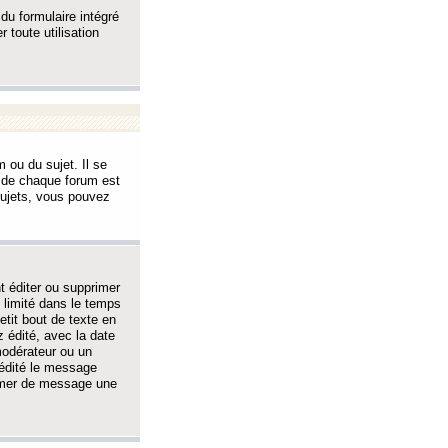
 du formulaire intégré
 toute utilisation
 ou du sujet. Il se
s de chaque forum est
sujets, vous pouvez
 éditer ou supprimer
 limité dans le temps
tit bout de texte en
 édité, avec la date
 modérateur ou un
 édité le message
rimer de message une