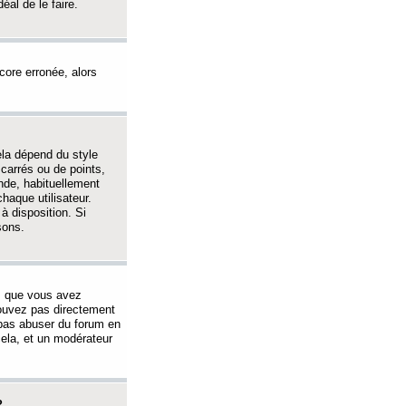
éal de le faire.
ncore erronée, alors
ela dépend du style
 carrés ou de points,
nde, habituellement
haque utilisateur.
à disposition. Si
sons.
s que vous avez
 pouvez pas directement
 pas abuser du forum en
ela, et un modérateur
?