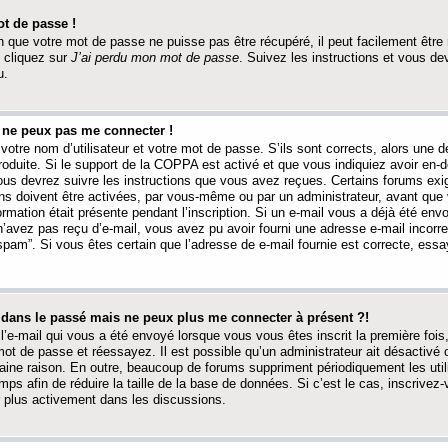
t de passe !
 que votre mot de passe ne puisse pas être récupéré, il peut facilement être ré
 cliquez sur
J’ai perdu mon mot de passe
. Suivez les instructions et vous de
u.
s ne peux pas me connecter !
votre nom d’utilisateur et votre mot de passe. S’ils sont corrects, alors une
produite. Si le support de la COPPA est activé et que vous indiquiez avoir en
 vous devrez suivre les instructions que vous avez reçues. Certains forums ex
ons doivent être activées, par vous-même ou par un administrateur, avant que 
ormation était présente pendant l’inscription. Si un e-mail vous a déjà été env
n’avez pas reçu d’e-mail, vous avez pu avoir fourni une adresse e-mail incorre
“spam”. Si vous êtes certain que l’adresse de e-mail fournie est correcte, ess
t dans le passé mais ne peux plus me connecter à présent ?!
l’e-mail qui vous a été envoyé lorsque vous vous êtes inscrit la première fois
e mot de passe et réessayez. Il est possible qu’un administrateur ait désactivé 
ine raison. En outre, beaucoup de forums suppriment périodiquement les utili
mps afin de réduire la taille de la base de données. Si c’est le cas, inscrive
r plus activement dans les discussions.