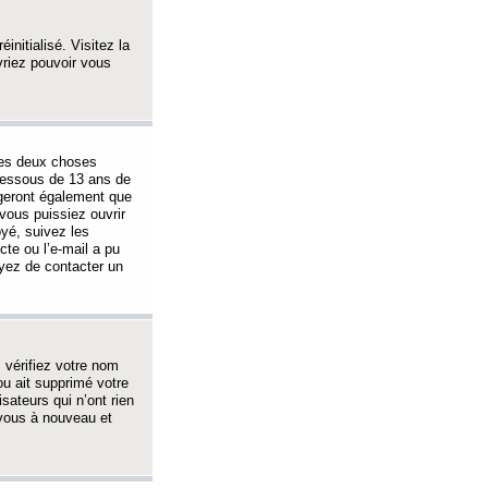
initialisé. Visitez la
vriez pouvoir vous
 des deux choses
-dessous de 13 ans de
igeront également que
vous puissiez ouvrir
oyé, suivez les
cte ou l’e-mail a pu
ayez de contacter un
, vérifiez votre nom
ou ait supprimé votre
sateurs qui n’ont rien
z-vous à nouveau et