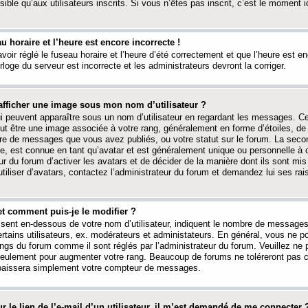
ible qu’aux utilisateurs inscrits. Si vous n’êtes pas inscrit, c’est le moment id
au horaire et l’heure est encore incorrecte !
avoir réglé le fuseau horaire et l’heure d’été correctement et que l’heure est e
rloge du serveur est incorrecte et les administrateurs devront la corriger.
fficher une image sous mon nom d’utilisateur ?
ui peuvent apparaître sous un nom d’utilisateur en regardant les messages. C
peut être une image associée à votre rang, généralement en forme d’étoiles, de
bre de messages que vous avez publiés, ou votre statut sur le forum. La seco
, est connue en tant qu’avatar et est généralement unique ou personnelle à c
ur du forum d’activer les avatars et de décider de la manière dont ils sont mis 
iliser d’avatars, contactez l’administrateur du forum et demandez lui ses rai
et comment puis-je le modifier ?
ssent en-dessous de votre nom d’utilisateur, indiquent le nombre de message
certains utilisateurs, ex. modérateurs et administateurs. En général, vous ne
angs du forum comme il sont réglés par l’administrateur du forum. Veuillez ne
 seulement pour augmenter votre rang. Beaucoup de forums ne toléreront pas c
abaissera simplement votre compteur de messages.
r le lien de l’e-mail d’un utilisateur, il m’est demandé de me connecter 