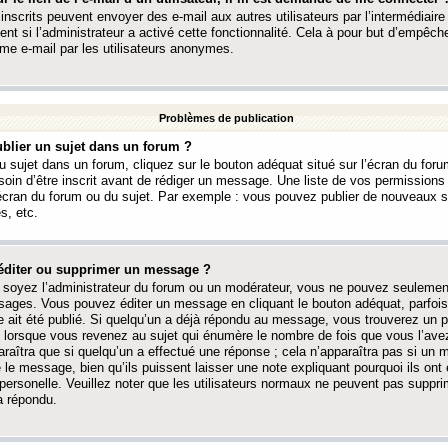
 inscrits peuvent envoyer des e-mail aux autres utilisateurs par l’intermédiaire
ent si l’administrateur a activé cette fonctionnalité. Cela à pour but d’empêcher
me e-mail par les utilisateurs anonymes.
Problèmes de publication
blier un sujet dans un forum ?
 sujet dans un forum, cliquez sur le bouton adéquat situé sur l’écran du forum
oin d’être inscrit avant de rédiger un message. Une liste de vos permission
’écran du forum ou du sujet. Par exemple : vous pouvez publier de nouveaux 
s, etc.
éditer ou supprimer un message ?
soyez l’administrateur du forum ou un modérateur, vous ne pouvez seulement
ages. Vous pouvez éditer un message en cliquant le bouton adéquat, parfois
ait été publié. Si quelqu’un a déjà répondu au message, vous trouverez un pe
orsque vous revenez au sujet qui énumère le nombre de fois que vous l’avez
paraîtra que si quelqu’un a effectué une réponse ; cela n’apparaîtra pas si un
é le message, bien qu’ils puissent laisser une note expliquant pourquoi ils ont
 personelle. Veuillez noter que les utilisateurs normaux ne peuvent pas supp
a répondu.