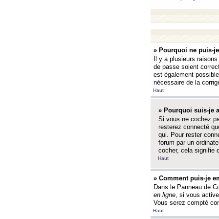
» Pourquoi ne puis-j
Il y a plusieurs raison
de passe soient correct
est également possible q
nécessaire de la corrige
Haut
» Pourquoi suis-je
Si vous ne cochez p
resterez connecté que
qui. Pour rester con
forum par un ordinate
cocher, cela signifie 
Haut
» Comment puis-je em
Dans le Panneau de Con
en ligne
, si vous activ
Vous serez compté com
Haut