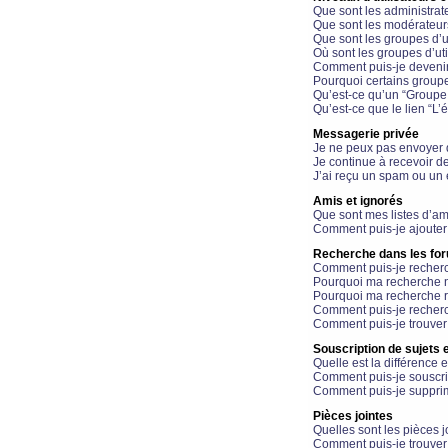
Que sont les administrat
Que sont les modérateur
Que sont les groupes d’ut
Où sont les groupes d’uti
Comment puis-je devenir
Pourquoi certains groupe
Qu’est-ce qu’un “Groupe d
Qu’est-ce que le lien “L’
Messagerie privée
Je ne peux pas envoyer 
Je continue à recevoir d
J’ai reçu un spam ou un 
Amis et ignorés
Que sont mes listes d’am
Comment puis-je ajouter 
Recherche dans les fo
Comment puis-je recherc
Pourquoi ma recherche n
Pourquoi ma recherche r
Comment puis-je recherch
Comment puis-je trouver
Souscription de sujets e
Quelle est la différence e
Comment puis-je souscrir
Comment puis-je supprim
Pièces jointes
Quelles sont les pièces j
Comment puis-je trouver 