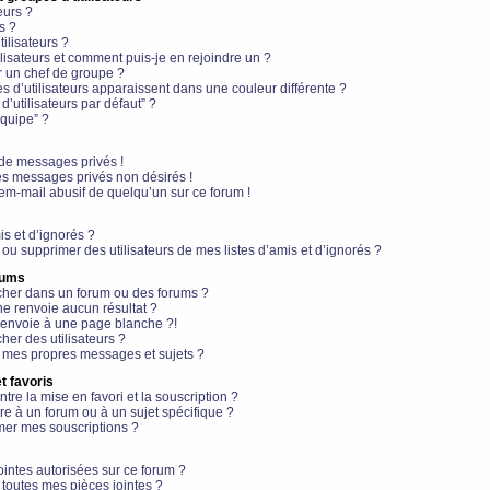
eurs ?
s ?
ilisateurs ?
lisateurs et comment puis-je en rejoindre un ?
 un chef de groupe ?
s d’utilisateurs apparaissent dans une couleur différente ?
’utilisateurs par défaut” ?
équipe” ?
de messages privés !
es messages privés non désirés !
em-mail abusif de quelqu’un sur ce forum !
is et d’ignorés ?
ou supprimer des utilisateurs de mes listes d’amis et d’ignorés ?
rums
her dans un forum ou des forums ?
e renvoie aucun résultat ?
envoie à une page blanche ?!
er des utilisateurs ?
 mes propres messages et sujets ?
t favoris
ntre la mise en favori et la souscription ?
e à un forum ou à un sujet spécifique ?
er mes souscriptions ?
ointes autorisées sur ce forum ?
toutes mes pièces jointes ?