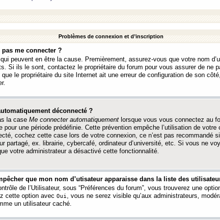
Problèmes de connexion et d’inscription
e pas me connecter ?
s qui peuvent en être la cause. Premièrement, assurez-vous que votre nom d’ut
s. Si ils le sont, contactez le propriétaire du forum pour vous assurer de ne pa
ue le propriétaire du site Internet ait une erreur de configuration de son côté, 
r.
 automatiquement déconnecté ?
as la case
Me connecter automatiquement
lorsque vous vous connectez au f
 pour une période prédéfinie. Cette prévention empêche l’utilisation de votre
necté, cochez cette case lors de votre connexion, ce n’est pas recommandé s
ur partagé, ex. librairie, cybercafé, ordinateur d’université, etc. Si vous ne v
que votre administrateur a désactivé cette fonctionnalité.
pêcher que mon nom d’utisateur apparaisse dans la liste des utilisateur
trôle de l’Utilisateur, sous “Préférences du forum”, vous trouverez une opti
ez cette option avec
, vous ne serez visible qu’aux administrateurs, mod
Oui
me un utilisateur caché.