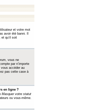
ilisateur et votre mot
s avoir été banni. Il
et qu’il soit
orum, vous ne
 compte par n’importe
i vous accéder au
oyez pas cette case à
s en ligne ?
on
Masquer votre statut
érateurs ou vous-même.