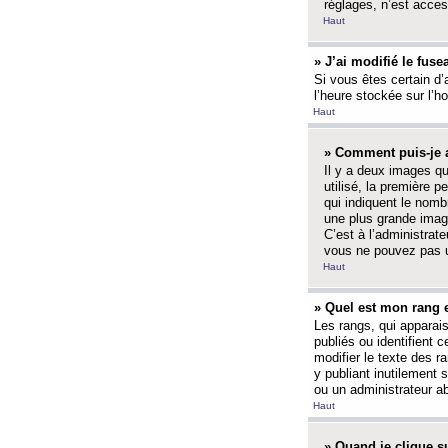
réglages, n’est access
Haut
» J’ai modifié le fuse
Si vous êtes certain d’
l’heure stockée sur l’ho
Haut
» Comment puis-je a
Il y a deux images q
utilisé, la première 
qui indiquent le nom
une plus grande image
C’est à l’administrate
vous ne pouvez pas ut
Haut
» Quel est mon rang 
Les rangs, qui apparai
publiés ou identifient 
modifier le texte des r
y publiant inutilement
ou un administrateur 
Haut
» Quand je clique su