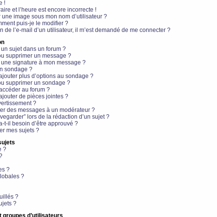
e !
aire et l’heure est encore incorrecte !
r une image sous mon nom d’utilisateur ?
ment puis-je le modifier ?
en de l’e-mail d’un utilisateur, il m’est demandé de me connecter ?
on
 un sujet dans un forum ?
 ou supprimer un message ?
r une signature à mon message ?
un sondage ?
ajouter plus d’options au sondage ?
ou supprimer un sondage ?
 accéder au forum ?
ajouter de pièces jointes ?
vertissement ?
ter des messages à un modérateur ?
egarder” lors de la rédaction d’un sujet ?
t-il besoin d’être approuvé ?
r mes sujets ?
sujets
e ?
?
es ?
lobales ?
uillés ?
ujets ?
t groupes d’utilisateurs