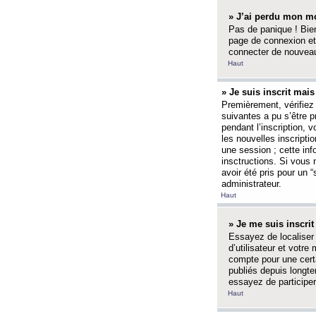
» J’ai perdu mon mo
Pas de panique ! Bien
page de connexion et
connecter de nouvea
Haut
» Je suis inscrit mai
Premièrement, vérifiez 
suivantes a pu s’être 
pendant l’inscription,
les nouvelles inscripti
une session ; cette inf
insctructions. Si vous 
avoir été pris pour un 
administrateur.
Haut
» Je me suis inscri
Essayez de localiser 
d’utilisateur et votr
compte pour une certa
publiés depuis longte
essayez de participe
Haut