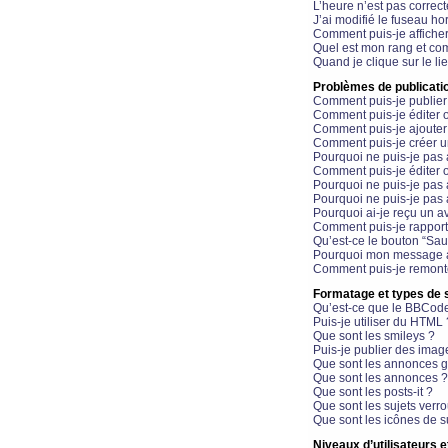
L’heure n’est pas correct
J’ai modifié le fuseau hor
Comment puis-je affiche
Quel est mon rang et com
Quand je clique sur le li
Problèmes de publicati
Comment puis-je publier
Comment puis-je éditer
Comment puis-je ajoute
Comment puis-je créer 
Pourquoi ne puis-je pas 
Comment puis-je éditer 
Pourquoi ne puis-je pas
Pourquoi ne puis-je pas 
Pourquoi ai-je reçu un a
Comment puis-je rappor
Qu’est-ce le bouton “Sauv
Pourquoi mon message a-
Comment puis-je remonte
Formatage et types de 
Qu’est-ce que le BBCod
Puis-je utiliser du HTML 
Que sont les smileys ?
Puis-je publier des imag
Que sont les annonces g
Que sont les annonces ?
Que sont les posts-it ?
Que sont les sujets verro
Que sont les icônes de s
Niveaux d’utilisateurs e