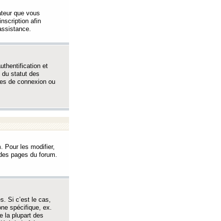
sateur que vous
inscription afin
assistance.
thentification et
 du statut des
èmes de connexion ou
. Pour les modifier,
t des pages du forum.
s. Si c’est le cas,
one spécifique, ex.
e la plupart des