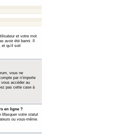
ilisateur et votre mot
s avoir été banni. Il
et qu’il soit
orum, vous ne
 compte par n’importe
i vous accéder au
oyez pas cette case à
s en ligne ?
on
Masquer votre statut
érateurs ou vous-même.