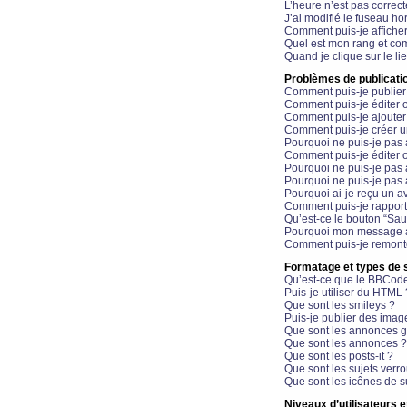
L’heure n’est pas correct
J’ai modifié le fuseau hor
Comment puis-je affiche
Quel est mon rang et com
Quand je clique sur le li
Problèmes de publicati
Comment puis-je publier
Comment puis-je éditer
Comment puis-je ajoute
Comment puis-je créer 
Pourquoi ne puis-je pas 
Comment puis-je éditer 
Pourquoi ne puis-je pas
Pourquoi ne puis-je pas 
Pourquoi ai-je reçu un a
Comment puis-je rappor
Qu’est-ce le bouton “Sauv
Pourquoi mon message a-
Comment puis-je remonte
Formatage et types de 
Qu’est-ce que le BBCod
Puis-je utiliser du HTML 
Que sont les smileys ?
Puis-je publier des imag
Que sont les annonces g
Que sont les annonces ?
Que sont les posts-it ?
Que sont les sujets verro
Que sont les icônes de s
Niveaux d’utilisateurs e