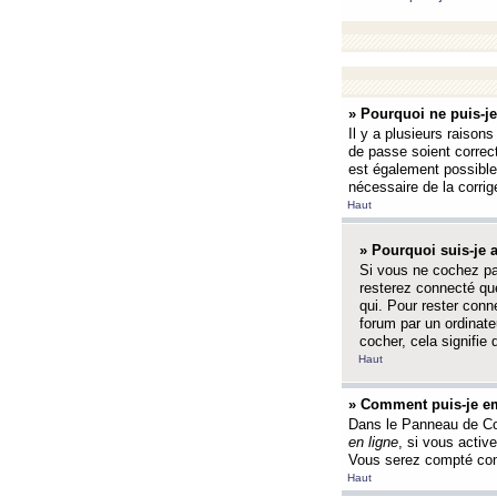
» Pourquoi ne puis-j
Il y a plusieurs raison
de passe soient correct
est également possible q
nécessaire de la corrige
Haut
» Pourquoi suis-je
Si vous ne cochez p
resterez connecté que
qui. Pour rester con
forum par un ordinate
cocher, cela signifie 
Haut
» Comment puis-je em
Dans le Panneau de Con
en ligne
, si vous activ
Vous serez compté com
Haut