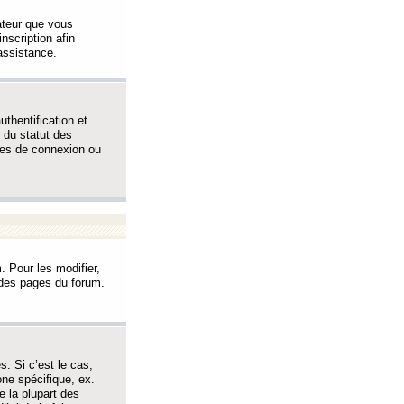
sateur que vous
inscription afin
assistance.
thentification et
 du statut des
èmes de connexion ou
. Pour les modifier,
t des pages du forum.
s. Si c’est le cas,
one spécifique, ex.
e la plupart des