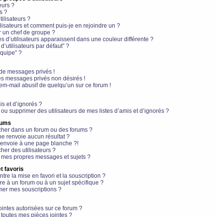
eurs ?
s ?
ilisateurs ?
lisateurs et comment puis-je en rejoindre un ?
 un chef de groupe ?
s d’utilisateurs apparaissent dans une couleur différente ?
’utilisateurs par défaut” ?
équipe” ?
de messages privés !
es messages privés non désirés !
em-mail abusif de quelqu’un sur ce forum !
is et d’ignorés ?
ou supprimer des utilisateurs de mes listes d’amis et d’ignorés ?
rums
her dans un forum ou des forums ?
e renvoie aucun résultat ?
envoie à une page blanche ?!
er des utilisateurs ?
 mes propres messages et sujets ?
t favoris
ntre la mise en favori et la souscription ?
e à un forum ou à un sujet spécifique ?
er mes souscriptions ?
ointes autorisées sur ce forum ?
toutes mes pièces jointes ?