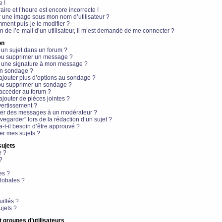
e !
aire et l’heure est encore incorrecte !
r une image sous mon nom d’utilisateur ?
ment puis-je le modifier ?
en de l’e-mail d’un utilisateur, il m’est demandé de me connecter ?
on
 un sujet dans un forum ?
 ou supprimer un message ?
r une signature à mon message ?
un sondage ?
ajouter plus d’options au sondage ?
ou supprimer un sondage ?
 accéder au forum ?
ajouter de pièces jointes ?
vertissement ?
ter des messages à un modérateur ?
egarder” lors de la rédaction d’un sujet ?
t-il besoin d’être approuvé ?
r mes sujets ?
sujets
e ?
?
es ?
lobales ?
uillés ?
ujets ?
t groupes d’utilisateurs