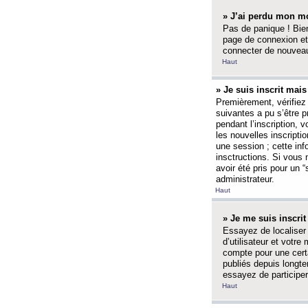
» J’ai perdu mon mo
Pas de panique ! Bien
page de connexion et
connecter de nouvea
Haut
» Je suis inscrit mai
Premièrement, vérifiez 
suivantes a pu s’être 
pendant l’inscription,
les nouvelles inscripti
une session ; cette inf
insctructions. Si vous 
avoir été pris pour un 
administrateur.
Haut
» Je me suis inscri
Essayez de localiser 
d’utilisateur et votr
compte pour une certa
publiés depuis longte
essayez de participe
Haut