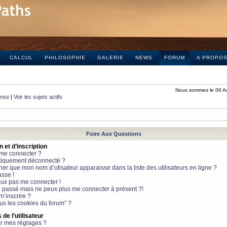
CALCUL
PHILOSOPHIE
GALERIE
NEWS
FORUM
A PROPO
Nous sommes le 06 A
onse
|
Voir les sujets actifs
Foire Aux Questions
et d’inscription
 me connecter ?
tiquement déconnecté ?
 que mon nom d’utisateur apparaisse dans la liste des utilisateurs en ligne ?
sse !
peux pas me connecter !
le passé mais ne peux plus me connecter à présent ?!
m’inscrire ?
ous les cookies du forum” ?
de l’utilisateur
r mes réglages ?