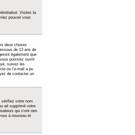
initialisé. Visitez la
vriez pouvoir vous
 des deux choses
-dessous de 13 ans de
igeront également que
vous puissiez ouvrir
oyé, suivez les
cte ou l’e-mail a pu
ayez de contacter un
, vérifiez votre nom
ou ait supprimé votre
sateurs qui n’ont rien
z-vous à nouveau et