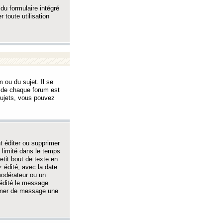
 du formulaire intégré
 toute utilisation
 ou du sujet. Il se
s de chaque forum est
sujets, vous pouvez
 éditer ou supprimer
 limité dans le temps
tit bout de texte en
 édité, avec la date
 modérateur ou un
 édité le message
rimer de message une