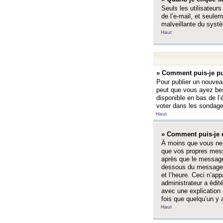
Seuls les utilisateurs
de l’e-mail, et seulem
malveillante du systè
Haut
» Comment puis-je pu
Pour publier un nouveau
peut que vous ayez bes
disponible en bas de l
voter dans les sondage
Haut
» Comment puis-je 
À moins que vous ne 
que vos propres mess
après que le message 
dessous du message l
et l’heure. Ceci n’ap
administrateur a édit
avec une explication
fois que quelqu’un y 
Haut