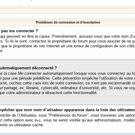
Problèmes de connexion et d’inscription
e pas me connecter ?
s qui peuvent en être la cause. Premièrement, assurez-vous que votre nom d’ut
s. Si ils le sont, contactez le propriétaire du forum pour vous assurer de ne pa
ue le propriétaire du site Internet ait une erreur de configuration de son côté, 
r.
 automatiquement déconnecté ?
as la case
Me connecter automatiquement
lorsque vous vous connectez au f
 pour une période prédéfinie. Cette prévention empêche l’utilisation de votre
necté, cochez cette case lors de votre connexion, ce n’est pas recommandé s
ur partagé, ex. librairie, cybercafé, ordinateur d’université, etc. Si vous ne v
que votre administrateur a désactivé cette fonctionnalité.
pêcher que mon nom d’utisateur apparaisse dans la liste des utilisateur
trôle de l’Utilisateur, sous “Préférences du forum”, vous trouverez une opti
ez cette option avec
, vous ne serez visible qu’aux administrateurs, mod
Oui
me un utilisateur caché.