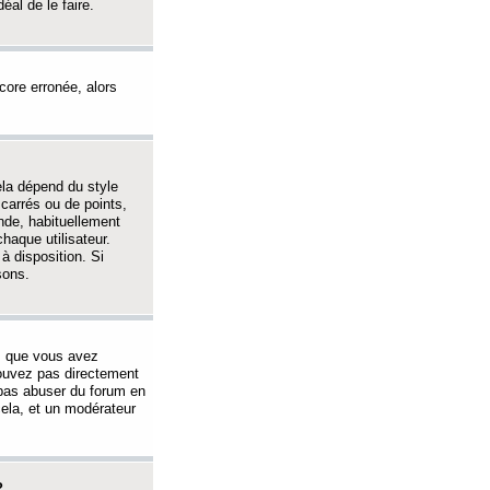
éal de le faire.
ncore erronée, alors
ela dépend du style
 carrés ou de points,
nde, habituellement
haque utilisateur.
à disposition. Si
sons.
s que vous avez
 pouvez pas directement
 pas abuser du forum en
ela, et un modérateur
?