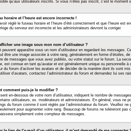
ible qu’aux utilisateurs inscrits. Si vous n’êtes pas inscrit, c’est le moment id
au horaire et l’heure est encore incorrecte !
avoir réglé le fuseau horaire et l’heure d’été correctement et que l’heure est e
rloge du serveur est incorrecte et les administrateurs devront la corriger.
fficher une image sous mon nom d’utilisateur ?
ui peuvent apparaître sous un nom d’utilisateur en regardant les messages. C
peut être une image associée à votre rang, généralement en forme d’étoiles, de
bre de messages que vous avez publiés, ou votre statut sur le forum. La seco
, est connue en tant qu’avatar et est généralement unique ou personnelle à c
ur du forum d’activer les avatars et de décider de la manière dont ils sont mis 
iliser d’avatars, contactez l’administrateur du forum et demandez lui ses rai
et comment puis-je le modifier ?
ssent en-dessous de votre nom d’utilisateur, indiquent le nombre de message
certains utilisateurs, ex. modérateurs et administateurs. En général, vous ne
angs du forum comme il sont réglés par l’administrateur du forum. Veuillez ne
 seulement pour augmenter votre rang. Beaucoup de forums ne toléreront pas c
abaissera simplement votre compteur de messages.
r le lien de l’e-mail d’un utilisateur, il m’est demandé de me connecter 