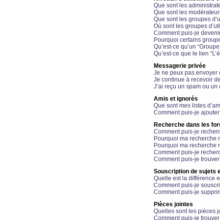
Que sont les administrat
Que sont les modérateur
Que sont les groupes d’ut
Où sont les groupes d’uti
Comment puis-je devenir
Pourquoi certains groupe
Qu’est-ce qu’un “Groupe d
Qu’est-ce que le lien “L’
Messagerie privée
Je ne peux pas envoyer 
Je continue à recevoir d
J’ai reçu un spam ou un 
Amis et ignorés
Que sont mes listes d’am
Comment puis-je ajouter 
Recherche dans les fo
Comment puis-je recherc
Pourquoi ma recherche n
Pourquoi ma recherche r
Comment puis-je recherch
Comment puis-je trouver
Souscription de sujets e
Quelle est la différence e
Comment puis-je souscrir
Comment puis-je supprim
Pièces jointes
Quelles sont les pièces j
Comment puis-je trouver 