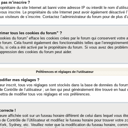
 pas m’inscrire ?
ropriétaire du site Internet ait banni votre adresse IP ou interdit le nom d’utili
vous inscrire. Le propriétaire du site Internet peut avoir également désactivé l’
 visiteurs de s’inscrire. Contactez l’administrateur du forum pour de plus d’
rimer tous les cookies du forum” ?
ookies du forum” efface les cookies crées par le forum qui conservent votre au
e forum. Cela fournit également des fonctionnalités telles que l’enregistrement
u, si cela a été activé par le propriétaire du forum. Si vous avez des probl
uppression des cookies du forum peut aider.
Préférences et réglages de l’utilisateur
difier mes réglages ?
teur inscrit, tous vos réglages sont stockés dans la base de données du forum
e Contrôle de l’utilisateur ; un lien qui peut généralement être trouvé en hau
tra de modifier tous vos réglages et vos préférences.
correcte !
heure affichée soit sur un fuseau horaire différent de celui dans lequel vous ête
 de Contrôle de l’Utilisateur et modifiez le fuseau horaire pour trouver votre z
ork, Sydney, etc. Veuillez noter que la modification du fuseau horaire, comm