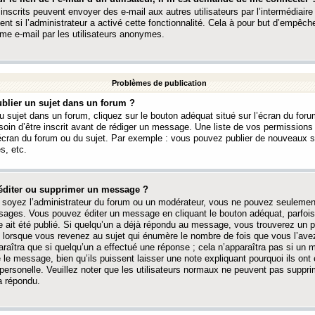
 inscrits peuvent envoyer des e-mail aux autres utilisateurs par l’intermédiaire
ent si l’administrateur a activé cette fonctionnalité. Cela à pour but d’empêcher
me e-mail par les utilisateurs anonymes.
Problèmes de publication
blier un sujet dans un forum ?
 sujet dans un forum, cliquez sur le bouton adéquat situé sur l’écran du forum
oin d’être inscrit avant de rédiger un message. Une liste de vos permission
’écran du forum ou du sujet. Par exemple : vous pouvez publier de nouveaux 
s, etc.
éditer ou supprimer un message ?
soyez l’administrateur du forum ou un modérateur, vous ne pouvez seulement
ages. Vous pouvez éditer un message en cliquant le bouton adéquat, parfois
ait été publié. Si quelqu’un a déjà répondu au message, vous trouverez un pe
orsque vous revenez au sujet qui énumère le nombre de fois que vous l’avez
paraîtra que si quelqu’un a effectué une réponse ; cela n’apparaîtra pas si un
é le message, bien qu’ils puissent laisser une note expliquant pourquoi ils ont
 personelle. Veuillez noter que les utilisateurs normaux ne peuvent pas supp
a répondu.