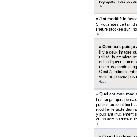
réglages, n’est access
Haut
» J’ai modifié le fuse
Si vous êtes certain d’
l’heure stockée sur l’ho
Haut
» Comment puis-je a
Il y a deux images q
utilisé, la première 
qui indiquent le nom
une plus grande image
C’est à l’administrate
vous ne pouvez pas ut
Haut
» Quel est mon rang 
Les rangs, qui apparai
publiés ou identifient 
modifier le texte des r
y publiant inutilement
ou un administrateur 
Haut
» Quand je clique su