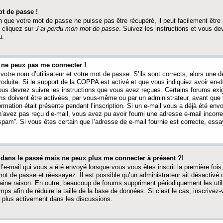
t de passe !
 que votre mot de passe ne puisse pas être récupéré, il peut facilement être ré
 cliquez sur
J’ai perdu mon mot de passe
. Suivez les instructions et vous de
u.
s ne peux pas me connecter !
votre nom d’utilisateur et votre mot de passe. S’ils sont corrects, alors une
produite. Si le support de la COPPA est activé et que vous indiquiez avoir en
 vous devrez suivre les instructions que vous avez reçues. Certains forums ex
ons doivent être activées, par vous-même ou par un administrateur, avant que 
ormation était présente pendant l’inscription. Si un e-mail vous a déjà été env
n’avez pas reçu d’e-mail, vous avez pu avoir fourni une adresse e-mail incorre
“spam”. Si vous êtes certain que l’adresse de e-mail fournie est correcte, ess
t dans le passé mais ne peux plus me connecter à présent ?!
l’e-mail qui vous a été envoyé lorsque vous vous êtes inscrit la première fois
e mot de passe et réessayez. Il est possible qu’un administrateur ait désactivé 
ine raison. En outre, beaucoup de forums suppriment périodiquement les utili
mps afin de réduire la taille de la base de données. Si c’est le cas, inscrive
r plus activement dans les discussions.