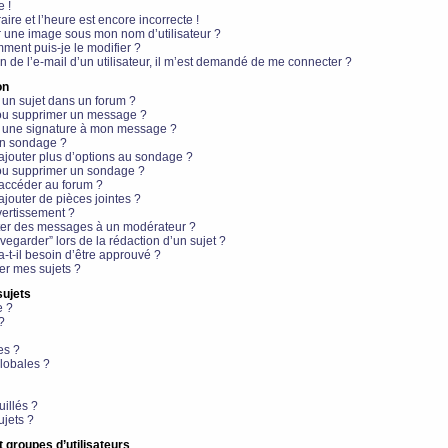
e !
aire et l’heure est encore incorrecte !
r une image sous mon nom d’utilisateur ?
ment puis-je le modifier ?
en de l’e-mail d’un utilisateur, il m’est demandé de me connecter ?
on
 un sujet dans un forum ?
 ou supprimer un message ?
r une signature à mon message ?
un sondage ?
ajouter plus d’options au sondage ?
ou supprimer un sondage ?
 accéder au forum ?
ajouter de pièces jointes ?
vertissement ?
ter des messages à un modérateur ?
egarder” lors de la rédaction d’un sujet ?
t-il besoin d’être approuvé ?
r mes sujets ?
sujets
e ?
?
es ?
lobales ?
uillés ?
ujets ?
t groupes d’utilisateurs