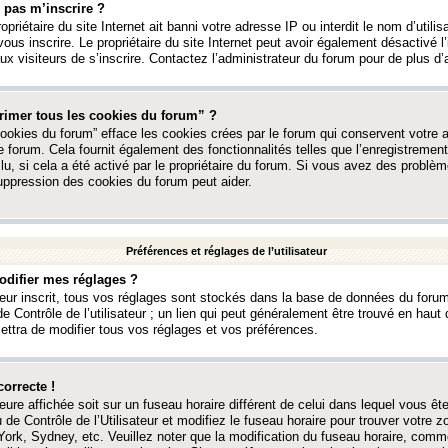
 pas m’inscrire ?
ropriétaire du site Internet ait banni votre adresse IP ou interdit le nom d’utili
vous inscrire. Le propriétaire du site Internet peut avoir également désactivé l’
 visiteurs de s’inscrire. Contactez l’administrateur du forum pour de plus d’
rimer tous les cookies du forum” ?
ookies du forum” efface les cookies crées par le forum qui conservent votre au
e forum. Cela fournit également des fonctionnalités telles que l’enregistrement
u, si cela a été activé par le propriétaire du forum. Si vous avez des probl
uppression des cookies du forum peut aider.
Préférences et réglages de l’utilisateur
difier mes réglages ?
teur inscrit, tous vos réglages sont stockés dans la base de données du forum
e Contrôle de l’utilisateur ; un lien qui peut généralement être trouvé en hau
tra de modifier tous vos réglages et vos préférences.
correcte !
heure affichée soit sur un fuseau horaire différent de celui dans lequel vous ête
 de Contrôle de l’Utilisateur et modifiez le fuseau horaire pour trouver votre z
ork, Sydney, etc. Veuillez noter que la modification du fuseau horaire, comm