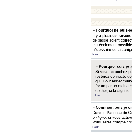
» Pourquoi ne puis-j
Il y a plusieurs raison
de passe soient correct
est également possible q
nécessaire de la corrige
Haut
» Pourquoi suis-je
Si vous ne cochez p
resterez connecté que
qui. Pour rester con
forum par un ordinate
cocher, cela signifie 
Haut
» Comment puis-je em
Dans le Panneau de Con
en ligne
, si vous activ
Vous serez compté com
Haut