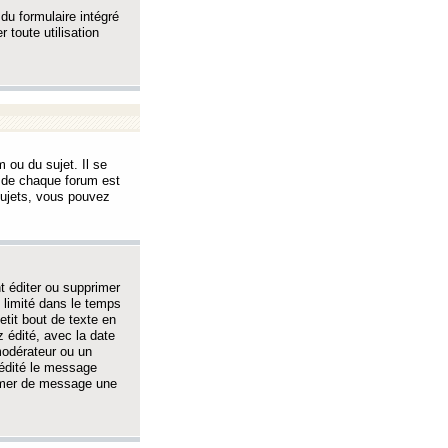
 du formulaire intégré
 toute utilisation
 ou du sujet. Il se
s de chaque forum est
sujets, vous pouvez
 éditer ou supprimer
 limité dans le temps
tit bout de texte en
 édité, avec la date
 modérateur ou un
 édité le message
rimer de message une