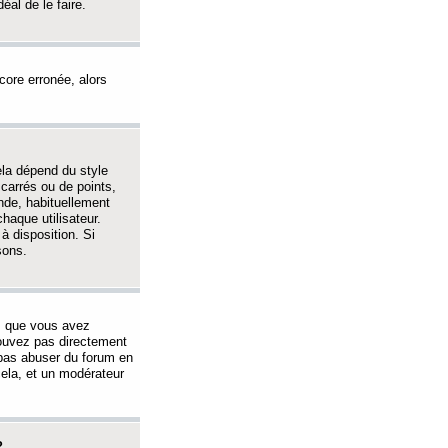
éal de le faire.
ncore erronée, alors
ela dépend du style
 carrés ou de points,
nde, habituellement
haque utilisateur.
à disposition. Si
sons.
s que vous avez
 pouvez pas directement
 pas abuser du forum en
ela, et un modérateur
?