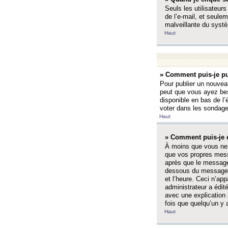
Seuls les utilisateurs
de l’e-mail, et seulem
malveillante du systè
Haut
» Comment puis-je pu
Pour publier un nouveau
peut que vous ayez bes
disponible en bas de l
voter dans les sondage
Haut
» Comment puis-je 
À moins que vous ne 
que vos propres mess
après que le message 
dessous du message l
et l’heure. Ceci n’ap
administrateur a édit
avec une explication
fois que quelqu’un y 
Haut