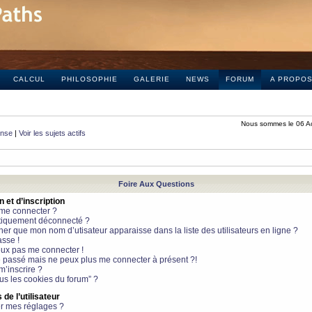
CALCUL
PHILOSOPHIE
GALERIE
NEWS
FORUM
A PROPO
Nous sommes le 06 A
onse
|
Voir les sujets actifs
Foire Aux Questions
et d’inscription
 me connecter ?
tiquement déconnecté ?
 que mon nom d’utisateur apparaisse dans la liste des utilisateurs en ligne ?
sse !
peux pas me connecter !
le passé mais ne peux plus me connecter à présent ?!
m’inscrire ?
ous les cookies du forum” ?
de l’utilisateur
r mes réglages ?