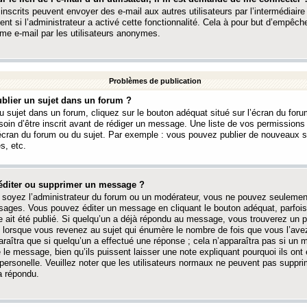
 inscrits peuvent envoyer des e-mail aux autres utilisateurs par l’intermédiaire
ent si l’administrateur a activé cette fonctionnalité. Cela à pour but d’empêcher
me e-mail par les utilisateurs anonymes.
Problèmes de publication
blier un sujet dans un forum ?
 sujet dans un forum, cliquez sur le bouton adéquat situé sur l’écran du forum
oin d’être inscrit avant de rédiger un message. Une liste de vos permission
’écran du forum ou du sujet. Par exemple : vous pouvez publier de nouveaux 
s, etc.
éditer ou supprimer un message ?
soyez l’administrateur du forum ou un modérateur, vous ne pouvez seulement
ages. Vous pouvez éditer un message en cliquant le bouton adéquat, parfois
ait été publié. Si quelqu’un a déjà répondu au message, vous trouverez un pe
orsque vous revenez au sujet qui énumère le nombre de fois que vous l’avez
paraîtra que si quelqu’un a effectué une réponse ; cela n’apparaîtra pas si un
é le message, bien qu’ils puissent laisser une note expliquant pourquoi ils ont
 personelle. Veuillez noter que les utilisateurs normaux ne peuvent pas supp
a répondu.