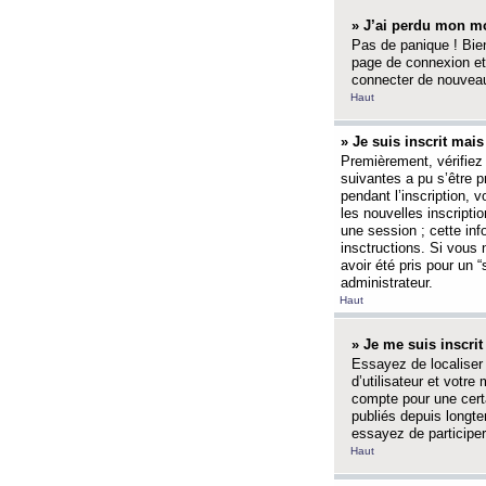
» J’ai perdu mon mo
Pas de panique ! Bien
page de connexion et
connecter de nouvea
Haut
» Je suis inscrit mai
Premièrement, vérifiez 
suivantes a pu s’être 
pendant l’inscription,
les nouvelles inscripti
une session ; cette inf
insctructions. Si vous 
avoir été pris pour un 
administrateur.
Haut
» Je me suis inscri
Essayez de localiser 
d’utilisateur et votr
compte pour une certa
publiés depuis longte
essayez de participe
Haut