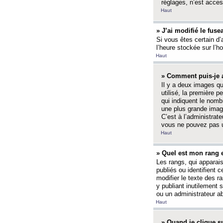
réglages, n’est access
Haut
» J’ai modifié le fuse
Si vous êtes certain d’
l’heure stockée sur l’ho
Haut
» Comment puis-je a
Il y a deux images q
utilisé, la première 
qui indiquent le nom
une plus grande image
C’est à l’administrate
vous ne pouvez pas ut
Haut
» Quel est mon rang 
Les rangs, qui apparai
publiés ou identifient 
modifier le texte des r
y publiant inutilement
ou un administrateur 
Haut
» Quand je clique su