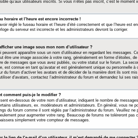
ible qu’aux utilisateurs inscrits. Si vous n’êtes pas inscrit, c’est le moment id
au horaire et l’heure est encore incorrecte !
avoir réglé le fuseau horaire et l’heure d’été correctement et que l’heure est e
rloge du serveur est incorrecte et les administrateurs devront la corriger.
fficher une image sous mon nom d’utilisateur ?
ui peuvent apparaître sous un nom d’utilisateur en regardant les messages. C
peut être une image associée à votre rang, généralement en forme d’étoiles, de
bre de messages que vous avez publiés, ou votre statut sur le forum. La seco
, est connue en tant qu’avatar et est généralement unique ou personnelle à c
ur du forum d’activer les avatars et de décider de la manière dont ils sont mis 
iliser d’avatars, contactez l’administrateur du forum et demandez lui ses rai
et comment puis-je le modifier ?
ssent en-dessous de votre nom d’utilisateur, indiquent le nombre de message
certains utilisateurs, ex. modérateurs et administateurs. En général, vous ne
angs du forum comme il sont réglés par l’administrateur du forum. Veuillez ne
 seulement pour augmenter votre rang. Beaucoup de forums ne toléreront pas c
abaissera simplement votre compteur de messages.
r le lien de l’e-mail d’un utilisateur, il m’est demandé de me connecter 