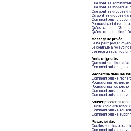
Que sont les administrat
Que sont les modérateur
Que sont les groupes d’ut
Où sont les groupes d’uti
Comment puis-je devenir
Pourquoi certains groupe
Qu’est-ce qu’un “Groupe d
Qu’est-ce que le lien “L’
Messagerie privée
Je ne peux pas envoyer 
Je continue à recevoir d
J’ai reçu un spam ou un 
Amis et ignorés
Que sont mes listes d’am
Comment puis-je ajouter 
Recherche dans les fo
Comment puis-je recherc
Pourquoi ma recherche n
Pourquoi ma recherche r
Comment puis-je recherch
Comment puis-je trouver
Souscription de sujets e
Quelle est la différence e
Comment puis-je souscrir
Comment puis-je supprim
Pièces jointes
Quelles sont les pièces j
Comment puis-je trouver 