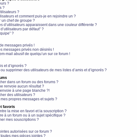
eurs ?
s ?
ilisateurs ?
lisateurs et comment puis-je en rejoindre un ?
 un chef de groupe ?
s d’utilisateurs apparaissent dans une couleur différente ?
’utilisateurs par défaut” ?
équipe” ?
de messages privés !
es messages privés non désirés !
em-mail abusif de quelqu’un sur ce forum !
is et d’ignorés ?
ou supprimer des utilisateurs de mes listes d’amis et d’ignorés ?
rums
her dans un forum ou des forums ?
e renvoie aucun résultat ?
envoie à une page blanche ?!
er des utilisateurs ?
 mes propres messages et sujets ?
t favoris
ntre la mise en favori et la souscription ?
e à un forum ou à un sujet spécifique ?
er mes souscriptions ?
ointes autorisées sur ce forum ?
toutes mes pièces jointes ?