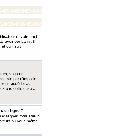
ilisateur et votre mot
s avoir été banni. Il
et qu’il soit
orum, vous ne
 compte par n’importe
i vous accéder au
oyez pas cette case à
s en ligne ?
on
Masquer votre statut
érateurs ou vous-même.