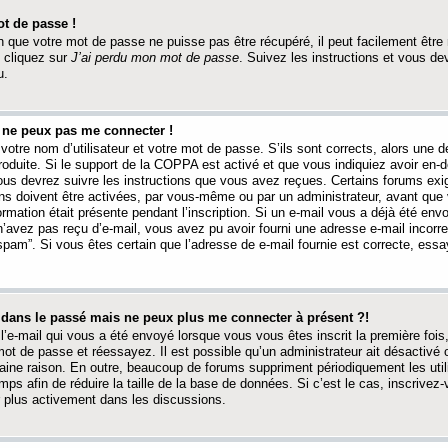
t de passe !
 que votre mot de passe ne puisse pas être récupéré, il peut facilement être ré
 cliquez sur
J’ai perdu mon mot de passe
. Suivez les instructions et vous de
u.
s ne peux pas me connecter !
votre nom d’utilisateur et votre mot de passe. S’ils sont corrects, alors une
produite. Si le support de la COPPA est activé et que vous indiquiez avoir en
 vous devrez suivre les instructions que vous avez reçues. Certains forums ex
ons doivent être activées, par vous-même ou par un administrateur, avant que 
ormation était présente pendant l’inscription. Si un e-mail vous a déjà été env
n’avez pas reçu d’e-mail, vous avez pu avoir fourni une adresse e-mail incorre
“spam”. Si vous êtes certain que l’adresse de e-mail fournie est correcte, ess
t dans le passé mais ne peux plus me connecter à présent ?!
l’e-mail qui vous a été envoyé lorsque vous vous êtes inscrit la première fois
e mot de passe et réessayez. Il est possible qu’un administrateur ait désactivé 
ine raison. En outre, beaucoup de forums suppriment périodiquement les utili
mps afin de réduire la taille de la base de données. Si c’est le cas, inscrive
r plus activement dans les discussions.