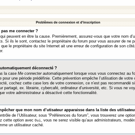
Problèmes de connexion et d’inscription
e pas me connecter ?
s qui peuvent en être la cause. Premièrement, assurez-vous que votre nom d’ut
s. Si ils le sont, contactez le propriétaire du forum pour vous assurer de ne pa
ue le propriétaire du site Internet ait une erreur de configuration de son côté, 
r.
 automatiquement déconnecté ?
as la case
Me connecter automatiquement
lorsque vous vous connectez au f
 pour une période prédéfinie. Cette prévention empêche l’utilisation de votre
necté, cochez cette case lors de votre connexion, ce n’est pas recommandé s
ur partagé, ex. librairie, cybercafé, ordinateur d’université, etc. Si vous ne v
que votre administrateur a désactivé cette fonctionnalité.
pêcher que mon nom d’utisateur apparaisse dans la liste des utilisateur
trôle de l’Utilisateur, sous “Préférences du forum”, vous trouverez une opti
ez cette option avec
, vous ne serez visible qu’aux administrateurs, mod
Oui
me un utilisateur caché.