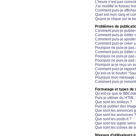
L’heure n’est pas correct
J’ai modifié le fuseau hor
Comment puis-je affiche
Quel est mon rang et com
Quand je clique sur le li
Problèmes de publicati
Comment puis-je publier
Comment puis-je éditer
Comment puis-je ajoute
Comment puis-je créer 
Pourquoi ne puis-je pas 
Comment puis-je éditer 
Pourquoi ne puis-je pas
Pourquoi ne puis-je pas 
Pourquoi ai-je reçu un a
Comment puis-je rappor
Qu’est-ce le bouton “Sauv
Pourquoi mon message a-
Comment puis-je remonte
Formatage et types de 
Qu’est-ce que le BBCod
Puis-je utiliser du HTML 
Que sont les smileys ?
Puis-je publier des imag
Que sont les annonces g
Que sont les annonces ?
Que sont les posts-it ?
Que sont les sujets verro
Que sont les icônes de s
Niveaux d’utilisateurs e