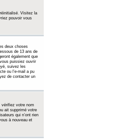
initialisé. Visitez la
vriez pouvoir vous
 des deux choses
-dessous de 13 ans de
igeront également que
vous puissiez ouvrir
oyé, suivez les
cte ou l’e-mail a pu
ayez de contacter un
, vérifiez votre nom
ou ait supprimé votre
sateurs qui n’ont rien
z-vous à nouveau et