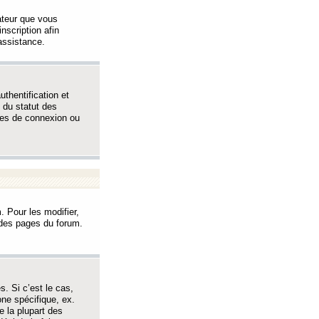
sateur que vous
inscription afin
assistance.
thentification et
 du statut des
èmes de connexion ou
. Pour les modifier,
t des pages du forum.
s. Si c’est le cas,
one spécifique, ex.
e la plupart des