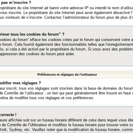
 pas m’inscrire ?
ropriétaire du site Internet ait banni votre adresse IP ou interdit le nom d’utili
vous inscrire. Le propriétaire du site Internet peut avoir également désactivé l’
 visiteurs de s’inscrire. Contactez l’administrateur du forum pour de plus d’
rimer tous les cookies du forum” ?
ookies du forum” efface les cookies crées par le forum qui conservent votre au
e forum. Cela fournit également des fonctionnalités telles que l’enregistrement
u, si cela a été activé par le propriétaire du forum. Si vous avez des probl
uppression des cookies du forum peut aider.
Préférences et réglages de l’utilisateur
difier mes réglages ?
teur inscrit, tous vos réglages sont stockés dans la base de données du forum
e Contrôle de l’utilisateur ; un lien qui peut généralement être trouvé en hau
tra de modifier tous vos réglages et vos préférences.
correcte !
heure affichée soit sur un fuseau horaire différent de celui dans lequel vous ête
 de Contrôle de l’Utilisateur et modifiez le fuseau horaire pour trouver votre z
ork, Sydney, etc. Veuillez noter que la modification du fuseau horaire, comm