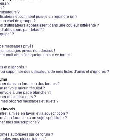
eurs ?
s ?
ilisateurs ?
lisateurs et comment puis-je en rejoindre un ?
 un chef de groupe ?
s d’utilisateurs apparaissent dans une couleur différente ?
’utilisateurs par défaut” ?
équipe” ?
de messages privés !
es messages privés non désirés !
em-mail abusif de quelqu’un sur ce forum !
is et d’ignorés ?
ou supprimer des utilisateurs de mes listes d’amis et d’ignorés ?
rums
her dans un forum ou des forums ?
e renvoie aucun résultat ?
envoie à une page blanche ?!
er des utilisateurs ?
 mes propres messages et sujets ?
t favoris
ntre la mise en favori et la souscription ?
e à un forum ou à un sujet spécifique ?
er mes souscriptions ?
ointes autorisées sur ce forum ?
toutes mes pièces jointes ?