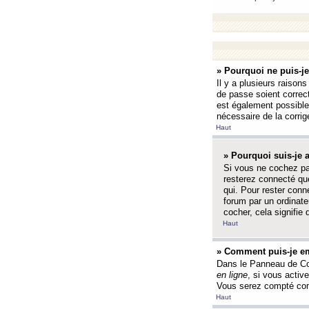
» Pourquoi ne puis-j
Il y a plusieurs raison
de passe soient correct
est également possible q
nécessaire de la corrige
Haut
» Pourquoi suis-je
Si vous ne cochez p
resterez connecté que
qui. Pour rester con
forum par un ordinate
cocher, cela signifie 
Haut
» Comment puis-je em
Dans le Panneau de Con
en ligne
, si vous activ
Vous serez compté com
Haut