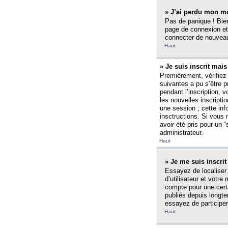
» J’ai perdu mon mo
Pas de panique ! Bien
page de connexion et
connecter de nouvea
Haut
» Je suis inscrit mai
Premièrement, vérifiez 
suivantes a pu s’être 
pendant l’inscription,
les nouvelles inscripti
une session ; cette inf
insctructions. Si vous 
avoir été pris pour un 
administrateur.
Haut
» Je me suis inscri
Essayez de localiser 
d’utilisateur et votr
compte pour une certa
publiés depuis longte
essayez de participe
Haut