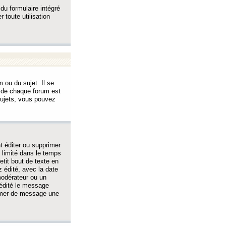
 du formulaire intégré
 toute utilisation
 ou du sujet. Il se
s de chaque forum est
sujets, vous pouvez
 éditer ou supprimer
 limité dans le temps
tit bout de texte en
 édité, avec la date
 modérateur ou un
 édité le message
rimer de message une