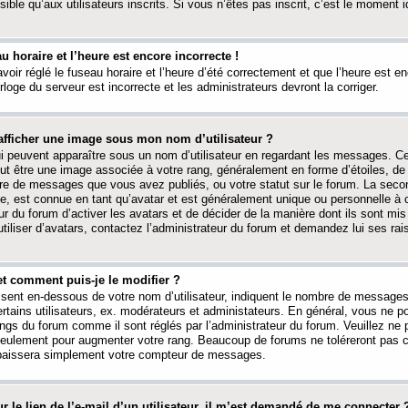
ible qu’aux utilisateurs inscrits. Si vous n’êtes pas inscrit, c’est le moment id
au horaire et l’heure est encore incorrecte !
avoir réglé le fuseau horaire et l’heure d’été correctement et que l’heure est e
rloge du serveur est incorrecte et les administrateurs devront la corriger.
fficher une image sous mon nom d’utilisateur ?
ui peuvent apparaître sous un nom d’utilisateur en regardant les messages. C
peut être une image associée à votre rang, généralement en forme d’étoiles, de
bre de messages que vous avez publiés, ou votre statut sur le forum. La seco
, est connue en tant qu’avatar et est généralement unique ou personnelle à c
ur du forum d’activer les avatars et de décider de la manière dont ils sont mis 
iliser d’avatars, contactez l’administrateur du forum et demandez lui ses rai
et comment puis-je le modifier ?
ssent en-dessous de votre nom d’utilisateur, indiquent le nombre de message
certains utilisateurs, ex. modérateurs et administateurs. En général, vous ne
angs du forum comme il sont réglés par l’administrateur du forum. Veuillez ne
 seulement pour augmenter votre rang. Beaucoup de forums ne toléreront pas c
abaissera simplement votre compteur de messages.
r le lien de l’e-mail d’un utilisateur, il m’est demandé de me connecter 