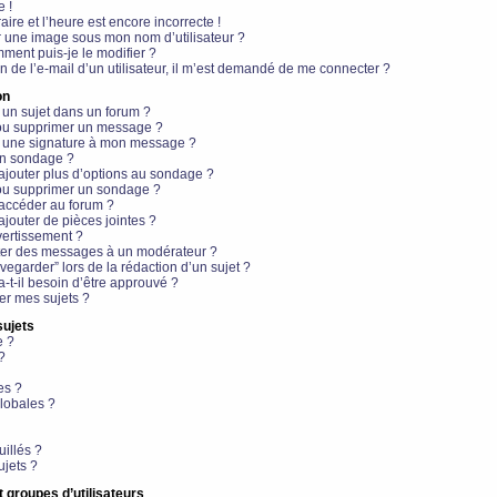
e !
aire et l’heure est encore incorrecte !
r une image sous mon nom d’utilisateur ?
ment puis-je le modifier ?
en de l’e-mail d’un utilisateur, il m’est demandé de me connecter ?
on
 un sujet dans un forum ?
 ou supprimer un message ?
r une signature à mon message ?
un sondage ?
ajouter plus d’options au sondage ?
ou supprimer un sondage ?
 accéder au forum ?
ajouter de pièces jointes ?
vertissement ?
ter des messages à un modérateur ?
egarder” lors de la rédaction d’un sujet ?
t-il besoin d’être approuvé ?
r mes sujets ?
sujets
e ?
?
es ?
lobales ?
uillés ?
ujets ?
t groupes d’utilisateurs