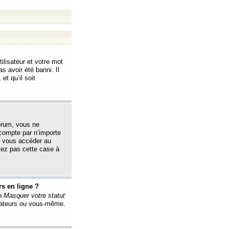
ilisateur et votre mot
s avoir été banni. Il
et qu’il soit
orum, vous ne
 compte par n’importe
i vous accéder au
oyez pas cette case à
s en ligne ?
on
Masquer votre statut
érateurs ou vous-même.