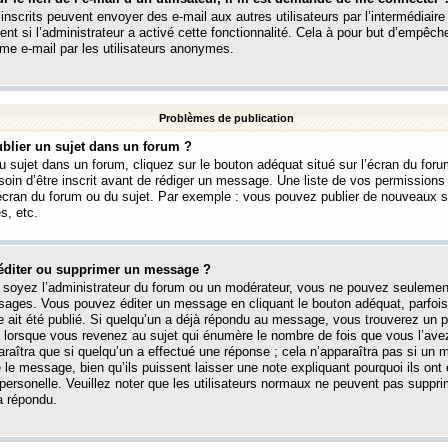
 inscrits peuvent envoyer des e-mail aux autres utilisateurs par l’intermédiaire
ent si l’administrateur a activé cette fonctionnalité. Cela à pour but d’empêcher
me e-mail par les utilisateurs anonymes.
Problèmes de publication
blier un sujet dans un forum ?
 sujet dans un forum, cliquez sur le bouton adéquat situé sur l’écran du forum
oin d’être inscrit avant de rédiger un message. Une liste de vos permission
’écran du forum ou du sujet. Par exemple : vous pouvez publier de nouveaux 
s, etc.
éditer ou supprimer un message ?
soyez l’administrateur du forum ou un modérateur, vous ne pouvez seulement
ages. Vous pouvez éditer un message en cliquant le bouton adéquat, parfois
ait été publié. Si quelqu’un a déjà répondu au message, vous trouverez un pe
orsque vous revenez au sujet qui énumère le nombre de fois que vous l’avez
paraîtra que si quelqu’un a effectué une réponse ; cela n’apparaîtra pas si un
é le message, bien qu’ils puissent laisser une note expliquant pourquoi ils ont
 personelle. Veuillez noter que les utilisateurs normaux ne peuvent pas supp
a répondu.