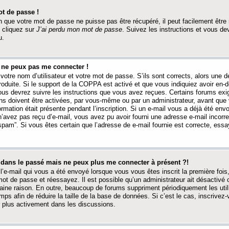
t de passe !
 que votre mot de passe ne puisse pas être récupéré, il peut facilement être ré
 cliquez sur
J’ai perdu mon mot de passe
. Suivez les instructions et vous de
u.
s ne peux pas me connecter !
votre nom d’utilisateur et votre mot de passe. S’ils sont corrects, alors une
produite. Si le support de la COPPA est activé et que vous indiquiez avoir en
 vous devrez suivre les instructions que vous avez reçues. Certains forums ex
ons doivent être activées, par vous-même ou par un administrateur, avant que 
ormation était présente pendant l’inscription. Si un e-mail vous a déjà été env
n’avez pas reçu d’e-mail, vous avez pu avoir fourni une adresse e-mail incorre
“spam”. Si vous êtes certain que l’adresse de e-mail fournie est correcte, ess
t dans le passé mais ne peux plus me connecter à présent ?!
l’e-mail qui vous a été envoyé lorsque vous vous êtes inscrit la première fois
e mot de passe et réessayez. Il est possible qu’un administrateur ait désactivé 
ine raison. En outre, beaucoup de forums suppriment périodiquement les utili
mps afin de réduire la taille de la base de données. Si c’est le cas, inscrive
r plus activement dans les discussions.