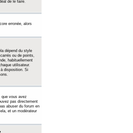
éal de le faire.
ncore erronée, alors
ela dépend du style
 carrés ou de points,
nde, habituellement
haque utilisateur.
à disposition. Si
sons.
s que vous avez
 pouvez pas directement
 pas abuser du forum en
ela, et un modérateur
?