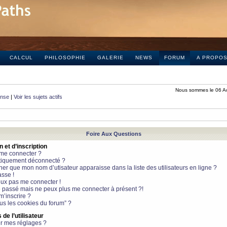
CALCUL
PHILOSOPHIE
GALERIE
NEWS
FORUM
A PROPO
Nous sommes le 06 A
onse
|
Voir les sujets actifs
Foire Aux Questions
et d’inscription
 me connecter ?
tiquement déconnecté ?
 que mon nom d’utisateur apparaisse dans la liste des utilisateurs en ligne ?
sse !
peux pas me connecter !
le passé mais ne peux plus me connecter à présent ?!
m’inscrire ?
ous les cookies du forum” ?
de l’utilisateur
r mes réglages ?