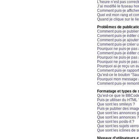
L’heure n’est pas correct
J’ai modifié le fuseau hor
Comment puis-je affiche
Quel est mon rang et com
Quand je clique sur le li
Problèmes de publicati
Comment puis-je publier
Comment puis-je éditer
Comment puis-je ajoute
Comment puis-je créer 
Pourquoi ne puis-je pas 
Comment puis-je éditer 
Pourquoi ne puis-je pas
Pourquoi ne puis-je pas 
Pourquoi ai-je reçu un a
Comment puis-je rappor
Qu’est-ce le bouton “Sauv
Pourquoi mon message a-
Comment puis-je remonte
Formatage et types de 
Qu’est-ce que le BBCod
Puis-je utiliser du HTML 
Que sont les smileys ?
Puis-je publier des imag
Que sont les annonces g
Que sont les annonces ?
Que sont les posts-it ?
Que sont les sujets verro
Que sont les icônes de s
Niveaux d’utilisateurs e