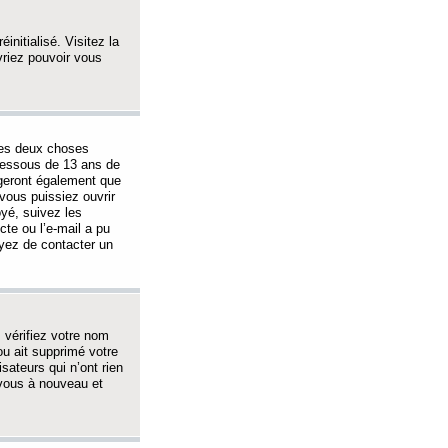
initialisé. Visitez la
vriez pouvoir vous
 des deux choses
-dessous de 13 ans de
igeront également que
vous puissiez ouvrir
oyé, suivez les
cte ou l’e-mail a pu
ayez de contacter un
, vérifiez votre nom
ou ait supprimé votre
sateurs qui n’ont rien
z-vous à nouveau et