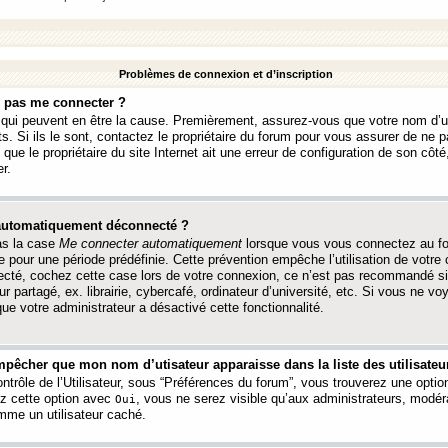
Problèmes de connexion et d’inscription
e pas me connecter ?
s qui peuvent en être la cause. Premièrement, assurez-vous que votre nom d’ut
s. Si ils le sont, contactez le propriétaire du forum pour vous assurer de ne pa
ue le propriétaire du site Internet ait une erreur de configuration de son côté, 
r.
 automatiquement déconnecté ?
as la case
Me connecter automatiquement
lorsque vous vous connectez au f
 pour une période prédéfinie. Cette prévention empêche l’utilisation de votre
necté, cochez cette case lors de votre connexion, ce n’est pas recommandé s
ur partagé, ex. librairie, cybercafé, ordinateur d’université, etc. Si vous ne v
que votre administrateur a désactivé cette fonctionnalité.
pêcher que mon nom d’utisateur apparaisse dans la liste des utilisateur
trôle de l’Utilisateur, sous “Préférences du forum”, vous trouverez une opti
ez cette option avec
, vous ne serez visible qu’aux administrateurs, mod
Oui
me un utilisateur caché.