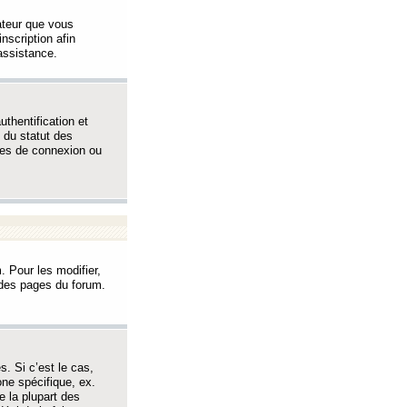
sateur que vous
inscription afin
assistance.
thentification et
 du statut des
èmes de connexion ou
. Pour les modifier,
t des pages du forum.
s. Si c’est le cas,
one spécifique, ex.
e la plupart des