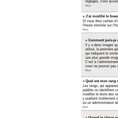
réglages, n’est access
Haut
» J’ai modifié le fuse
Si vous êtes certain d’
l’heure stockée sur l’ho
Haut
» Comment puis-je a
Il y a deux images q
utilisé, la première 
qui indiquent le nom
une plus grande image
C’est à l’administrate
vous ne pouvez pas ut
Haut
» Quel est mon rang 
Les rangs, qui apparai
publiés ou identifient 
modifier le texte des r
y publiant inutilement
ou un administrateur 
Haut
» Quand je clique su