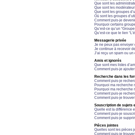
Que sont les administrat
Que sont les modérateur
Que sont les groupes d’ut
Où sont les groupes d’uti
Comment puis-je devenir
Pourquoi certains groupe
Qu’est-ce qu’un “Groupe d
Qu’est-ce que le lien “L’
Messagerie privée
Je ne peux pas envoyer 
Je continue à recevoir d
J’ai reçu un spam ou un 
Amis et ignorés
Que sont mes listes d’am
Comment puis-je ajouter 
Recherche dans les fo
Comment puis-je recherc
Pourquoi ma recherche n
Pourquoi ma recherche r
Comment puis-je recherch
Comment puis-je trouver
Souscription de sujets e
Quelle est la différence e
Comment puis-je souscrir
Comment puis-je supprim
Pièces jointes
Quelles sont les pièces j
Comment puis-je trouver 