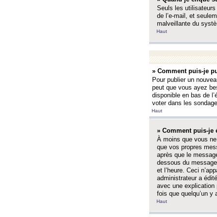
Seuls les utilisateurs
de l’e-mail, et seulem
malveillante du systè
Haut
» Comment puis-je pu
Pour publier un nouveau
peut que vous ayez bes
disponible en bas de l
voter dans les sondage
Haut
» Comment puis-je 
À moins que vous ne 
que vos propres mess
après que le message 
dessous du message l
et l’heure. Ceci n’ap
administrateur a édit
avec une explication
fois que quelqu’un y 
Haut