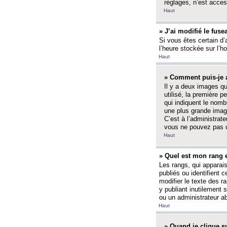
réglages, n’est access
Haut
» J’ai modifié le fuse
Si vous êtes certain d’
l’heure stockée sur l’ho
Haut
» Comment puis-je a
Il y a deux images q
utilisé, la première 
qui indiquent le nom
une plus grande image
C’est à l’administrate
vous ne pouvez pas ut
Haut
» Quel est mon rang 
Les rangs, qui apparai
publiés ou identifient 
modifier le texte des r
y publiant inutilement
ou un administrateur 
Haut
» Quand je clique su