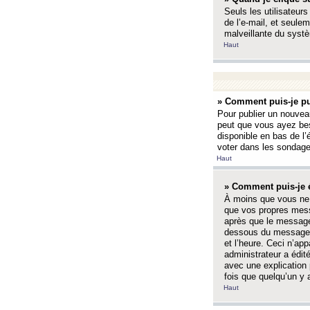
Seuls les utilisateurs
de l’e-mail, et seulem
malveillante du systè
Haut
» Comment puis-je pu
Pour publier un nouveau
peut que vous ayez bes
disponible en bas de l
voter dans les sondage
Haut
» Comment puis-je 
À moins que vous ne 
que vos propres mess
après que le message 
dessous du message l
et l’heure. Ceci n’ap
administrateur a édit
avec une explication
fois que quelqu’un y 
Haut