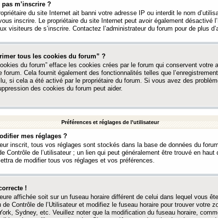
 pas m’inscrire ?
ropriétaire du site Internet ait banni votre adresse IP ou interdit le nom d’utili
vous inscrire. Le propriétaire du site Internet peut avoir également désactivé l’
 visiteurs de s’inscrire. Contactez l’administrateur du forum pour de plus d’
rimer tous les cookies du forum” ?
ookies du forum” efface les cookies crées par le forum qui conservent votre au
e forum. Cela fournit également des fonctionnalités telles que l’enregistrement
u, si cela a été activé par le propriétaire du forum. Si vous avez des probl
uppression des cookies du forum peut aider.
Préférences et réglages de l’utilisateur
difier mes réglages ?
teur inscrit, tous vos réglages sont stockés dans la base de données du forum
e Contrôle de l’utilisateur ; un lien qui peut généralement être trouvé en hau
tra de modifier tous vos réglages et vos préférences.
correcte !
heure affichée soit sur un fuseau horaire différent de celui dans lequel vous ête
 de Contrôle de l’Utilisateur et modifiez le fuseau horaire pour trouver votre z
ork, Sydney, etc. Veuillez noter que la modification du fuseau horaire, comm