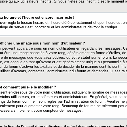
ible qu’aux utilisateurs inscrits. Si vous n’êtes pas inscrit, c’est le moment id
au horaire et l’heure est encore incorrecte !
avoir réglé le fuseau horaire et l’heure d’été correctement et que l’heure est e
rloge du serveur est incorrecte et les administrateurs devront la corriger.
fficher une image sous mon nom d’utilisateur ?
ui peuvent apparaître sous un nom d’utilisateur en regardant les messages. C
peut être une image associée à votre rang, généralement en forme d’étoiles, de
bre de messages que vous avez publiés, ou votre statut sur le forum. La seco
, est connue en tant qu’avatar et est généralement unique ou personnelle à c
ur du forum d’activer les avatars et de décider de la manière dont ils sont mis 
iliser d’avatars, contactez l’administrateur du forum et demandez lui ses rai
et comment puis-je le modifier ?
ssent en-dessous de votre nom d’utilisateur, indiquent le nombre de message
certains utilisateurs, ex. modérateurs et administateurs. En général, vous ne
angs du forum comme il sont réglés par l’administrateur du forum. Veuillez ne
 seulement pour augmenter votre rang. Beaucoup de forums ne toléreront pas c
abaissera simplement votre compteur de messages.
r le lien de l’e-mail d’un utilisateur, il m’est demandé de me connecter 