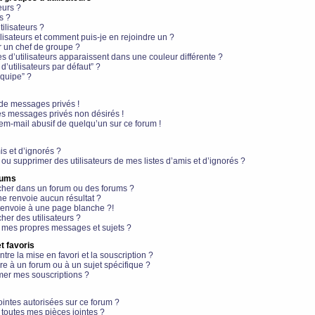
eurs ?
s ?
ilisateurs ?
lisateurs et comment puis-je en rejoindre un ?
 un chef de groupe ?
s d’utilisateurs apparaissent dans une couleur différente ?
’utilisateurs par défaut” ?
équipe” ?
de messages privés !
es messages privés non désirés !
em-mail abusif de quelqu’un sur ce forum !
is et d’ignorés ?
ou supprimer des utilisateurs de mes listes d’amis et d’ignorés ?
rums
her dans un forum ou des forums ?
e renvoie aucun résultat ?
envoie à une page blanche ?!
er des utilisateurs ?
 mes propres messages et sujets ?
t favoris
ntre la mise en favori et la souscription ?
e à un forum ou à un sujet spécifique ?
er mes souscriptions ?
ointes autorisées sur ce forum ?
toutes mes pièces jointes ?