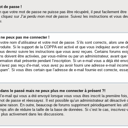
t de passe !
 que votre mot de passe ne puisse pas être récupéré, il peut facilement être ré
 cliquez sur
J’ai perdu mon mot de passe
. Suivez les instructions et vous de
u.
s ne peux pas me connecter !
votre nom d’utilisateur et votre mot de passe. S’ils sont corrects, alors une
produite. Si le support de la COPPA est activé et que vous indiquiez avoir en
 vous devrez suivre les instructions que vous avez reçues. Certains forums ex
ons doivent être activées, par vous-même ou par un administrateur, avant que 
ormation était présente pendant l’inscription. Si un e-mail vous a déjà été env
n’avez pas reçu d’e-mail, vous avez pu avoir fourni une adresse e-mail incorre
“spam”. Si vous êtes certain que l’adresse de e-mail fournie est correcte, ess
t dans le passé mais ne peux plus me connecter à présent ?!
l’e-mail qui vous a été envoyé lorsque vous vous êtes inscrit la première fois
e mot de passe et réessayez. Il est possible qu’un administrateur ait désactivé 
ine raison. En outre, beaucoup de forums suppriment périodiquement les utili
mps afin de réduire la taille de la base de données. Si c’est le cas, inscrive
r plus activement dans les discussions.