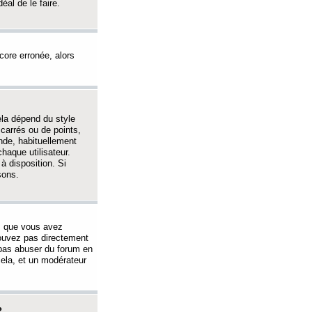
éal de le faire.
ncore erronée, alors
ela dépend du style
 carrés ou de points,
nde, habituellement
haque utilisateur.
à disposition. Si
sons.
s que vous avez
 pouvez pas directement
 pas abuser du forum en
ela, et un modérateur
?