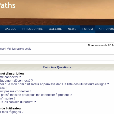
CALCUL
PHILOSOPHIE
GALERIE
NEWS
FORUM
A PROPO
Nous sommes le 06 A
onse
|
Voir les sujets actifs
Foire Aux Questions
et d’inscription
 me connecter ?
tiquement déconnecté ?
 que mon nom d’utisateur apparaisse dans la liste des utilisateurs en ligne ?
sse !
peux pas me connecter !
le passé mais ne peux plus me connecter à présent ?!
m’inscrire ?
ous les cookies du forum” ?
de l’utilisateur
r mes réglages ?