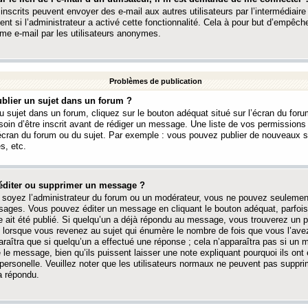
 inscrits peuvent envoyer des e-mail aux autres utilisateurs par l’intermédiaire
ent si l’administrateur a activé cette fonctionnalité. Cela à pour but d’empêcher
me e-mail par les utilisateurs anonymes.
Problèmes de publication
blier un sujet dans un forum ?
 sujet dans un forum, cliquez sur le bouton adéquat situé sur l’écran du forum
oin d’être inscrit avant de rédiger un message. Une liste de vos permission
’écran du forum ou du sujet. Par exemple : vous pouvez publier de nouveaux 
s, etc.
éditer ou supprimer un message ?
soyez l’administrateur du forum ou un modérateur, vous ne pouvez seulement
ages. Vous pouvez éditer un message en cliquant le bouton adéquat, parfois
ait été publié. Si quelqu’un a déjà répondu au message, vous trouverez un pe
orsque vous revenez au sujet qui énumère le nombre de fois que vous l’avez
paraîtra que si quelqu’un a effectué une réponse ; cela n’apparaîtra pas si un
é le message, bien qu’ils puissent laisser une note expliquant pourquoi ils ont
 personelle. Veuillez noter que les utilisateurs normaux ne peuvent pas supp
a répondu.