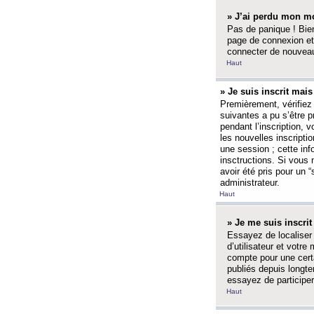
» J’ai perdu mon mo
Pas de panique ! Bien
page de connexion et
connecter de nouvea
Haut
» Je suis inscrit mai
Premièrement, vérifiez 
suivantes a pu s’être 
pendant l’inscription,
les nouvelles inscripti
une session ; cette inf
insctructions. Si vous 
avoir été pris pour un 
administrateur.
Haut
» Je me suis inscri
Essayez de localiser 
d’utilisateur et votr
compte pour une certa
publiés depuis longte
essayez de participe
Haut