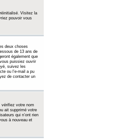
initialisé. Visitez la
vriez pouvoir vous
 des deux choses
-dessous de 13 ans de
igeront également que
vous puissiez ouvrir
oyé, suivez les
cte ou l’e-mail a pu
ayez de contacter un
, vérifiez votre nom
ou ait supprimé votre
sateurs qui n’ont rien
z-vous à nouveau et