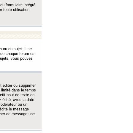
 du formulaire intégré
 toute utilisation
 ou du sujet. Il se
s de chaque forum est
sujets, vous pouvez
 éditer ou supprimer
 limité dans le temps
tit bout de texte en
 édité, avec la date
 modérateur ou un
 édité le message
rimer de message une