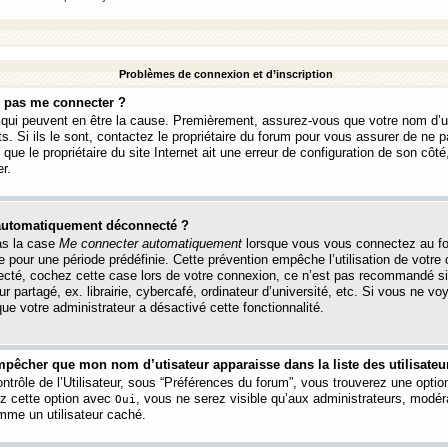
Problèmes de connexion et d’inscription
e pas me connecter ?
s qui peuvent en être la cause. Premièrement, assurez-vous que votre nom d’ut
s. Si ils le sont, contactez le propriétaire du forum pour vous assurer de ne pa
ue le propriétaire du site Internet ait une erreur de configuration de son côté, 
r.
 automatiquement déconnecté ?
as la case
Me connecter automatiquement
lorsque vous vous connectez au f
 pour une période prédéfinie. Cette prévention empêche l’utilisation de votre
necté, cochez cette case lors de votre connexion, ce n’est pas recommandé s
ur partagé, ex. librairie, cybercafé, ordinateur d’université, etc. Si vous ne v
que votre administrateur a désactivé cette fonctionnalité.
pêcher que mon nom d’utisateur apparaisse dans la liste des utilisateur
trôle de l’Utilisateur, sous “Préférences du forum”, vous trouverez une opti
ez cette option avec
, vous ne serez visible qu’aux administrateurs, mod
Oui
me un utilisateur caché.