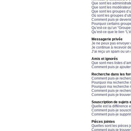
Que sont les administrat
Que sont les modérateur
Que sont les groupes d’ut
Où sont les groupes d’uti
Comment puis-je devenir
Pourquoi certains groupe
Qu’est-ce qu’un “Groupe d
Qu’est-ce que le lien “L’
Messagerie privée
Je ne peux pas envoyer 
Je continue à recevoir d
J’ai reçu un spam ou un 
Amis et ignorés
Que sont mes listes d’am
Comment puis-je ajouter 
Recherche dans les fo
Comment puis-je recherc
Pourquoi ma recherche n
Pourquoi ma recherche r
Comment puis-je recherch
Comment puis-je trouver
Souscription de sujets e
Quelle est la différence e
Comment puis-je souscrir
Comment puis-je supprim
Pièces jointes
Quelles sont les pièces j
Comment puis-je trouver 