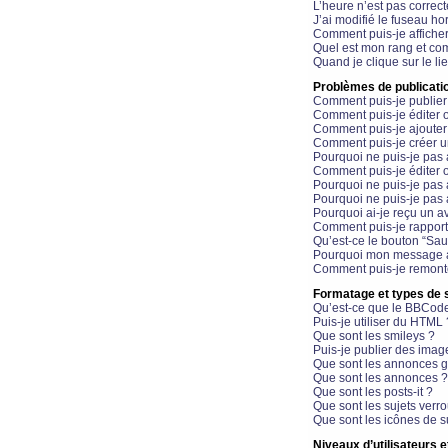
L’heure n’est pas correct
J’ai modifié le fuseau hor
Comment puis-je affiche
Quel est mon rang et com
Quand je clique sur le li
Problèmes de publicati
Comment puis-je publier
Comment puis-je éditer
Comment puis-je ajoute
Comment puis-je créer 
Pourquoi ne puis-je pas 
Comment puis-je éditer 
Pourquoi ne puis-je pas
Pourquoi ne puis-je pas 
Pourquoi ai-je reçu un a
Comment puis-je rappor
Qu’est-ce le bouton “Sauv
Pourquoi mon message a-
Comment puis-je remonte
Formatage et types de 
Qu’est-ce que le BBCod
Puis-je utiliser du HTML 
Que sont les smileys ?
Puis-je publier des imag
Que sont les annonces g
Que sont les annonces ?
Que sont les posts-it ?
Que sont les sujets verro
Que sont les icônes de s
Niveaux d’utilisateurs e