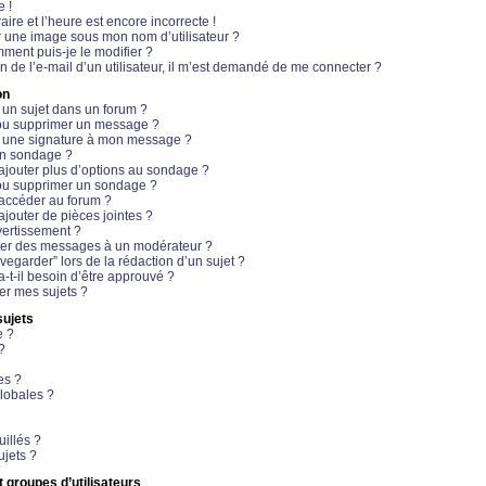
e !
aire et l’heure est encore incorrecte !
r une image sous mon nom d’utilisateur ?
ment puis-je le modifier ?
en de l’e-mail d’un utilisateur, il m’est demandé de me connecter ?
on
 un sujet dans un forum ?
 ou supprimer un message ?
r une signature à mon message ?
un sondage ?
ajouter plus d’options au sondage ?
ou supprimer un sondage ?
 accéder au forum ?
ajouter de pièces jointes ?
vertissement ?
ter des messages à un modérateur ?
egarder” lors de la rédaction d’un sujet ?
t-il besoin d’être approuvé ?
r mes sujets ?
sujets
e ?
?
es ?
lobales ?
uillés ?
ujets ?
t groupes d’utilisateurs