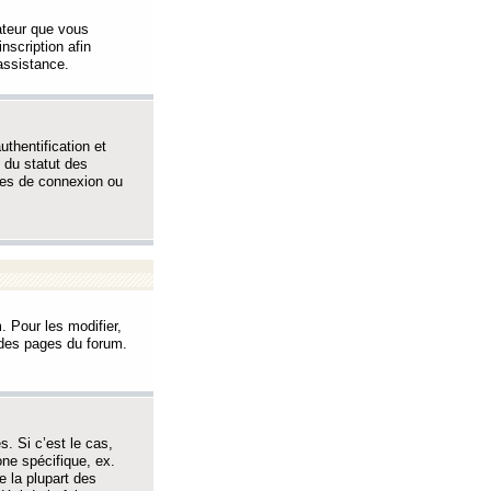
sateur que vous
inscription afin
assistance.
thentification et
 du statut des
èmes de connexion ou
. Pour les modifier,
t des pages du forum.
s. Si c’est le cas,
one spécifique, ex.
e la plupart des