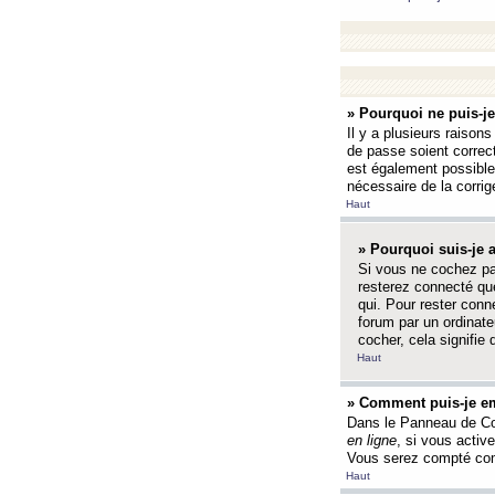
» Pourquoi ne puis-j
Il y a plusieurs raison
de passe soient correct
est également possible q
nécessaire de la corrige
Haut
» Pourquoi suis-je
Si vous ne cochez p
resterez connecté que
qui. Pour rester con
forum par un ordinate
cocher, cela signifie 
Haut
» Comment puis-je em
Dans le Panneau de Con
en ligne
, si vous activ
Vous serez compté com
Haut