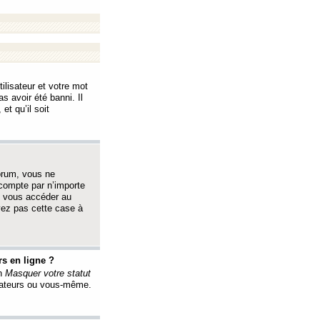
ilisateur et votre mot
s avoir été banni. Il
et qu’il soit
orum, vous ne
 compte par n’importe
i vous accéder au
oyez pas cette case à
s en ligne ?
on
Masquer votre statut
érateurs ou vous-même.