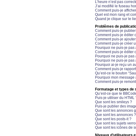
L’heure n’est pas correct
J’ai modifié le fuseau hor
Comment puis-je affiche
Quel est mon rang et com
Quand je clique sur le li
Problèmes de publicati
Comment puis-je publier
Comment puis-je éditer
Comment puis-je ajoute
Comment puis-je créer 
Pourquoi ne puis-je pas 
Comment puis-je éditer 
Pourquoi ne puis-je pas
Pourquoi ne puis-je pas 
Pourquoi ai-je reçu un a
Comment puis-je rappor
Qu’est-ce le bouton “Sauv
Pourquoi mon message a-
Comment puis-je remonte
Formatage et types de 
Qu’est-ce que le BBCod
Puis-je utiliser du HTML 
Que sont les smileys ?
Puis-je publier des imag
Que sont les annonces g
Que sont les annonces ?
Que sont les posts-it ?
Que sont les sujets verro
Que sont les icônes de s
Niveaux d’utilisateurs e