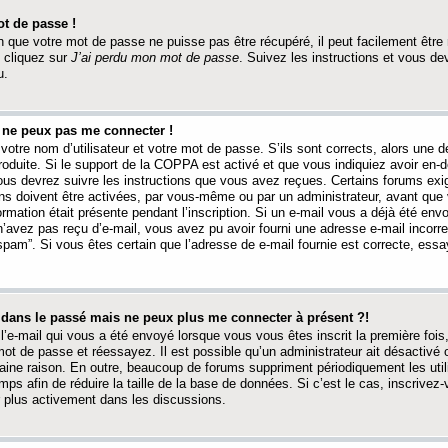
t de passe !
 que votre mot de passe ne puisse pas être récupéré, il peut facilement être ré
 cliquez sur
J’ai perdu mon mot de passe
. Suivez les instructions et vous de
u.
s ne peux pas me connecter !
votre nom d’utilisateur et votre mot de passe. S’ils sont corrects, alors une
produite. Si le support de la COPPA est activé et que vous indiquiez avoir en
 vous devrez suivre les instructions que vous avez reçues. Certains forums ex
ons doivent être activées, par vous-même ou par un administrateur, avant que 
ormation était présente pendant l’inscription. Si un e-mail vous a déjà été env
n’avez pas reçu d’e-mail, vous avez pu avoir fourni une adresse e-mail incorre
“spam”. Si vous êtes certain que l’adresse de e-mail fournie est correcte, ess
t dans le passé mais ne peux plus me connecter à présent ?!
l’e-mail qui vous a été envoyé lorsque vous vous êtes inscrit la première fois
e mot de passe et réessayez. Il est possible qu’un administrateur ait désactivé 
ine raison. En outre, beaucoup de forums suppriment périodiquement les utili
mps afin de réduire la taille de la base de données. Si c’est le cas, inscrive
r plus activement dans les discussions.