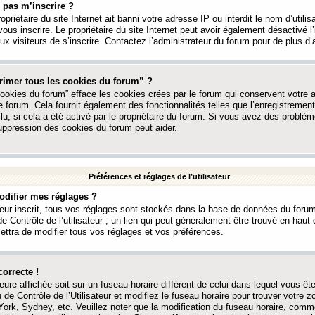
 pas m’inscrire ?
ropriétaire du site Internet ait banni votre adresse IP ou interdit le nom d’utili
vous inscrire. Le propriétaire du site Internet peut avoir également désactivé l’
 visiteurs de s’inscrire. Contactez l’administrateur du forum pour de plus d’
rimer tous les cookies du forum” ?
ookies du forum” efface les cookies crées par le forum qui conservent votre au
e forum. Cela fournit également des fonctionnalités telles que l’enregistrement
u, si cela a été activé par le propriétaire du forum. Si vous avez des probl
uppression des cookies du forum peut aider.
Préférences et réglages de l’utilisateur
difier mes réglages ?
teur inscrit, tous vos réglages sont stockés dans la base de données du forum
e Contrôle de l’utilisateur ; un lien qui peut généralement être trouvé en hau
tra de modifier tous vos réglages et vos préférences.
correcte !
heure affichée soit sur un fuseau horaire différent de celui dans lequel vous ête
 de Contrôle de l’Utilisateur et modifiez le fuseau horaire pour trouver votre z
ork, Sydney, etc. Veuillez noter que la modification du fuseau horaire, comm