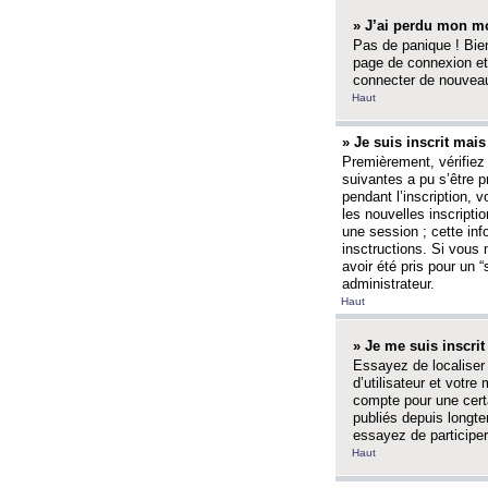
» J’ai perdu mon mo
Pas de panique ! Bien
page de connexion et
connecter de nouvea
Haut
» Je suis inscrit mai
Premièrement, vérifiez 
suivantes a pu s’être 
pendant l’inscription,
les nouvelles inscripti
une session ; cette inf
insctructions. Si vous 
avoir été pris pour un 
administrateur.
Haut
» Je me suis inscri
Essayez de localiser 
d’utilisateur et votr
compte pour une certa
publiés depuis longte
essayez de participe
Haut