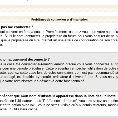
Problèmes de connexion et d’inscription
e pas me connecter ?
s qui peuvent en être la cause. Premièrement, assurez-vous que votre nom d’ut
s. Si ils le sont, contactez le propriétaire du forum pour vous assurer de ne pa
ue le propriétaire du site Internet ait une erreur de configuration de son côté, 
r.
 automatiquement déconnecté ?
as la case
Me connecter automatiquement
lorsque vous vous connectez au f
 pour une période prédéfinie. Cette prévention empêche l’utilisation de votre
necté, cochez cette case lors de votre connexion, ce n’est pas recommandé s
ur partagé, ex. librairie, cybercafé, ordinateur d’université, etc. Si vous ne v
que votre administrateur a désactivé cette fonctionnalité.
pêcher que mon nom d’utisateur apparaisse dans la liste des utilisateur
trôle de l’Utilisateur, sous “Préférences du forum”, vous trouverez une opti
ez cette option avec
, vous ne serez visible qu’aux administrateurs, mod
Oui
me un utilisateur caché.