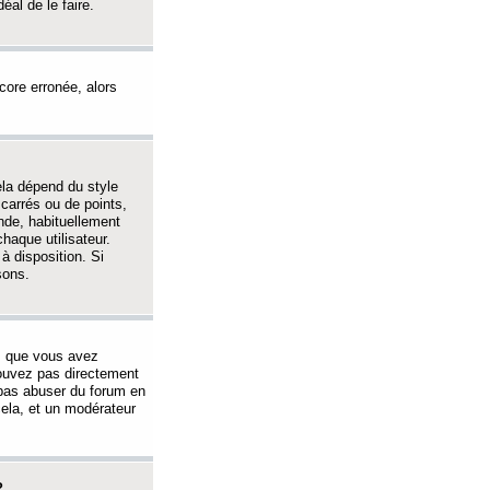
éal de le faire.
ncore erronée, alors
ela dépend du style
 carrés ou de points,
nde, habituellement
haque utilisateur.
à disposition. Si
sons.
s que vous avez
 pouvez pas directement
 pas abuser du forum en
ela, et un modérateur
?