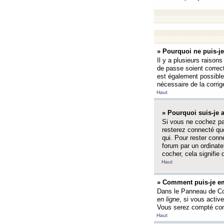
» Pourquoi ne puis-j
Il y a plusieurs raison
de passe soient correct
est également possible q
nécessaire de la corrige
Haut
» Pourquoi suis-je
Si vous ne cochez p
resterez connecté que
qui. Pour rester con
forum par un ordinate
cocher, cela signifie 
Haut
» Comment puis-je em
Dans le Panneau de Con
en ligne
, si vous activ
Vous serez compté com
Haut