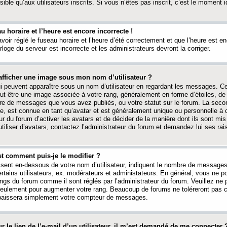
ible qu’aux utilisateurs inscrits. Si vous n’êtes pas inscrit, c’est le moment id
au horaire et l’heure est encore incorrecte !
avoir réglé le fuseau horaire et l’heure d’été correctement et que l’heure est e
rloge du serveur est incorrecte et les administrateurs devront la corriger.
fficher une image sous mon nom d’utilisateur ?
ui peuvent apparaître sous un nom d’utilisateur en regardant les messages. C
peut être une image associée à votre rang, généralement en forme d’étoiles, de
bre de messages que vous avez publiés, ou votre statut sur le forum. La seco
, est connue en tant qu’avatar et est généralement unique ou personnelle à c
ur du forum d’activer les avatars et de décider de la manière dont ils sont mis 
iliser d’avatars, contactez l’administrateur du forum et demandez lui ses rai
et comment puis-je le modifier ?
ssent en-dessous de votre nom d’utilisateur, indiquent le nombre de message
certains utilisateurs, ex. modérateurs et administateurs. En général, vous ne
angs du forum comme il sont réglés par l’administrateur du forum. Veuillez ne
 seulement pour augmenter votre rang. Beaucoup de forums ne toléreront pas c
abaissera simplement votre compteur de messages.
r le lien de l’e-mail d’un utilisateur, il m’est demandé de me connecter 