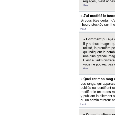
réglages, n’est access
Haut
» J’ai modifié le fuse
Si vous êtes certain d’
l’heure stockée sur l’ho
Haut
» Comment puis-je a
Il y a deux images q
utilisé, la première 
qui indiquent le nom
une plus grande image
C’est à l’administrate
vous ne pouvez pas ut
Haut
» Quel est mon rang 
Les rangs, qui apparai
publiés ou identifient 
modifier le texte des r
y publiant inutilement
ou un administrateur 
Haut
» Quand je clique su