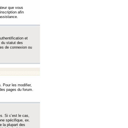
sateur que vous
inscription afin
assistance.
thentification et
 du statut des
èmes de connexion ou
. Pour les modifier,
t des pages du forum.
s. Si c’est le cas,
one spécifique, ex.
e la plupart des