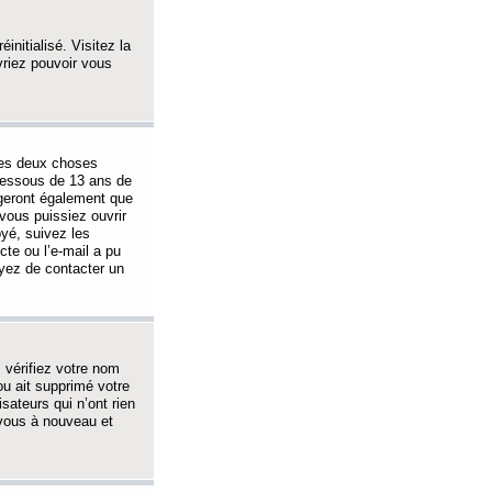
initialisé. Visitez la
vriez pouvoir vous
 des deux choses
-dessous de 13 ans de
igeront également que
vous puissiez ouvrir
oyé, suivez les
cte ou l’e-mail a pu
ayez de contacter un
, vérifiez votre nom
ou ait supprimé votre
sateurs qui n’ont rien
z-vous à nouveau et