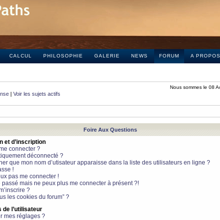
CALCUL
PHILOSOPHIE
GALERIE
NEWS
FORUM
A PROPO
Nous sommes le 08 A
onse
|
Voir les sujets actifs
Foire Aux Questions
et d’inscription
 me connecter ?
tiquement déconnecté ?
 que mon nom d’utisateur apparaisse dans la liste des utilisateurs en ligne ?
sse !
peux pas me connecter !
le passé mais ne peux plus me connecter à présent ?!
m’inscrire ?
ous les cookies du forum” ?
de l’utilisateur
r mes réglages ?