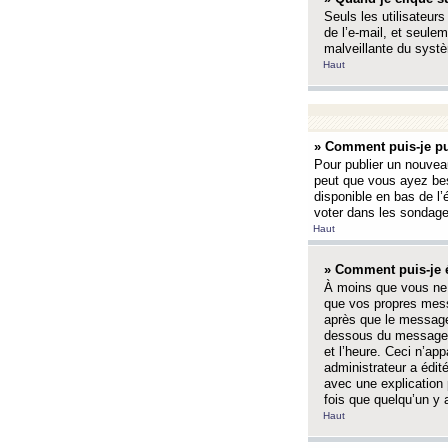
Seuls les utilisateurs
de l’e-mail, et seulem
malveillante du systè
Haut
» Comment puis-je pu
Pour publier un nouveau
peut que vous ayez bes
disponible en bas de l
voter dans les sondage
Haut
» Comment puis-je 
À moins que vous ne 
que vos propres mess
après que le message 
dessous du message l
et l’heure. Ceci n’ap
administrateur a édit
avec une explication
fois que quelqu’un y 
Haut