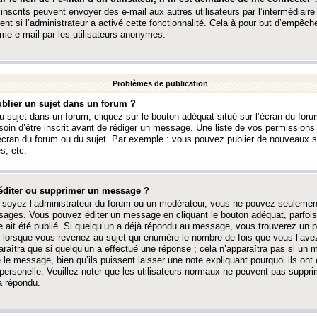
 inscrits peuvent envoyer des e-mail aux autres utilisateurs par l’intermédiaire
ent si l’administrateur a activé cette fonctionnalité. Cela à pour but d’empêcher
me e-mail par les utilisateurs anonymes.
Problèmes de publication
blier un sujet dans un forum ?
 sujet dans un forum, cliquez sur le bouton adéquat situé sur l’écran du forum
oin d’être inscrit avant de rédiger un message. Une liste de vos permission
’écran du forum ou du sujet. Par exemple : vous pouvez publier de nouveaux 
s, etc.
éditer ou supprimer un message ?
soyez l’administrateur du forum ou un modérateur, vous ne pouvez seulement
ages. Vous pouvez éditer un message en cliquant le bouton adéquat, parfois
ait été publié. Si quelqu’un a déjà répondu au message, vous trouverez un pe
orsque vous revenez au sujet qui énumère le nombre de fois que vous l’avez
paraîtra que si quelqu’un a effectué une réponse ; cela n’apparaîtra pas si un
é le message, bien qu’ils puissent laisser une note expliquant pourquoi ils ont
 personelle. Veuillez noter que les utilisateurs normaux ne peuvent pas supp
a répondu.