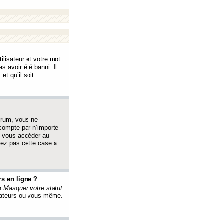
ilisateur et votre mot
s avoir été banni. Il
et qu’il soit
orum, vous ne
 compte par n’importe
i vous accéder au
oyez pas cette case à
s en ligne ?
on
Masquer votre statut
érateurs ou vous-même.