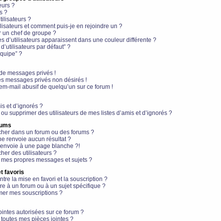
eurs ?
s ?
ilisateurs ?
lisateurs et comment puis-je en rejoindre un ?
 un chef de groupe ?
s d’utilisateurs apparaissent dans une couleur différente ?
’utilisateurs par défaut” ?
équipe” ?
de messages privés !
es messages privés non désirés !
em-mail abusif de quelqu’un sur ce forum !
is et d’ignorés ?
ou supprimer des utilisateurs de mes listes d’amis et d’ignorés ?
rums
her dans un forum ou des forums ?
e renvoie aucun résultat ?
envoie à une page blanche ?!
er des utilisateurs ?
 mes propres messages et sujets ?
t favoris
ntre la mise en favori et la souscription ?
e à un forum ou à un sujet spécifique ?
er mes souscriptions ?
ointes autorisées sur ce forum ?
toutes mes pièces jointes ?