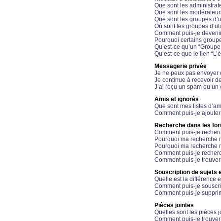
Que sont les administrat
Que sont les modérateur
Que sont les groupes d’ut
Où sont les groupes d’uti
Comment puis-je devenir
Pourquoi certains groupe
Qu’est-ce qu’un “Groupe d
Qu’est-ce que le lien “L’
Messagerie privée
Je ne peux pas envoyer 
Je continue à recevoir d
J’ai reçu un spam ou un 
Amis et ignorés
Que sont mes listes d’am
Comment puis-je ajouter 
Recherche dans les fo
Comment puis-je recherc
Pourquoi ma recherche n
Pourquoi ma recherche r
Comment puis-je recherch
Comment puis-je trouver
Souscription de sujets e
Quelle est la différence e
Comment puis-je souscrir
Comment puis-je supprim
Pièces jointes
Quelles sont les pièces j
Comment puis-je trouver 