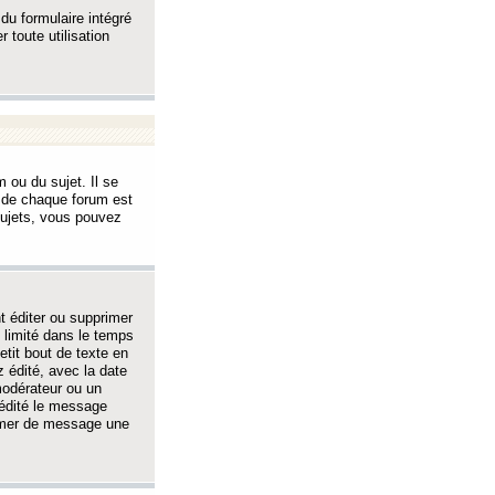
 du formulaire intégré
 toute utilisation
 ou du sujet. Il se
s de chaque forum est
sujets, vous pouvez
 éditer ou supprimer
 limité dans le temps
tit bout de texte en
 édité, avec la date
 modérateur ou un
 édité le message
rimer de message une