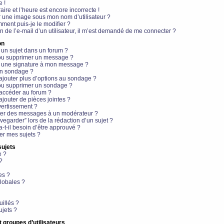
e !
aire et l’heure est encore incorrecte !
r une image sous mon nom d’utilisateur ?
ment puis-je le modifier ?
en de l’e-mail d’un utilisateur, il m’est demandé de me connecter ?
on
 un sujet dans un forum ?
 ou supprimer un message ?
r une signature à mon message ?
un sondage ?
ajouter plus d’options au sondage ?
ou supprimer un sondage ?
 accéder au forum ?
ajouter de pièces jointes ?
vertissement ?
ter des messages à un modérateur ?
egarder” lors de la rédaction d’un sujet ?
t-il besoin d’être approuvé ?
r mes sujets ?
sujets
e ?
?
es ?
lobales ?
uillés ?
ujets ?
t groupes d’utilisateurs