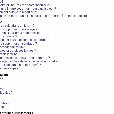
e !
aire et l’heure est encore incorrecte !
r une image sous mon nom d’utilisateur ?
ment puis-je le modifier ?
en de l’e-mail d’un utilisateur, il m’est demandé de me connecter ?
on
 un sujet dans un forum ?
 ou supprimer un message ?
r une signature à mon message ?
un sondage ?
ajouter plus d’options au sondage ?
ou supprimer un sondage ?
 accéder au forum ?
ajouter de pièces jointes ?
vertissement ?
ter des messages à un modérateur ?
egarder” lors de la rédaction d’un sujet ?
t-il besoin d’être approuvé ?
r mes sujets ?
sujets
e ?
?
es ?
lobales ?
uillés ?
ujets ?
t groupes d’utilisateurs