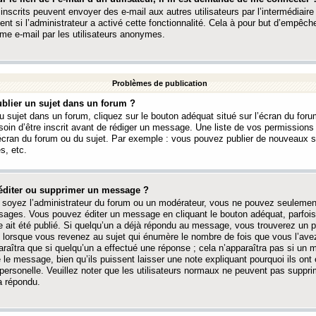
 inscrits peuvent envoyer des e-mail aux autres utilisateurs par l’intermédiaire
ent si l’administrateur a activé cette fonctionnalité. Cela à pour but d’empêcher
me e-mail par les utilisateurs anonymes.
Problèmes de publication
blier un sujet dans un forum ?
 sujet dans un forum, cliquez sur le bouton adéquat situé sur l’écran du forum
oin d’être inscrit avant de rédiger un message. Une liste de vos permission
’écran du forum ou du sujet. Par exemple : vous pouvez publier de nouveaux 
s, etc.
éditer ou supprimer un message ?
soyez l’administrateur du forum ou un modérateur, vous ne pouvez seulement
ages. Vous pouvez éditer un message en cliquant le bouton adéquat, parfois
ait été publié. Si quelqu’un a déjà répondu au message, vous trouverez un pe
orsque vous revenez au sujet qui énumère le nombre de fois que vous l’avez
paraîtra que si quelqu’un a effectué une réponse ; cela n’apparaîtra pas si un
é le message, bien qu’ils puissent laisser une note expliquant pourquoi ils ont
 personelle. Veuillez noter que les utilisateurs normaux ne peuvent pas supp
a répondu.