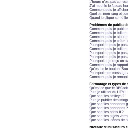
L’heure n’est pas correct
J’ai modifié le fuseau hor
Comment puis-je affiche
Quel est mon rang et com
Quand je clique sur le li
Problèmes de publicati
Comment puis-je publier
Comment puis-je éditer
Comment puis-je ajoute
Comment puis-je créer 
Pourquoi ne puis-je pas 
Comment puis-je éditer 
Pourquoi ne puis-je pas
Pourquoi ne puis-je pas 
Pourquoi ai-je reçu un a
Comment puis-je rappor
Qu’est-ce le bouton “Sauv
Pourquoi mon message a-
Comment puis-je remonte
Formatage et types de 
Qu’est-ce que le BBCod
Puis-je utiliser du HTML 
Que sont les smileys ?
Puis-je publier des imag
Que sont les annonces g
Que sont les annonces ?
Que sont les posts-it ?
Que sont les sujets verro
Que sont les icônes de s
Niveaux d’utilisateurs e