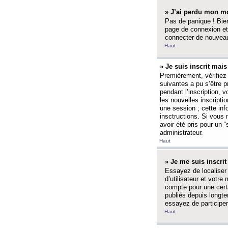
» J’ai perdu mon mo
Pas de panique ! Bien
page de connexion et
connecter de nouvea
Haut
» Je suis inscrit mai
Premièrement, vérifiez 
suivantes a pu s’être 
pendant l’inscription,
les nouvelles inscripti
une session ; cette inf
insctructions. Si vous 
avoir été pris pour un 
administrateur.
Haut
» Je me suis inscri
Essayez de localiser 
d’utilisateur et votr
compte pour une certa
publiés depuis longte
essayez de participe
Haut