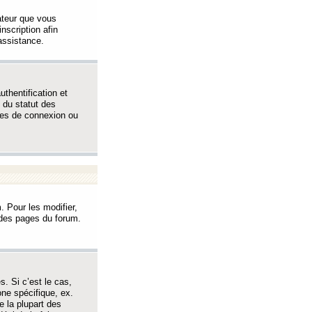
sateur que vous
inscription afin
assistance.
thentification et
 du statut des
èmes de connexion ou
. Pour les modifier,
t des pages du forum.
s. Si c’est le cas,
one spécifique, ex.
e la plupart des