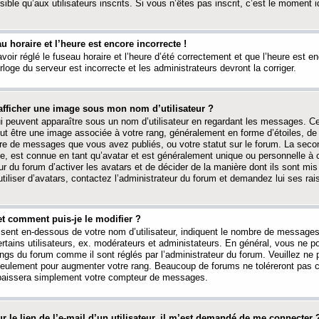
ible qu’aux utilisateurs inscrits. Si vous n’êtes pas inscrit, c’est le moment id
au horaire et l’heure est encore incorrecte !
avoir réglé le fuseau horaire et l’heure d’été correctement et que l’heure est e
rloge du serveur est incorrecte et les administrateurs devront la corriger.
fficher une image sous mon nom d’utilisateur ?
ui peuvent apparaître sous un nom d’utilisateur en regardant les messages. C
peut être une image associée à votre rang, généralement en forme d’étoiles, de
bre de messages que vous avez publiés, ou votre statut sur le forum. La seco
, est connue en tant qu’avatar et est généralement unique ou personnelle à c
ur du forum d’activer les avatars et de décider de la manière dont ils sont mis 
iliser d’avatars, contactez l’administrateur du forum et demandez lui ses rai
et comment puis-je le modifier ?
ssent en-dessous de votre nom d’utilisateur, indiquent le nombre de message
certains utilisateurs, ex. modérateurs et administateurs. En général, vous ne
angs du forum comme il sont réglés par l’administrateur du forum. Veuillez ne
 seulement pour augmenter votre rang. Beaucoup de forums ne toléreront pas c
abaissera simplement votre compteur de messages.
r le lien de l’e-mail d’un utilisateur, il m’est demandé de me connecter 