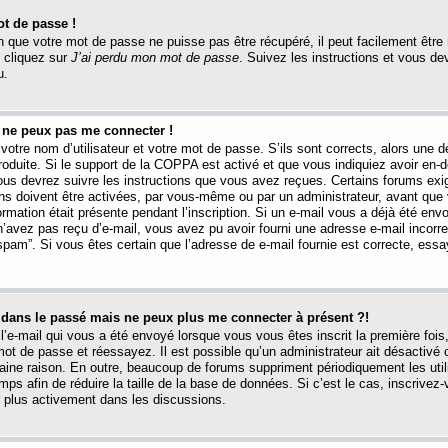
t de passe !
 que votre mot de passe ne puisse pas être récupéré, il peut facilement être ré
 cliquez sur
J’ai perdu mon mot de passe
. Suivez les instructions et vous de
u.
s ne peux pas me connecter !
votre nom d’utilisateur et votre mot de passe. S’ils sont corrects, alors une
produite. Si le support de la COPPA est activé et que vous indiquiez avoir en
 vous devrez suivre les instructions que vous avez reçues. Certains forums ex
ons doivent être activées, par vous-même ou par un administrateur, avant que 
ormation était présente pendant l’inscription. Si un e-mail vous a déjà été env
n’avez pas reçu d’e-mail, vous avez pu avoir fourni une adresse e-mail incorre
“spam”. Si vous êtes certain que l’adresse de e-mail fournie est correcte, ess
t dans le passé mais ne peux plus me connecter à présent ?!
l’e-mail qui vous a été envoyé lorsque vous vous êtes inscrit la première fois
e mot de passe et réessayez. Il est possible qu’un administrateur ait désactivé 
ine raison. En outre, beaucoup de forums suppriment périodiquement les utili
mps afin de réduire la taille de la base de données. Si c’est le cas, inscrive
r plus activement dans les discussions.