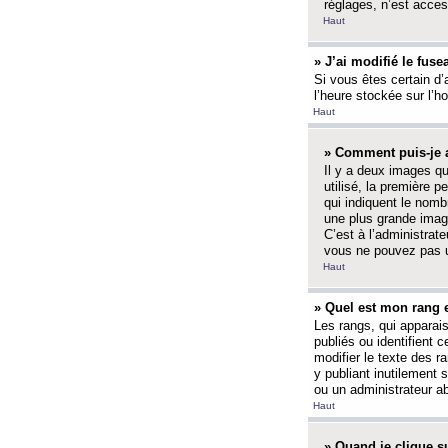
réglages, n’est access
Haut
» J’ai modifié le fuse
Si vous êtes certain d’
l’heure stockée sur l’ho
Haut
» Comment puis-je a
Il y a deux images q
utilisé, la première 
qui indiquent le nom
une plus grande image
C’est à l’administrate
vous ne pouvez pas ut
Haut
» Quel est mon rang 
Les rangs, qui apparai
publiés ou identifient 
modifier le texte des r
y publiant inutilement
ou un administrateur 
Haut
» Quand je clique su