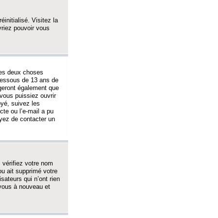
initialisé. Visitez la
vriez pouvoir vous
 des deux choses
-dessous de 13 ans de
igeront également que
vous puissiez ouvrir
oyé, suivez les
cte ou l’e-mail a pu
ayez de contacter un
, vérifiez votre nom
ou ait supprimé votre
sateurs qui n’ont rien
z-vous à nouveau et