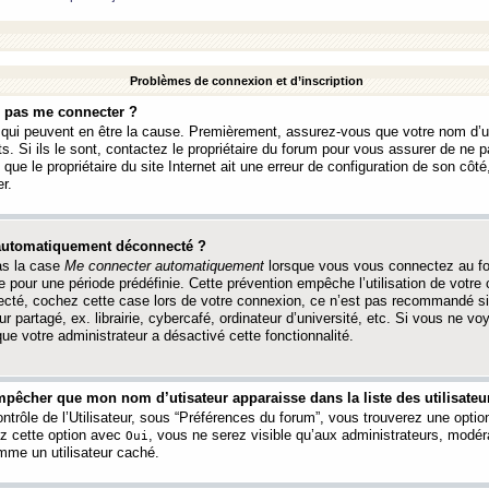
Problèmes de connexion et d’inscription
e pas me connecter ?
s qui peuvent en être la cause. Premièrement, assurez-vous que votre nom d’ut
s. Si ils le sont, contactez le propriétaire du forum pour vous assurer de ne pa
ue le propriétaire du site Internet ait une erreur de configuration de son côté, 
r.
 automatiquement déconnecté ?
as la case
Me connecter automatiquement
lorsque vous vous connectez au f
 pour une période prédéfinie. Cette prévention empêche l’utilisation de votre
necté, cochez cette case lors de votre connexion, ce n’est pas recommandé s
ur partagé, ex. librairie, cybercafé, ordinateur d’université, etc. Si vous ne v
que votre administrateur a désactivé cette fonctionnalité.
pêcher que mon nom d’utisateur apparaisse dans la liste des utilisateur
trôle de l’Utilisateur, sous “Préférences du forum”, vous trouverez une opti
ez cette option avec
, vous ne serez visible qu’aux administrateurs, mod
Oui
me un utilisateur caché.