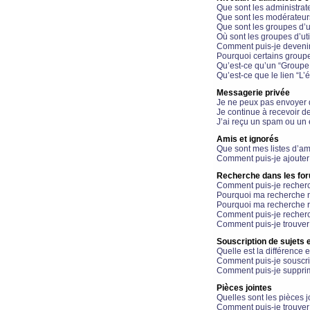
Que sont les administrat
Que sont les modérateur
Que sont les groupes d’ut
Où sont les groupes d’uti
Comment puis-je devenir
Pourquoi certains groupe
Qu’est-ce qu’un “Groupe d
Qu’est-ce que le lien “L’
Messagerie privée
Je ne peux pas envoyer 
Je continue à recevoir d
J’ai reçu un spam ou un 
Amis et ignorés
Que sont mes listes d’am
Comment puis-je ajouter 
Recherche dans les fo
Comment puis-je recherc
Pourquoi ma recherche n
Pourquoi ma recherche r
Comment puis-je recherch
Comment puis-je trouver
Souscription de sujets e
Quelle est la différence e
Comment puis-je souscrir
Comment puis-je supprim
Pièces jointes
Quelles sont les pièces j
Comment puis-je trouver 