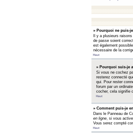
» Pourquoi ne puis-j
Il y a plusieurs raison
de passe soient correct
est également possible q
nécessaire de la corrige
Haut
» Pourquoi suis-je
Si vous ne cochez p
resterez connecté que
qui. Pour rester con
forum par un ordinate
cocher, cela signifie 
Haut
» Comment puis-je em
Dans le Panneau de Con
en ligne
, si vous activ
Vous serez compté com
Haut