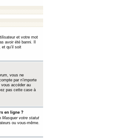
ilisateur et votre mot
s avoir été banni. Il
et qu’il soit
orum, vous ne
 compte par n’importe
i vous accéder au
oyez pas cette case à
s en ligne ?
on
Masquer votre statut
érateurs ou vous-même.