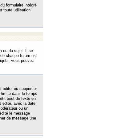
 du formulaire intégré
 toute utilisation
 ou du sujet. Il se
s de chaque forum est
sujets, vous pouvez
 éditer ou supprimer
 limité dans le temps
tit bout de texte en
 édité, avec la date
 modérateur ou un
 édité le message
rimer de message une