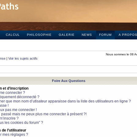
CALCUL
PHILOSOPHIE
GALERIE
NEWS
FORUM
A PROPO
Nous sommes le 08 A
onse
|
Voir les sujets actifs
Foire Aux Questions
et d’inscription
 me connecter ?
tiquement déconnecté ?
 que mon nom d’utisateur apparaisse dans la liste des utilisateurs en ligne ?
sse !
peux pas me connecter !
le passé mais ne peux plus me connecter à présent ?!
m’inscrire ?
ous les cookies du forum” ?
de l’utilisateur
r mes réglages ?