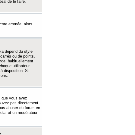
éal de le faire.
ncore erronée, alors
ela dépend du style
 carrés ou de points,
nde, habituellement
haque utilisateur.
à disposition. Si
sons.
s que vous avez
 pouvez pas directement
 pas abuser du forum en
ela, et un modérateur
?