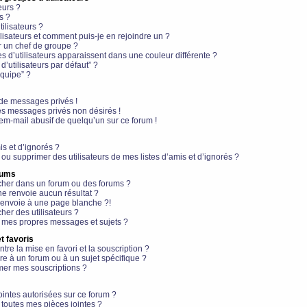
eurs ?
s ?
ilisateurs ?
lisateurs et comment puis-je en rejoindre un ?
 un chef de groupe ?
s d’utilisateurs apparaissent dans une couleur différente ?
’utilisateurs par défaut” ?
équipe” ?
de messages privés !
es messages privés non désirés !
em-mail abusif de quelqu’un sur ce forum !
is et d’ignorés ?
ou supprimer des utilisateurs de mes listes d’amis et d’ignorés ?
rums
her dans un forum ou des forums ?
e renvoie aucun résultat ?
envoie à une page blanche ?!
er des utilisateurs ?
 mes propres messages et sujets ?
t favoris
ntre la mise en favori et la souscription ?
e à un forum ou à un sujet spécifique ?
er mes souscriptions ?
ointes autorisées sur ce forum ?
toutes mes pièces jointes ?