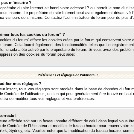
 pas m’inscrire ?
ropriétaire du site Internet ait banni votre adresse IP ou interdit le nom d’utili
vous inscrire. Le propriétaire du site Internet peut avoir également désactivé l’
 visiteurs de s’inscrire. Contactez l’administrateur du forum pour de plus d’
rimer tous les cookies du forum” ?
ookies du forum” efface les cookies crées par le forum qui conservent votre au
e forum. Cela fournit également des fonctionnalités telles que l’enregistrement
u, si cela a été activé par le propriétaire du forum. Si vous avez des probl
uppression des cookies du forum peut aider.
Préférences et réglages de l’utilisateur
difier mes réglages ?
teur inscrit, tous vos réglages sont stockés dans la base de données du forum
e Contrôle de l’utilisateur ; un lien qui peut généralement être trouvé en hau
tra de modifier tous vos réglages et vos préférences.
correcte !
heure affichée soit sur un fuseau horaire différent de celui dans lequel vous ête
 de Contrôle de l’Utilisateur et modifiez le fuseau horaire pour trouver votre z
ork, Sydney, etc. Veuillez noter que la modification du fuseau horaire, comm