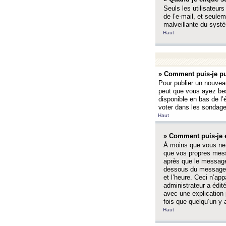
Seuls les utilisateurs
de l’e-mail, et seulem
malveillante du systè
Haut
» Comment puis-je pu
Pour publier un nouveau
peut que vous ayez bes
disponible en bas de l
voter dans les sondage
Haut
» Comment puis-je 
À moins que vous ne 
que vos propres mess
après que le message 
dessous du message l
et l’heure. Ceci n’ap
administrateur a édit
avec une explication
fois que quelqu’un y 
Haut