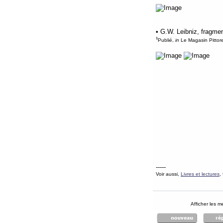
• G.W. Leibniz, fragme
¹
Publié,
in
Le Magasin Pittore
-----
Voir aussi,
Livres et lectures
,
Afficher les 