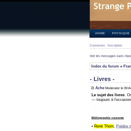
HOME
PHYSIQUE
Connexion
Inscription
Voir les messages sans rép
Index du forum
»
Fra
- Livres -
Ache
Moderator le 09 Av
Le sujet des livres
. On
— toujours à l'occasion 
Bibliographie courante
•
René
Thom
,
Prédire n