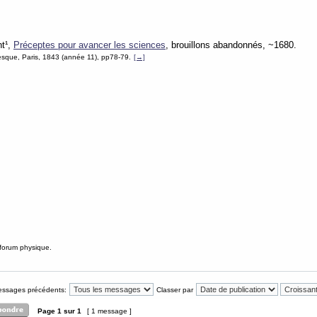
nt¹,
Préceptes pour avancer les sciences
, brouillons abandonnés, ~1680.
sque, Paris, 1843 (année 11), pp78-79.
[→]
 forum physique.
messages précédents:
Classer par
Page
1
sur
1
[ 1 message ]