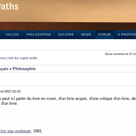
CALCUL
PHILOSOPHIE
GALERIE
NEWS
FORUM
A PROPO
Nous sommes le 07 A
onse
|
Voir les sujets actifs
nçais
»
Philosophie
ril 2007 02:03
 peut ici parler du livre en cours, d'un livre acquis, d'une critique d'un livre, de
d'un livre.
'est pas expliquer
, 1991.