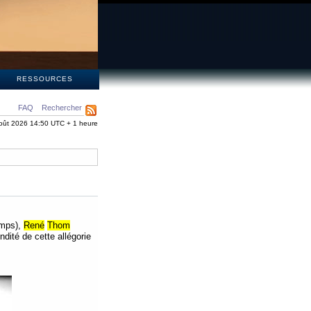
S
RESSOURCES
FAQ
Rechercher
oût 2026 14:50 UTC + 1 heure
mps),
René
Thom
condité de cette allégorie