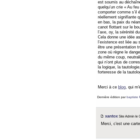
est soumis au déchaînem
quelqu’un crie « Au feu
comporter comme s’il ét
réellement signifiante 
en bas, la paix du néan
canot flottant sur le b
l’axe, oy, la sérénité d
Cela donne une idée as
l’existence est liée au
être une présentation 
zone où règne le danger
du même coup, neutralis
qui n’ont plus de corre
la logique, la tautologi
forteresse de la tautol
Merci à ce
blog
, qui m'
Dernière édition par
baptiste 
xantox
Site Admin le
Merci, c'est une carte