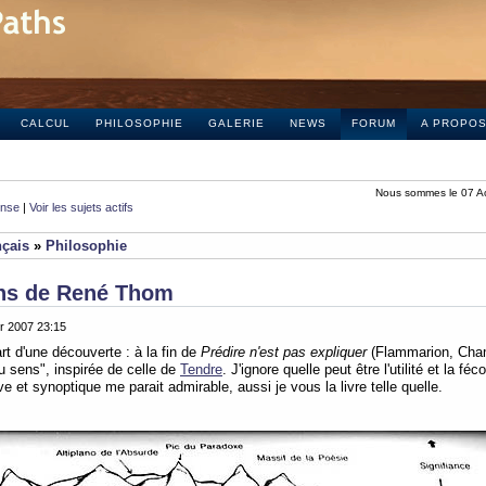
CALCUL
PHILOSOPHIE
GALERIE
NEWS
FORUM
A PROPO
Nous sommes le 07 A
onse
|
Voir les sujets actifs
nçais
»
Philosophie
ens de René Thom
er 2007 23:15
rt d'une découverte : à la fin de
Prédire n'est pas expliquer
(Flammarion, Cha
u sens", inspirée de celle de
Tendre
. J'ignore quelle peut être l'utilité et la fé
e et synoptique me parait admirable, aussi je vous la livre telle quelle.