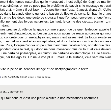
ent des forces naturelles qui le menacent : il est obligé de réagir de maniè
 » au cinéma, on ne se pose pas le problème de savoir si le message est vrai o
ait vrai, même s’il est faux… L’opposition vrai/faux, là aussi, disparaît. Cette
que dans la bande étroite qui est le bassin du fleuve du sens. En haut le chaos
t ; entre les deux, une sorte de croissant que l’on peut renverser, et que l’o
ouillonnement des forces naturelles. En haut, le calme des cieux.., éternel. En
u néant.
sez précise du rôle du langage comme support de ce que Heidegger appelle le 
 sentiment d’inquiétude, au besoin que nous avons de réagir au danger qui no
trop concrète pour un métaphysicien, mais c’est assez réel. Le logos existe s
, mais celui-ci peut être conceptualisé, et donc traité en fonction de connais
é. Puis, lorsque l’on va un peu plus haut dans l’abstraction, on fabrique des 
spondant dans le réel, qui donc ne nous menacent plus du tout, et cela devien
e, une certaine philosophie, ou plutôt une certaine épistémologie. Là, le fleuve
ogie, par les égouts. On ne le voit plus… mais, à la surface, cela sent mauvais
évite la peine de scanner l'image et de dactylographier le texte.
R
le 20 Avril 2007 18:32, édité 2 fois au total.
 01 Mars 2007 00:26
 qui fait sens et c'est une pierre ajoutée à nos meditations nocturnes.