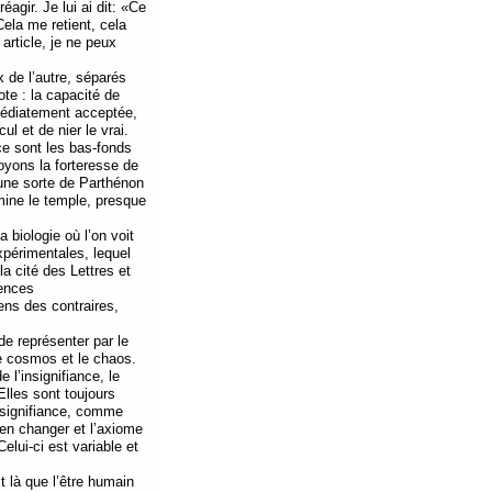
éagir. Je lui ai dit: «Ce
« Cela me retient, cela
 article, je ne peux
x de l’autre, séparés
ote : la capacité de
mmédiatement acceptée,
l et de nier le vrai.
ce sont les bas-fonds
oyons la forteresse de
 une sorte de Parthénon
mine le temple, presque
 biologie où l’on voit
xpérimentales, lequel
la cité des Lettres et
ences
ens des contraires,
de représenter par le
le cosmos et le chaos.
 l’insignifiance, le
Elles sont toujours
insignifiance, comme
en changer et l’axiome
lui-ci est variable et
 là que l’être humain