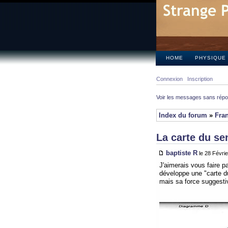
HOME
PHYSIQUE
Connexion
Inscription
Voir les messages sans rép
Index du forum
»
Fra
La carte du s
baptiste R
le 28 Févri
J'aimerais vous faire pa
développe une "carte d
mais sa force suggestiv