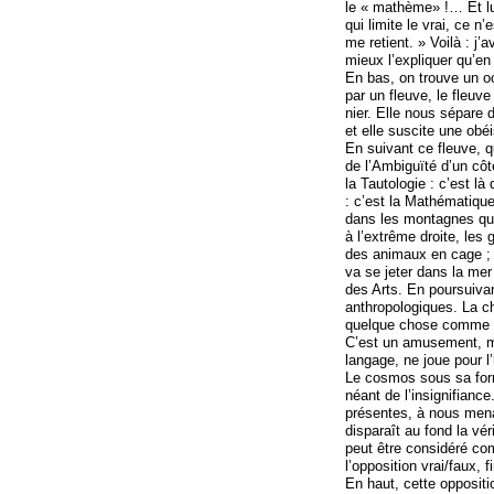
le « mathème» !… Et lui n
qui limite le vrai, ce n’
me retient. » Voilà : j’
mieux l’expliquer qu’en
En bas, on trouve un océ
par un fleuve, le fleuve
nier. Elle nous sépare 
et elle suscite une obéi
En suivant ce fleuve, q
de l’Ambiguïté d’un côt
la Tautologie : c’est l
: c’est la Mathématique
dans les montagnes qui
à l’extrême droite, les
des animaux en cage ; d
va se jeter dans la mer 
des Arts. En poursuiv
anthropologiques. La ch
quelque chose comme un
C’est un amusement, mai
langage, ne joue pour l
Le cosmos sous sa forme
néant de l’insignifianc
présentes, à nous mena
disparaît au fond la v
peut être considéré com
l’opposition vrai/faux, 
En haut, cette opposit