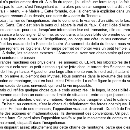
’a pratiquement rien dit. A la fin du repas, j’ai utilisé une formule qui l’a fait r
est pas le faux, c’est l’insignifiant ». Il a alors pris un air songeur et il a dit : 
avais « retenu » le Maître… Cette formule, que j’ai cherché à expliciter dans un
 ayant recours à un dessin, une sorte de « carte du Tendre ».
an, la mer de l’insignifiance. Sur le continent, le vrai est d’un côté, et le fau
 du Sens. Car c’est bien le sens qui sépare le vrai du faux. C’est l’idée d’Arist
des animaux: pour eux, lorsqu’une information leur est transmise, elle est i
ssance à la consigne. L’homme, au contraire, a la possibilité de prendre du recu
ui se jette dans la mer de l’insignifiance, on longe une côte un peu concave: 
é et les marais de La Palice de l’autre. Au sommet du delta du fleuve, nous v
à que règnent les logiciens. Une rampe permet de monter vers un petit temple,
. A droite, les sciences exactes : l’Astronomie, avec son observatoire qui do
 ceinturent le bassin
 grandes machines des physiciens, les anneaux du CERN, les laboratoires de la
e tout cela sort un petit ruisseau qui se jette dans le torrent des Sciences e
de l’Insignifiance. A gauche, une large allée monte vers le nord-est ; il atteint 
ant, on arrive au piémont des Mythes. Nous sommes dans le royaume des sci
aîne de montagne, tout en haut, c’est l’Absurde. La crête figure la perte du s
 excès de sens universel, qui rend la vie impossible.
s qui reflète quelque chose que je crois assez réel : le logos, la possibilité 
’homme que dans un cadre assez limité de situations, entre ce que j’appelle 
 la plus absolue, c’est le cimetière. Rien de plus tranquille, c’est le calme de
e. En haut, au contraire, c’est le chaos du déferlement des forces cosmiques. 
cer. En face de ces menaces, l’opposition vrai/faux disparaît. Du côté de l’
érité des axiomes en mathématiques. Ils deviennent des conventions. On peut 
me faux. On perd alors l’opposition vrai/faux par le maniement du contexte. Ce
finalement, disparaît dans l’insignifiance.
ion disparaît assez abruptement sur cette chaîne de montagne, parce que c’est