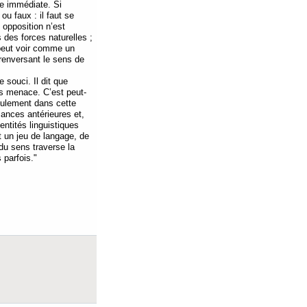
re immédiate. Si
u faux : il faut se
 opposition n’est
 des forces naturelles ;
n peut voir comme un
 renversant le sens de
souci. Il dit que
us menace. C’est peut-
eulement dans cette
sances antérieures et,
entités linguistiques
t un jeu de langage, de
 du sens traverse la
 parfois."