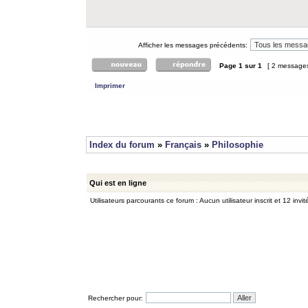
Afficher les messages précédents:
Page
1
sur
1
[ 2 message
Imprimer
Index du forum
»
Français
»
Philosophie
Qui est en ligne
Utilisateurs parcourants ce forum : Aucun utilisateur inscrit et 12 invit
Rechercher pour: