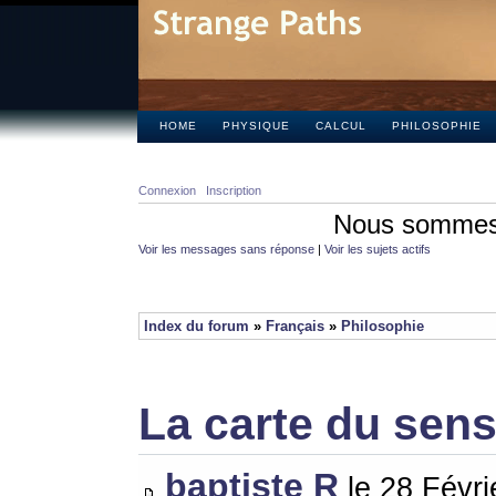
HOME
PHYSIQUE
CALCUL
PHILOSOPHIE
Connexion
Inscription
Nous sommes 
Voir les messages sans réponse
|
Voir les sujets actifs
Index du forum
»
Français
»
Philosophie
La carte du sen
baptiste R
le 28 Févri