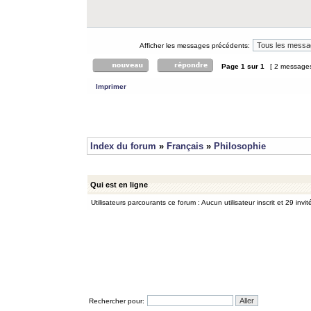
Afficher les messages précédents:
Page
1
sur
1
[ 2 message
Imprimer
Index du forum
»
Français
»
Philosophie
Qui est en ligne
Utilisateurs parcourants ce forum : Aucun utilisateur inscrit et 29 invit
Rechercher pour: