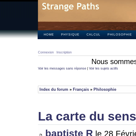
HOME
PHYSIQUE
CALCUL
PHILOSOPHIE
Connexion
Inscription
Nous sommes 
Voir les messages sans réponse
|
Voir les sujets actifs
Index du forum
»
Français
»
Philosophie
La carte du sen
baptiste R
le 28 Févri