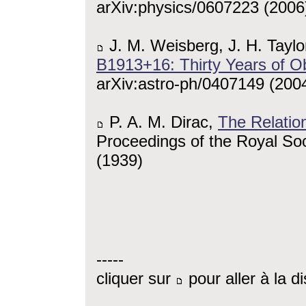
arXiv:physics/0607223 (2006
J. M. Weisberg, J. H. Taylo
B1913+16: Thirty Years of O
arXiv:astro-ph/0407149 (200
P. A. M. Dirac,
The Relatio
Proceedings of the Royal Soc
(1939)
-----
cliquer sur
pour aller à la d