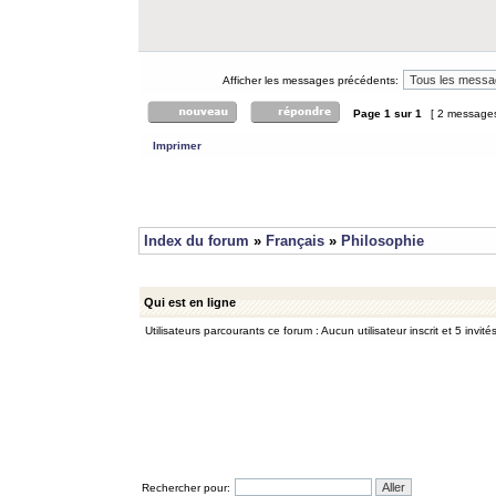
Afficher les messages précédents:
Page
1
sur
1
[ 2 message
Imprimer
Index du forum
»
Français
»
Philosophie
Qui est en ligne
Utilisateurs parcourants ce forum : Aucun utilisateur inscrit et 5 invité
Rechercher pour: