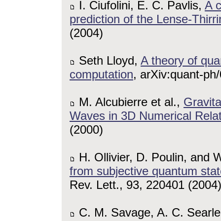
I. Ciufolini, E. C. Pavlis,
A c
prediction of the Lense-Thirri
(2004)
Seth Lloyd,
A theory of qu
computation
, arXiv:quant-ph
M. Alcubierre et al.,
Gravita
Waves in 3D Numerical Relati
(2000)
H. Ollivier, D. Poulin, and 
from subjective quantum sta
Rev. Lett., 93, 220401 (2004
C. M. Savage, A. C. Searl