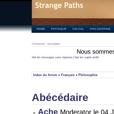
HOME
PHYSIQUE
CALCUL
PHILOSOPHIE
Connexion
Inscription
Nous sommes 
Voir les messages sans réponse
|
Voir les sujets actifs
Index du forum
»
Français
»
Philosophie
Abécédaire
Ache
Moderator le 04 J