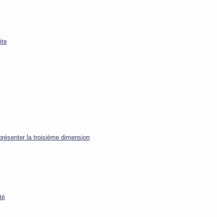
ite
présenter la troisième dimension
té