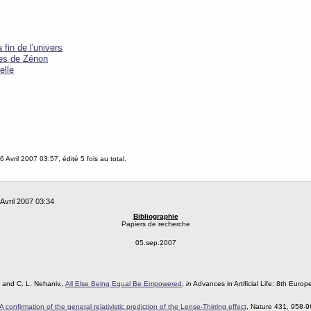
fin de l'univers
es de Zénon
elle
6 Avril 2007 03:57, édité 5 fois au total.
Avril 2007 03:34
Bibliographie
Papiers de recherche
05.sep.2007
, and C. L. Nehaniv.,
All Else Being Equal Be Empowered
,
in
Advances in Artificial Life: 8th Eur
A confirmation of the general relativistic prediction of the Lense-Thirring effect
, Nature 431, 958-9