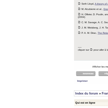
Seth Lloyd,
A theory of
M. Alcubierre et al.,
Grav
H. Ollivier, D. Poulin, a
(2004)
C. M. Savage, A. C. Se
J. M. Weisberg, J. H. Ta
P. A. M. Dirac,
The Rela
-----
cliquer sur
pour aller à l
Afficher les 
Imprimer
Index du forum
»
Fra
Qui est en ligne