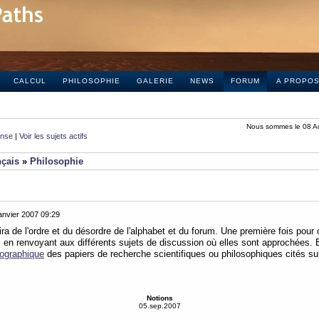
CALCUL
PHILOSOPHIE
GALERIE
NEWS
FORUM
A PROPO
Nous sommes le 08 A
onse
|
Voir les sujets actifs
nçais
»
Philosophie
anvier 2007 09:29
ra de l'ordre et du désordre de l'alphabet et du forum. Une première fois pour
, en renvoyant aux différents sujets de discussion où elles sont approchées.
liographique
des papiers de recherche scientifiques ou philosophiques cités sur
Notions
05.sep.2007