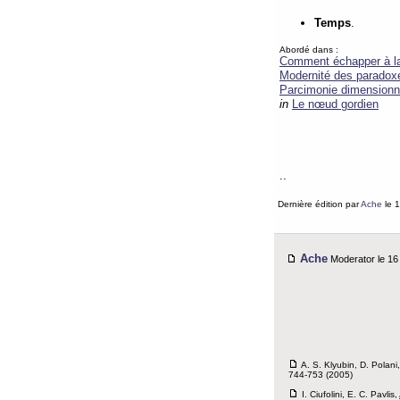
Temps
.
Abordé dans :
Comment échapper à la 
Modernité des paradox
Parcimonie dimensionn
in
Le nœud gordien
..
Dernière édition par
Ache
le 1
Ache
Moderator le 16 
A. S. Klyubin, D. Polani
744-753 (2005)
I. Ciufolini, E. C. Pavlis,