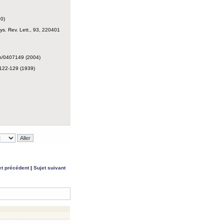
00)
ys. Rev. Lett., 93, 220401
ph/0407149 (2004)
I:122-129 (1939)
et précédent
|
Sujet suivant