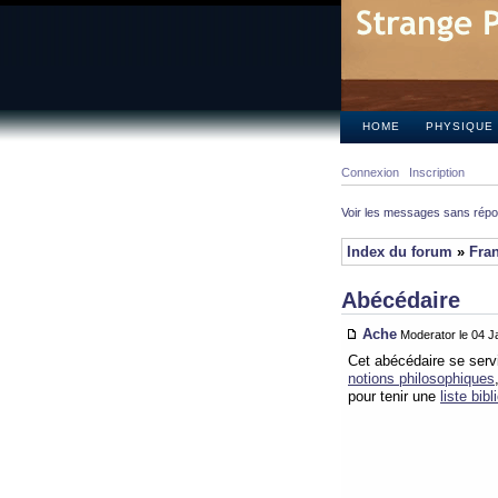
HOME
PHYSIQUE
Connexion
Inscription
Voir les messages sans rép
Index du forum
»
Fra
Abécédaire
Ache
Moderator le 04 J
Cet abécédaire se servi
notions philosophiques
pour tenir une
liste bib