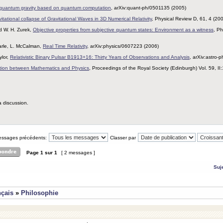
 quantum gravity based on quantum computation
, arXiv:quant-ph/0501135 (2005)
itational collapse of Gravitational Waves in 3D Numerical Relativity
, Physical Review D, 61, 4 (20
nd W. H. Zurek,
Objective properties from subjective quantum states: Environment as a witness
, Ph
arle, L. McCalman,
Real Time Relativity
, arXiv:physics/0607223 (2006)
ylor,
Relativistic Binary Pulsar B1913+16: Thirty Years of Observations and Analysis
, arXiv:astro-
tion between Mathematics and Physics
, Proceedings of the Royal Society (Edinburgh) Vol. 59, I
a discussion.
messages précédents:
Classer par
Page
1
sur
1
[ 2 messages ]
Suj
nçais
»
Philosophie