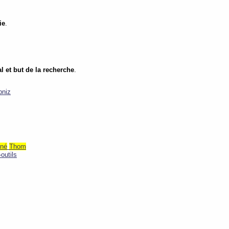
ie
.
l et but de la recherche
.
bniz
né
Thom
outils