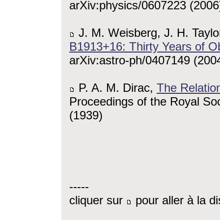
arXiv:physics/0607223 (2006
J. M. Weisberg, J. H. Taylo
B1913+16: Thirty Years of O
arXiv:astro-ph/0407149 (200
P. A. M. Dirac,
The Relatio
Proceedings of the Royal Soc
(1939)
-----
cliquer sur
pour aller à la d