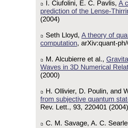
I. Ciufolini, E. C. Pavlis,
A c
prediction of the Lense-Thirri
(2004)
Seth Lloyd,
A theory of qu
computation
, arXiv:quant-ph
M. Alcubierre et al.,
Gravita
Waves in 3D Numerical Relati
(2000)
H. Ollivier, D. Poulin, and 
from subjective quantum sta
Rev. Lett., 93, 220401 (2004
C. M. Savage, A. C. Searl