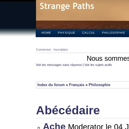
HOME
PHYSIQUE
CALCUL
PHILOSOPHIE
Connexion
Inscription
Nous sommes 
Voir les messages sans réponse
|
Voir les sujets actifs
Index du forum
»
Français
»
Philosophie
Abécédaire
Ache
Moderator le 04 J