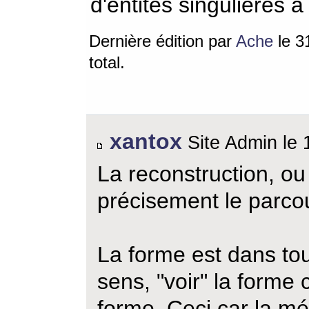
d'entités singulières à 
Dernière édition par
Ache
le 3
total.
xantox
Site Admin le 
La reconstruction, ou 
précisement le parcou
La forme est dans tou
sens, "voir" la forme c
forme. Ceci car la mé