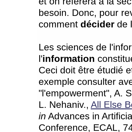
et on réfèrera à la se
besoin. Donc, pour rev
comment
décider
de l
Les sciences de l'inf
l'
information
constitue
Ceci doit être étudié 
exemple consulter avec 
"l'empowerment", A. S.
L. Nehaniv.,
All Else
in
Advances in Artifici
Conference, ECAL, 74