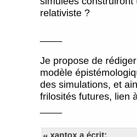
simulées construiront
relativiste ?
____
Je propose de rédige
modèle épistémologiqu
des simulations, et ai
frilosités futures, lien 
____
xantox a écrit: