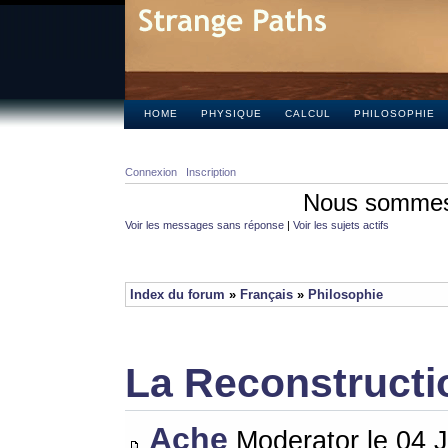
HOME
PHYSIQUE
CALCUL
PHILOSOPHIE
Connexion
Inscription
Nous sommes 
Voir les messages sans réponse
|
Voir les sujets actifs
Index du forum
»
Français
»
Philosophie
La Reconstructi
Ache
Moderator le 04 J