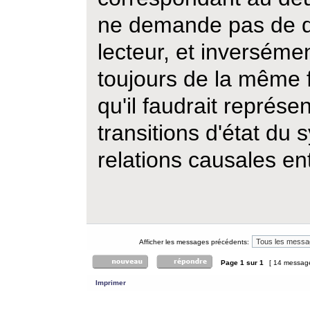
ne demande pas de dé
lecteur, et inverséme
toujours de la même f
qu'il faudrait représ
transitions d'état du 
relations causales ent
Afficher les messages précédents:
Page
1
sur
1
[ 14 messag
Imprimer