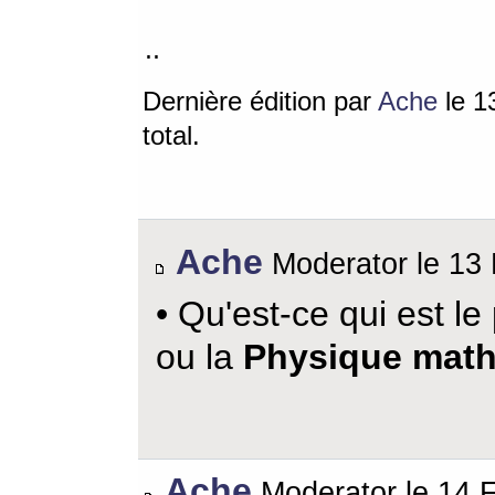
..
Dernière édition par
Ache
le 13
total.
Ache
Moderator le 13 
• Qu'est-ce qui est le 
ou la
Physique mat
Ache
Moderator le 14 F