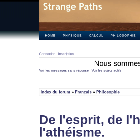
HOME
PHYSIQUE
CALCUL
PHILOSOPHIE
Connexion
Inscription
Nous sommes 
Voir les messages sans réponse
|
Voir les sujets actifs
Index du forum
»
Français
»
Philosophie
De l'esprit, de l'
l'athéisme.