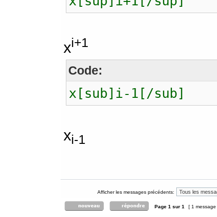
x[sup]i+1[/sup]
i+1
x
Code:
x[sub]i-1[/sub]
x
i-1
Afficher les messages précédents:
Page
1
sur
1
[ 1 message