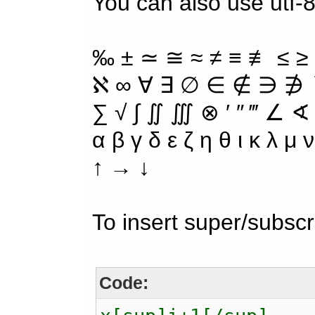
You can also use utf-8
‰ ± ≃ ≅ ≈ ≠ ≡ ≢ ≤ ≥
ℵ ∞ ∀ ∃ ∅ ∈ ∉ ∋ ∌ ∖
∑ √ ∫ ∬ ∭ ⊗ ′ ″ ‴ ∠ ∢
α β γ δ ε ζ η θ ι κ λ μ
↑ → ↓
To insert super/subscr
Code: