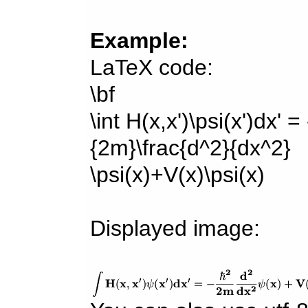
Example:
LaTeX code:
\bf
\int H(x,x')\psi(x')dx' =
{2m}\frac{d^2}{dx^2}
\psi(x)+V(x)\psi(x)
Displayed image: