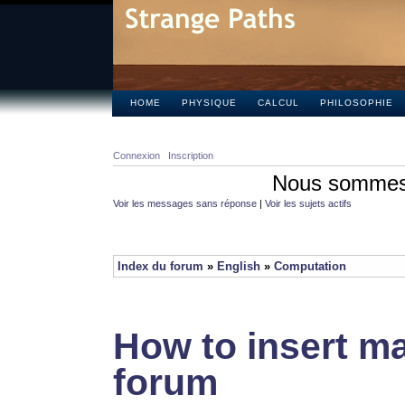
HOME
PHYSIQUE
CALCUL
PHILOSOPHIE
Connexion
Inscription
Nous sommes 
Voir les messages sans réponse
|
Voir les sujets actifs
Index du forum
»
English
»
Computation
How to insert ma
forum