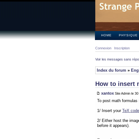
HOME
PHYSIQUE
Connexion
Inscription
Voir les messages sans rép
Index du forum
»
Eng
How to insert 
xantox
Site Admin le 3
To post math formulas 
1/ Insert your
TeX cod
2/ Either host the imag
before it appears).