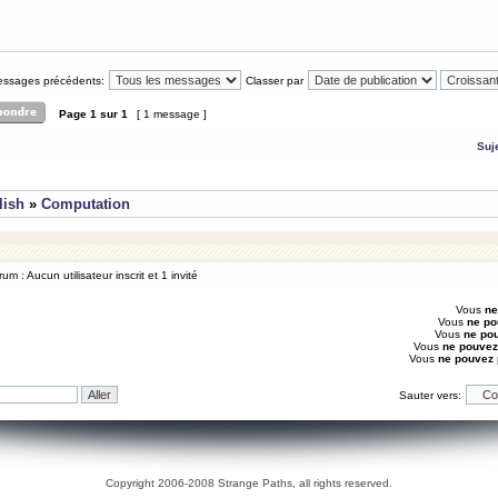
messages précédents:
Classer par
Page
1
sur
1
[ 1 message ]
Suj
lish
»
Computation
um : Aucun utilisateur inscrit et 1 invité
Vous
ne
Vous
ne po
Vous
ne po
Vous
ne pouvez
Vous
ne pouvez
Sauter vers:
Copyright 2006-2008 Strange Paths, all rights reserved.