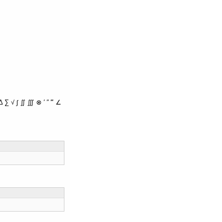
∑ √ ∫ ∬ ∭ ⊗ ′ ″ ‴ ∠