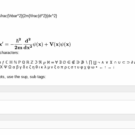
 -\frac{\hbar^2}{2m}\frac{d^2}{dx^2}
characters:
ħ ƒ ℂ ℍ ℕ ℙ ℚ ℝ ℤ ℑ ℜ ℘ ℵ ∞ ∀ ∃ ∅ ∈ ∉ ∋ ∌ ∖ ∏ ∐ ¬ ∧ ∨ ⊻ ∩ ∪ ⊂ ⊃ ∂ Δ 
Χ Ψ Ω α β γ δ ε ζ η θ ι κ λ μ ν ξ ο π ρ ς σ τ υ φ χ ψ ω ‣ ← ↑ → ↓
pts, use the sup, sub tags: