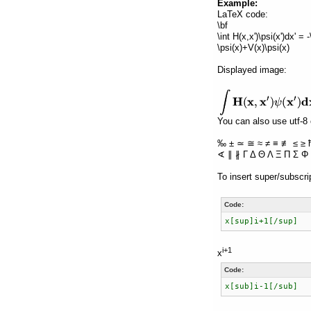
Example:
LaTeX code:
\bf
\int H(x,x')\psi(x')dx' =
\psi(x)+V(x)\psi(x)
Displayed image:
You can also use utf-8 
‰ ± ≃ ≅ ≈ ≠ ≡ ≢ ≤ ≥ 
∢ ∥ ∦ Γ Δ Θ Λ Ξ Π Σ Φ 
To insert super/subscri
Code:
x[sup]i+1[/sup]
i+1
x
Code:
x[sub]i-1[/sub]