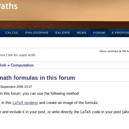
CALCUL
PHILOSOPHIE
GALERIE
NEWS
FORUM
A PROPO
Nous sommes le 08 A
onse
|
Voir les sujets actifs
lish
»
Computation
math formulas in this forum
0 Septembre 2006 23:37
in this forum, you can use the following method:
e
in this
LaTeX renderer
and create an image of the formula.
e and include it in your post, or write directly the LaTeX code in your post (al