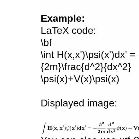
Example:
LaTeX code:
\bf
\int H(x,x')\psi(x')dx' =
{2m}\frac{d^2}{dx^2}
\psi(x)+V(x)\psi(x)
Displayed image: