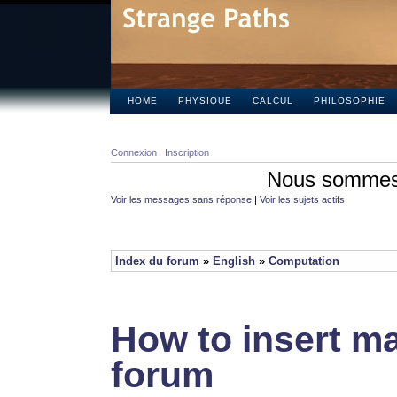
HOME
PHYSIQUE
CALCUL
PHILOSOPHIE
Connexion
Inscription
Nous sommes 
Voir les messages sans réponse
|
Voir les sujets actifs
Index du forum
»
English
»
Computation
How to insert ma
forum