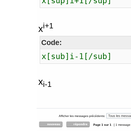
x[sup]i+1[/sup]
i+1
x
Code:
x[sub]i-1[/sub]
x
i-1
Afficher les messages précédents:
Page
1
sur
1
[ 1 message