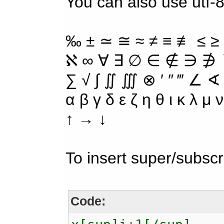
You can also use utf-8
‰ ± ≃ ≅ ≈ ≠ ≡ ≢ ≤ ≥
ℵ ∞ ∀ ∃ ∅ ∈ ∉ ∋ ∌ ∖
∑ √ ∫ ∬ ∭ ⊗ ′ ″ ‴ ∠ ∢
α β γ δ ε ζ η θ ι κ λ μ
↑ → ↓
To insert super/subscr
Code: