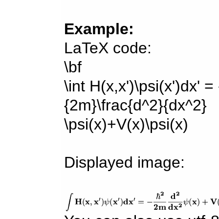
Example:
LaTeX code:
\bf
\int H(x,x')\psi(x')dx' =
{2m}\frac{d^2}{dx^2}
\psi(x)+V(x)\psi(x)
Displayed image: