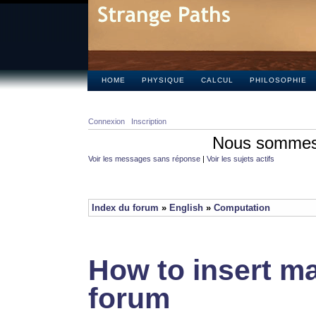
HOME
PHYSIQUE
CALCUL
PHILOSOPHIE
Connexion
Inscription
Nous sommes 
Voir les messages sans réponse
|
Voir les sujets actifs
Index du forum
»
English
»
Computation
How to insert ma
forum