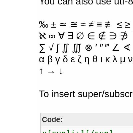
You can also use utf-8
‰ ± ≃ ≅ ≈ ≠ ≡ ≢ ≤ ≥
ℵ ∞ ∀ ∃ ∅ ∈ ∉ ∋ ∌ ∖
∑ √ ∫ ∬ ∭ ⊗ ′ ″ ‴ ∠ ∢
α β γ δ ε ζ η θ ι κ λ μ
↑ → ↓
To insert super/subscr
Code: