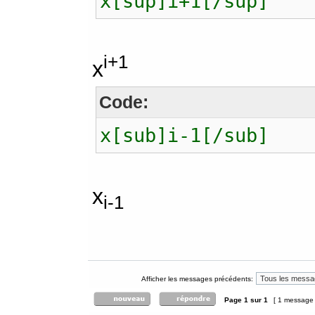
x[sup]i+1[/sup]
i+1
x
Code:
x[sub]i-1[/sub]
x
i-1
Afficher les messages précédents:
Page
1
sur
1
[ 1 message