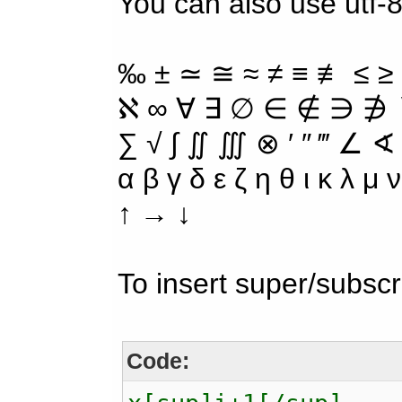
You can also use utf-8
‰ ± ≃ ≅ ≈ ≠ ≡ ≢ ≤ ≥
ℵ ∞ ∀ ∃ ∅ ∈ ∉ ∋ ∌ ∖
∑ √ ∫ ∬ ∭ ⊗ ′ ″ ‴ ∠ ∢
α β γ δ ε ζ η θ ι κ λ μ
↑ → ↓
To insert super/subscr
Code: