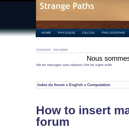
HOME
PHYSIQUE
CALCUL
PHILOSOPHIE
Connexion
Inscription
Nous sommes 
Voir les messages sans réponse
|
Voir les sujets actifs
Index du forum
»
English
»
Computation
How to insert ma
forum