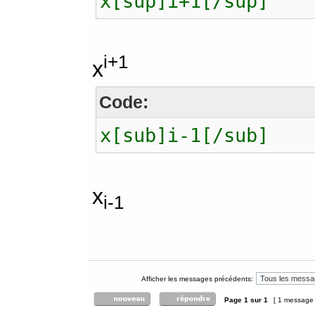
x[sup]i+1[/sup]
i+1
x
Code:
x[sub]i-1[/sub]
x
i-1
Afficher les messages précédents:
Page
1
sur
1
[ 1 message