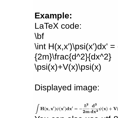
Example:
LaTeX code:
\bf
\int H(x,x')\psi(x')dx' =
{2m}\frac{d^2}{dx^2}
\psi(x)+V(x)\psi(x)
Displayed image: