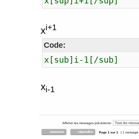
x[sup]i+1[/sup]
i+1
x
Code:
x[sub]i-1[/sub]
x
i-1
Afficher les messages précédents:
Page
1
sur
1
[ 1 message