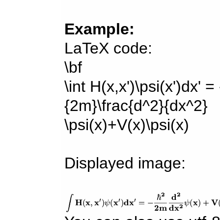
Example:
LaTeX code:
\bf
\int H(x,x')\psi(x')dx' =
{2m}\frac{d^2}{dx^2}
\psi(x)+V(x)\psi(x)
Displayed image: