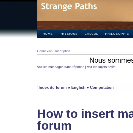
HOME
PHYSIQUE
CALCUL
PHILOSOPHIE
Connexion
Inscription
Nous sommes 
Voir les messages sans réponse
|
Voir les sujets actifs
Index du forum
»
English
»
Computation
How to insert ma
forum