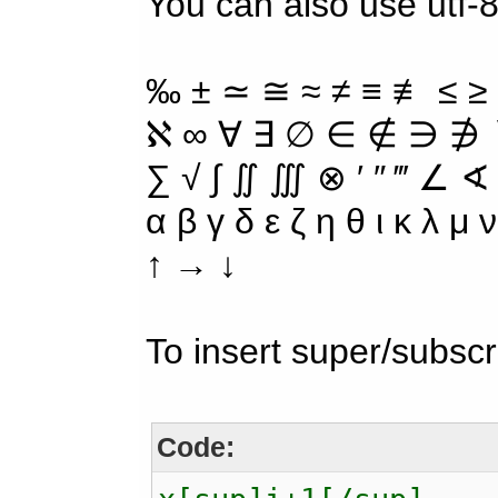
You can also use utf-8
‰ ± ≃ ≅ ≈ ≠ ≡ ≢ ≤ ≥
ℵ ∞ ∀ ∃ ∅ ∈ ∉ ∋ ∌ ∖
∑ √ ∫ ∬ ∭ ⊗ ′ ″ ‴ ∠ ∢
α β γ δ ε ζ η θ ι κ λ μ
↑ → ↓
To insert super/subscr
Code: