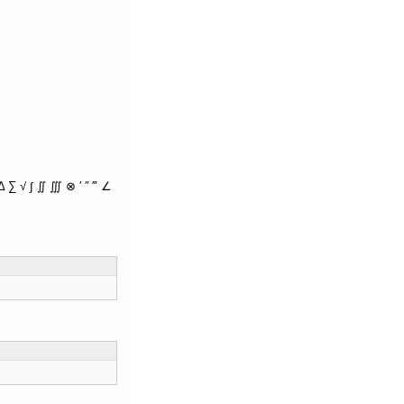
∑ √ ∫ ∬ ∭ ⊗ ′ ″ ‴ ∠