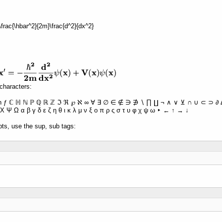
 -\frac{\hbar^2}{2m}\frac{d^2}{dx^2}
characters:
ħ ƒ ℂ ℍ ℕ ℙ ℚ ℝ ℤ ℑ ℜ ℘ ℵ ∞ ∀ ∃ ∅ ∈ ∉ ∋ ∌ ∖ ∏ ∐ ¬ ∧ ∨ ⊻ ∩ ∪ ⊂ ⊃ ∂ Δ 
Χ Ψ Ω α β γ δ ε ζ η θ ι κ λ μ ν ξ ο π ρ ς σ τ υ φ χ ψ ω ‣ ← ↑ → ↓
pts, use the sup, sub tags: