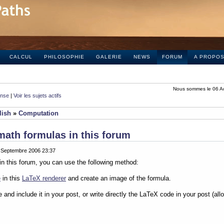
CALCUL
PHILOSOPHIE
GALERIE
NEWS
FORUM
A PROPO
Nous sommes le 06 A
onse
|
Voir les sujets actifs
lish
»
Computation
math formulas in this forum
0 Septembre 2006 23:37
in this forum, you can use the following method:
e
in this
LaTeX renderer
and create an image of the formula.
e and include it in your post, or write directly the LaTeX code in your post (al