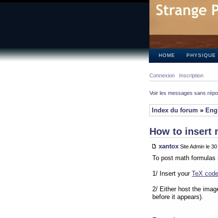
HOME
PHYSIQUE
Connexion
Inscription
Voir les messages sans rép
Index du forum
»
Eng
How to insert 
xantox
Site Admin le 3
To post math formulas 
1/ Insert your
TeX cod
2/ Either host the imag
before it appears).