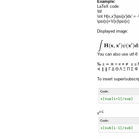
Example:
LaTeX code:
\bf
\int H(x,x')\psi(x')dx' =
\psi(x)+V(x)\psi(x)
Displayed image:
You can also use utf-8 
‰ ± ≃ ≅ ≈ ≠ ≡ ≢ ≤ ≥ 
∢ ∥ ∦ Γ Δ Θ Λ Ξ Π Σ Φ 
To insert super/subscri
Code:
x[sup]i+1[/sup]
i+1
x
Code:
x[sub]i-1[/sub]