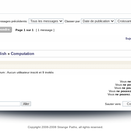
messages précédents:
Classer par
Page
1
sur
1
[ 1 message ]
Suj
lish
»
Computation
um : Aucun utilisateur inscrit et 9 invités
Vous
ne
Vous
ne po
Vous
ne po
Vous
ne pouvez
Vous
ne pouvez
Sauter vers:
Copyright 2006-2008 Strange Paths, all rights reserved.