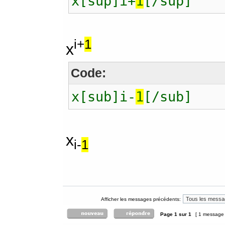
x[sup]i+
1
[/sup]
i+
1
x
Code:
x[sub]i-
1
[/sub]
x
i-
1
Afficher les messages précédents:
Page
1
sur
1
[ 1 message