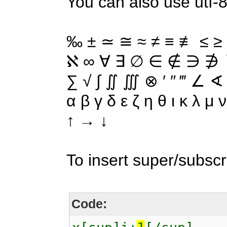
You can also use utf-
‰ ± ≃ ≅ ≈ ≠ ≡ ≢ ≤ ≥
ℵ ∞ ∀ ∃ ∅ ∈ ∉ ∋ ∌ ∖
∑ √ ∫ ∬ ∭ ⊗ ′ ″ ‴ ∠ ∢
α β γ δ ε ζ η θ ι κ λ μ
↑ → ↓
To insert super/subscr
Code: