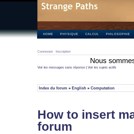
HOME
PHYSIQUE
CALCUL
PHILOSOPHIE
Connexion
Inscription
Nous sommes 
Voir les messages sans réponse
|
Voir les sujets actifs
Index du forum
»
English
»
Computation
How to insert ma
forum