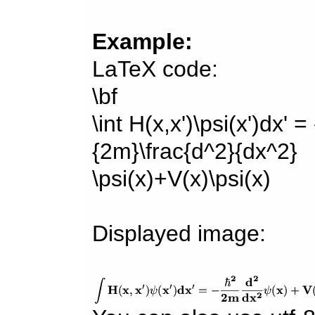
Example:
LaTeX code:
\bf
\int H(x,x')\psi(x')dx' =
{2m}\frac{d^2}{dx^2}
\psi(x)+V(x)\psi(x)
Displayed image: