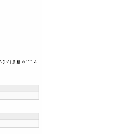
∑ √ ∫ ∬ ∭ ⊗ ′ ″ ‴ ∠