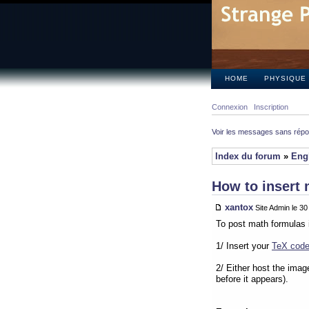
HOME
PHYSIQUE
Connexion
Inscription
Voir les messages sans rép
Index du forum
»
Eng
How to insert 
xantox
Site Admin le 3
To post math formulas 
1/ Insert your
TeX cod
2/ Either host the imag
before it appears).