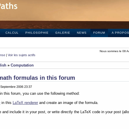
CALCUL
PHILOSOPHIE
GALERIE
NEWS
FORUM
A PROPO
Nous sommes le 08 A
onse
|
Voir les sujets actifs
lish
»
Computation
math formulas in this forum
0 Septembre 2006 23:37
in this forum, you can use the following method:
e
in this
LaTeX renderer
and create an image of the formula.
e and include it in your post, or write directly the LaTeX code in your post (al