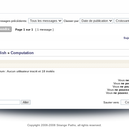
messages précédents:
Classer par
Page
1
sur
1
[ 1 message ]
Suj
lish
»
Computation
um : Aucun utilisateur inscrit et 18 invités
Vous
ne
Vous
ne po
Vous
ne po
Vous
ne pouvez
Vous
ne pouvez
Sauter vers:
Copyright 2006-2008 Strange Paths, all rights reserved.