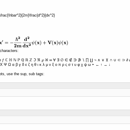
 -\frac{\hbar^2}{2m}\frac{d^2}{dx^2}
characters:
ħ ƒ ℂ ℍ ℕ ℙ ℚ ℝ ℤ ℑ ℜ ℘ ℵ ∞ ∀ ∃ ∅ ∈ ∉ ∋ ∌ ∖ ∏ ∐ ¬ ∧ ∨ ⊻ ∩ ∪ ⊂ ⊃ ∂ Δ 
Χ Ψ Ω α β γ δ ε ζ η θ ι κ λ μ ν ξ ο π ρ ς σ τ υ φ χ ψ ω ‣ ← ↑ → ↓
pts, use the sup, sub tags: