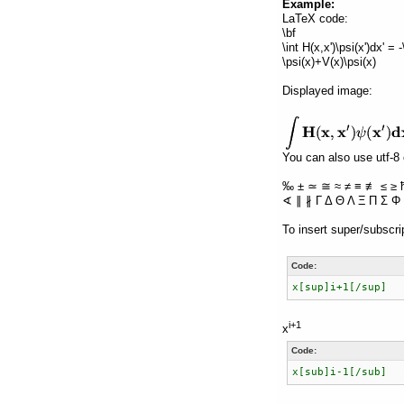
Example:
LaTeX code:
\bf
\int H(x,x')\psi(x')dx' =
\psi(x)+V(x)\psi(x)
Displayed image:
You can also use utf-8 
‰ ± ≃ ≅ ≈ ≠ ≡ ≢ ≤ ≥ 
∢ ∥ ∦ Γ Δ Θ Λ Ξ Π Σ Φ 
To insert super/subscri
Code:
x[sup]i+1[/sup]
i+1
x
Code:
x[sub]i-1[/sub]