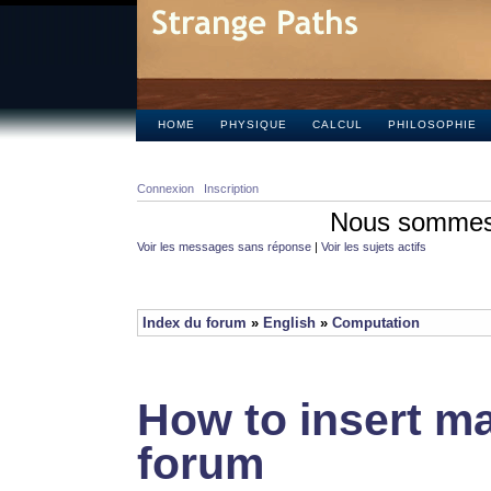
HOME
PHYSIQUE
CALCUL
PHILOSOPHIE
Connexion
Inscription
Nous sommes 
Voir les messages sans réponse
|
Voir les sujets actifs
Index du forum
»
English
»
Computation
How to insert ma
forum