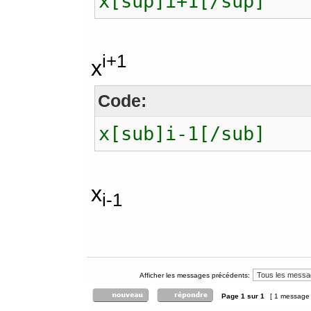
x[sup]i+1[/sup]
i+1
x
Code:
x[sub]i-1[/sub]
x
i-1
Afficher les messages précédents:
Page
1
sur
1
[ 1 message