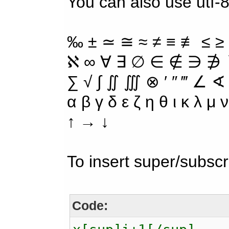
You can also use utf-8
‰ ± ≃ ≅ ≈ ≠ ≡ ≢ ≤ ≥
ℵ ∞ ∀ ∃ ∅ ∈ ∉ ∋ ∌ ∖
∑ √ ∫ ∬ ∭ ⊗ ′ ″ ‴ ∠ ∢
α β γ δ ε ζ η θ ι κ λ μ
↑ → ↓
To insert super/subscr
Code: