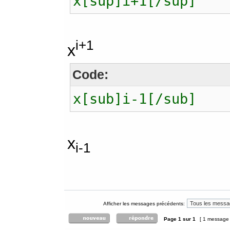
x[sup]i+1[/sup]
i+1
x
Code:
x[sub]i-1[/sub]
x
i-1
Afficher les messages précédents:
Page
1
sur
1
[ 1 message