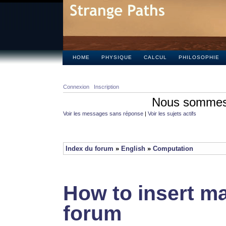
HOME
PHYSIQUE
CALCUL
PHILOSOPHIE
Connexion
Inscription
Nous sommes 
Voir les messages sans réponse
|
Voir les sujets actifs
Index du forum
»
English
»
Computation
How to insert ma
forum