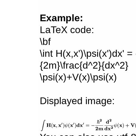
Example:
LaTeX code:
\bf
\int H(x,x')\psi(x')dx' =
{2m}\frac{d^2}{dx^2}
\psi(x)+V(x)\psi(x)
Displayed image: