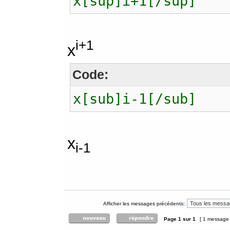
x[sup]i+1[/sup]
i+1
x
Code:
x[sub]i-1[/sub]
x
i-1
Afficher les messages précédents:
Page
1
sur
1
[ 1 message