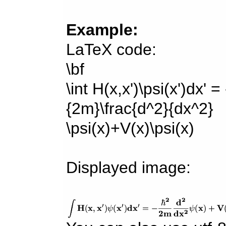
Example:
LaTeX code:
\bf
\int H(x,x')\psi(x')dx' =
{2m}\frac{d^2}{dx^2}
\psi(x)+V(x)\psi(x)
Displayed image: