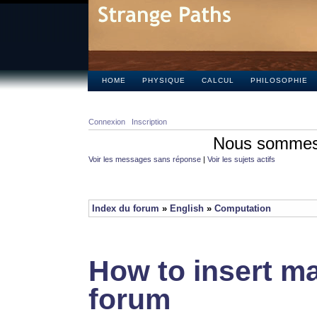
HOME
PHYSIQUE
CALCUL
PHILOSOPHIE
Connexion
Inscription
Nous sommes 
Voir les messages sans réponse
|
Voir les sujets actifs
Index du forum
»
English
»
Computation
How to insert ma
forum