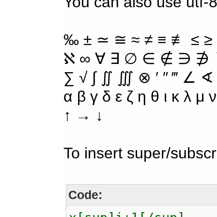
You can also use utf-8
‰ ± ≃ ≅ ≈ ≠ ≡ ≢ ≤ ≥
ℵ ∞ ∀ ∃ ∅ ∈ ∉ ∋ ∌ ∖
∑ √ ∫ ∬ ∭ ⊗ ′ ″ ‴ ∠ ∢
α β γ δ ε ζ η θ ι κ λ μ
↑ → ↓
To insert super/subscr
Code: