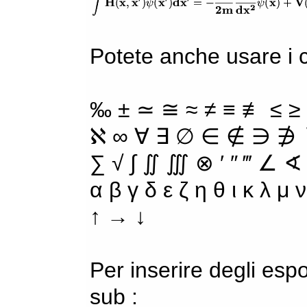
Potete anche usare i ca
‰ ± ≃ ≅ ≈ ≠ ≡ ≢ ≤ ≥
ℵ ∞ ∀ ∃ ∅ ∈ ∉ ∋ ∌ ∖
∑ √ ∫ ∬ ∭ ⊗ ′ ″ ‴ ∠ ∢
α β γ δ ε ζ η θ ι κ λ μ
↑ → ↓
Per inserire degli espo
sub :