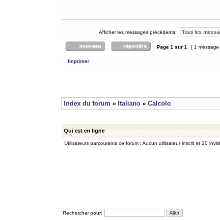
Afficher les messages précédents:
Page
1
sur
1
[ 1 message
Imprimer
Index du forum
»
Italiano
»
Calcolo
Qui est en ligne
Utilisateurs parcourants ce forum : Aucun utilisateur inscrit et 20 invit
Rechercher pour: