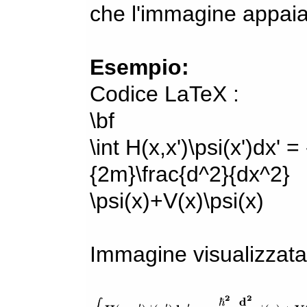
che l'immagine appaia
Esempio:
Codice LaTeX :
\bf
\int H(x,x')\psi(x')dx' =
{2m}\frac{d^2}{dx^2}
\psi(x)+V(x)\psi(x)
Immagine visualizzata