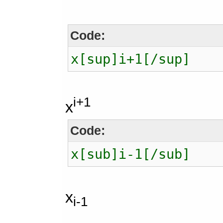
Code:
x[sup]i+1[/sup]
i+1
x
Code:
x[sub]i-1[/sub]
x
i-1