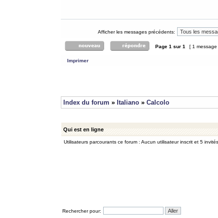
Afficher les messages précédents:
Page
1
sur
1
[ 1 message
Imprimer
Index du forum
»
Italiano
»
Calcolo
Qui est en ligne
Utilisateurs parcourants ce forum : Aucun utilisateur inscrit et 5 invité
Rechercher pour: