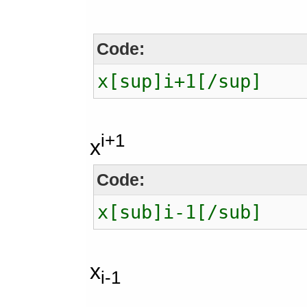
Code:
x[sup]i+1[/sup]
i+1
x
Code:
x[sub]i-1[/sub]
x
i-1