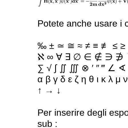
Potete anche usare i ca
‰ ± ≃ ≅ ≈ ≠ ≡ ≢ ≤ ≥
ℵ ∞ ∀ ∃ ∅ ∈ ∉ ∋ ∌ ∖
∑ √ ∫ ∬ ∭ ⊗ ′ ″ ‴ ∠ ∢
α β γ δ ε ζ η θ ι κ λ μ
↑ → ↓
Per inserire degli espo
sub :