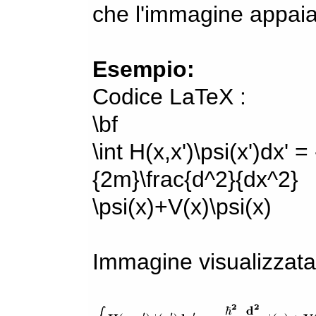
che l'immagine appaia
Esempio:
Codice LaTeX :
\bf
\int H(x,x')\psi(x')dx' =
{2m}\frac{d^2}{dx^2}
\psi(x)+V(x)\psi(x)
Immagine visualizzata