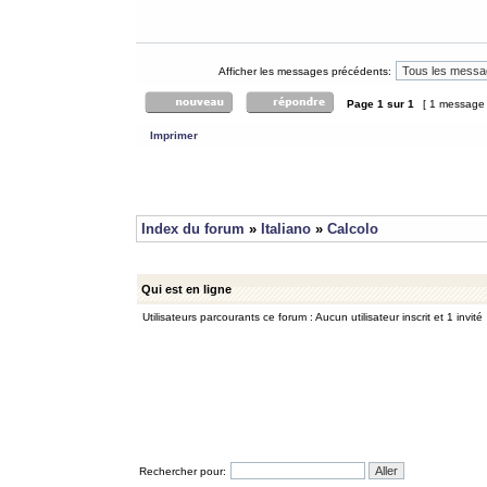
Afficher les messages précédents:
Page
1
sur
1
[ 1 message
Imprimer
Index du forum
»
Italiano
»
Calcolo
Qui est en ligne
Utilisateurs parcourants ce forum : Aucun utilisateur inscrit et 1 invité
Rechercher pour: