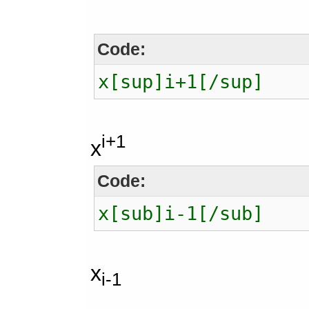
Code:
x[sup]i+1[/sup]
i+1
x
Code:
x[sub]i-1[/sub]
x
i-1