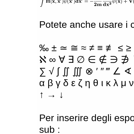
Potete anche usare i ca
‰ ± ≃ ≅ ≈ ≠ ≡ ≢ ≤ ≥
ℵ ∞ ∀ ∃ ∅ ∈ ∉ ∋ ∌ ∖
∑ √ ∫ ∬ ∭ ⊗ ′ ″ ‴ ∠ ∢
α β γ δ ε ζ η θ ι κ λ μ
↑ → ↓
Per inserire degli espo
sub :