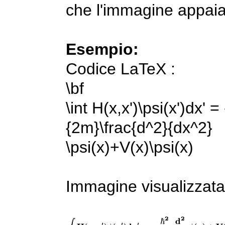
che l'immagine appaia
Esempio:
Codice LaTeX :
\bf
\int H(x,x')\psi(x')dx' =
{2m}\frac{d^2}{dx^2}
\psi(x)+V(x)\psi(x)
Immagine visualizzata