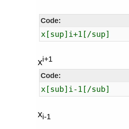
Code:
x[sup]i+1[/sup]
i+1
x
Code:
x[sub]i-1[/sub]
x
i-1