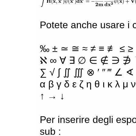
Potete anche usare i ca
‰ ± ≃ ≅ ≈ ≠ ≡ ≢ ≤ ≥
ℵ ∞ ∀ ∃ ∅ ∈ ∉ ∋ ∌ ∖
∑ √ ∫ ∬ ∭ ⊗ ′ ″ ‴ ∠ ∢
α β γ δ ε ζ η θ ι κ λ μ
↑ → ↓
Per inserire degli espo
sub :