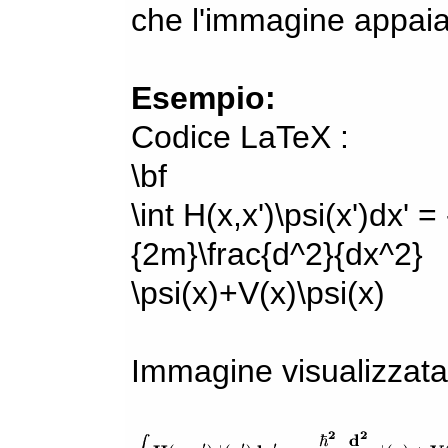
che l'immagine appaia
Esempio:
Codice LaTeX :
\bf
\int H(x,x')\psi(x')dx' =
{2m}\frac{d^2}{dx^2}
\psi(x)+V(x)\psi(x)
Immagine visualizzata