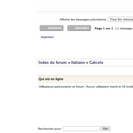
Afficher les messages précédents:
Page
1
sur
1
[ 1 message
Imprimer
Index du forum
»
Italiano
»
Calcolo
Qui est en ligne
Utilisateurs parcourants ce forum : Aucun utilisateur inscrit et 16 invit
Rechercher pour: