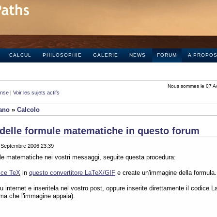
CALCUL
PHILOSOPHIE
GALERIE
NEWS
FORUM
A PROPO
Nous sommes le 07 A
onse
|
Voir les sujets actifs
iano
»
Calcolo
delle formule matematiche in questo forum
0 Septembre 2006 23:39
ule matematiche nei vostri messaggi, seguite questa procedura:
ice TeX
in
questo convertitore LaTeX/GIF
e create un'immagine della formula.
 internet e inseritela nel vostro post, oppure inserite direttamente il codice L
ima che l'immagine appaia).