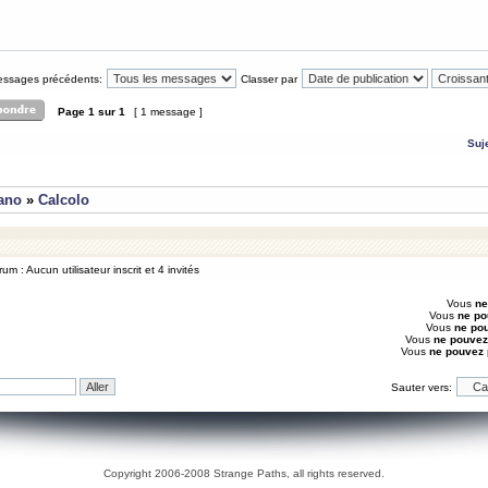
messages précédents:
Classer par
Page
1
sur
1
[ 1 message ]
Suj
iano
»
Calcolo
um : Aucun utilisateur inscrit et 4 invités
Vous
ne
Vous
ne po
Vous
ne po
Vous
ne pouvez
Vous
ne pouvez
Sauter vers:
Copyright 2006-2008 Strange Paths, all rights reserved.