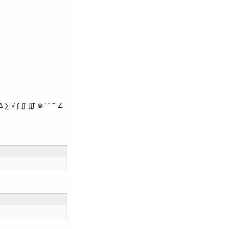
∑ √ ∫ ∬ ∭ ⊗ ′ ″ ‴ ∠