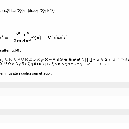
 -\frac{\hbar^2}{2m}\frac{d^2}{dx^2}
atteri utf-8 :
ħ ƒ ℂ ℍ ℕ ℙ ℚ ℝ ℤ ℑ ℜ ℘ ℵ ∞ ∀ ∃ ∅ ∈ ∉ ∋ ∌ ∖ ∏ ∐ ¬ ∧ ∨ ⊻ ∩ ∪ ⊂ ⊃ ∂ Δ 
Χ Ψ Ω α β γ δ ε ζ η θ ι κ λ μ ν ξ ο π ρ ς σ τ υ φ χ ψ ω ‣ ← ↑ → ↓
enti, usate i codici sup et sub :