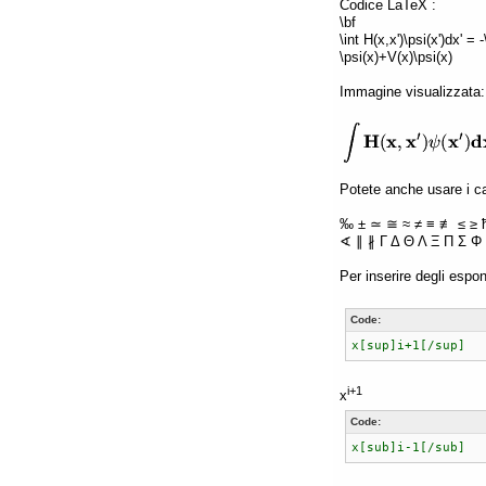
Codice LaTeX :
\bf
\int H(x,x')\psi(x')dx' =
\psi(x)+V(x)\psi(x)
Immagine visualizzata:
Potete anche usare i car
‰ ± ≃ ≅ ≈ ≠ ≡ ≢ ≤ ≥ 
∢ ∥ ∦ Γ Δ Θ Λ Ξ Π Σ Φ 
Per inserire degli espon
Code:
x[sup]i+1[/sup]
i+1
x
Code:
x[sub]i-1[/sub]