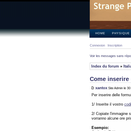
HOME
PHYSIQUE
Connexion
Inscription
Voir les messages sans rép
Index du forum
»
Ital
Come inserire 
xantox
Site Admin le 3
Per inserire delle form
1/ Inserite il vostro
cod
2/ Copiate l'immagine su
vorranno alcune ore pr
Esempio: