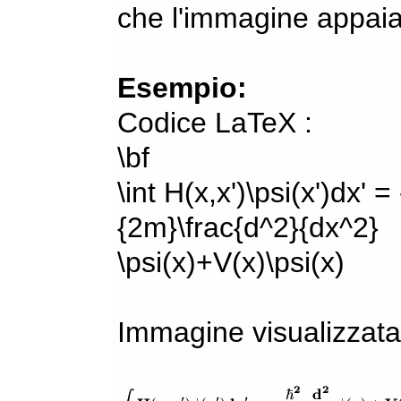
che l'immagine appaia
Esempio:
Codice LaTeX :
\bf
\int H(x,x')\psi(x')dx' =
{2m}\frac{d^2}{dx^2}
\psi(x)+V(x)\psi(x)
Immagine visualizzata