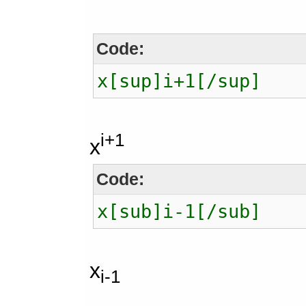
Code:
x[sup]i+1[/sup]
i+1
x
Code:
x[sub]i-1[/sub]
x
i-1