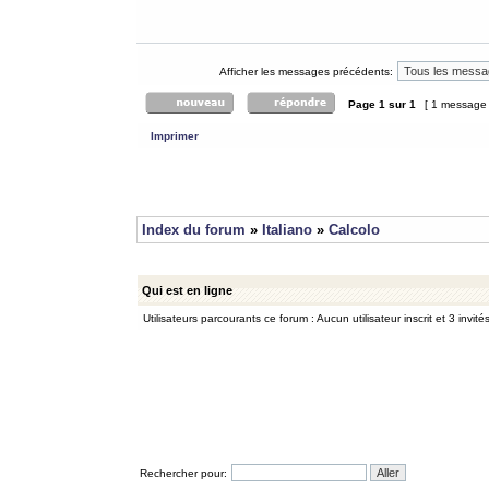
Afficher les messages précédents:
Page
1
sur
1
[ 1 message
Imprimer
Index du forum
»
Italiano
»
Calcolo
Qui est en ligne
Utilisateurs parcourants ce forum : Aucun utilisateur inscrit et 3 invité
Rechercher pour: