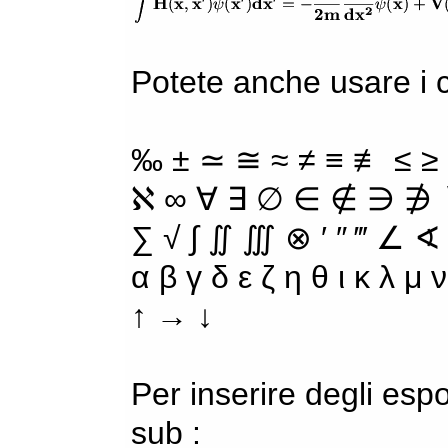
Potete anche usare i ca
‰ ± ≃ ≅ ≈ ≠ ≡ ≢ ≤ ≥
ℵ ∞ ∀ ∃ ∅ ∈ ∉ ∋ ∌ ∖
∑ √ ∫ ∬ ∭ ⊗ ′ ″ ‴ ∠ ∢
α β γ δ ε ζ η θ ι κ λ μ
↑ → ↓
Per inserire degli espo
sub :