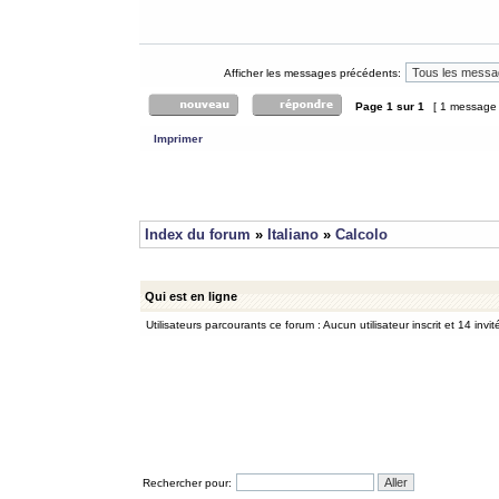
Afficher les messages précédents:
Page
1
sur
1
[ 1 message
Imprimer
Index du forum
»
Italiano
»
Calcolo
Qui est en ligne
Utilisateurs parcourants ce forum : Aucun utilisateur inscrit et 14 invit
Rechercher pour: