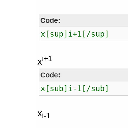
Code:
x[sup]i+1[/sup]
i+1
x
Code:
x[sub]i-1[/sub]
x
i-1