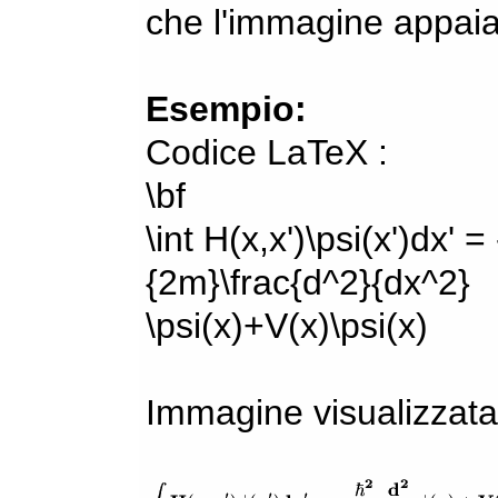
che l'immagine appaia
Esempio:
Codice LaTeX :
\bf
\int H(x,x')\psi(x')dx' =
{2m}\frac{d^2}{dx^2}
\psi(x)+V(x)\psi(x)
Immagine visualizzata