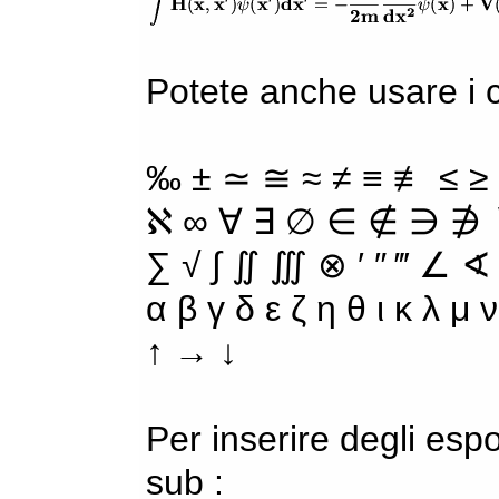
Potete anche usare i ca
‰ ± ≃ ≅ ≈ ≠ ≡ ≢ ≤ ≥
ℵ ∞ ∀ ∃ ∅ ∈ ∉ ∋ ∌ ∖
∑ √ ∫ ∬ ∭ ⊗ ′ ″ ‴ ∠ ∢
α β γ δ ε ζ η θ ι κ λ μ
↑ → ↓
Per inserire degli espo
sub :